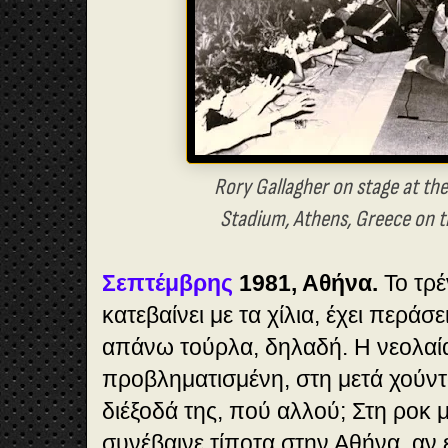
Rory Gallagher on stage at th
Stadium, Athens, Greece on t
Σεπτέμβρης
1981, Αθήνα.
Το τρ
κατεβαίνει με τα χίλια, έχει περάσ
απάνω τούρλα, δηλαδή. Η νεολαία
προβληματισμένη, στη μετά χούντ
διέξοδά της, πού αλλού; Στη ροκ 
συνέβαινε τίποτα στην Αθήνα, αν 