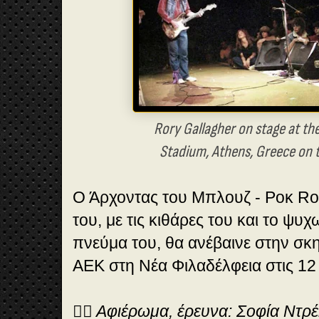
Rory Gallagher on stage at th
Stadium, Athens, Greece on t
Ο Άρχοντας του Μπλουζ - Ροκ Ror
του, με τις κιθάρες του και το ψυ
πνεύμα του, θα ανέβαινε στην σκ
ΑΕΚ στη Νέα Φιλαδέλφεια στις 12
✍🏻 Αφιέρωμα, έρευνα: Σοφία Ντ