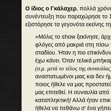
O ίδιος ο Γκάλαχερ
, πολλά χρόν
συνέντευξη που παραχώρησε το 1
εξιστόρησε τα γεγονότα εκείνης τ
«Μόλις το show ξεκίνησε, άρ
φλόγες από μακριά στη πίσω
σταδίου. Ήταν η πιο επικίνδ
έχω κάνει. Όταν τελικά μπήκ
(σ.μ. μετά το τέλος της συναυλία
αναστατωμένοι μιας και δεν ή
ποιος ήθελε να μας προστατεύ
μας επιτεθεί. Η συναυλία από
καταπληκτική! Αλλά ήταν επι
ήθελα να πεθάνω σ' ένα γήπ