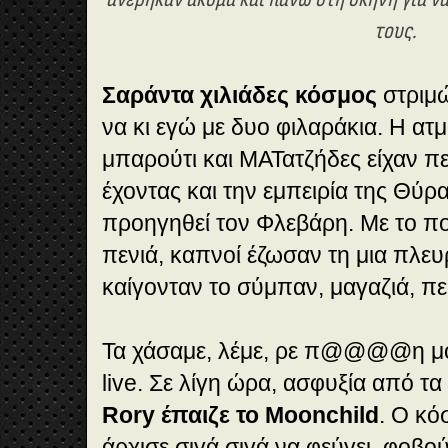
τους.
Σαράντα χιλιάδες κόσμος
στριμώ
να κι εγώ με δυο φιλαράκια. Η ατ
μπαρούτι και ΜΑΤατζήδες είχαν π
έχοντας και την εμπειρία της Θύρα
προηγηθεί τον Φλεβάρη. Με το π
πενιά, καπνοί έζωσαν τη μια πλε
καίγονταν το σύμπαν, μαγαζιά, πε
Τα χάσαμε, λέμε, ρε π@@@@η μο
live. Σε λίγη ώρα, ασφυξία από 
Rory έπαιζε το Moonchild
. O κό
άρχισε σιγά σιγά να φεύγει, φοβού