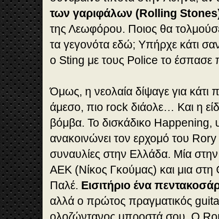
των γαριφάλων (Rolling Stones)
της Λεωφόρου. Ποιος θα τολμούσε
τα γεγονότα εδώ; Υπήρχε κάτι σα
ο Sting με τους Police το έσπασε
Όμως, η νεολαία δίψαγε για κάτι π
άμεσο, πιο rock διάολε… Και η ε
βόμβα. Το δισκάδικο Happening,
ανακοινώνει τον ερχομό του Rory 
συναυλίες στην Ελλάδα. Μία στην
AEK (Νίκος Γκούμας) και μια στη
Παλέ.
Εισιτήριο ένα πεντακοσάρ
αλλά ο πρώτος πραγματικός guita
ολοζώντανος μπροστά σου. Ο Ror