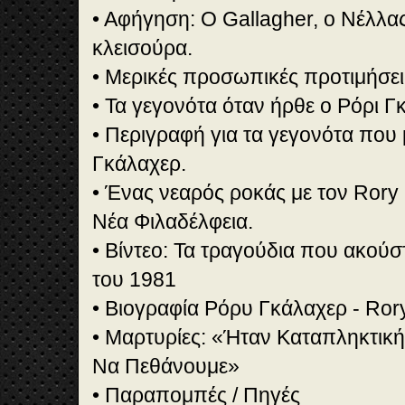
• Αφήγηση: Ο Gallagher, ο Νέλλας
κλεισούρα.
• Μερικές προσωπικές προτιμήσε
• Τα γεγονότα όταν ήρθε ο Ρόρι 
• Περιγραφή για τα γεγονότα που μ
Γκάλαχερ.
• Ένας νεαρός ροκάς με τον Rory
Νέα Φιλαδέλφεια.
• Βίντεο: Τα τραγούδια που ακού
του 1981
• Βιογραφία Ρόρυ Γκάλαχερ - Ror
• Μαρτυρίες: «Ήταν Καταπληκτικ
Να Πεθάνουμε»
• Παραπομπές / Πηγές