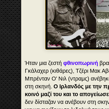
Ήταν μια ζεστή
φθινοπωρινή
βραδ
Γκάλαχερ (κιθάρες), Τζέρι Μακ Αβ
Μπρένταν Ο' Νιλ (ντραμς) ανέβηκα
στη σκηνή.
Ο Ιρλανδός με την π
κοινό μαζί του και το απογείωσε
δεν δίσταζαν να ανέβουν στη σκη