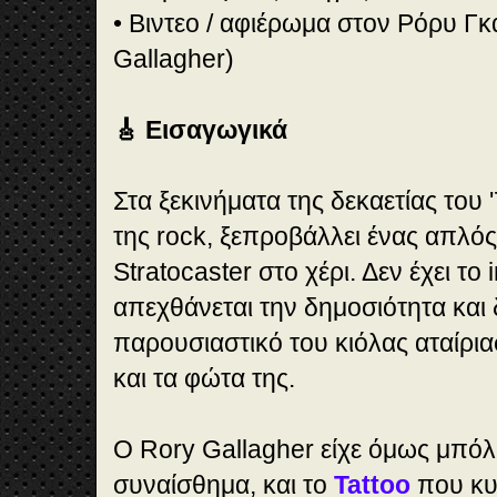
• Βιντεο / αφιέρωμα στον Ρόρυ Γ
Gallagher)
🎸 Εισαγωγικά
Στα ξεκινήματα της δεκαετίας του '
της rock, ξεπροβάλλει ένας απλός
Stratocaster στο χέρι. Δεν έχει το
απεχθάνεται την δημοσιότητα και 
παρουσιαστικό του κιόλας αταίρι
και τα φώτα της.
Ο Rory Gallagher είχε όμως μπόλ
συναίσθημα, και το
Tattoo
που κυ