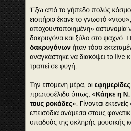
Έξω από το γήπεδο πολύς κόσμος
εισιτήριο έκανε το γνωστό «ντου»
αποχουντοποιημένη» αστυνομία 
δακρυγόνα και ξύλο στο ψαχνό. 
δακρυγόνων
ήταν τόσο εκτεταμέ
αναγκάστηκε να διακόψει το live κ
τραπεί σε φυγή.
Την επόμενη μέρα, οι
εφημερίδε
πρωτοσέλιδα όπως, «
Κάηκε η Ν.
τους ροκάδες
». Γίνονται εκτενεί
επεισόδια ανάμεσα στους φανατι
οπαδούς της σκληρής μουσικής κα