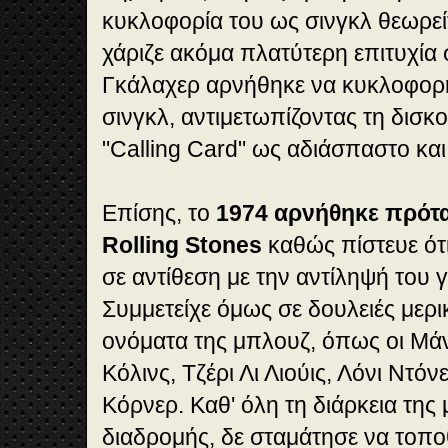
κυκλοφορία του ως σινγκλ θεωρεί
χάριζε ακόμα πλατύτερη επιτυχία 
Γκάλαχερ αρνήθηκε να κυκλοφορή
σινγκλ, αντιμετωπίζοντας τη δισκ
"Calling Card" ως αδιάσπαστο και
Επίσης, το
1974
αρνήθηκε πρότα
Rolling Stones
καθώς πίστευε ότι
σε αντίθεση με την αντίληψή του γ
Συμμετείχε όμως σε δουλειές μερ
ονόματα της μπλουζ, όπως οι Μάν
Κόλινς, Τζέρι Λι Λιούις, Λόνι Ντόν
Κόρνερ. Καθ' όλη τη διάρκεια της
διαδρομής, δε σταμάτησε να τοπο