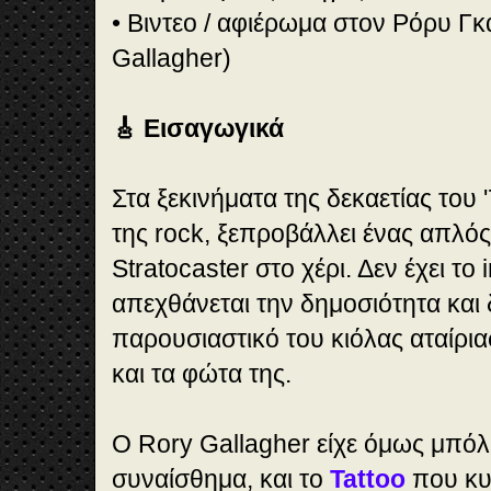
• Βιντεο / αφιέρωμα στον Ρόρυ Γ
Gallagher)
🎸 Εισαγωγικά
Στα ξεκινήματα της δεκαετίας του '
της rock, ξεπροβάλλει ένας απλός
Stratocaster στο χέρι. Δεν έχει το
απεχθάνεται την δημοσιότητα και 
παρουσιαστικό του κιόλας αταίρι
και τα φώτα της.
Ο Rory Gallagher είχε όμως μπόλ
συναίσθημα, και το
Tattoo
που κυ