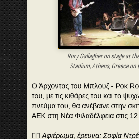
Rory Gallagher on stage at th
Stadium, Athens, Greece on t
Ο Άρχοντας του Μπλουζ - Ροκ Ror
του, με τις κιθάρες του και το ψυ
πνεύμα του, θα ανέβαινε στην σκ
ΑΕΚ στη Νέα Φιλαδέλφεια στις 12
✍🏻 Αφιέρωμα, έρευνα: Σοφία Ντ