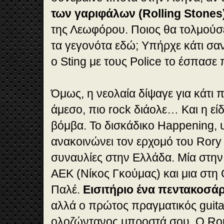
των γαριφάλων (Rolling Stones)
της Λεωφόρου. Ποιος θα τολμούσε
τα γεγονότα εδώ; Υπήρχε κάτι σα
ο Sting με τους Police το έσπασε
Όμως, η νεολαία δίψαγε για κάτι π
άμεσο, πιο rock διάολε… Και η ε
βόμβα. Το δισκάδικο Happening,
ανακοινώνει τον ερχομό του Rory 
συναυλίες στην Ελλάδα. Μία στην
AEK (Νίκος Γκούμας) και μια στη
Παλέ.
Εισιτήριο ένα πεντακοσάρ
αλλά ο πρώτος πραγματικός guita
ολοζώντανος μπροστά σου. Ο Ror