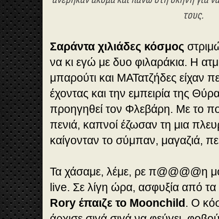
τους.
Σαράντα χιλιάδες κόσμος
στριμώ
να κι εγώ με δυο φιλαράκια. Η ατ
μπαρούτι και ΜΑΤατζήδες είχαν π
έχοντας και την εμπειρία της Θύρα
προηγηθεί τον Φλεβάρη. Με το π
πενιά, καπνοί έζωσαν τη μια πλε
καίγονταν το σύμπαν, μαγαζιά, πε
Τα χάσαμε, λέμε, ρε π@@@@η μο
live. Σε λίγη ώρα, ασφυξία από 
Rory έπαιζε το Moonchild
. O κό
άρχισε σιγά σιγά να φεύγει, φοβού