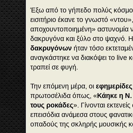
Έξω από το γήπεδο πολύς κόσμος
εισιτήριο έκανε το γνωστό «ντου»
αποχουντοποιημένη» αστυνομία 
δακρυγόνα και ξύλο στο ψαχνό. 
δακρυγόνων
ήταν τόσο εκτεταμέ
αναγκάστηκε να διακόψει το live κ
τραπεί σε φυγή.
Την επόμενη μέρα, οι
εφημερίδε
πρωτοσέλιδα όπως, «
Κάηκε η Ν.
τους ροκάδες
». Γίνονται εκτενεί
επεισόδια ανάμεσα στους φανατι
οπαδούς της σκληρής μουσικής κα