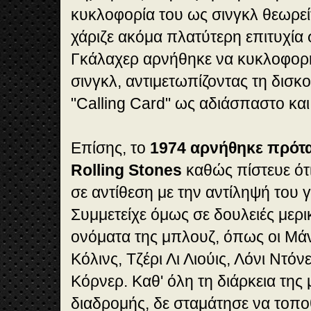
κυκλοφορία του ως σινγκλ θεωρεί
χάριζε ακόμα πλατύτερη επιτυχία 
Γκάλαχερ αρνήθηκε να κυκλοφορή
σινγκλ, αντιμετωπίζοντας τη δισκ
"Calling Card" ως αδιάσπαστο και
Επίσης, το
1974
αρνήθηκε πρότα
Rolling Stones
καθώς πίστευε ότι
σε αντίθεση με την αντίληψή του γ
Συμμετείχε όμως σε δουλειές μερ
ονόματα της μπλουζ, όπως οι Μάν
Κόλινς, Τζέρι Λι Λιούις, Λόνι Ντόν
Κόρνερ. Καθ' όλη τη διάρκεια της
διαδρομής, δε σταμάτησε να τοπο