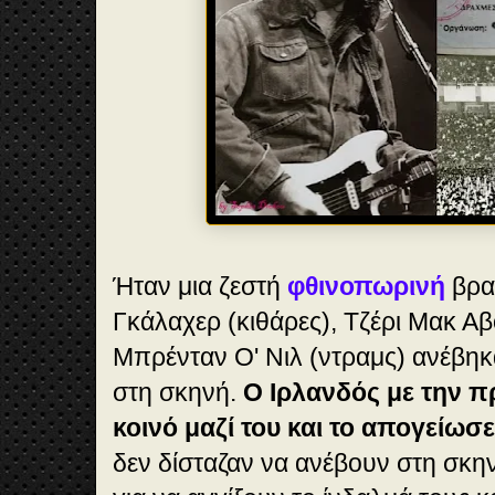
Ήταν μια ζεστή
φθινοπωρινή
βραδ
Γκάλαχερ (κιθάρες), Τζέρι Μακ Αβ
Μπρένταν Ο' Νιλ (ντραμς) ανέβηκα
στη σκηνή.
Ο Ιρλανδός με την π
κοινό μαζί του και το απογείωσε
δεν δίσταζαν να ανέβουν στη σκη