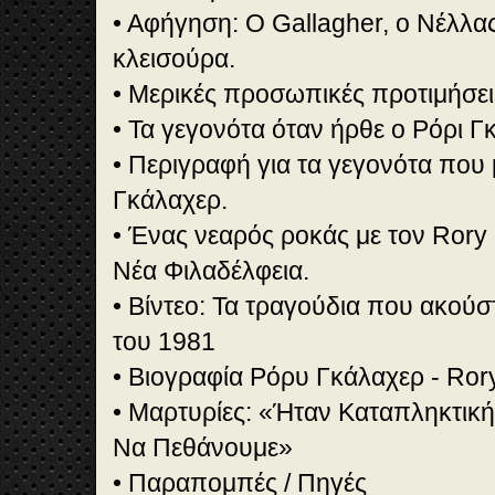
• Αφήγηση: Ο Gallagher, ο Νέλλας
κλεισούρα.
• Μερικές προσωπικές προτιμήσε
• Τα γεγονότα όταν ήρθε ο Ρόρι 
• Περιγραφή για τα γεγονότα που μ
Γκάλαχερ.
• Ένας νεαρός ροκάς με τον Rory
Νέα Φιλαδέλφεια.
• Βίντεο: Τα τραγούδια που ακού
του 1981
• Βιογραφία Ρόρυ Γκάλαχερ - Ror
• Μαρτυρίες: «Ήταν Καταπληκτικ
Να Πεθάνουμε»
• Παραπομπές / Πηγές