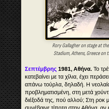
Rory Gallagher on stage at th
Stadium, Athens, Greece on t
Σεπτέμβρης
1981, Αθήνα.
Το τρ
κατεβαίνει με τα χίλια, έχει περάσ
απάνω τούρλα, δηλαδή. Η νεολαία
προβληματισμένη, στη μετά χούντ
διέξοδά της, πού αλλού; Στη ροκ 
συνέβαινε τίποτα στην Αθήνα, αν 