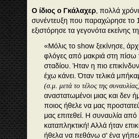
O ίδιος ο Γκάλαχερ
, πολλά χρόν
συνέντευξη που παραχώρησε το 1
εξιστόρησε τα γεγονότα εκείνης τ
«Μόλις το show ξεκίνησε, άρ
φλόγες από μακριά στη πίσω
σταδίου. Ήταν η πιο επικίνδ
έχω κάνει. Όταν τελικά μπήκ
(σ.μ. μετά το τέλος της συναυλία
αναστατωμένοι μιας και δεν ή
ποιος ήθελε να μας προστατεύ
μας επιτεθεί. Η συναυλία από
καταπληκτική! Αλλά ήταν επι
ήθελα να πεθάνω σ' ένα γήπ