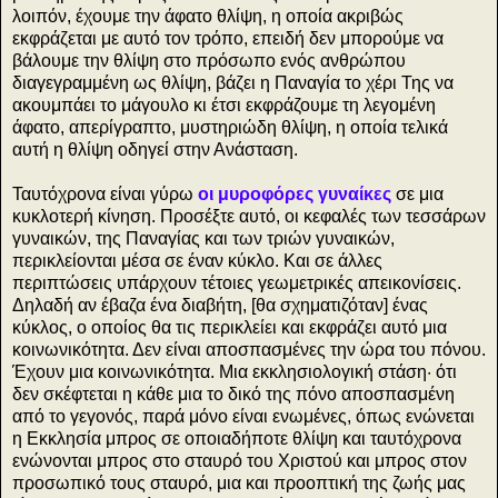
λοιπόν, έχουμε την άφατο θλίψη, η οποία ακριβώς
εκφράζεται με αυτό τον τρόπο, επειδή δεν μπορούμε να
βάλουμε την θλίψη στο πρόσωπο ενός ανθρώπου
διαγεγραμμένη ως θλίψη, βάζει η Παναγία το χέρι Της να
ακουμπάει το μάγουλο κι έτσι εκφράζουμε τη λεγομένη
άφατο, απερίγραπτο, μυστηριώδη θλίψη, η οποία τελικά
αυτή η θλίψη οδηγεί στην Ανάσταση.
Ταυτόχρονα είναι γύρω
οι μυροφόρες γυναίκες
σε μια
κυκλοτερή κίνηση. Προσέξτε αυτό, οι κεφαλές των τεσσάρων
γυναικών, της Παναγίας και των τριών γυναικών,
περικλείονται μέσα σε έναν κύκλο. Και σε άλλες
περιπτώσεις υπάρχουν τέτοιες γεωμετρικές απεικονίσεις.
Δηλαδή αν έβαζα ένα διαβήτη, [θα σχηματιζόταν] ένας
κύκλος, ο οποίος θα τις περικλείει και εκφράζει αυτό μια
κοινωνικότητα. Δεν είναι αποσπασμένες την ώρα του πόνου.
Έχουν μια κοινωνικότητα. Μια εκκλησιολογική στάση· ότι
δεν σκέφτεται η κάθε μια το δικό της πόνο αποσπασμένη
από το γεγονός, παρά μόνο είναι ενωμένες, όπως ενώνεται
η Εκκλησία μπρος σε οποιαδήποτε θλίψη και ταυτόχρονα
ενώνονται μπρος στο σταυρό του Χριστού και μπρος στον
προσωπικό τους σταυρό, μια και προοπτική της ζωής μας