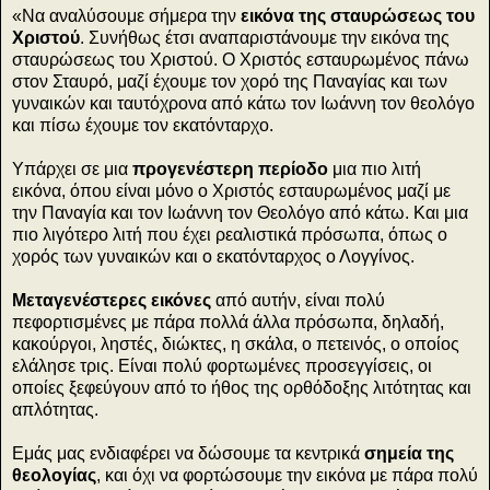
«Να αναλύσουμε σήμερα την
εικόνα της σταυρώσεως του
Χριστού
. Συνήθως έτσι αναπαριστάνουμε την εικόνα της
σταυρώσεως του Χριστού. Ο Χριστός εσταυρωμένος πάνω
στον Σταυρό, μαζί έχουμε τον χορό της Παναγίας και των
γυναικών και ταυτόχρονα από κάτω τον Ιωάννη τον θεολόγο
και πίσω έχουμε τον εκατόνταρχο.
Υπάρχει σε μια
προγενέστερη περίοδο
μια πιο λιτή
εικόνα, όπου είναι μόνο ο Χριστός εσταυρωμένος μαζί με
την Παναγία και τον Ιωάννη τον Θεολόγο από κάτω. Και μια
πιο λιγότερο λιτή που έχει ρεαλιστικά πρόσωπα, όπως ο
χορός των γυναικών και ο εκατόνταρχος ο Λογγίνος.
Μεταγενέστερες εικόνες
από αυτήν, είναι πολύ
πεφορτισμένες με πάρα πολλά άλλα πρόσωπα, δηλαδή,
κακούργοι, ληστές, διώκτες, η σκάλα, ο πετεινός, ο οποίος
ελάλησε τρις. Είναι πολύ φορτωμένες προσεγγίσεις, οι
οποίες ξεφεύγουν από το ήθος της ορθόδοξης λιτότητας και
απλότητας.
Εμάς μας ενδιαφέρει να δώσουμε τα κεντρικά
σημεία της
θεολογίας
, και όχι να φορτώσουμε την εικόνα με πάρα πολύ