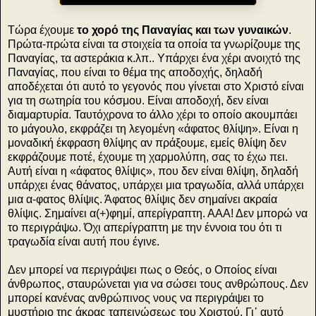
Τώρα έχουμε
το χορό της Παναγίας και των γυναικών
.
Πρώτα-πρώτα είναι τα στοιχεία τα οποία τα γνωρίζουμε της
Παναγίας, τα αστεράκια κ.λπ.. Υπάρχει ένα χέρι ανοιχτό της
Παναγίας, που είναι το θέμα της αποδοχής, δηλαδή
αποδέχεται ότι αυτό το γεγονός που γίνεται στο Χριστό είναι
για τη σωτηρία του κόσμου. Είναι αποδοχή, δεν είναι
διαμαρτυρία. Ταυτόχρονα το άλλο χέρι το οποίο ακουμπάει
το μάγουλο, εκφράζει τη λεγομένη «άφατος θλίψη». Είναι η
μοναδική έκφραση θλίψης αν πράξουμε, εμείς θλίψη δεν
εκφράζουμε ποτέ, έχουμε τη χαρμολύπη, σας το έχω πει.
Αυτή είναι η «άφατος θλίψις», που δεν είναι θλίψη, δηλαδή
υπάρχει ένας θάνατος, υπάρχει μια τραγωδία, αλλά υπάρχει
μια α-φατος θλίψις. Άφατος θλίψις δεν σημαίνει ακραία
θλίψις. Σημαίνει α(+)φημί, απερίγραπτη. ΑΑΑ! Δεν μπορώ να
το περιγράψω. Όχι απερίγραπτη με την έννοια του ότι τι
τραγωδία είναι αυτή που έγινε.
Δεν μπορεί να περιγράψει πως ο Θεός, ο Οποίος είναι
άνθρωπος, σταυρώνεται για να σώσει τους ανθρώπους. Δεν
μπορεί κανένας ανθρώπινος νους να περιγράψει το
μυστήριο της άκρας ταπεινώσεως του Χριστού. Γι᾽ αυτό