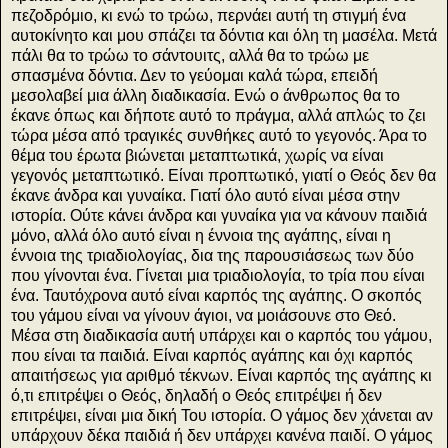
πεζοδρόμιο, κι ενώ το τρώω, περνάει αυτή τη στιγμή ένα
αυτοκίνητο και μου σπάζει τα δόντια και όλη τη μασέλα. Μετά
πάλι θα το τρώω το σάντουιτς, αλλά θα το τρώω με
σπασμένα δόντια. Δεν το γεύομαι καλά τώρα, επειδή
μεσολαβεί μια άλλη διαδικασία. Ενώ ο άνθρωπος θα το
έκανε όπως και δήποτε αυτό το πράγμα, αλλά απλώς το ζει
τώρα μέσα από τραγικές συνθήκες αυτό το γεγονός. Άρα το
θέμα του έρωτα βιώνεται μεταπτωτικά, χωρίς να είναι
γεγονός μεταπτωτικό. Είναι προπτωτικό, γιατί ο Θεός δεν θα
έκανε άνδρα και γυναίκα. Γιατί όλο αυτό είναι μέσα στην
ιστορία. Ούτε κάνει άνδρα και γυναίκα για να κάνουν παιδιά
μόνο, αλλά όλο αυτό είναι η έννοια της αγάπης, είναι η
έννοια της τριαδιολογίας, δια της παρουσιάσεως των δύο
που γίνονται ένα. Γίνεται μια τριαδιολογία, το τρία που είναι
ένα. Ταυτόχρονα αυτό είναι καρπός της αγάπης. Ο σκοπός
του γάμου είναι να γίνουν άγιοι, να μοιάσουνε στο Θεό.
Μέσα στη διαδικασία αυτή υπάρχει και ο καρπός του γάμου,
που είναι τα παιδιά. Είναι καρπός αγάπης και όχι καρπός
απαιτήσεως για αριθμό τέκνων. Είναι καρπός της αγάπης κι
ό,τι επιτρέψει ο Θεός, δηλαδή ο Θεός επιτρέψει ή δεν
επιτρέψει, είναι μια δική Του ιστορία. Ο γάμος δεν χάνεται αν
υπάρχουν δέκα παιδιά ή δεν υπάρχει κανένα παιδί. Ο γάμος