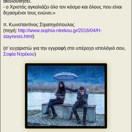
ακολουθήσει.
- ο Χριστός αγκαλιάζει όλο τον κόσμο και όλους που είναι
διχασμένοι τους ενώνει.»
π. Κωνσταντίνος Στρατηγόπουλος
(πηγή:
http://www.sophia-ntrekou.gr/2016/04/H-
stayrwsis.html
)
(σ' ευχαριστώ για την εγγραφή στο υπέροχο ιστολόγιό σου,
Σοφία Ντρέκου
)