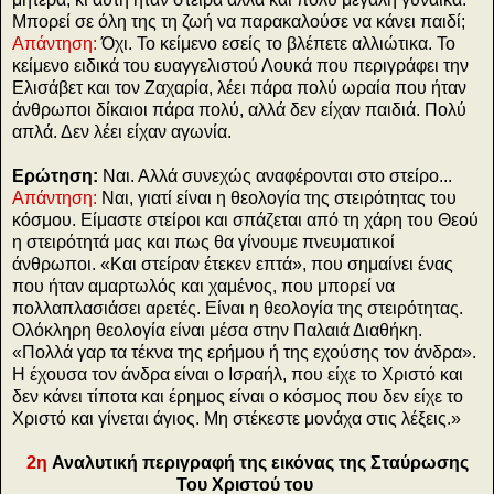
Μπορεί σε όλη της τη ζωή να παρακαλούσε να κάνει παιδί;
Απάντηση:
Όχι. Το κείμενο εσείς το βλέπετε αλλιώτικα. Το
κείμενο ειδικά του ευαγγελιστού Λουκά που περιγράφει την
Ελισάβετ και τον Ζαχαρία, λέει πάρα πολύ ωραία που ήταν
άνθρωποι δίκαιοι πάρα πολύ, αλλά δεν είχαν παιδιά. Πολύ
απλά. Δεν λέει είχαν αγωνία.
Ερώτηση:
Ναι. Αλλά συνεχώς αναφέρονται στο στείρο...
Απάντηση:
Ναι, γιατί είναι η θεολογία της στειρότητας του
κόσμου. Είμαστε στείροι και σπάζεται από τη χάρη του Θεού
η στειρότητά μας και πως θα γίνουμε πνευματικοί
άνθρωποι. «Και στείραν έτεκεν επτά», που σημαίνει ένας
που ήταν αμαρτωλός και χαμένος, που μπορεί να
πολλαπλασιάσει αρετές. Είναι η θεολογία της στειρότητας.
Ολόκληρη θεολογία είναι μέσα στην Παλαιά Διαθήκη.
«Πολλά γαρ τα τέκνα της ερήμου ή της εχούσης τον άνδρα».
Η έχουσα τον άνδρα είναι ο Ισραήλ, που είχε το Χριστό και
δεν κάνει τίποτα και έρημος είναι ο κόσμος που δεν είχε το
Χριστό και γίνεται άγιος. Μη στέκεστε μονάχα στις λέξεις.»
2η
Αναλυτική περιγραφή της εικόνας της Σταύρωσης
Του Χριστού του