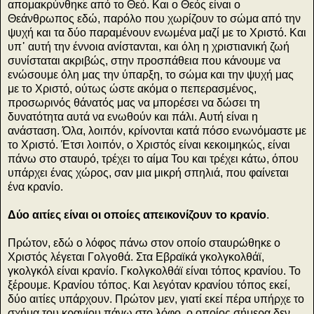
απομακρύνθηκε από το Θεό. Και ο Θεός είναι ο
Θεάνθρωπος εδώ, παρόλο που χωρίζουν το σώμα από την
ψυχή και τα δύο παραμένουν ενωμένα μαζί με το Χριστό. Και
υπ᾽ αυτή την έννοια ανίστανται, και όλη η χριστιανική ζωή
συνίσταται ακριβώς, στην προσπάθεια που κάνουμε να
ενώσουμε όλη μας την ύπαρξη, το σώμα και την ψυχή μας
με το Χριστό, ούτως ώστε ακόμα ο πεπερασμένος,
προσωρινός θάνατός μας να μπορέσει να δώσει τη
δυνατότητα αυτά να ενωθούν και πάλι. Αυτή είναι η
ανάσταση. Όλα, λοιπόν, κρίνονται κατά πόσο ενωνόμαστε με
το Χριστό. Έτσι λοιπόν, ο Χριστός είναι κεκοιμηκώς, είναι
πάνω στο σταυρό, τρέχει το αίμα Του και τρέχει κάτω, όπου
υπάρχει ένας χώρος, σαν μια μικρή σπηλιά, που φαίνεται
ένα κρανίο.
Δύο αιτίες είναι οι οποίες απεικονίζουν το κρανίο
.
Πρώτον, εδώ ο λόφος πάνω στον οποίο σταυρώθηκε ο
Χριστός λέγεται Γολγοθά. Στα Εβραϊκά γκολγκολθάϊ,
γκολγκόλ είναι κρανίο. Γκολγκολθάϊ είναι τόπος κρανίου. Το
ξέρουμε. Κρανίου τόπος. Και λεγόταν κρανίου τόπος εκεί,
δύο αιτίες υπάρχουν. Πρώτον μεν, γιατί εκεί πέρα υπήρχε το
σχήμα του κρανίου πάνω στο λόφο, ο οποίος σήμερα δεν