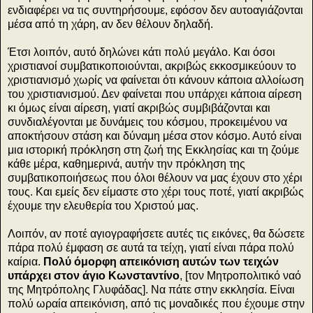
ενδιαφέρει να τις συντηρήσουμε, εφόσον δεν αυτοαγιάζονται
μέσα από τη χάρη, αν δεν θέλουν δηλαδή.
Έτσι λοιπόν, αυτό δηλώνει κάτι πολύ μεγάλο. Και όσοι
χριστιανοί συμβατικοποιούνται, ακριβώς εκκοσμικεύουν το
χριστιανισμό χωρίς να φαίνεται ότι κάνουν κάποια αλλοίωση
του χριστιανισμού. Δεν φαίνεται που υπάρχει κάποια αίρεση
κι όμως είναι αίρεση, γιατί ακριβώς συμβιβάζονται και
συνδιαλέγονται με δυνάμεις του κόσμου, προκειμένου να
αποκτήσουν στάση και δύναμη μέσα στον κόσμο. Αυτό είναι
μια ιστορική πρόκληση στη ζωή της Εκκλησίας και τη ζούμε
κάθε μέρα, καθημερινά, αυτήν την πρόκληση της
συμβατικοποιήσεως που όλοι θέλουν να μας έχουν στο χέρι
τους. Και εμείς δεν είμαστε στο χέρι τους ποτέ, γιατί ακριβώς
έχουμε την ελευθερία του Χριστού μας.
Λοιπόν, αν ποτέ αγιογραφήσετε αυτές τις εικόνες, θα δώσετε
πάρα πολύ έμφαση σε αυτά τα τείχη, γιατί είναι πάρα πολύ
καίρια.
Πολύ όμορφη απεικόνιση αυτών των τειχών
υπάρχει στον άγιο Κωνσταντίνο
, [τον Μητροπολιτικό ναό
της Μητρόπολης Γλυφάδας]. Να πάτε στην εκκλησία. Είναι
πολύ ωραία απεικόνιση, από τις μοναδικές που έχουμε στην