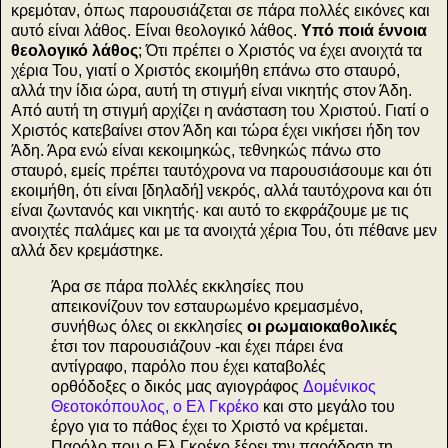
κρεμόταν, όπως παρουσιάζεται σε πάρα πολλές εικόνες και
αυτό είναι λάθος. Είναι θεολογικό λάθος.
Υπό ποιά έννοια
θεολογικό λάθος
; Ότι πρέπει ο Χριστός να έχει ανοιχτά τα
χέρια Του, γιατί ο Χριστός εκοιμήθη επάνω στο σταυρό,
αλλά την ίδια ώρα, αυτή τη στιγμή είναι νικητής στον Άδη.
Από αυτή τη στιγμή αρχίζει η ανάσταση του Χριστού. Γιατί ο
Χριστός κατεβαίνει στον Άδη και τώρα έχει νικήσει ήδη τον
Άδη. Άρα ενώ είναι κεκοιμηκώς, τεθνηκώς πάνω στο
σταυρό, εμείς πρέπει ταυτόχρονα να παρουσιάσουμε και ότι
εκοιμήθη, ότι είναι [δηλαδή] νεκρός, αλλά ταυτόχρονα και ότι
είναι ζωντανός και νικητής· και αυτό το εκφράζουμε με τις
ανοιχτές παλάμες και με τα ανοιχτά χέρια Του, ότι πέθανε μεν
αλλά δεν κρεμάστηκε.
Άρα σε πάρα πολλές εκκλησίες που
απεικονίζουν τον εσταυρωμένο κρεμασμένο,
συνήθως όλες οι εκκλησίες
οι ρωμαιοκαθολικές
έτσι τον παρουσιάζουν -και έχει πάρει ένα
αντίγραφο, παρόλο που έχει καταβολές
ορθόδοξες ο δικός μας αγιογράφος
Δομένικος
Θεοτοκόπουλος, ο Ελ Γκρέκο
και στο μεγάλο του
έργο για το πάθος έχει το Χριστό να κρέμεται.
Παρόλο που ο Ελ Γκρέκο ξέρει την παράδοση τη