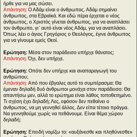
ήρθε για να μας σώσει.
Απάντηση:
Ο Αδάμ είναι ο άνθρωπος. Αδάμ σημαίνει
άνθρωπος, στα Εβραϊκά. Και εδώ πέρα έρχεται ο νέος
άνθρωπος, ο Χριστός γίνεται άνθρωπος, για να αναπλάσει
τον άνθρωπο, γι᾽ αυτό είναι νέος Αδάμ, για να αναπλάσει.
Όπως λέει ο άγιος Γρηγόριος ο Θεολόγος, έγινε άνθρωπος
για να γίνουμε εμείς Θεοί.
Ερώτηση:
Μέσα στον παράδεισο υπήρχε θάνατος;
Απάντηση:
Όχι, δεν υπήρχε.
Ερώτηση:
Οπότε δεν υπήρχε και αναπαραγωγή του
ανθρώπου;
Απάντηση:
Από που έβγαλες αυτό το συμπέρασμα; Θα
έμεναν δηλαδή δυό άνθρωποι μονάχα στον παράδεισο; Θα
απαντήσω μεν, αλλά το ερώτημα είναι λάθος τοποθετημένο.
Τι σχέση έχει δηλαδή; Λες, εφόσον δεν πεθαίνει ο
άνθρωπος, να μη γεννηθεί άλλος. Δεν είπα τέτοιο πράγμα.
Να γεννηθούμε χωρίς να πεθάνουμε. Είναι θέμα χώρου
δηλαδή;
Ερώτηση:
Επειδή νομίζω το: «αυξάνεσθε και πληθύνεσθε»