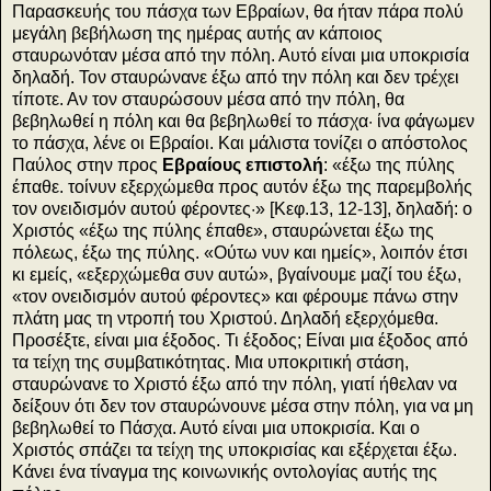
Παρασκευής του πάσχα των Εβραίων, θα ήταν πάρα πολύ
μεγάλη βεβήλωση της ημέρας αυτής αν κάποιος
σταυρωνόταν μέσα από την πόλη. Αυτό είναι μια υποκρισία
δηλαδή. Τον σταυρώνανε έξω από την πόλη και δεν τρέχει
τίποτε. Αν τον σταυρώσουν μέσα από την πόλη, θα
βεβηλωθεί η πόλη και θα βεβηλωθεί το πάσχα· ίνα φάγωμεν
το πάσχα, λένε οι Εβραίοι. Και μάλιστα τονίζει ο απόστολος
Παύλος στην προς
Εβραίους επιστολή
: «έξω της πύλης
έπαθε. τοίνυν εξερχώμεθα προς αυτόν έξω της παρεμβολής
τον ονειδισμόν αυτού φέροντες·» [Κεφ.13, 12-13], δηλαδή: ο
Χριστός «έξω της πύλης έπαθε», σταυρώνεται έξω της
πόλεως, έξω της πύλης. «Ούτω νυν και ημείς», λοιπόν έτσι
κι εμείς, «εξερχώμεθα συν αυτώ», βγαίνουμε μαζί του έξω,
«τον ονειδισμόν αυτού φέροντες» και φέρουμε πάνω στην
πλάτη μας τη ντροπή του Χριστού. Δηλαδή εξερχόμεθα.
Προσέξτε, είναι μια έξοδος. Τι έξοδος; Είναι μια έξοδος από
τα τείχη της συμβατικότητας. Μια υποκριτική στάση,
σταυρώνανε το Χριστό έξω από την πόλη, γιατί ήθελαν να
δείξουν ότι δεν τον σταυρώνουνε μέσα στην πόλη, για να μη
βεβηλωθεί το Πάσχα. Αυτό είναι μια υποκρισία. Και ο
Χριστός σπάζει τα τείχη της υποκρισίας και εξέρχεται έξω.
Κάνει ένα τίναγμα της κοινωνικής οντολογίας αυτής της