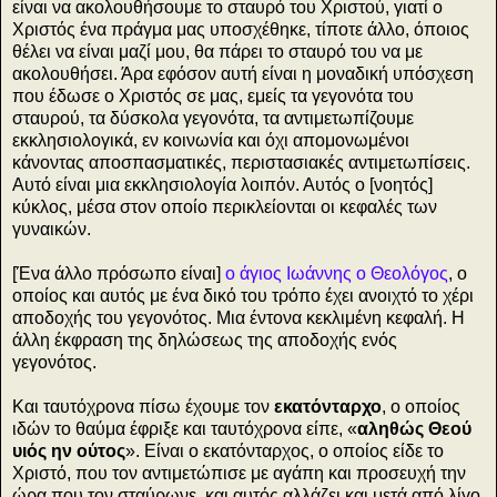
είναι να ακολουθήσουμε το σταυρό του Χριστού, γιατί ο
Χριστός ένα πράγμα μας υποσχέθηκε, τίποτε άλλο, όποιος
θέλει να είναι μαζί μου, θα πάρει το σταυρό του να με
ακολουθήσει. Άρα εφόσον αυτή είναι η μοναδική υπόσχεση
που έδωσε ο Χριστός σε μας, εμείς τα γεγονότα του
σταυρού, τα δύσκολα γεγονότα, τα αντιμετωπίζουμε
εκκλησιολογικά, εν κοινωνία και όχι απομονωμένοι
κάνοντας αποσπασματικές, περιστασιακές αντιμετωπίσεις.
Αυτό είναι μια εκκλησιολογία λοιπόν. Αυτός ο [νοητός]
κύκλος, μέσα στον οποίο περικλείονται οι κεφαλές των
γυναικών.
[Ένα άλλο πρόσωπο είναι]
ο άγιος Ιωάννης ο Θεολόγος
, ο
οποίος και αυτός με ένα δικό του τρόπο έχει ανοιχτό το χέρι
αποδοχής του γεγονότος. Μια έντονα κεκλιμένη κεφαλή. Η
άλλη έκφραση της δηλώσεως της αποδοχής ενός
γεγονότος.
Και ταυτόχρονα πίσω έχουμε τον
εκατόνταρχο
, ο οποίος
ιδών το θαύμα έφριξε και ταυτόχρονα είπε, «
αληθώς Θεού
υιός ην ούτος
». Είναι ο εκατόνταρχος, ο οποίος είδε το
Χριστό, που τον αντιμετώπισε με αγάπη και προσευχή την
ώρα που τον σταύρωνε, και αυτός αλλάζει και μετά από λίγο