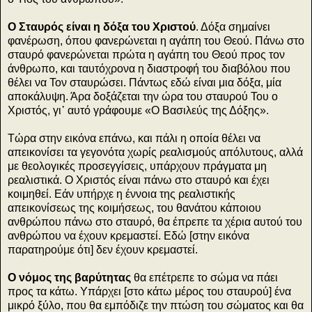
Ο Σταυρός είναι η δόξα του Χριστού
. Δόξα σημαίνει
φανέρωση, όπου φανερώνεται η αγάπη του Θεού. Πάνω στο
σταυρό φανερώνεται πρώτα η αγάπη του Θεού προς τον
άνθρωπο, και ταυτόχρονα η διαστροφή του διαβόλου που
θέλει να Τον σταυρώσει. Πάντως εδώ είναι μια δόξα, μία
αποκάλυψη. Άρα δοξάζεται την ώρα του σταυρού Του ο
Χριστός, γι᾽ αυτό γράφουμε «Ο Βασιλεύς της Δόξης».
Τώρα στην εικόνα επάνω, και πάλι η οποία θέλει να
απεικονίσει τα γεγονότα χωρίς ρεαλισμούς απόλυτους, αλλά
με θεολογικές προσεγγίσεις, υπάρχουν πράγματα μη
ρεαλιστικά. Ο Χριστός είναι πάνω στο σταυρό και έχει
κοιμηθεί. Εάν υπήρχε η έννοια της ρεαλιστικής
απεικονίσεως της κοιμήσεως, του θανάτου κάποιου
ανθρώπου πάνω στο σταυρό, θα έπρεπε τα χέρια αυτού του
ανθρώπου να έχουν κρεμαστεί. Εδώ [στην εικόνα
παρατηρούμε ότι] δεν έχουν κρεμαστεί.
Ο νόμος της βαρύτητας
θα επέτρεπε το σώμα να πάει
προς τα κάτω. Υπάρχει [στο κάτω μέρος του σταυρού] ένα
μικρό ξύλο, που θα εμπόδιζε την πτώση του σώματος και θα