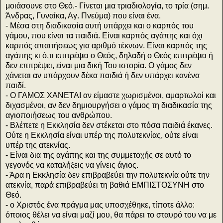
μοιάσουνε στο Θεό.- Γίνεται μια τριαδιολογία, το τρία (σημ.
Άνδρας, Γυναίκα, Αγ. Πνεύμα) που είναι ένα.
- Μέσα στη διαδικασία αυτή υπάρχει και ο καρπός του
γάμου, που είναι τα παιδιά. Είναι καρπός αγάπης και όχι
καρπός απαιτήσεως για αριθμό τέκνων. Είναι καρπός της
αγάπης κι ό,τι επιτρέψει ο Θεός, δηλαδή ο Θεός επιτρέψει ή
δεν επιτρέψει, είναι μια δική Του ιστορία. Ο γάμος δεν
χάνεται αν υπάρχουν δέκα παιδιά ή δεν υπάρχει κανένα
παιδί.
- Ο ΓΑΜΟΣ ΧΑΝΕΤΑΙ αν είμαστε χωρισμένοι, αμαρτωλοί και
διχασμένοι, αν δεν δημιουργήσει ο γάμος τη διαδικασία της
αγιοποιήσεως του ανθρώπου.
- Βλέπετε η Εκκλησία δεν στέκεται στο πόσα παιδιά έκανες.
Ούτε η Εκκλησία είναι υπέρ της πολυτεκνίας, ούτε είναι
υπέρ της ατεκνίας.
- Είναι δια της αγάπης και της συμμετοχής σε αυτό το
γεγονός να καταλήξεις να γίνεις άγιος.
- Άρα η Εκκλησία δεν επιβραβεύει την πολυτεκνία ούτε την
ατεκνία, παρά επιβραβεύει τη βαθιά ΕΜΠΙΣΤΟΣΥΝΗ στο
Θεό.
- ο Χριστός ένα πράγμα μας υποσχέθηκε, τίποτε άλλο:
όποιος θέλει να είναι μαζί μου, θα πάρει το σταυρό του να με