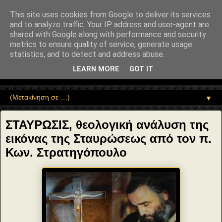
"copyrightHolder": { "@type": "Person", "name": "Sophia Drekou" },
"potentialAction": { "@type": "ReadAction", "target":
This site uses cookies from Google to deliver its services
"https://www.sophia-ntrekou.gr/2016/04/H-stayrwsis.html" } }
and to analyze traffic. Your IP address and user-agent are
Αέναη επΑνάσταση
shared with Google along with performance and security
metrics to ensure quality of service, generate usage
statistics, and to detect and address abuse.
• Επιστήμη • Ψυχολογία • Λογοτεχνία • Τέχνες • Θεολογία •
Φιλοσοφία • Στοχασμοί... για τη μνήμη, τον άνθρωπο και το
LEARN MORE
GOT IT
Φως
▼
ΣΤΑΥΡΩΣΙΣ, θεολογική ανάλυση της
εικόνας της Σταυρώσεως από τον π.
Κων. Στρατηγόπουλο