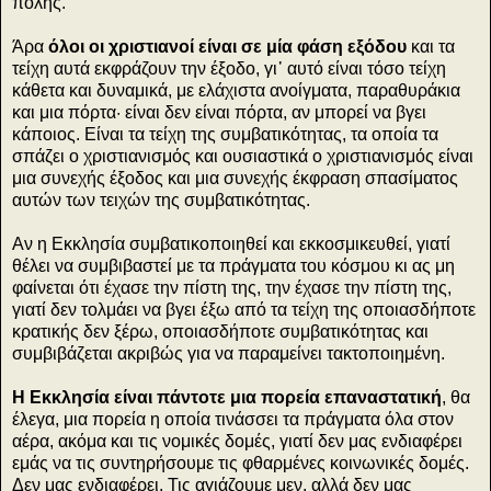
πόλης.
Άρα
όλοι οι χριστιανοί είναι σε μία φάση εξόδου
και τα
τείχη αυτά εκφράζουν την έξοδο, γι᾽ αυτό είναι τόσο τείχη
κάθετα και δυναμικά, με ελάχιστα ανοίγματα, παραθυράκια
και μια πόρτα· είναι δεν είναι πόρτα, αν μπορεί να βγει
κάποιος. Είναι τα τείχη της συμβατικότητας, τα οποία τα
σπάζει ο χριστιανισμός και ουσιαστικά ο χριστιανισμός είναι
μια συνεχής έξοδος και μια συνεχής έκφραση σπασίματος
αυτών των τειχών της συμβατικότητας.
Αν η Εκκλησία συμβατικοποιηθεί και εκκοσμικευθεί, γιατί
θέλει να συμβιβαστεί με τα πράγματα του κόσμου κι ας μη
φαίνεται ότι έχασε την πίστη της, την έχασε την πίστη της,
γιατί δεν τολμάει να βγει έξω από τα τείχη της οποιασδήποτε
κρατικής δεν ξέρω, οποιασδήποτε συμβατικότητας και
συμβιβάζεται ακριβώς για να παραμείνει τακτοποιημένη.
Η Εκκλησία είναι πάντοτε μια πορεία επαναστατική
, θα
έλεγα, μια πορεία η οποία τινάσσει τα πράγματα όλα στον
αέρα, ακόμα και τις νομικές δομές, γιατί δεν μας ενδιαφέρει
εμάς να τις συντηρήσουμε τις φθαρμένες κοινωνικές δομές.
Δεν μας ενδιαφέρει. Τις αγιάζουμε μεν, αλλά δεν μας