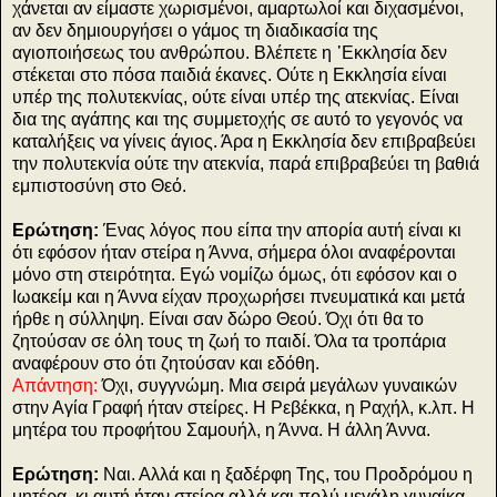
χάνεται αν είμαστε χωρισμένοι, αμαρτωλοί και διχασμένοι,
αν δεν δημιουργήσει ο γάμος τη διαδικασία της
αγιοποιήσεως του ανθρώπου. Βλέπετε η ᾽Εκκλησία δεν
στέκεται στο πόσα παιδιά έκανες. Ούτε η Εκκλησία είναι
υπέρ της πολυτεκνίας, ούτε είναι υπέρ της ατεκνίας. Είναι
δια της αγάπης και της συμμετοχής σε αυτό το γεγονός να
καταλήξεις να γίνεις άγιος. Άρα η Εκκλησία δεν επιβραβεύει
την πολυτεκνία ούτε την ατεκνία, παρά επιβραβεύει τη βαθιά
εμπιστοσύνη στο Θεό.
Ερώτηση:
Ένας λόγος που είπα την απορία αυτή είναι κι
ότι εφόσον ήταν στείρα η Άννα, σήμερα όλοι αναφέρονται
μόνο στη στειρότητα. Εγώ νομίζω όμως, ότι εφόσον και ο
Ιωακείμ και η Άννα είχαν προχωρήσει πνευματικά και μετά
ήρθε η σύλληψη. Είναι σαν δώρο Θεού. Όχι ότι θα το
ζητούσαν σε όλη τους τη ζωή το παιδί. Όλα τα τροπάρια
αναφέρουν στο ότι ζητούσαν και εδόθη.
Απάντηση:
Όχι, συγγνώμη. Μια σειρά μεγάλων γυναικών
στην Αγία Γραφή ήταν στείρες. Η Ρεβέκκα, η Ραχήλ, κ.λπ. Η
μητέρα του προφήτου Σαμουήλ, η Άννα. Η άλλη Άννα.
Ερώτηση:
Ναι. Αλλά και η ξαδέρφη Της, του Προδρόμου η
μητέρα, κι αυτή ήταν στείρα αλλά και πολύ μεγάλη γυναίκα.