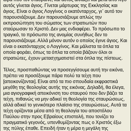
αυτός γίνεται άγιος. Γίνεται μάρτυρας της Εκκλησίας και
άγιος. Είναι ο άγιος Λογγίνος ο εκατόνταρχος, γι᾽ αυτό τον
παρουσιάζουμε. Δεν παρουσιάζουμε απλώς την
εκπροσώπηση του σώματος των στρατιωτών που
σταύρωσαν το Χριστό. Δεν μας ενδιαφέρει. Το πρόσωπο το
τραγικό, το πρόσωπο της ανομίας συνήθως δεν το
παρουσιάζουμε. Αλλά μόνον αυτόν ο οποίος έγινε άγιος. Και
είναι ο εκατόνταρχος ο Λογγίνος. Και μάλιστα τα όπλα τα
οποία φοράει, όπως τα όπλα τα οποία βάζουν όλοι οι
στρατιώτες, έχουν μετασχηματιστεί στα όπλα της πίστεως.
Τέλος, προσπαθώντας να προσεγγίσουμε αυτή την εικόνα,
πρέπει να προσέξουμε πάρα πολύ τα τείχη που
[απεικονίζονται]. Είναι από τα πιο σπουδαία εκφραστικά
μεγέθη της θεολογίας αυτής της εικόνας. Δηλαδή, θα έλεγα,
μια αγιογραφική απεικόνιση του σταυρού που δεν βάζει τα
τείχη, πιθανώς να μην αδικεί τη θεολογία της σταυρώσεως,
αλλά αδικεί το γενικότερο πλαίσιο της σταυρώσεως. Αυτά τα
τείχη ορίζονται μέσα από τη θεολογία του αποστόλου
Παύλου στην προς Εβραίους επιστολή, που τονίζει το
πραγματικό γεγονός, υπενθυμίζοντας πως ο Χριστός έξω
της πύλης έπαθε. Επειδή ήταν η μέρα η μεγάλη της