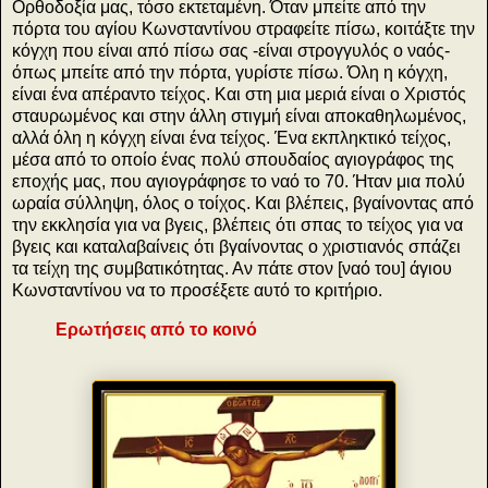
Ορθοδοξία μας, τόσο εκτεταμένη. Όταν μπείτε από την
πόρτα του αγίου Κωνσταντίνου στραφείτε πίσω, κοιτάξτε την
κόγχη που είναι από πίσω σας -είναι στρογγυλός ο ναός-
όπως μπείτε από την πόρτα, γυρίστε πίσω. Όλη η κόγχη,
είναι ένα απέραντο τείχος. Και στη μια μεριά είναι ο Χριστός
σταυρωμένος και στην άλλη στιγμή είναι αποκαθηλωμένος,
αλλά όλη η κόγχη είναι ένα τείχος. Ένα εκπληκτικό τείχος,
μέσα από το οποίο ένας πολύ σπουδαίος αγιογράφος της
εποχής μας, που αγιογράφησε το ναό το 70. Ήταν μια πολύ
ωραία σύλληψη, όλος ο τοίχος. Και βλέπεις, βγαίνοντας από
την εκκλησία για να βγεις, βλέπεις ότι σπας το τείχος για να
βγεις και καταλαβαίνεις ότι βγαίνοντας ο χριστιανός σπάζει
τα τείχη της συμβατικότητας. Αν πάτε στον [ναό του] άγιου
Κωνσταντίνου να το προσέξετε αυτό το κριτήριο.
Ερωτήσεις από το κοινό