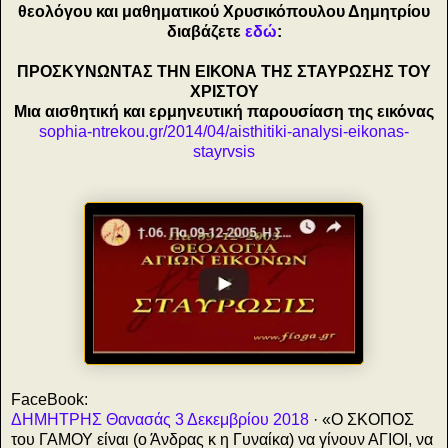
θεολόγου και μαθηματικού Χρυσικόπουλου Δημητρίου
διαβάζετε
εδώ
:
ΠΡΟΣΚΥΝΩΝΤΑΣ ΤΗΝ ΕΙΚΟΝΑ ΤΗΣ ΣΤΑΥΡΩΣΗΣ ΤΟΥ
ΧΡΙΣΤΟΥ
Μια αισθητική και ερμηνευτική παρουσίαση της εικόνας
sophia-ntrekou.gr/2014/04/aisthitiki-analysi-eikonas-
stayrvsis
FaceBook:
ΔΗΜΗΤΡΗΣ Θανασάς 3 Δεκεμβρίου 2018
· «Ο ΣΚΟΠΟΣ
του ΓΑΜΟΥ είναι (ο Άνδρας κ η Γυναίκα) να γίνουν ΑΓΙΟΙ, να