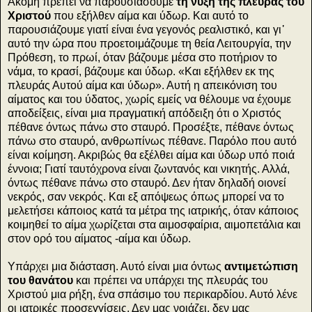
Ακόμη πρέπει να παρουσιάσουμε
τη νύξη της πλευράς του
Χριστού
που εξήλθεν αίμα και ύδωρ. Και αυτό το
παρουσιάζουμε γιατί είναι ένα γεγονός ρεαλιστικό, και γι᾽
αυτό την ώρα που προετοιμάζουμε τη θεία Λειτουργία, την
Πρόθεση, το πρωί, όταν βάζουμε μέσα στο ποτήριον το
νάμα, το κρασί, βάζουμε και ύδωρ. «Και εξήλθεν εκ της
πλευράς Αυτού αίμα και ύδωρ». Αυτή η απεικόνιση του
αίματος και του ύδατος, χωρίς εμείς να θέλουμε να έχουμε
αποδείξεις, είναι μια πραγματική απόδειξη ότι ο Χριστός
πέθανε όντως πάνω στο σταυρό. Προσέξτε, πέθανε όντως
πάνω στο σταυρό, ανθρωπίνως πέθανε. Παρόλο που αυτό
είναι κοίμηση. Ακριβώς θα εξέλθει αίμα και ύδωρ υπό ποιά
έννοια; Γιατί ταυτόχρονα είναι ζωντανός και νικητής. Αλλά,
όντως πέθανε πάνω στο σταυρό. Δεν ήταν δηλαδή οιονεί
νεκρός, σαν νεκρός. Και εξ απόψεως όπως μπορεί να το
μελετήσει κάποιος κατά τα μέτρα της ιατρικής, όταν κάποιος
κοιμηθεί το αίμα χωρίζεται στα αιμοσφαίρια, αιμοπετάλια και
στον ορό του αίματος -αίμα και ύδωρ.
Υπάρχει μια διάσταση. Αυτό είναι μια όντως
αντιμετώπιση
του θανάτου
και πρέπει να υπάρχει της πλευράς του
Χριστού μια ρήξη, ένα σπάσιμο του περικαρδίου. Αυτό λένε
οι ιατρικές προσεγγίσεις. Δεν μας νοιάζει, δεν μας