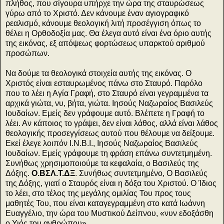
πλήθος, που σίγουρα υπήρχε την ώρα της σταυρώσεως
γύρω από το Χριστό. Δεν κάνουμε έναν αγιογραφικό
ρεαλισμό, κάνουμε θεολογική λιτή προσέγγιση όπως το
θέλει η Ορθοδοξία μας. Θα έλεγα αυτό είναι ένα όριο αυτής
της εικόνας, εξ απόψεως φορτώσεως υπαρκτού αριθμού
προσώπων.
Να δούμε τα θεολογικά στοιχεία αυτής της εικόνας. Ο
Χριστός είναι εσταυρωμένος πάνω στο Σταυρό. Παρόλο
που το λέει η Αγία Γραφή, στο Σταυρό είναι γεγραμμένα τα
αρχικά γιώτα, νυ, βήτα, γιώτα. Ιησούς Ναζωραίος Βασιλεύς
Ιουδαίων. Εμείς δεν γράφουμε αυτό. Βλέπετε η Γραφή το
λέει. Αν κάποιος το γράψει, δεν είναι λάθος, αλλά είναι λάθος
θεολογικής προσεγγίσεως αυτού που θέλουμε να δείξουμε.
Εκεί έλεγε λοιπόν Ι.Ν.Β.Ι., Ιησούς Ναζωραίος Βασιλεύς
Ιουδαίων. Εμείς γράφουμε τη φράση επάνω συντετμημένη.
Συνήθως χρησιμοποιούμε τα κεφαλαία, ο Βασιλεύς της
Δόξης.
Ο.ΒΣΛ.Τ.ΔΞ
. Συνήθως συντετμημένο, Ο Βασιλεύς
της Δόξης, γιατί ο Σταυρός είναι η δόξα του Χριστού. Ο Ίδιος
το λέει, στο τέλος της μεγάλης ομιλίας Του προς τους
μαθητές Του, που είναι καταγεγραμμένη στο κατά Ιωάννη
Ευαγγέλιο, την ώρα του Μυστικού Δείπνου, «νυν εδοξάσθη
ο Υιός του ανθρώπου».