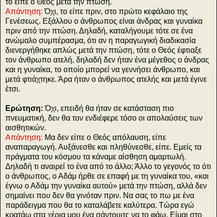
το είπε ο Θεός μετά την πτώση.
Απάντηση:
Όχι, το είπε πριν, στο πρώτο κεφάλαιο της
Γενέσεως. Εξάλλου ο άνθρωπος είναι άνδρας και γυναίκα
πριν από την πτώση. Δηλαδή, καταλήγουμε τότε σε ένα
ανώμαλο συμπέρασμα, ότι αν η παραγωγική διαδικασία
διενεργήθηκε απλώς μετά την πτώση, τότε ο Θεός έφτιαξε
τον άνθρωπο ατελή, δηλαδή δεν ήταν ένα μέγεθος ο άνδρας
και η γυναίκα, το οποίο μπορεί να γεννήσει άνθρωπο, και
μετά φτιάχτηκε. Άρα ήταν ο άνθρωπος ατελής και μετά έγινε
έτσι.
Ερώτηση:
Όχι, επειδή θα ήταν σε κατάσταση πιο
πνευματική, δεν θα τον ενδιέφερε τόσο οι απολαύσεις των
αισθητικών.
Απάντηση:
Μα δεν είπε ο Θεός απόλαυση, είπε
αναπαραγωγή. Αυξάνεσθε και πληθύνεσθε, είπε. Εμείς τα
πράγματα του κόσμου τα κάναμε αίσθηση αμαρτωλή.
Δηλαδή τι αναιρεί το ένα από το άλλο; Άλλο το γεγονός το ότι
ο άνθρωπος, ο Αδάμ ήρθε σε επαφή με τη γυναίκα του, «και
έγνω ο Αδάμ την γυναίκα αυτού» μετά την πτώση, αλλά δεν
σημαίνει που δεν θα γινόταν πριν. Να σας το πω με ένα
παράδειγμα που θα το καταλάβετε καλύτερα. Τώρα εγώ
κρατάω στα χέρια μου ένα σάντουιτς να το φάω. Είμαι στο