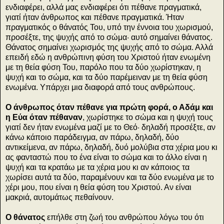
ενδιαφέρει, αλλά μας ενδιαφέρει ότι πέθανε πραγματικά,
γιατί ήταν άνθρωπος και πέθανε πραγματικά. Ήταν
πραγματικός ο θάνατός Του, υπό την έννοια του χωρισμού,
προσέξτε, της ψυχής από το σώμα· αυτό σημαίνει θάνατος.
Θάνατος σημαίνει χωρισμός της ψυχής από το σώμα. Αλλά
επειδή εδώ η ανθρώπινη φύση του Χριστού ήταν ενωμένη
με τη θεία φύση Του, παρόλο που τα δύο χωρίστηκαν, η
ψυχή και το σώμα, και τα δύο παρέμειναν με τη θεία φύση
ενωμένα. Υπάρχει μια διαφορά από τους ανθρώπους.
Ο άνθρωπος όταν πέθανε για πρώτη φορά, ο Αδάμ και
η Εύα όταν πέθαναν
, χωρίστηκε το σώμα και η ψυχή τους
γιατί δεν ήταν ενωμένα μαζί με το Θεό· δηλαδή προσέξτε, αν
κάνω κάποιο παράδειγμα, αν πάρω, δηλαδή, δύο
αντικείμενα, αν πάρω, δηλαδή, δυό μολύβια στα χέρια μου κι
ας φανταστώ που το ένα είναι το σώμα και το άλλο είναι η
ψυχή και τα κρατάω με τα χέρια μου κι αν κάποιος τα
χωρίσει αυτά τα δύο, παραμένουν και τα δύο ενωμένα με το
χέρι μου, που είναι η θεία φύση του Χριστού. Αν είναι
μακριά, αυτομάτως πεθαίνουν.
Ο θάνατος
επήλθε στη ζωή του ανθρώπου λόγω του ότι