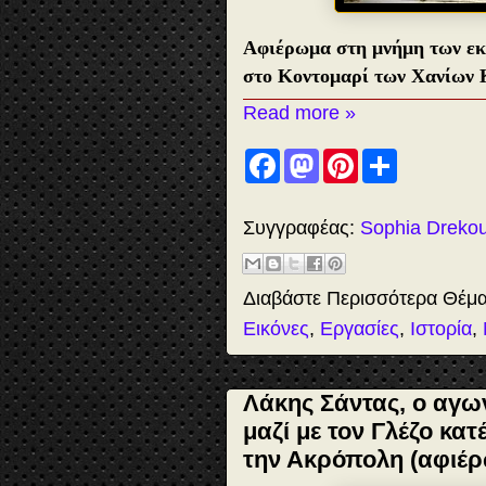
Αφιέρωμα στη μνήμη των εκτ
στο Κοντομαρί των Χανίων
Read more »
F
M
P
S
a
a
i
h
c
s
n
a
e
t
t
r
b
o
e
e
Συγγραφέας:
Sophia Dreko
o
d
r
o
o
e
k
n
s
t
Διαβάστε Περισσότερα Θέμ
Εικόνες
,
Εργασίες
,
Ιστορία
,
Λάκης Σάντας, ο αγων
μαζί με τον Γλέζο κα
την Ακρόπολη (αφιέ