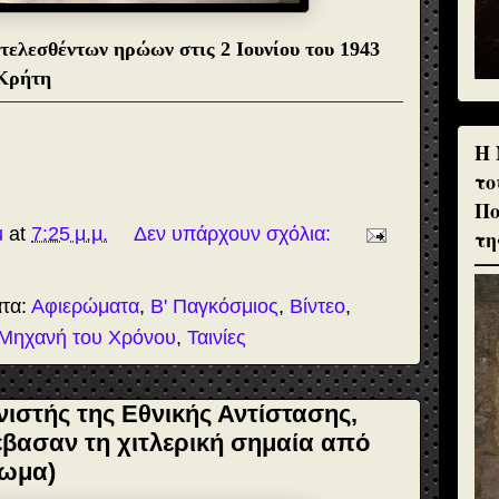
ελεσθέντων ηρώων στις 2 Ιουνίου του 1943
 Κρήτη
H 
το
Πο
u
at
7:25 μ.μ.
Δεν υπάρχουν σχόλια:
τη
ατα:
Αφιερώματα
,
Β' Παγκόσμιος
,
Βίντεο
,
Μηχανή του Χρόνου
,
Ταινίες
ιστής της Εθνικής Αντίστασης,
τέβασαν τη χιτλερική σημαία από
ρωμα)