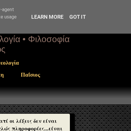
r-agent
LEARN MORE
GOT IT
te usage
ολογία • Φιλοσοφία
ως
εολογία
κη
Παΐσιος
ατί οι λέξεις δεν είναι
λώς πληροφορίες...είναι