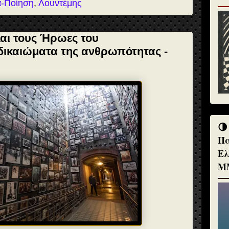
α-Ποίηση
,
Λουντέμης
αι τους Ήρωες του
ικαιώματα της ανθρωπότητας -
🌗
Πα
Ελ
Μ