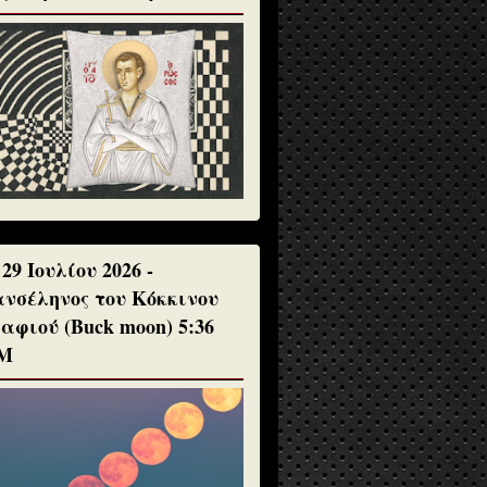
 29 Ιουλίου 2026 -
νσέληνος του Κόκκινου
αφιού (Buck moon) 5:36
Μ