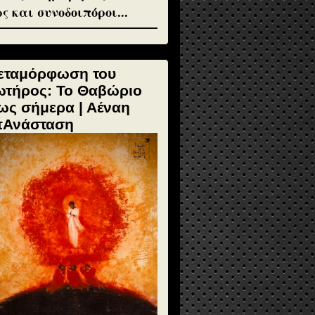
ς και συνοδοιπόροι...
εταμόρφωση του
ωτήρος: Το Θαβώριο
ως σήμερα | Αέναη
πΑνάσταση