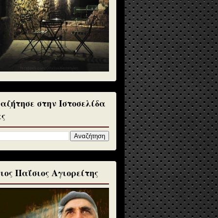
αζήτησε στην Ιστοσελίδα
ς
ιος Παΐσιος Αγιορείτης