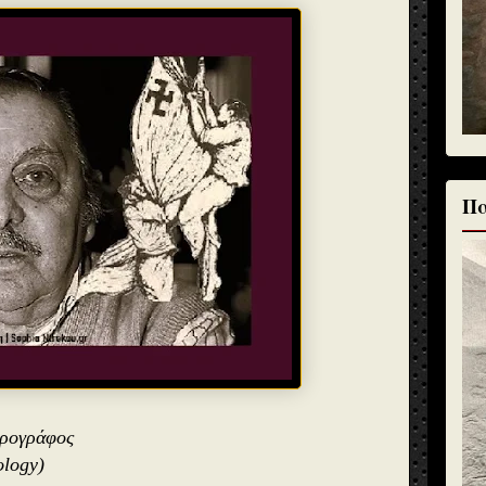
Πα
θρογράφος
ology)