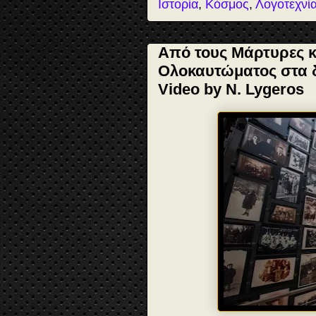
Ιστορία
,
Κόσμος
,
Λογοτεχνί
Από τους Μάρτυρες κ
Ολοκαυτώματος στα δ
Video by N. Lygeros