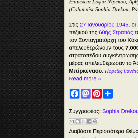
Επιμέλεια Σοφία Ντρέκου, Αρ
(Columnist Sophia Drekou, Ps
Στις
27 Ιανουαρίου 1945
, ο
πεζικού της
60ής Στρατιάς
τ
τον Συνταγματάρχη του Κόκ
απελευθερώνουν τους
7.00
στρατοπέδου συγκέντρωση
μέρας απελευθέρωσαν το Άο
Μπίρκεναου
.
Πορείες θανάτ
Read more »
F
M
P
S
a
a
i
h
c
s
n
a
e
t
t
r
b
o
e
e
Συγγραφέας:
Sophia Dreko
o
d
r
o
o
e
k
n
s
t
Διαβάστε Περισσότερα Θέμ