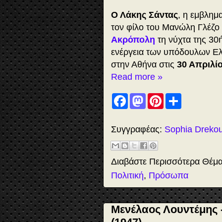
Ο Λάκης Σάντας
, η εμβλημ
τον φίλο του Μανώλη Γλέζο
Ακρόπολη
τη νύχτα της 30
ενέργεια των υπόδουλων Ελ
στην Αθήνα στις
30 Απριλί
Read more »
F
M
P
S
a
a
i
h
c
s
n
a
e
t
t
r
b
o
e
e
Συγγραφέας:
Sophia Dreko
o
d
r
o
o
e
k
n
s
t
Διαβάστε Περισσότερα Θέμ
Πολιτική
,
Πρόσωπα
Μενέλαος Λουντέμης -