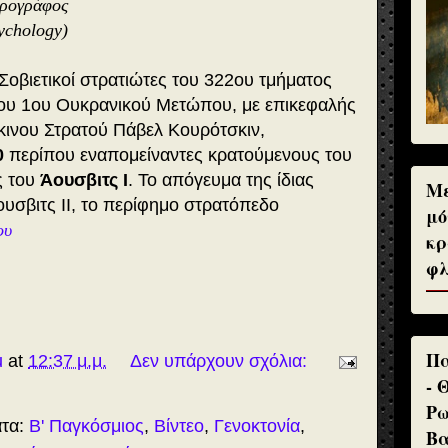
θρογράφος
ychology)
ι Σοβιετικοί στρατιώτες του 322ου τμήματος
ου 1ου Ουκρανικού Μετώπου, με επικεφαλής
κινου Στρατού Πάβελ Κουρότσκιν,
0
περίπου εναπομείναντες κρατούμενους του
ς του
Άουσβιτς Ι
. Το απόγευμα της ίδιας
Με
υσβιτς ΙΙ, το περίφημο στρατόπεδο
μό
ου
κρ
φλ
Πα
u
at
12:37 μ.μ.
Δεν υπάρχουν σχόλια:
- 
Ρω
ατα:
Β' Παγκόσμιος
,
Βίντεο
,
Γενοκτονία
,
Βα