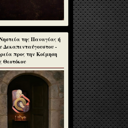
Νηστεία της Παναγίας ή
υ Δεκαπενταύγουστου -
ρεία προς την Κοίμηση
ς Θεοτόκου