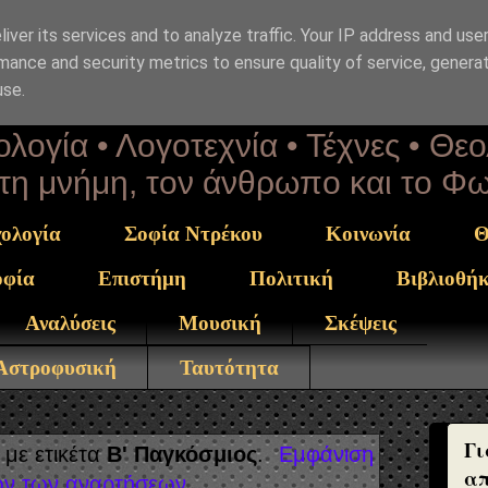
iver its services and to analyze traffic. Your IP address and use
επΑνάσταση
mance and security metrics to ensure quality of service, genera
use.
λογία • Λογοτεχνία • Τέχνες • Θε
α τη μνήμη, τον άνθρωπο και το Φ
ολογία
Σοφία Ντρέκου
Κοινωνία
Θ
οφία
Επιστήμη
Πολιτική
Βιβλιοθή
Αναλύσεις
Μουσική
Σκέψεις
 Αστροφυσική
Ταυτότητα
Γι
με ετικέτα
Β' Παγκόσμιος
.
Εμφάνιση
απ
ν των αναρτήσεων