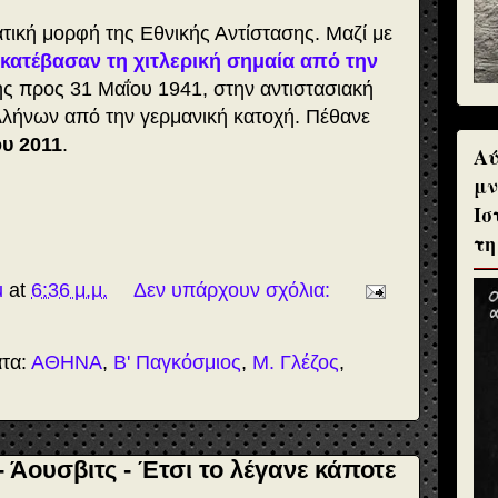
ατική μορφή της Εθνικής Αντίστασης. Μαζί με
κατέβασαν τη χιτλερική σημαία από την
ής προς 31 Μαΐου 1941, στην αντιστασιακή
λήνων από την γερμανική κατοχή. Πέθανε
ου 2011
.
Αύ
μν
Ισ
τη
u
at
6:36 μ.μ.
Δεν υπάρχουν σχόλια:
ατα:
ΑΘΗΝΑ
,
Β' Παγκόσμιος
,
Μ. Γλέζος
,
 Άουσβιτς - Έτσι το λέγανε κάποτε