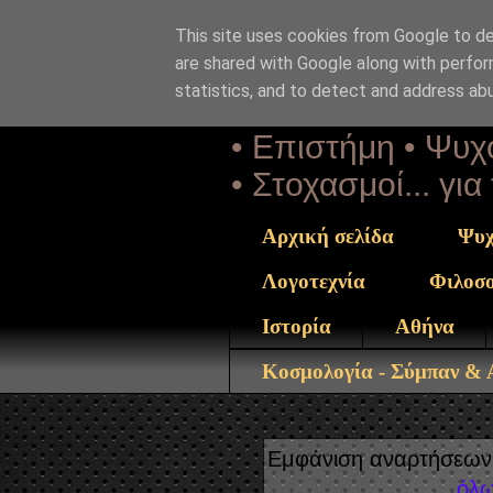
This site uses cookies from Google to del
Αέναη 
are shared with Google along with perfor
statistics, and to detect and address ab
• Επιστήμη • Ψυχο
• Στοχασμοί... γι
Αρχική σελίδα
Ψυχ
Λογοτεχνία
Φιλοσ
Ιστορία
Αθήνα
Κοσμολογία - Σύμπαν &
Εμφάνιση αναρτήσεων 
όλω