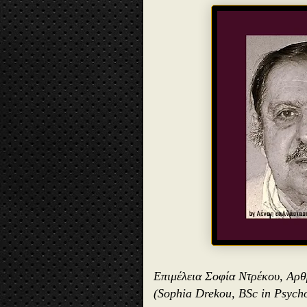
Επιμέλεια Σοφία Ντρέκου, Αρ
(Sophia Drekou, BSc in Psych