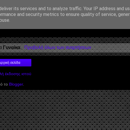
eliver its services and to analyze traffic. Your IP address and u
ormance and security metrics to ensure quality of service, gene
λοσοφία • Στοχασμοί... για τη μνήμη, τον άνθρωπο και το Φως
buse.
τα
Γυναίκα
.
Προβολή όλων των αναρτήσεων
Αρχική σελίδα
ή έκδοσης ιστού
ό το
Blogger
.