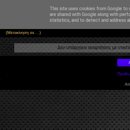
Αέναη επΑνάσταση
This site uses cookies from Google to d
are shared with Google along with perf
• Επιστήμη • Ψυχολογία • Λογοτεχνία • Τέχνες • Θεολογία • Φι
statistics, and to detect and address a
Δεν υπάρχουν αναρτήσεις με ετικέ
Προβολ
Απ