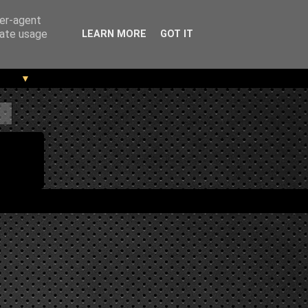
ser-agent
rate usage
LEARN MORE
GOT IT
▼