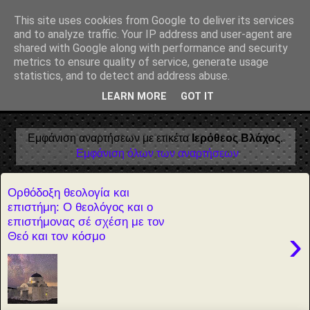
Αέναη επΑνάσταση
This site uses cookies from Google to deliver its services
and to analyze traffic. Your IP address and user-agent are
• Επιστήμη • Ψυχολογία • Λογοτεχνία • Τέχνες • Θεολογία •
shared with Google along with performance and security
Φιλοσοφία • Στοχασμοί... για τη μνήμη, τον άνθρωπο και το
metrics to ensure quality of service, generate usage
Φως
statistics, and to detect and address abuse.
LEARN MORE
GOT IT
▼
Εμφάνιση αναρτήσεων με ετικέτα
Ιερόθεος Βλάχος
.
Εμφάνιση όλων των αναρτήσεων
Ορθόδοξη θεολογία και
επιστήμη: Ο θεολόγος και ο
επιστήμονας σέ σχέση με τον
›
Θεό και τον κόσμο