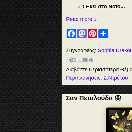
♪♫ Εκεί στο Νότο...
Read more »
F
M
P
S
a
a
i
h
c
s
n
a
e
t
t
r
b
o
e
e
Συγγραφέας:
Sophia Dreko
o
d
r
o
o
e
k
n
s
t
Διαβάστε Περισσότερα Θέμ
Περιπλανήσεις
,
Σ.Ντρέκου
Σαν Πεταλούδα 🦋