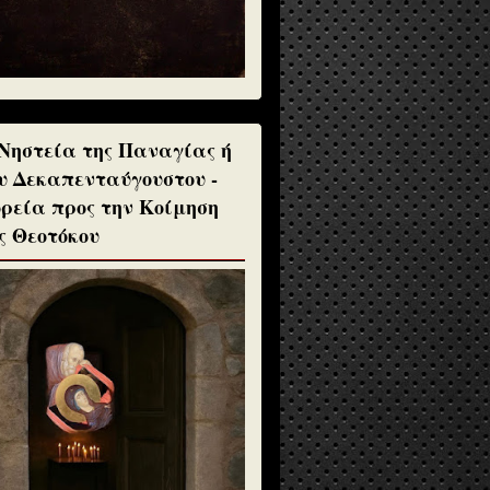
Νηστεία της Παναγίας ή
υ Δεκαπενταύγουστου -
ρεία προς την Κοίμηση
ς Θεοτόκου