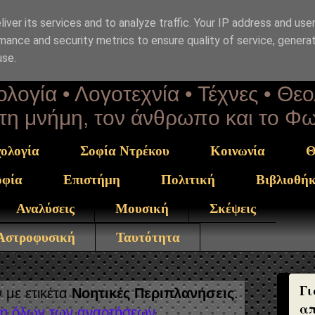
iver its services and to analyze traffic. Your IP address and use
επΑνάσταση
mance and security metrics to ensure quality of service, genera
use.
λογία • Λογοτεχνία • Τέχνες • Θε
α τη μνήμη, τον άνθρωπο και το Φ
ολογία
Σοφία Ντρέκου
Κοινωνία
Θ
οφία
Επιστήμη
Πολιτική
Βιβλιοθή
Αναλύσεις
Μουσική
Σκέψεις
 Αστροφυσική
Ταυτότητα
Γι
 με ετικέτα
Νοητικές Περιπλανήσεις
.
απ
η όλων των αναρτήσεων