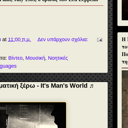
H 
u
at
11:00 π.μ.
Δεν υπάρχουν σχόλια:
το
Πο
ατα:
Βίντεο
,
Μουσική
,
Νοητικές
τη
nguages
ατική ξέρω - It's Man's World ♬