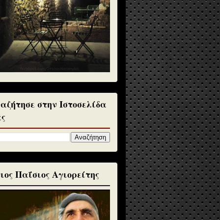
αζήτησε στην Ιστοσελίδα
ς
ιος Παΐσιος Αγιορείτης