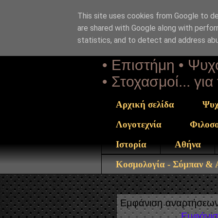
This site uses cookies from Google to del
Αέναη 
are shared with Google along with perfor
statistics, and to detect and address ab
• Επιστήμη • Ψυχο
• Στοχασμοί... γι
Αρχική σελίδα
Ψυχ
Λογοτεχνία
Φιλοσ
Ιστορία
Αθήνα
Κοσμολογία - Σύμπαν &
Εμφάνιση αναρτήσεων
Εμφάνισ