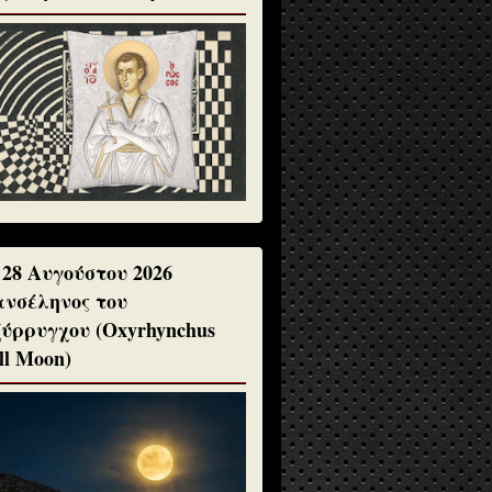
 28 Αυγούστου 2026
νσέληνος του
ύρρυγχου (Oxyrhynchus
ll Moon)