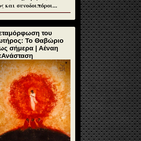
ς και συνοδοιπόροι...
εταμόρφωση του
ωτήρος: Το Θαβώριο
ως σήμερα | Αέναη
πΑνάσταση