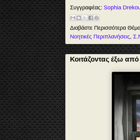
e
t
t
r
b
o
e
e
Συγγραφέας:
Sophia Dreko
o
d
r
o
o
e
k
n
s
t
Διαβάστε Περισσότερα Θέμ
Νοητικές Περιπλανήσεις
,
Σ.
Κοιτάζοντας έξω από