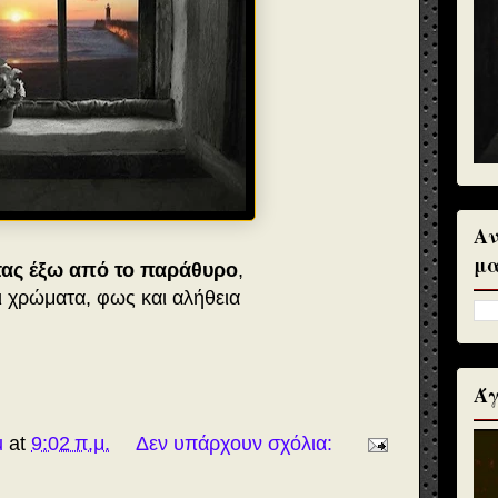
Αν
μα
τας έξω από το παράθυρο
,
ι χρώματα, φως και αλήθεια
Άγ
u
at
9:02 π.μ.
Δεν υπάρχουν σχόλια: