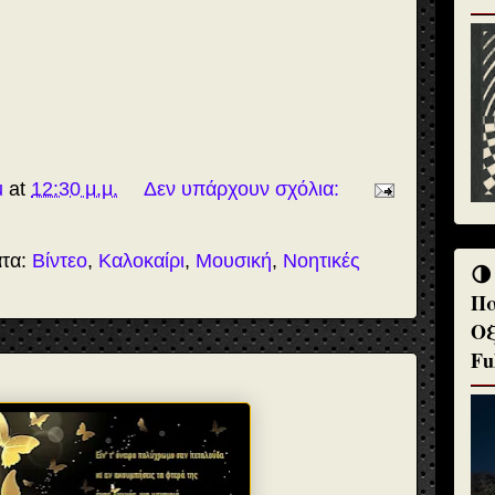
u
at
12:30 μ.μ.
Δεν υπάρχουν σχόλια:
ατα:
Βίντεο
,
Καλοκαίρι
,
Μουσική
,
Νοητικές
🌗
Πα
Οξ
Fu