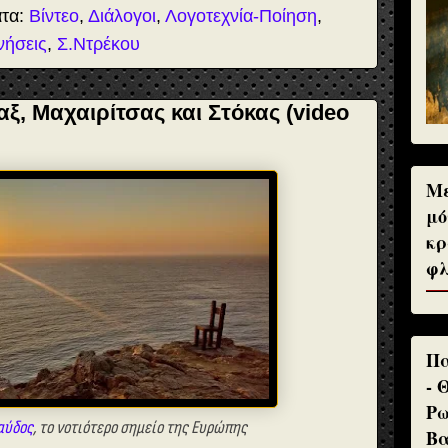
ατα:
Βίντεο
,
Διάλογοι
,
Λογοτεχνία-Ποίηση
,
νήσεις
,
Σ.Ντρέκου
αξ, Μαχαιρίτσας και Στόκας (video
Με
μό
κρ
φλ
Πα
- 
Ρω
αύδος
, το νοτιότερο σημείο της Ευρώπης
Βα