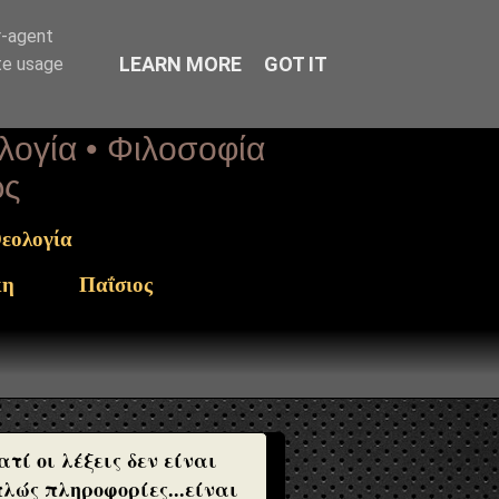
r-agent
LEARN MORE
GOT IT
te usage
ολογία • Φιλοσοφία
ως
εολογία
κη
Παΐσιος
ατί οι λέξεις δεν είναι
λώς πληροφορίες...είναι