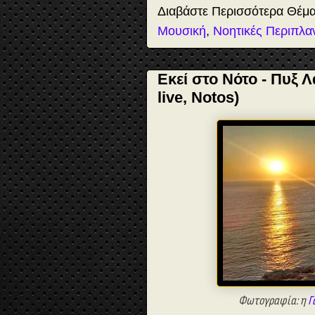
t
Διαβάστε Περισσότερα Θέμ
Μουσική
,
Νοητικές Περιπλα
Εκεί στο Νότο - Πυξ Λ
live, Notos)
Φωτογραφία: η
Γ