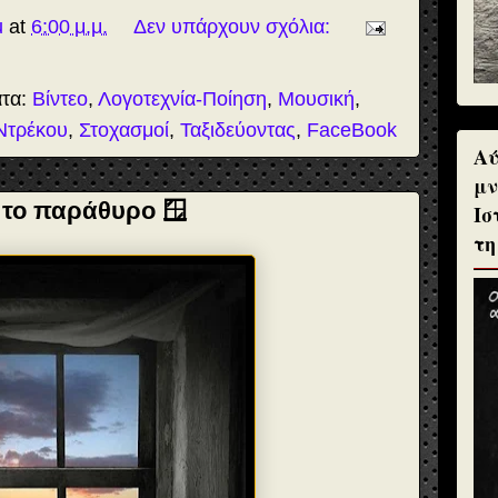
u
at
6:00 μ.μ.
Δεν υπάρχουν σχόλια:
ατα:
Βίντεο
,
Λογοτεχνία-Ποίηση
,
Μουσική
,
Ντρέκου
,
Στοχασμοί
,
Ταξιδεύοντας
,
FaceBook
Αύ
μν
 το παράθυρο 🪟
Ισ
τη