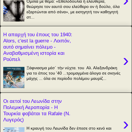
Ομιλία με θέμα: «Εθελοδουλία ή ελευθερία,
θεώρησε τον εαυτό σου ελεύθερο ον ή δούλο, όλα
εξαρτώνται από σένα», με εισηγητή τον καθηγητή
στ...
Η απαρχή του έπους του 1940:
Alors, c'est la guerre - Λοιπόν,
αυτό σημαίνει πόλεμο -
Αναβαθμισμένη ιστορία και
›
Ρούπελ
Ξάφνιασμα μέσ᾿ τὴν νύχτα. του Αλ. Αλεξανδράκη
για το έπος του '40 ...τρομαγμένα άλογα σε σκηνές
μάχης ... όλα σε περίοδο πολέμου μαυρίζ...
Οι αετοί του Λεωνίδα στην
Πολεμική Αεροπορία - Η
Τουρκία φοβάται τα Rafale (Ν.
›
Λυγερός)
Η κραυγή του Λεωνίδα δεν έπεσε στο κενό και