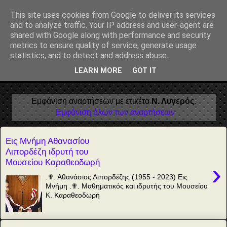
Αέναη επΑνάσταση
This site uses cookies from Google to deliver its services
and to analyze traffic. Your IP address and user-agent are
• Επιστήμη • Ψυχολογία • Λογοτεχνία • Τέχνες • Θεολογία •
shared with Google along with performance and security
Φιλοσοφία • Στοχασμοί... για τη μνήμη, τον άνθρωπο και το
metrics to ensure quality of service, generate usage
Φως
statistics, and to detect and address abuse.
LEARN MORE
GOT IT
▼
Εμφάνιση αναρτήσεων με ετικέτα
Ν. Λυγερός
.
Εμφάνιση όλων των αναρτήσεων
Εις Μνήμη Αθανασίου
Λιπορδέζη ιδρυτή του
Μουσείου Καραθεοδωρή
›
.✟. Αθανάσιος Λιπορδέζης (1955 - 2023) Εις
Μνήμη .✟. Μαθηματικός και ιδρυτής του Μουσείου
Κ. Καραθεοδωρή