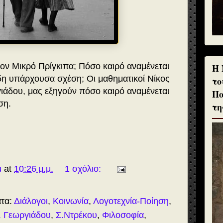
τον Μικρό Πρίγκιπα; Πόσο καιρό αναμένεται
H 
ήδη υπάρχουσα σχέση; Οι μαθηματικοί Νίκος
το
γιάδου, μας εξηγούν πόσο καιρό αναμένεται
Πο
ση.
τη
u
at
10:26 μ.μ.
1 σχόλιο:
ατα:
Διάλογοι
,
Κοινωνία
,
Λογοτεχνία-Ποίηση
,
φ. Γεωργιάδου
,
Σ.Ντρέκου
,
Φιλοσοφία
,