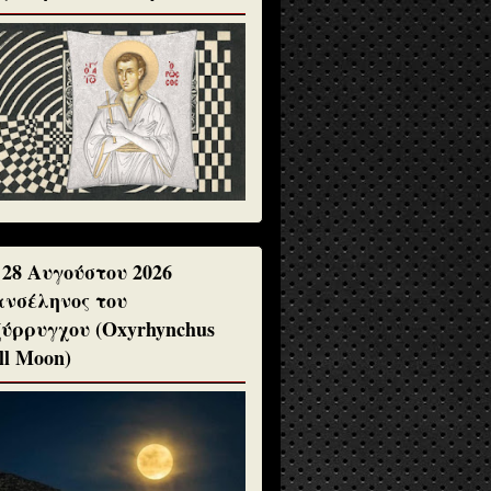
 28 Αυγούστου 2026
νσέληνος του
ύρρυγχου (Oxyrhynchus
ll Moon)