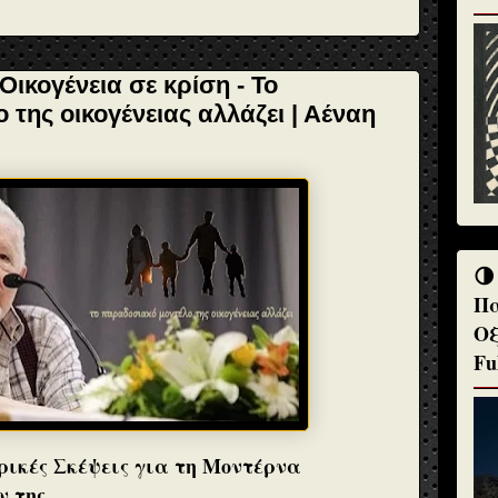
ικογένεια σε κρίση - Το
της οικογένειας αλλάζει | Αέναη
🌗
Πα
Οξ
Fu
ικές Σκέψεις για τη Μοντέρνα
ν της