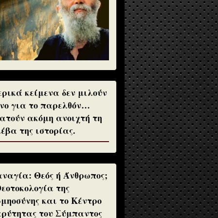
ρικά κείμενα δεν μιλούν
νο για το παρελθόν…
ατούν ακόμη ανοιχτή τη
έβα της ιστορίας.
ναγία: Θεός ή Άνθρωπος;
Θεοτοκολογία της
μηοσύνης και το Κέντρο
ρύτητας του Σύμπαντος