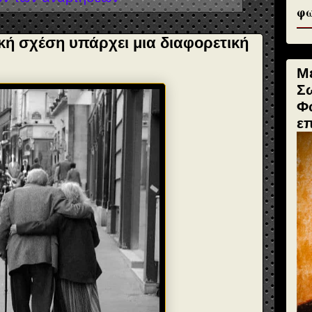
φω
κή σχέση υπάρχει μια διαφορετική
Μ
Σ
Φ
ε