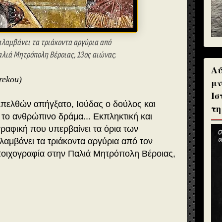
αλαμβάνει τα τριάκοντα αργύρια από
αλιά Μητρόπολη Βέροιας, 13ος αιώνας
.
Αύ
rekou)
μν
Ισ
Απελθών απήγξατο, Ιούδας ο δούλος και
τη
ι το ανθρώπινο δράμα... Εκπληκτική και
ραφική που υπερβαίνει τα όρια των
αμβάνει τα τριάκοντα αργύρια από τον
 τοιχογραφία στην Παλιά Μητρόπολη Βέροιας,