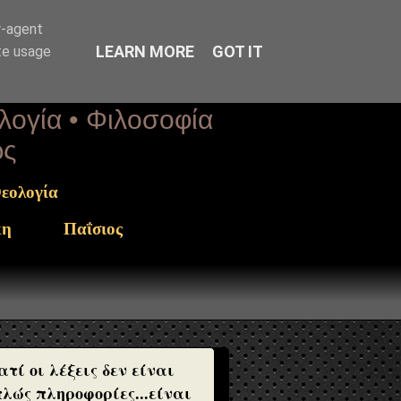
r-agent
LEARN MORE
GOT IT
te usage
ολογία • Φιλοσοφία
ως
εολογία
κη
Παΐσιος
ατί οι λέξεις δεν είναι
λώς πληροφορίες...είναι