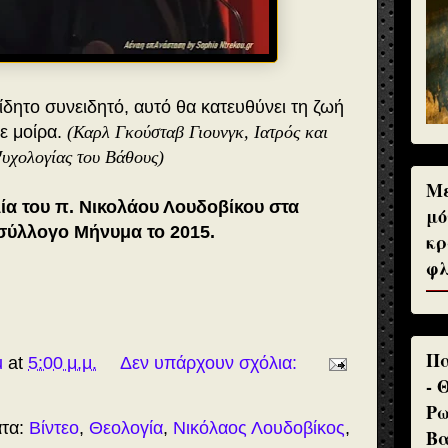
ίδητο συνειδητό, αυτό θα κατευθύνει τη ζωή
τε μοίρα.
(Καρλ Γκούσταβ Γιουνγκ, Ιατρός και
Ψυχολογίας του Βάθους)
Με
α του π. Νικολάου Λουδοβίκου στα
μό
 σύλλογο Μήνυμα το 2015.
κρ
φλ
Πα
u
at
5:00 μ.μ.
Δεν υπάρχουν σχόλια:
- 
Ρω
ατα:
Βίντεο
,
Θεολογία
,
Νικόλαος Λουδοβίκος
,
Βα