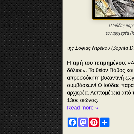
Ο Ιούδας παρ
τον αρχιερέα Π
της Σοφίας Ντρέκου (Sophia D
Η τιμή του τετιμημένου
: «
δόλιος». Το θείον Πάθος κα
απροσδόκητη βυζαντινή ζωγ
συμβάσεων! Ο Ιούδας παραλ
αρχιερέα. Λεπτομέρεια από
13ος αιώνας.
Read more »
F
M
P
S
a
a
i
h
c
s
n
a