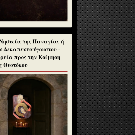
Νηστεία της Παναγίας ή
υ Δεκαπενταύγουστου -
ρεία προς την Κοίμηση
ς Θεοτόκου