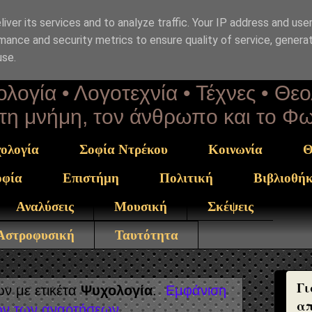
iver its services and to analyze traffic. Your IP address and use
επΑνάσταση
mance and security metrics to ensure quality of service, genera
use.
λογία • Λογοτεχνία • Τέχνες • Θε
α τη μνήμη, τον άνθρωπο και το Φ
ολογία
Σοφία Ντρέκου
Κοινωνία
Θ
οφία
Επιστήμη
Πολιτική
Βιβλιοθή
Αναλύσεις
Μουσική
Σκέψεις
 Αστροφυσική
Ταυτότητα
Γι
ν με ετικέτα
Ψυχολογία
.
Εμφάνιση
απ
ν των αναρτήσεων