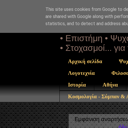
This site uses cookies from Google to del
Αέναη 
are shared with Google along with perfor
statistics, and to detect and address ab
• Επιστήμη • Ψυχο
• Στοχασμοί... γι
Αρχική σελίδα
Ψυχ
Λογοτεχνία
Φιλοσ
Ιστορία
Αθήνα
Κοσμολογία - Σύμπαν &
Εμφάνιση αναρτήσεω
όλω