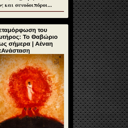
ς και συνοδοιπόροι...
εταμόρφωση του
ωτήρος: Το Θαβώριο
ως σήμερα | Αέναη
πΑνάσταση