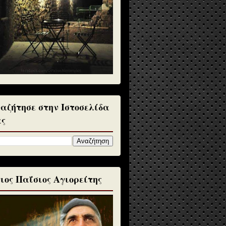
αζήτησε στην Ιστοσελίδα
ς
ιος Παΐσιος Αγιορείτης