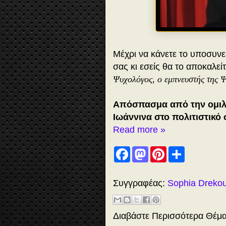
Μέχρι να κάνετε το υποσυνε
σας κι εσείς θα το αποκαλεί
Ψυχολόγος, ο εμπνευστής της 
Απόσπασμα από την ομιλί
Ιωάννινα στο πολιτιστικό
Read more »
F
M
P
S
a
a
i
h
c
s
n
a
e
t
t
r
b
o
e
e
Συγγραφέας:
Sophia Dreko
o
d
r
o
o
e
k
n
s
t
Διαβάστε Περισσότερα Θέμ