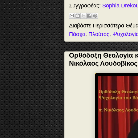
e
t
t
r
b
o
e
e
Συγγραφέας:
Sophia Dreko
o
d
r
o
o
e
k
n
s
t
Διαβάστε Περισσότερα Θέμ
Πάσχα
,
Πλούτος
,
Ψυχολογί
Ορθόδοξη Θεολογία κ
Νικόλαος Λουδοβίκος