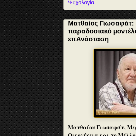
Ψυχολογία
Ματθαίος Γιωσαφάτ: Ο
παραδοσιακό μοντέλο 
επΑνάσταση
Ματθαίου Γιωσαφάτ, Μερ
Οικογένεια και το Μέλλο