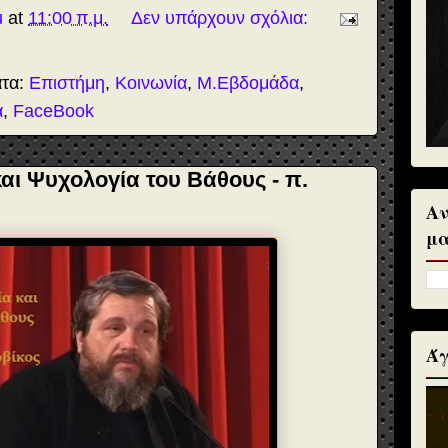
u
at
11:00 π.μ.
Δεν υπάρχουν σχόλια:
ατα:
Επιστήμη
,
Κοινωνία
,
Μ.Εβδομάδα
,
α
,
FaceBook
αι Ψυχολογία του Βάθους - π.
Αν
μα
Άγ