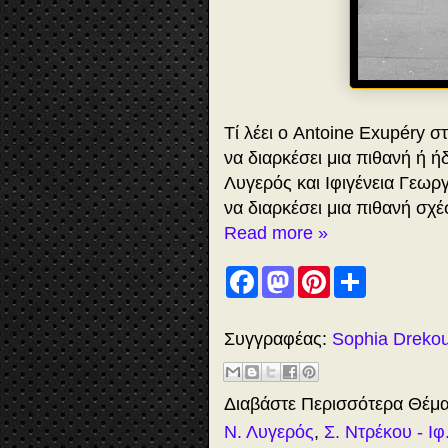
Τί λέει ο Antoine Exupéry σ
να διαρκέσει μια πιθανή ή 
Λυγερός και Ιφιγένεια Γεωρ
να διαρκέσει μια πιθανή σχέ
Read more »
F
M
P
S
a
a
i
h
c
s
n
a
e
t
t
r
b
o
e
e
Συγγραφέας:
Sophia Dreko
o
d
r
o
o
e
k
n
s
t
Διαβάστε Περισσότερα Θέμ
Ν. Λυγερός
,
Σ. Ντρέκου - Ι