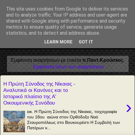
Αέναη επΑνάσταση
This site uses cookies from Google to deliver its services
and to analyze traffic. Your IP address and user-agent are
• Επιστήμη • Ψυχολογία • Λογοτεχνία • Τέχνες • Θεολογία •
shared with Google along with performance and security
Φιλοσοφία • Στοχασμοί... για τη μνήμη, τον άνθρωπο και το
metrics to ensure quality of service, generate usage
Φως
statistics, and to detect and address abuse.
LEARN MORE
GOT IT
▼
Εμφάνιση αναρτήσεων με ετικέτα
π.Παντ.Κρούσκος
.
Εμφάνιση όλων των αναρτήσεων
Η Πρώτη Σύνοδος της Νίκαιας -
Αναλυτικά οι Κανόνες και το
Ιστορικό πλαίσιο της Α'
›
Οικουμενικής Συνόδου
εικ. Η Πρώτη Σύνοδος της Νίκαιας, τοιχογραφία
του 18ου αιώνα στον Ορθόδοξο Ναό
Σταυροπόλεως στο Βουκουρέστι Η Συμβολή των
Πατέρων κ...