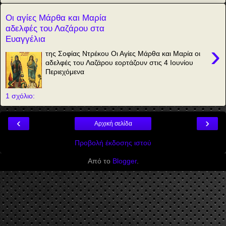
Οι αγίες Μάρθα και Μαρία
αδελφές του Λαζάρου στα
Ευαγγέλια
›
της Σοφίας Ντρέκου Οι Αγίες Μάρθα και Μαρία οι
αδελφές του Λαζάρου εορτάζουν στις 4 Ιουνίου
Περιεχόμενα
1 σχόλιο:
‹
›
Αρχική σελίδα
Προβολή έκδοσης ιστού
Από το
Blogger
.