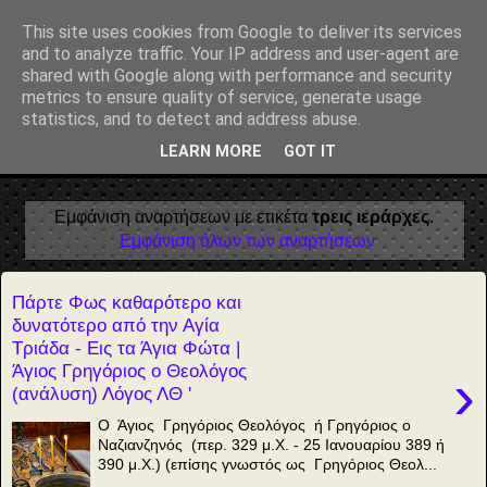
Αέναη επΑνάσταση
This site uses cookies from Google to deliver its services
and to analyze traffic. Your IP address and user-agent are
• Επιστήμη • Ψυχολογία • Λογοτεχνία • Τέχνες • Θεολογία •
shared with Google along with performance and security
Φιλοσοφία • Στοχασμοί... για τη μνήμη, τον άνθρωπο και το
metrics to ensure quality of service, generate usage
Φως
statistics, and to detect and address abuse.
LEARN MORE
GOT IT
▼
Εμφάνιση αναρτήσεων με ετικέτα
τρεις ιεράρχες
.
Εμφάνιση όλων των αναρτήσεων
Πάρτε Φως καθαρότερο και
δυνατότερο από την Αγία
Τριάδα - Εις τα Άγια Φώτα |
Άγιος Γρηγόριος ο Θεολόγος
›
(ανάλυση) Λόγος ΛΘ '
Ο Άγιος Γρηγόριος Θεολόγος ή Γρηγόριος ο
Ναζιανζηνός (περ. 329 μ.Χ. - 25 Ιανουαρίου 389 ή
390 μ.Χ.) (επίσης γνωστός ως Γρηγόριος Θεολ...