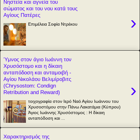
Νηστεία και αγνεία του
σώματος και του νου κατά τους
Αγίους Πατέρες
›
Επιμέλεια Σοφία Ντρέκου
Ύμνος στον άγιο Ιωάννη τον
Χρυσόστομο και η δίκαιη
ανταπόδοση και ανταμοιβή -
Αγίου Νικολάου Βελιμίροβιτς
›
(Chrysostom: Condign
Retribution and Reward)
τοιχογραφία στον Ιερό Ναό Αγίου Ιωάννου του
Χρυσοστόμου στην Πάνω Λακατάμια (Κύπρου)
Άγιος Ιωάννης Χρυσόστομος : Η δίκαιη
ανταπόδοση και ...
Χαρακτηρισμός της