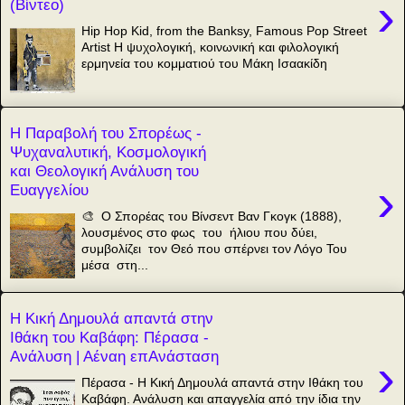
›
(Βίντεο)
Hip Hop Kid, from the Banksy, Famous Pop Street
Artist Η ψυχολογική, κοινωνική και φιλολογική
ερμηνεία του κομματιού του Μάκη Ισαακίδη
Η Παραβολή του Σπορέως -
Ψυχαναλυτική, Κοσμολογική
και Θεολογική Ανάλυση του
›
Ευαγγελίου
🎨 Ο Σπορέας του Βίνσεντ Βαν Γκογκ (1888),
λουσμένος στο φως του ήλιου που δύει,
συμβολίζει τον Θεό που σπέρνει τον Λόγο Του
μέσα στη...
Η Κική Δημουλά απαντά στην
Ιθάκη του Καβάφη: Πέρασα -
Ανάλυση | Αέναη επΑνάσταση
›
Πέρασα - Η Κική Δημουλά απαντά στην Ιθάκη του
Καβάφη. Ανάλυση και απαγγελία από την ίδια την