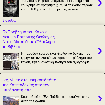
›
της Σοφίας Ντρέκου Διαβάζουμε το ποίημα και
νομίζουμε ότι γράφτηκε χθες, κι ας έχουν περάσει
κοντά 100 χρόνια. Ήταν μια νύχτα που...
2 σχόλια:
Το Πρόβλημα του Κακού:
Δοκίμιο Πατερικής Θεολογίας -
Νίκος Ματσούκας (Ολόκληρο
›
το Βιβλίο)
Η παρούσα έρευνα είναι θεολογικό δοκίμιο που
ερμηνεύει αναλυτικά, ως προς το πρόβλημα του
κακού, την ουσιαστική πλευρά του αγιογραφικ...
Ταξιδέψτε στο θαυμαστό τόπο
της Καππαδοκίας από τον
υπολογιστή σας
›
Καππαδοκία... Ένα Ταξίδι που περιμένω στην
άκρη της φωτιάς.