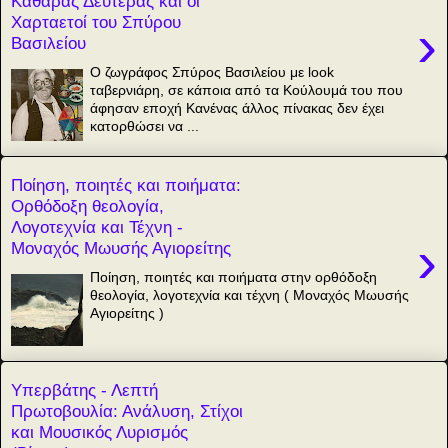
Καθαράς Δευτέρας και οι
Χαρταετοί του Σπύρου
›
Βασιλείου
Ο ζωγράφος Σπύρος Βασιλείου με look
ταβερνιάρη, σε κάποια από τα Κούλουμά του που
άφησαν εποχή Κανένας άλλος πίνακας δεν έχει
κατορθώσει να ...
Ποίηση, ποιητές και ποιήματα:
Ορθόδοξη θεολογία,
Λογοτεχνία και Τέχνη -
›
Μοναχός Μωυσής Αγιορείτης
Ποίηση, ποιητές και ποιήματα στην ορθόδοξη
θεολογία, λογοτεχνία και τέχνη ( Μοναχός Μωυσής
Αγιορείτης )
Υπερβάτης - Λεπτή
Πρωτοβουλία: Ανάλυση, Στίχοι
και Μουσικός Λυρισμός