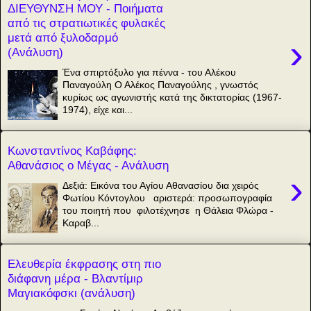
ΔΙΕΥΘΥΝΣΗ ΜΟΥ - Ποιήματα
από τις στρατιωτικές φυλακές
μετά από ξυλοδαρμό
›
(Ανάλυση)
Ένα σπιρτόξυλο για πέννα - του Αλέκου
Παναγούλη Ο Αλέκος Παναγούλης , γνωστός
κυρίως ως αγωνιστής κατά της δικτατορίας (1967-
1974), είχε και...
Κωνσταντίνος Καβάφης:
Αθανάσιος ο Μέγας - Ανάλυση
›
Δεξιά: Εικόνα του Αγίου Αθανασίου δια χειρός
Φωτίου Κόντογλου αριστερά: προσωπογραφία
του ποιητή που φιλοτέχνησε η Θάλεια Φλώρα -
Καραβ...
Ελευθερία έκφρασης στη πιο
διάφανη μέρα - Βλαντίμιρ
Μαγιακόφσκι (ανάλυση)