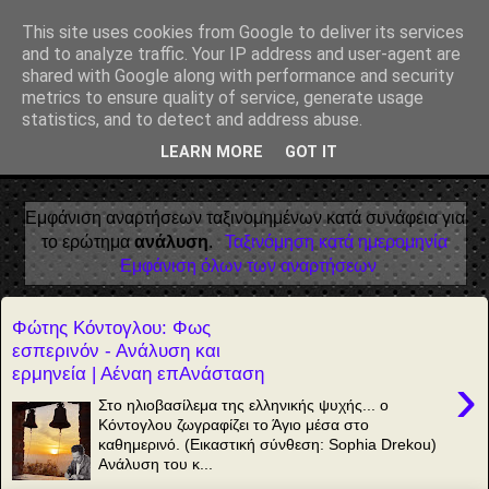
Αέναη επΑνάσταση
This site uses cookies from Google to deliver its services
and to analyze traffic. Your IP address and user-agent are
• Επιστήμη • Ψυχολογία • Λογοτεχνία • Τέχνες • Θεολογία •
shared with Google along with performance and security
Φιλοσοφία • Στοχασμοί... για τη μνήμη, τον άνθρωπο και το
metrics to ensure quality of service, generate usage
Φως
statistics, and to detect and address abuse.
LEARN MORE
GOT IT
▼
Εμφάνιση αναρτήσεων ταξινομημένων κατά συνάφεια για
το ερώτημα
ανάλυση
.
Ταξινόμηση κατά ημερομηνία
Εμφάνιση όλων των αναρτήσεων
Φώτης Κόντογλου: Φως
εσπερινόν - Ανάλυση και
ερμηνεία | Αέναη επΑνάσταση
›
Στο ηλιοβασίλεμα της ελληνικής ψυχής... ο
Κόντογλου ζωγραφίζει το Άγιο μέσα στο
καθημερινό. (Εικαστική σύνθεση: Sophia Drekou)
Ανάλυση του κ...