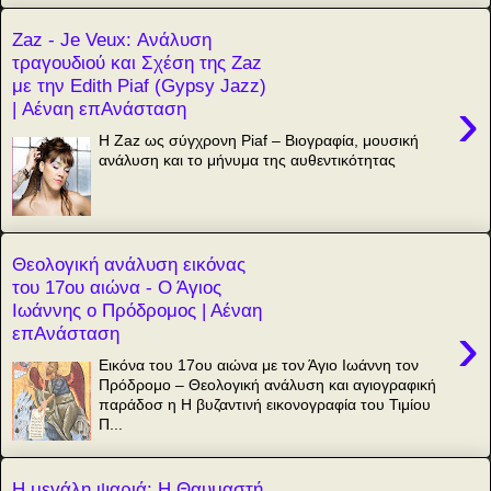
Zaz - Je Veux: Ανάλυση
τραγουδιού και Σχέση της Zaz
με την Edith Piaf (Gypsy Jazz)
›
| Αέναη επΑνάσταση
Η Zaz ως σύγχρονη Piaf – Βιογραφία, μουσική
ανάλυση και το μήνυμα της αυθεντικότητας
Θεολογική ανάλυση εικόνας
του 17ου αιώνα - Ο Άγιος
Ιωάννης ο Πρόδρομος | Αέναη
›
επΑνάσταση
Εικόνα του 17ου αιώνα με τον Άγιο Ιωάννη τον
Πρόδρομο – Θεολογική ανάλυση και αγιογραφική
παράδοσ η Η βυζαντινή εικονογραφία του Τιμίου
Π...
Η μεγάλη ψαριά: Η Θαυμαστή