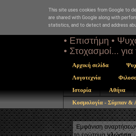
This site uses cookies from Google to del
Αέναη 
are shared with Google along with perfor
statistics, and to detect and address ab
• Επιστήμη • Ψυχο
• Στοχασμοί... γι
Αρχική σελίδα
Ψυχ
Λογοτεχνία
Φιλοσ
Ιστορία
Αθήνα
Κοσμολογία - Σύμπαν &
Εμφάνιση αναρτήσεων
το ερώτημα
γλώσσα
.