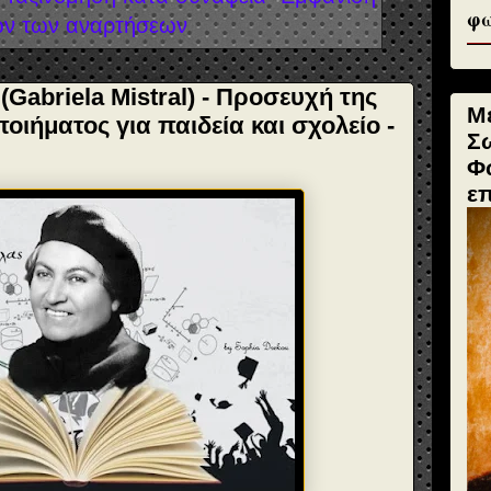
φω
ν των αναρτήσεων
Gabriela Mistral) - Προσευχή της
Μ
ιήματος για παιδεία και σχολείο -
Σ
Φ
ε