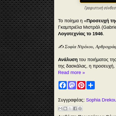
Γραφιστική σύνθεση
Το ποίημα η «
Προσευχή τη
Γκαμπριέλα Μιστράλ (Gabrie
Λογοτεχνίας το 1946
.
✍️ Σοφία Ντρέκου, Αρθρογρά
Ανάλυση
του ποιήματος της
της δασκάλας, η προσευχή, 
Read more »
F
M
P
S
a
a
i
h
c
s
n
a
e
t
t
r
b
o
e
e
Συγγραφέας:
Sophia Dreko
o
d
r
o
o
e
k
n
s