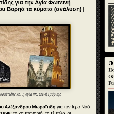
ίδης για την Αγία Φωτεινή
του Βορηά τα κύματα (ανάλυση) |
🌗
Πα
Οξ
Fu
ωραϊτίδης και η Αγία Φωτεινή Σμύρνης
ου Αλέξανδρου Μωραϊτίδη
για τον Ιερό Ναό
1898
: το καμπαναριό, το τέμπλο, οι