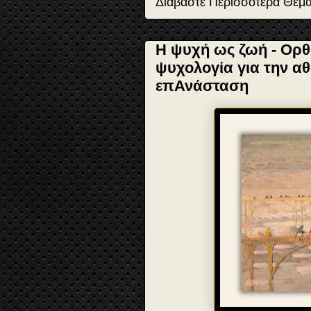
t
Διαβάστε Περισσότερα Θέμ
Η ψυχή ως ζωή - Ορθ
ψυχολογία για την α
επΑνάσταση