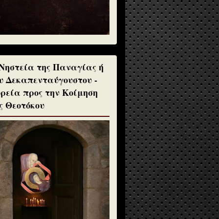
Νηστεία της Παναγίας ή
υ Δεκαπενταύγουστου -
ρεία προς την Κοίμηση
ς Θεοτόκου