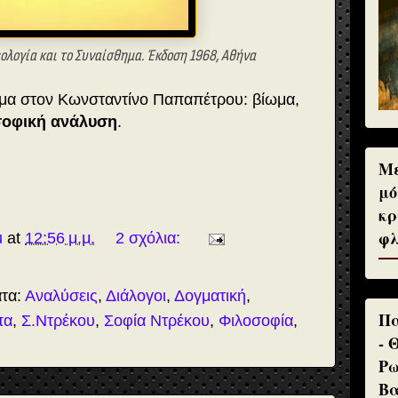
ολογία και το Συναίσθημα. Έκδοση 1968, Αθήνα
ημα στον Κωνσταντίνο Παπαπέτρου: βίωμα,
σοφική ανάλυση
.
Με
μό
κρ
φλ
u
at
12:56 μ.μ.
2 σχόλια:
ατα:
Αναλύσεις
,
Διάλογοι
,
Δογματική
,
Πα
πα
,
Σ.Ντρέκου
,
Σοφία Ντρέκου
,
Φιλοσοφία
,
- 
Ρω
Βα