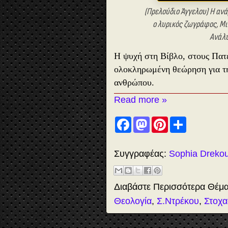
(Πρελούδιο Άγγελου) Η α
ο λυρικός ζωγράφος, Μι
Ανάλυ
Η ψυχή στη Βίβλο, στους Πατέ
ολοκληρωμένη θεώρηση για τη
ανθρώπου.
Read more »
F
M
P
S
a
a
i
h
c
s
n
a
e
t
t
r
b
o
e
e
Συγγραφέας:
Sophia Dreko
o
d
r
o
o
e
k
n
s
t
Διαβάστε Περισσότερα Θέμ
Θεολογία
,
Σ.Ντρέκου
,
Στοχα