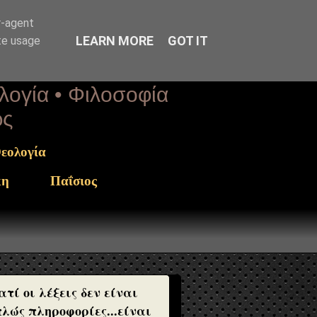
r-agent
LEARN MORE
GOT IT
te usage
ολογία • Φιλοσοφία
ως
εολογία
κη
Παΐσιος
ατί οι λέξεις δεν είναι
λώς πληροφορίες...είναι