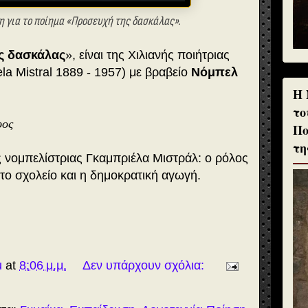
 για το ποίημα «Προσευχή της δασκάλας».
ς δασκάλας
», είναι της Χιλιανής ποιήτριας
la Mistral 1889 - 1957) με βραβείο
Νόμπελ
H 
το
φος
Πο
τη
 νομπελίστριας Γκαμπριέλα Μιστράλ: ο ρόλος
το σχολείο και η δημοκρατική αγωγή.
u
at
8:06 μ.μ.
Δεν υπάρχουν σχόλια: