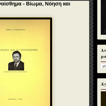
ναίσθημα - Βίωμα, Νόηση και
Αν
μα
Άγ