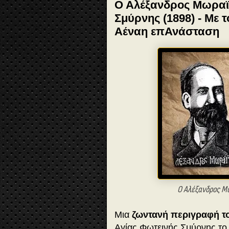
Ο Αλέξανδρος Μωραϊτ
Σμύρνης (1898) - Με 
Αέναη επΑνάσταση
Ο Αλέξανδρος Μ
Μια
ζωντανή περιγραφή τ
Αγίας Φωτεινής Σμύρνης το