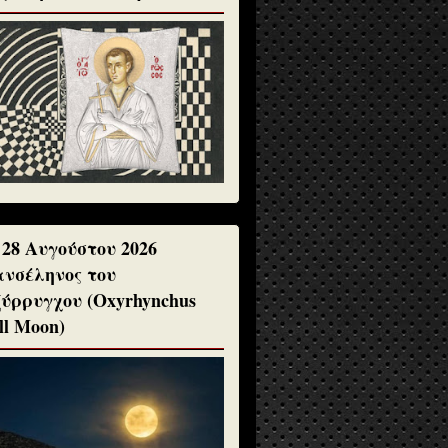
 28 Αυγούστου 2026
νσέληνος του
ύρρυγχου (Oxyrhynchus
ll Moon)