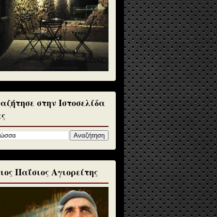
αζήτησε στην Ιστοσελίδα
ς
ιος Παΐσιος Αγιορείτης