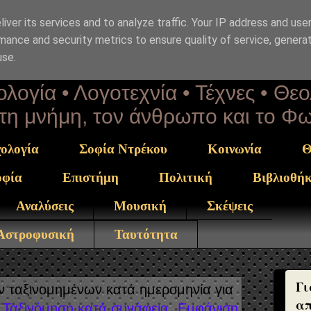
iver its services and to analyze traffic. Your IP address and use
επΑνάσταση
mance and security metrics to ensure quality of service, genera
use.
λογία • Λογοτεχνία • Τέχνες • Θε
α τη μνήμη, τον άνθρωπο και το Φ
ολογία
Σοφία Ντρέκου
Κοινωνία
Θ
οφία
Επιστήμη
Πολιτική
Βιβλιοθή
Αναλύσεις
Μουσική
Σκέψεις
 Αστροφυσική
Ταυτότητα
Γι
 ταξινομημένων κατά ημερομηνία για
απ
Ταξινόμηση κατά συνάφεια
Εμφάνιση