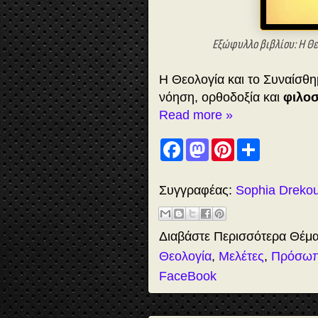
Εξώφυλλο βιβλίου: Η Θε
Η Θεολογία και το Συναίσθ
νόηση, ορθοδοξία και
φιλο
Read more »
F
M
P
S
a
a
i
h
c
s
n
a
e
t
t
r
b
o
e
e
Συγγραφέας:
Sophia Dreko
o
d
r
o
o
e
k
n
s
t
Διαβάστε Περισσότερα Θέμ
Θεολογία
,
Μελέτες
,
Πρόσω
FaceBook