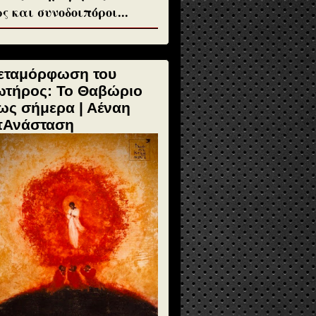
ς και συνοδοιπόροι...
εταμόρφωση του
ωτήρος: Το Θαβώριο
ως σήμερα | Αέναη
πΑνάσταση