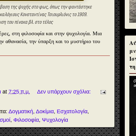
νάβαση της ψυχής στο φως, όπως την φαντάστηκε
καλόγιους Κονσταντίνας Τσιουρλιόνις το 1909.
ση του πίνακα βλ. στο τέλος
ρες, στη φιλοσοφία και στην ψυχολογία. Μια
ν αθανασία, την ύπαρξη και το μυστήριο του
Αύ
μν
Ισ
τη
u
at
7:25 π.μ.
Δεν υπάρχουν σχόλια:
ατα:
Δογματική
,
Δοκίμια
,
Εσχατολογία
,
σμοί
,
Φιλοσοφία
,
Ψυχολογία