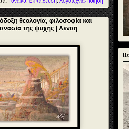
ατα:
Γυναίκα
,
Εκπαίδευση
,
Λογοτεχνία-Ποίηση
όδοξη θεολογία, φιλοσοφία και
θανασία της ψυχής | Αέναη
Πα