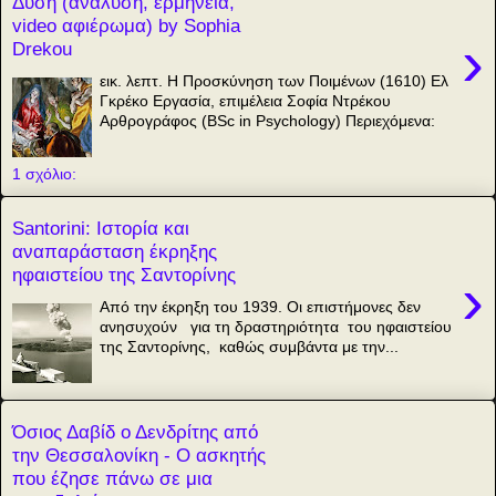
Δύση (ανάλυση, ερμηνεία,
video αφιέρωμα) by Sophia
›
Drekou
εικ. λεπτ. Η Προσκύνηση των Ποιμένων (1610) Ελ
Γκρέκο Εργασία, επιμέλεια Σοφία Ντρέκου
Αρθρογράφος (BSc in Psychology) Περιεχόμενα:
1 σχόλιο:
Santorini: Ιστορία και
αναπαράσταση έκρηξης
ηφαιστείου της Σαντορίνης
›
Από την έκρηξη του 1939. Οι επιστήμονες δεν
ανησυχούν για τη δραστηριότητα του ηφαιστείου
της Σαντορίνης, καθώς συμβάντα με την...
Όσιος Δαβίδ ο Δενδρίτης από
την Θεσσαλονίκη - Ο ασκητής
που έζησε πάνω σε μια