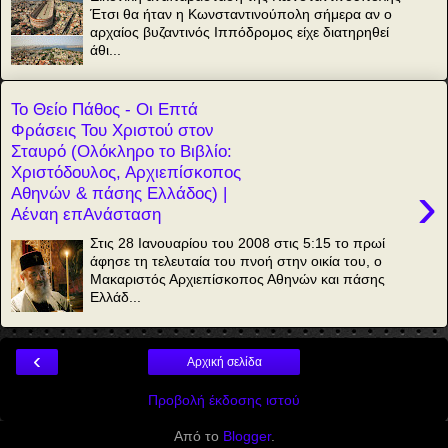
Έτσι θα ήταν η Κωνσταντινούπολη σήμερα αν ο
αρχαίος βυζαντινός Ιππόδρομος είχε διατηρηθεί
άθι...
Το Θείο Πάθος - Οι Επτά
Φράσεις Του Χριστού στον
Σταυρό (Ολόκληρο το Βιβλίο:
Χριστόδουλος, Αρχιεπίσκοπος
›
Αθηνών & πάσης Ελλάδος) |
Αέναη επΑνάσταση
Στις 28 Ιανουαρίου του 2008 στις 5:15 το πρωί
άφησε τη τελευταία του πνοή στην οικία του, ο
Μακαριστός Αρχιεπίσκοπος Αθηνών και πάσης
Ελλάδ...
‹
Αρχική σελίδα
Προβολή έκδοσης ιστού
Από το
Blogger
.