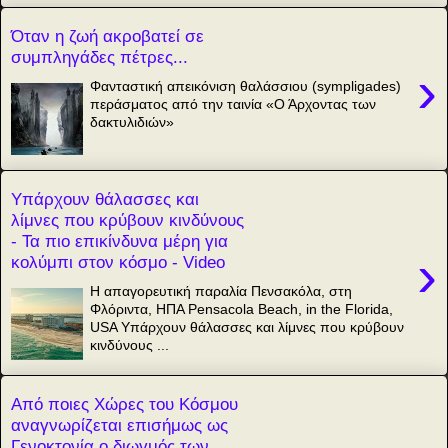
Όταν η ζωή ακροβατεί σε
συμπληγάδες πέτρες...
›
Φανταστική απεικόνιση θαλάσσιου (sympligades)
περάσματος από την ταινία «Ο Άρχοντας των
δακτυλιδιών»
Υπάρχουν θάλασσες και
λίμνες που κρύβουν κινδύνους
- Τα πιο επικίνδυνα μέρη για
›
κολύμπι στον κόσμο - Video
Η απαγορευτική παραλία Πενσακόλα, στη
Φλόριντα, ΗΠΑ Pensacola Beach, in the Florida,
USA Υπάρχουν θάλασσες και λίμνες που κρύβουν
κινδύνους ...
Από ποιες Χώρες του Κόσμου
αναγνωρίζεται επισήμως ως
Γενοκτονία ο διωγμός των