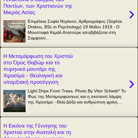
Ποντίων, των Χριστιανών της
›
Μικράς Ασίας
Επιμέλεια Σοφία Ντρέκου, Αρθρογράφος (Sophia
Drekou, BSc in Psychology) 19 Μαΐου 1919 - Ο
Μουσταφά Κεμάλ Ατατούρκ αποβιβάζεται στη
Σαμψούν...
Η Μεταμόρφωση του Χριστού
στο Όρος Θαβώρ και το
πυρηνικό μανιτάρι της
Χιροσίμα - Θεολογική και
›
υπαρξιακή προσέγγιση
Light Drips From Trees. Photo By Vitor Schietti* Το
Φως της Μεταμορφώσεως και η σκοτεινή λάμψη
της Χιροσίμα - Θεία Δόξα και ανθρώπινη φρίκη....
Η Εικόνα της Γέννησης του
Χριστού στην Ανατολή και τη