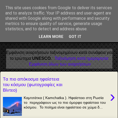
Αέναη επΑνάσταση
This site uses cookies from Google to deliver its services
and to analyze traffic. Your IP address and user-agent are
• Επιστήμη • Ψυχολογία • Λογοτεχνία • Τέχνες • Θεολογία •
shared with Google along with performance and security
Φιλοσοφία • Στοχασμοί... για τη μνήμη, τον άνθρωπο και το
metrics to ensure quality of service, generate usage
Φως
statistics, and to detect and address abuse.
LEARN MORE
GOT IT
▼
Εμφάνιση αναρτήσεων ταξινομημένων κατά συνάφεια για
το ερώτημα
UNESCO
.
Ταξινόμηση κατά ημερομηνία
Εμφάνιση όλων των αναρτήσεων
Tα πιο απόκοσμα ηφαίστεια
του κόσμου (φωτογραφίες και
Βίντεο)
›
Καμτσάτκα ( Kamchatka ). Ηφαίστειο στη Ρωσία
το περιγράφουν ως το πιο όμορφο ηφαίστειο του
κόσμου. Το ποίημα είναι ηφαίστειο σε χώμα δ...