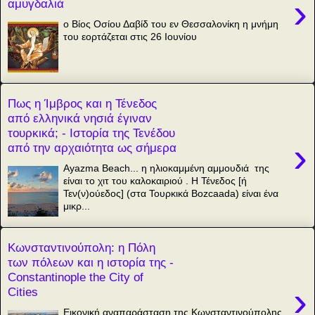
›
αμυγδαλιά
ο Βίος Οσίου Δαβίδ του εν Θεσσαλονίκη η μνήμη
του εορτάζεται στις 26 Ιουνίου
Πως η Ίμβρος και η Τένεδος
από ελληνικά νησιά έγιναν
τουρκικά; - Ιστορία της Τενέδου
›
από την αρχαιότητα ως σήμερα
Ayazma Beach... η ηλιοκαμμένη αμμουδιά της
είναι το χιτ του καλοκαιριού . Η Τένεδος [ή
Τεν(ν)ούεδος] (στα Τουρκικά Bozcaada) είναι ένα
μικρ...
Κωνσταντινούπολη: η Πόλη
των πόλεων και η ιστορία της -
Constantinople the City of
›
Cities
Εικονική αναπαράσταση της Κωνσταντινούπολης