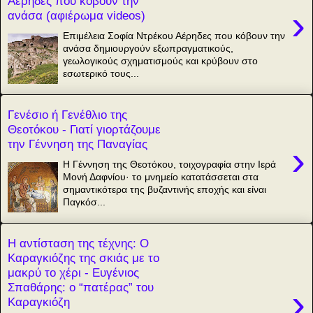
Αέρηδες που κόβουν την
›
ανάσα (αφιέρωμα videos)
Επιμέλεια Σοφία Ντρέκου Αέρηδες που κόβουν την
ανάσα δημιουργούν εξωπραγματικούς,
γεωλογικούς σχηματισμούς και κρύβουν στο
εσωτερικό τους...
Γενέσιο ή Γενέθλιο της
Θεοτόκου - Γιατί γιορτάζουμε
την Γέννηση της Παναγίας
›
Η Γέννηση της Θεοτόκου, τοιχογραφία στην Ιερά
Μονή Δαφνίου· το μνημείο κατατάσσεται στα
σημαντικότερα της βυζαντινής εποχής και είναι
Παγκόσ...
Η αντίσταση της τέχνης: Ο
Καραγκιόζης της σκιάς με το
μακρύ το χέρι - Ευγένιος
Σπαθάρης: ο “πατέρας” του
›
Καραγκιόζη