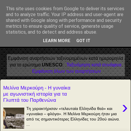
Αέναη επΑνάσταση
This site uses cookies from Google to deliver its services
and to analyze traffic. Your IP address and user-agent are
• Επιστήμη • Ψυχολογία • Λογοτεχνία • Τέχνες • Θεολογία •
shared with Google along with performance and security
Φιλοσοφία • Στοχασμοί... για τη μνήμη, τον άνθρωπο και το
metrics to ensure quality of service, generate usage
Φως
statistics, and to detect and address abuse.
LEARN MORE
GOT IT
▼
Εμφάνιση αναρτήσεων ταξινομημένων κατά ημερομηνία
για το ερώτημα
UNESCO
.
Ταξινόμηση κατά συνάφεια
Εμφάνιση όλων των αναρτήσεων
Μελίνα Μερκούρη - Η γυναίκα
με αγωνιστική ιστορία για τα
Γλυπτά του Παρθενώνα
›
Τη χαρακτήρισαν «τελευταία Ελληνίδα θεά» και
«γυναίκα – φλόγα». Η Μελίνα Μερκούρη ήταν μια
από τις σημαντικότερες Ελληνίδες του 20ού αιώνα.
...