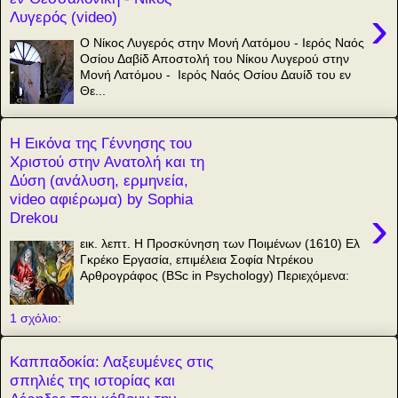
›
Λυγερός (video)
Ο Νίκος Λυγερός στην Μονή Λατόμου - Ιερός Ναός
Οσίου Δαβίδ Αποστολή του Νίκου Λυγερού στην
Μονή Λατόμου - Ιερός Ναός Οσίου Δαυίδ του εν
Θε...
Η Εικόνα της Γέννησης του
Χριστού στην Ανατολή και τη
Δύση (ανάλυση, ερμηνεία,
video αφιέρωμα) by Sophia
›
Drekou
εικ. λεπτ. Η Προσκύνηση των Ποιμένων (1610) Ελ
Γκρέκο Εργασία, επιμέλεια Σοφία Ντρέκου
Αρθρογράφος (BSc in Psychology) Περιεχόμενα:
1 σχόλιο:
Καππαδοκία: Λαξευμένες στις
σπηλιές της ιστορίας και