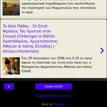
χαρακτηριστικά παραδείγματα που ακολούθησαν
την στρατηγική των Θερμοπυλών που αποτελούν
το αρχέ...
Το Θείο Πάθος - Οι Επτά
Φράσεις Του Χριστού στον
Σταυρό (Ολόκληρο το Βιβλίο:
Χριστόδουλος, Αρχιεπίσκοπος
›
Αθηνών & πάσης Ελλάδος) |
Αέναη επΑνάσταση
Στις 28 Ιανουαρίου του 2008 στις 5:15 το πρωί
άφησε τη τελευταία του πνοή στην οικία του, ο
Μακαριστός Αρχιεπίσκοπος Αθηνών και πάσης
Ελλάδ...
‹
Αρχική σελίδα
Προβολή έκδοσης ιστού
Από το
Blogger
.