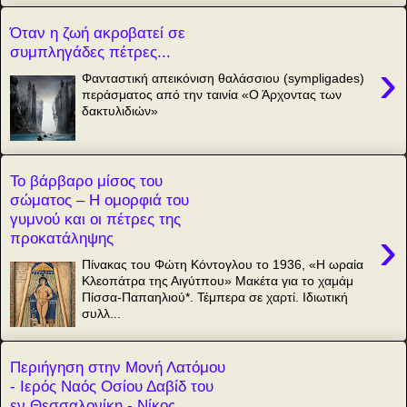
Όταν η ζωή ακροβατεί σε
συμπληγάδες πέτρες...
›
Φανταστική απεικόνιση θαλάσσιου (sympligades)
περάσματος από την ταινία «Ο Άρχοντας των
δακτυλιδιών»
Το βάρβαρο μίσος του
σώματος – Η ομορφιά του
γυμνού και οι πέτρες της
›
προκατάληψης
Πίνακας του Φώτη Κόντογλου το 1936, «Η ωραία
Κλεοπάτρα της Αιγύτπου» Μακέτα για το χαμάμ
Πίσσα-Παπαηλιού*. Τέμπερα σε χαρτί. Ιδιωτική
συλλ...
Περιήγηση στην Μονή Λατόμου
- Ιερός Ναός Οσίου Δαβίδ του
εν Θεσσαλονίκη - Νίκος