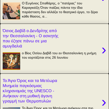
Ο Ευγένιος Σπαθάρης, ο “πατέρας” του
Καραγκιόζη Όταν παίζεις πάντα την ίδια
παράσταση δεν αλλάζει το θεατρικό έργο, το ξέρει
κάθε θίασος, α...
Όσιος Δαβίδ ο Δενδρίτης από
την Θεσσαλονίκη - Ο ασκητής
που έζησε πάνω σε μια
›
αμυγδαλιά
ο Βίος Οσίου Δαβίδ του εν Θεσσαλονίκη η μνήμη
του εορτάζεται στις 26 Ιουνίου
Το Άγιο Όρος και τα Μετέωρα
Μνημεία παγκόσμιας
κληρονομιάς της UNESCO -
Ανήκουν στη μυθική άγονη
›
γραμμή των Θερμοπυλών
Το Άγιο Όρος και τα Μετέωρα ανήκουν στα πιο