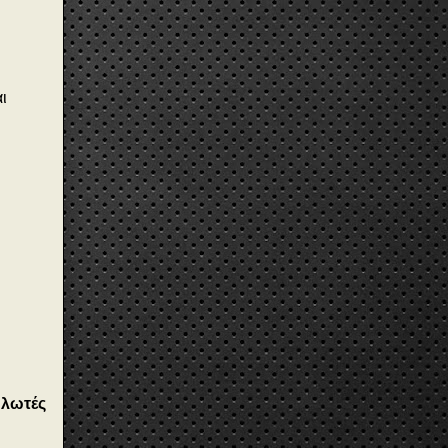
ι
ηλωτές