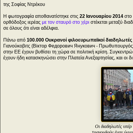
της Σοφίας Ντρέκου
Η φωτογραφία αποθανατίστηκε στις
22 Ιανουαρίου 2014
στο 
ορθόδοξος ιερέας
με τον σταυρό στο χέρι
στέκεται μεταξύ δια
σε όλους ότι είναι αδέλφια.
Πάνω από
100.000 Ουκρανοί
φιλοευρωπαϊκοί διαδηλωτές
Γιανούκοβιτς (Віктор Федорович Янукович - Πρωθυπουργός 
στην ΕΕ έχουν βυθίσει τη χώρα σε πολιτική κρίση. Συγκεντρώ
έχουν ήδη κατασκηνώσει στην Πλατεία Ανεξαρτησίας, και οι δι
Οι διαδηλωτές υπέρ
τραγουδούν έναν ύμνο