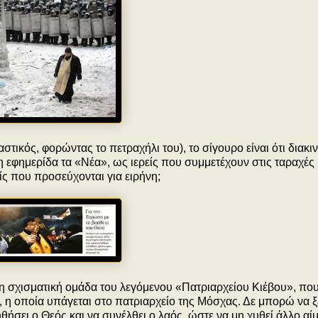
ραστικός, φορώντας το πετραχήλι του), το σίγουρο είναι ότι διακι
εφημερίδα τα «Νέα», ως ιερείς που συμμετέχουν στις ταραχές 
είς που προσεύχονται για ειρήνη;
 τη σχισματική ομάδα του λεγόμενου «Πατριαρχείου Κιέβου», που
 η οποία υπάγεται στο πατριαρχείο της Μόσχας. Δε μπορώ να 
ηθήσει ο Θεός και να συνέλθει ο λαός, ώστε να μη χυθεί άλλο αίμ