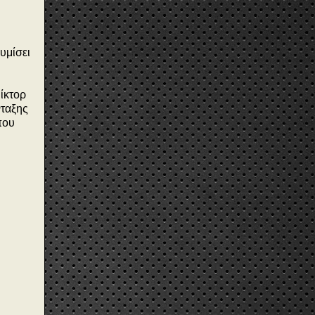
υμίσει
ίκτορ
νταξης
που