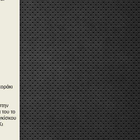
κοράκι
στην
 του το
γκίσκου
Κι