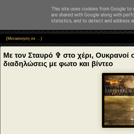
"copyrightHolder": { "@type": "Person", "name": "Sophia Drekou" }, "pot
This site uses cookies from Google to d
Αέναη επΑνάσταση
are shared with Google along with perf
statistics, and to detect and address a
• Επιστήμη • Ψυχολογία • Λογοτεχνία • Τέχνες • Θεολογία • Φι
Με τον Σταυρό ✞ στο χέρι, Ουκρανοί 
διαδηλώσεις με φωτο και βίντεο