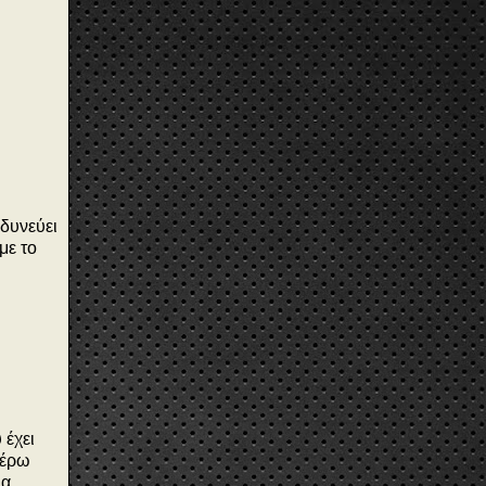
νδυνεύει
με το
 έχει
ξέρω
α.