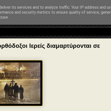
entialAction": { "@type": "ReadAction", "target": "https://www.sophia-nt
eliver its services and to analyze traffic. Your IP address and u
ormance and security metrics to ensure quality of service, gene
buse.
λοσοφία • Στοχασμοί... για τη μνήμη, τον άνθρωπο και το Φως
ορθόδοξοι Ιερείς διαμαρτύρονται σε