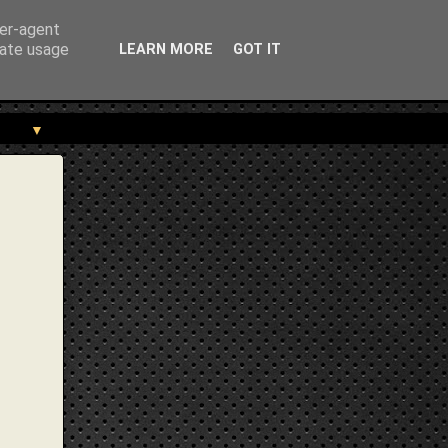
rekou.gr/2014/01/me-ton-stayro-sto-xeri.html" } }
ser-agent
rate usage
LEARN MORE
GOT IT
▼