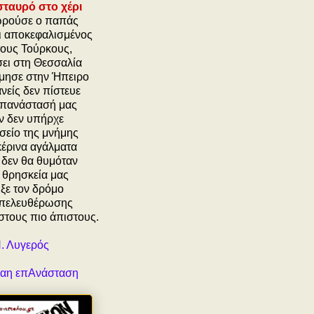
σταυρό στο χέρι
ρούσε ο παπάς
ι αποκεφαλισμένος
τους Τούρκους,
σει στη Θεσσαλία
έμησε στην Ήπειρο
νείς δεν πίστευε
επανάστασή μας
αν δεν υπήρχε
σείο της μνήμης
κέρινα αγάλματα
 δεν θα θυμόταν
η θρησκεία μας
ιξε τον δρόμο
απελευθέρωσης
στους πιο άπιστους.
. Λυγερός
αη επΑνάσταση