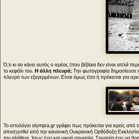
Ό,τι κι αν κάνει αυτός ο ιερέας (που βέβαια δεν είναι απλά πε
το κεφάλι του.
Η άλλη πλευρά;
Την φωτογραφία δημοσίευσε η 
πλευρό των εξεγερμένων. Είναι όμως έτσι ή πρόκειται για ιερ
Το ιστολόγιο olympia.gr γράφει πως πρόκειται για ιερείς από
αποσχισθεί από την κανονική Ουκρανική Ορθόδοξη Εκκλησία,
την αλήθεια. Ίσως έχει και μικρή σημασία. Σημασία έχει να βο