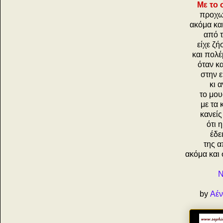
Με το 
προχω
ακόμα κα
από 
είχε ζή
και πολ
όταν κα
στην 
κι 
το μου
με τα 
κανείς
ότι 
έδε
της 
ακόμα και 
Ν
by
Αέν