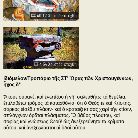
🎞️
40:17 Χριστός ετέχθη
🎞️ 4:54 Χριστός ετέχθη
Ιδιόμελον/Τροπάριο τῆς ΣΤ' Ὥρας τῶν Χριστουγέννων,
ἦχος δ':
Ἄκουε οὐρανέ, καί ἐνωτίζου ἡ γῆ· σαλευθήτω τά θεμέλια,
ἐπιλαβέτω τρόμος τά καταχθόνια· ὅτι ὁ Θεός τε καί Κτίστης,
σαρκός εἰσέδυ πλάσιν· καί ὁ κραταιᾷ κτίσας χειρί τήν κτίσιν,
σπλάγχνον ὁρᾶται πλάσματος. Ὢ βάθος πλούτου, καί
σοφίας καί γνώσεως Θεοῦ! ὡς ἀνεξερεύνητα τά κρίματα
αὐτοῦ, καί ἀνεξιχνίαστοι αἱ ὁδοί αὐτοῦ.