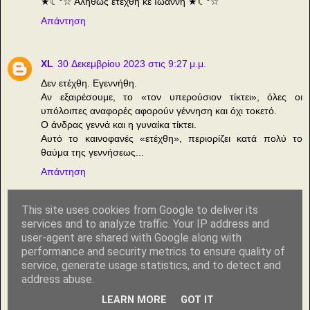
★☾°☆ Αληθώς ετέχθη κε Ιωάννη ★☾°☆
Απάντηση
XL
30 Δεκεμβρίου 2023 στις 9:27 μ.μ.
Δεν ετέχθη. Εγεννήθη.
Αν εξαιρέσουμε, το «τον υπερούσιον τίκτει», όλες οι
υπόλοιπες αναφορές αφορούν γέννηση και όχι τοκετό.
Ο άνδρας γεννά και η γυναίκα τίκτει.
Αυτό το καινοφανές «ετέχθη», περιορίζει κατά πολύ το
θαύμα της γεννήσεως...
Απάντηση