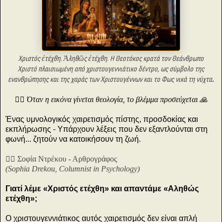
Χριστός ἐτέχθη. Ἀληθῶς ἐτέχθη. Η Θεοτόκος κρατά τον Θεάνθρωπο
Χριστό πλαισιωμένη από χριστουγεννιάτικο δέντρο, ως σύμβολο της
ενανθρώπησης και της χαράς των Χριστουγέννων και το Φως νικά τη νύχτα
.
☝🏼 Όταν η εικόνα γίνεται θεολογία, το βλέμμα προσεύχεται 🙏
Ένας υμνολογικός χαιρετισμός πίστης, προσδοκίας και
εκπλήρωσης - Υπάρχουν λέξεις που δεν εξαντλούνται στη
φωνή... ζητούν να κατοικήσουν τη ζωή.
✍🏻 Σοφία Ντρέκου - Αρθρογράφος
(Sophia Drekou, Columnist in Psychology)
Γιατί λέμε «Χριστός ετέχθη» και απαντάμε «Αληθώς
ετέχθη»;
Ο χριστουγεννιάτικος αυτός χαιρετισμός δεν είναι απλή