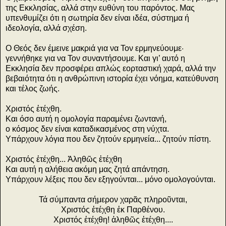
της Εκκλησίας, αλλά στην ευθύνη του παρόντος. Μας
υπενθυμίζει ότι η σωτηρία δεν είναι ιδέα, σύστημα ή
ιδεολογία, αλλά σχέση.
Ο Θεός δεν έμεινε μακριά για να Τον ερμηνεύουμε·
γεννήθηκε για να Τον συναντήσουμε. Και γι’ αυτό η
Εκκλησία δεν προσφέρει απλώς εορταστική χαρά, αλλά την
βεβαιότητα ότι η ανθρώπινη ιστορία έχει νόημα, κατεύθυνση
και τέλος ζωής.
Χριστός ἐτέχθη.
Και όσο αυτή η ομολογία παραμένει ζωντανή,
ο κόσμος δεν είναι καταδικασμένος στη νύχτα.
Υπάρχουν λόγια που δεν ζητούν ερμηνεία... ζητούν πίστη.
Χριστός ἐτέχθη... Ἀληθῶς ἐτέχθη
Και αυτή η αλήθεια ακόμη μας ζητά απάντηση.
Υπάρχουν λέξεις που δεν εξηγούνται... μόνο ομολογούνται.
Τά σύμπαντα σήμερον χαρᾶς πληροῦνται,
Χριστός ἐτέχθη ἐκ Παρθένου.
Χριστός ἐτέχθη! ἀληθῶς ἐτέχθη....