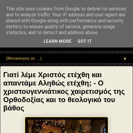
"copyrightHolder": { "@type": "Person", "name": "Sophia Drekou" },
"potentialAction": { "@type": "ReadAction", "target":
This site uses cookies from Google to deliver its services
"https://www.sophia-ntrekou.gr/2016/01/Xrists-etexthi.html" } }
and to analyze traffic. Your IP address and user-agent are
Αέναη επΑνάσταση
shared with Google along with performance and security
metrics to ensure quality of service, generate usage
statistics, and to detect and address abuse.
• Επιστήμη • Ψυχολογία • Λογοτεχνία • Τέχνες • Θεολογία •
Φιλοσοφία • Στοχασμοί... για τη μνήμη, τον άνθρωπο και το
LEARN MORE
GOT IT
Φως
▼
Γιατί λέμε Χριστός ετέχθη και
απαντάμε Αληθώς ετέχθη; - Ο
χριστουγεννιάτικος χαιρετισμός της
Ορθοδοξίας και το θεολογικό του
βάθος