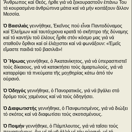
Ἄνθρωπος καί Θεός, ἦρθε γιά νά ξεκουραστοῦν ἐπάνω Του
τά κουρασμένα ἀνθρώπινα μάτια καί νά μήν κοιτάξουν ἄλλον
Μεσσία.
Ὁ Βασιλιάς
γεννήθηκε, Ἐκεῖνος πού εἶναι Παντοδύναμος
καί Ἐλεήμων καί ταυτόχρονα κρατᾶ τό σκῆπτρο τῆς δύναμης
καί τό καντήλι τοῦ ἐλέους ἦρθε στόν κόσμο μας γιά νά
σταθοῦν ὄρθιοι καί οἱ ἐλάχιστοι καί νά φωνάξουν: «Ἐμεῖς
εἴμαστε παιδιά τοῦ βασιλιᾶ»!
Ὁ Ἥρωας
γεννήθηκε, ὁ Ἀκατανίκητος, γιά νά ὑπερασπιστεῖ
τούς δίκαιους, γιά νά κατακτήσει τούς ἁμαρτωλούς, γιά νά
καταρρίψει τά πνεύματα τῆς μοχθηρίας κάτω ἀπό τόν
οὐρανό.
Ὁ Ὁδηγός
γεννήθηκε, ὁ Πανορατικός, γιά νά βγάλει στό
δρόμο τούς χαμένους καί νά τούς ὁδηγήσει.
Ὁ Διαφωτιστής
γεννήθηκε, ὁ Πανφωτισμένος, γιά νά διώξει
τό σκότος καί νά διαφωτίσει τούς σκοτισμένους.
Ὁ Ποιμήν
γεννήθηκε, ὁ Πάμπλουτος, γιά νά ταΐσει τούς
πεινασμένους, ὄχι μέ τή γῆ ἀλλά μέ τόν οὐρανό, μέ τό