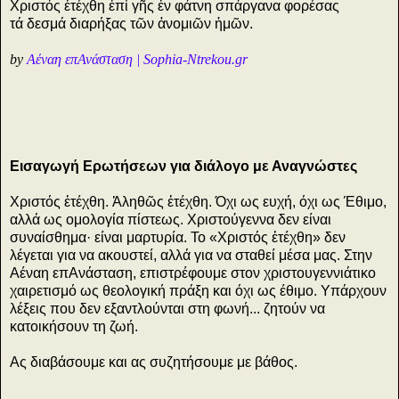
Xριστός ἐτέχθη ἐπί γῆς ἐν φάτνη σπάργανα φορέσας
τά δεσμά διαρήξας τῶν ἀνομιῶν ἡμῶν.
by
Αέναη επΑνάσταση | Sophia-Ntrekou.gr
Εισαγωγή Ερωτήσεων για διάλογο με Αναγνώστες
Χριστός ἐτέχθη. Ἀληθῶς ἐτέχθη. Όχι ως ευχή, όχι ως Έθιμο,
αλλά ως ομολογία πίστεως. Χριστούγεννα δεν είναι
συναίσθημα· είναι μαρτυρία. Το «Χριστός ἐτέχθη» δεν
λέγεται για να ακουστεί, αλλά για να σταθεί μέσα μας. Στην
Αέναη επΑνάσταση, επιστρέφουμε στον χριστουγεννιάτικο
χαιρετισμό ως θεολογική πράξη και όχι ως έθιμο. Υπάρχουν
λέξεις που δεν εξαντλούνται στη φωνή... ζητούν να
κατοικήσουν τη ζωή.
Ας διαβάσουμε και ας συζητήσουμε με βάθος.