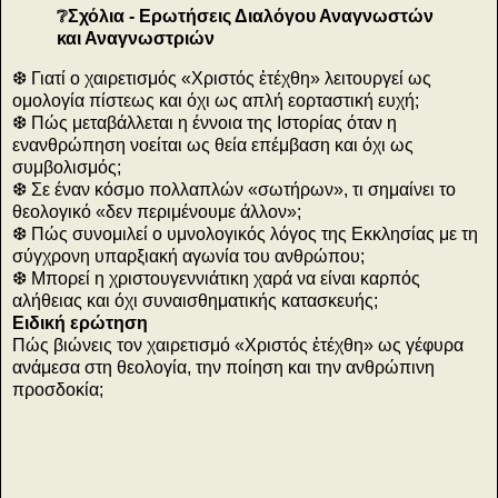
❔Σχόλια - Ερωτήσεις Διαλόγου Αναγνωστών
και Αναγνωστριών
❆ Γιατί ο χαιρετισμός «Χριστός ἐτέχθη» λειτουργεί ως
ομολογία πίστεως και όχι ως απλή εορταστική ευχή;
❆ Πώς μεταβάλλεται η έννοια της Ιστορίας όταν η
ενανθρώπηση νοείται ως θεία επέμβαση και όχι ως
συμβολισμός;
❆ Σε έναν κόσμο πολλαπλών «σωτήρων», τι σημαίνει το
θεολογικό «δεν περιμένουμε άλλον»;
❆ Πώς συνομιλεί ο υμνολογικός λόγος της Εκκλησίας με τη
σύγχρονη υπαρξιακή αγωνία του ανθρώπου;
❆ Μπορεί η χριστουγεννιάτικη χαρά να είναι καρπός
αλήθειας και όχι συναισθηματικής κατασκευής;
Ειδική ερώτηση
Πώς βιώνεις τον χαιρετισμό «Χριστός ἐτέχθη» ως γέφυρα
ανάμεσα στη θεολογία, την ποίηση και την ανθρώπινη
προσδοκία;