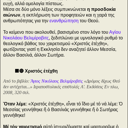
ευχή, αλλά ομολογία πίστεως.
Μέσα σε δύο μόνο λέξεις συμπυκνώνεται
η προσδοκία
αιώνων
, η εκπλήρωση των προφητειών και η χαρά της
ανθρωπότητας για την
ενανθρώπηση
του Θεού.
Το κείμενο που ακολουθεί, βασισμένο στον λόγο του
Αγίου
Νικολάου Βελιμίροβιτς
, ξεδιπλώνει με υμνολογικό ρυθμό το
θεολογικό βάθος του χαιρετισμού «Χριστός ἐτέχθη»,
φωτίζοντας γιατί η Εκκλησία δεν αναζητεί άλλον Μεσσία,
άλλον Βασιλιά, άλλον Σωτήρα.
🟩🔴 Χριστός ἐτέχθη
Από το βιβλίο:
Άγιος Νικόλαος Βελιμίροβιτς
«Δρόμος δίχως Θεό
δεν αντέχεται...» Ιεραποστολικές επιστολές Α'. Εκδόσεις Εν πλω,
2008, 320 σελ.
Ὅταν λέμε
: «Χριστός ἐτέχθη», εἶναι τό ἴδιο μέ τό νά λέμε: Ὁ
Μεσσίας γεννήθηκε ἤ ὁ Βασιλιάς γεννήθηκε ἤ ὁ Σωτήρας
γεννήθηκε!
Μέ τόν χαιρετισμό
αὐτό ἰσχυριζόμαστε καί μαρτυροῦμε ὁ