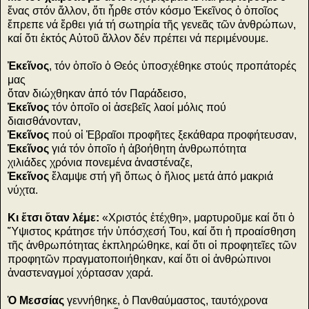
ἕνας στόν ἄλλον, ὅτι ἦρθε στόν κόσμο Ἐκεῖνος ὁ ὁποῖος
ἔπρεπε νά ἔρθει γιά τή σωτηρία τῆς γενεᾶς τῶν ἀνθρώπων,
καί ὅτι ἐκτός Αὐτοῦ ἄλλον δέν πρέπει νά περιμένουμε.
Ἐκεῖνος
, τόν ὁποῖο ὁ Θεός ὑποσχέθηκε στούς προπάτορές
μας
ὅταν διώχθηκαν ἀπό τόν Παράδεισο,
Ἐκεῖνος
τόν ὁποῖο οἱ ἀσεβεῖς λαοί μόλις πού
διαισθάνονταν,
Ἐκεῖνος
πού οἱ Ἑβραῖοι προφῆτες ξεκάθαρα προφήτευσαν,
Ἐκεῖνος
γιά τόν ὁποῖο ἡ ἀβοήθητη ἀνθρωπότητα
χιλιάδες χρόνια πονεμένα ἀναστέναζε,
Ἐκεῖνος
ἔλαμψε στή γῆ ὅπως ὁ ἥλιος μετά ἀπό μακριά
νύχτα.
Κι ἔτσι ὅταν λέμε:
«Χριστός ἐτέχθη», μαρτυροῦμε καί ὅτι ὁ
Ὕψιστος κράτησε τήν ὑπόσχεσή Του, καί ὅτι ἡ προαίσθηση
τῆς ἀνθρωπότητας ἐκπληρώθηκε, καί ὅτι οἱ προφητεῖες τῶν
προφητῶν πραγματοποιήθηκαν, καί ὅτι οἱ ἀνθρώπινοι
ἀναστεναγμοί χόρτασαν χαρά.
Ὁ Μεσσίας
γεννήθηκε, ὁ Πανθαύμαστος, ταυτόχρονα