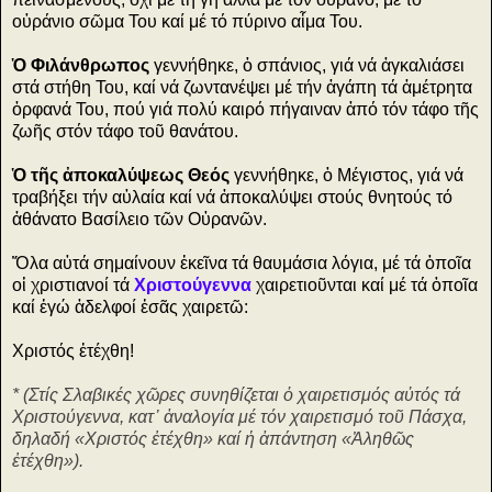
οὐράνιο σῶμα Του καί μέ τό πύρινο αἷμα Του.
Ὁ Φιλάνθρωπος
γεννήθηκε, ὁ σπάνιος, γιά νά ἀγκαλιάσει
στά στήθη Του, καί νά ζωντανέψει μέ τήν ἀγάπη τά ἀμέτρητα
ὀρφανά Του, πού γιά πολύ καιρό πήγαιναν ἀπό τόν τάφο τῆς
ζωῆς στόν τάφο τοῦ θανάτου.
Ὁ τῆς ἀποκαλύψεως Θεός
γεννήθηκε, ὁ Μέγιστος, γιά νά
τραβήξει τήν αὐλαία καί νά ἀποκαλύψει στούς θνητούς τό
ἀθάνατο Βασίλειο τῶν Οὐρανῶν.
Ὅλα αὐτά σημαίνουν ἐκεῖνα τά θαυμάσια λόγια, μέ τά ὁποῖα
οἱ χριστιανοί τά
Χριστούγεννα
χαιρετιοῦνται καί μέ τά ὁποῖα
καί ἐγώ ἀδελφοί ἐσᾶς χαιρετῶ:
Χριστός ἐτέχθη!
* (Στίς Σλαβικές χῶρες συνηθίζεται ὁ χαιρετισμός αὐτός τά
Χριστούγεννα, κατ᾿ ἀναλογία μέ τόν χαιρετισμό τοῦ Πάσχα,
δηλαδή «Χριστός ἐτέχθη» καί ἡ ἀπάντηση «Ἀληθῶς
ἐτέχθη»).