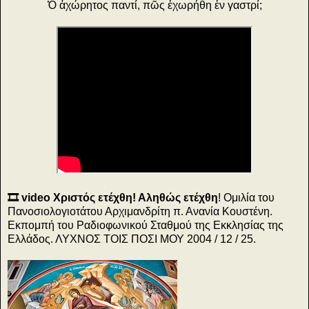
Ὁ ἀχώρητος παντί, πῶς ἐχωρήθη ἐν γαστρί;
🎞️ video
Χριστός ετέχθη! Αληθώς ετέχθη
! Ομιλία του
Πανοσιολογιοτάτου Αρχιμανδρίτη π. Ανανία Κουστένη.
Εκπομπή του Ραδιοφωνικού Σταθμού της Εκκλησίας της
Ελλάδος. ΛΥΧΝΟΣ ΤΟΙΣ ΠΟΣΙ ΜΟΥ 2004 / 12 / 25.