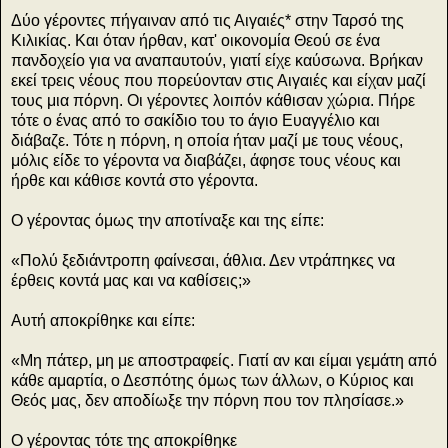
Δύο γέροντες πήγαιναν από τις Αιγαιές* στην Ταρσό της
Κιλικίας. Και όταν ήρθαν, κατ' οικονομία Θεού σε ένα
πανδοχείο για να αναπαυτούν, γιατί είχε καύσωνα. Βρήκαν
εκεί τρεις νέους που πορεύονταν στις Αιγαιές και είχαν μαζί
τους μια πόρνη. Οι γέροντες λοιπόν κάθισαν χώρια. Πήρε
τότε ο ένας από το σακίδιο του το άγιο Ευαγγέλιο και
διάβαζε. Τότε η πόρνη, η οποία ήταν μαζί με τους νέους,
μόλις είδε το γέροντα να διαβάζει, άφησε τους νέους και
ήρθε και κάθισε κοντά στο γέροντα.
Ο γέροντας όμως την αποτίναξε και της είπε:
«Πολύ ξεδιάντροπη φαίνεσαι, άθλια. Δεν ντράπηκες να
έρθεις κοντά μας και να καθίσεις;»
Αυτή αποκρίθηκε και είπε:
«Μη πάτερ, μη με αποστραφείς. Γιατί αν και είμαι γεμάτη από
κάθε αμαρτία, ο Δεσπότης όμως των άλλων, ο Κύριος και
Θεός μας, δεν αποδίωξε την πόρνη που τον πλησίασε.»
Ο γέροντας τότε της αποκρίθηκε