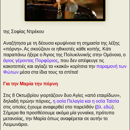
της Σοφίας Ντρέκου
Αναζήτησα με τη δέουσα κρυψίνοια τη σημασία της λέξης
«πόρνη». Ας σκούζουν οι ηθικιστές κάθε κοπής. Κάτι
παραπάνω ήξερε ο Άγιος της Πολυκλινικής στην Ομόνοια, ο
άγιος γέροντας Πορφύριος
, που δεν απέφευγε τις
κακοτοπιές και αγίαζε τα «κακά» κορίτσια την
παραμονή των
Φώτων
μέσα στα ίδια τους τα σπίτια!
Για την Μαρία την πόρνη
Στις 8 Οκτωβρίου γιορτάζoυν δυο Αγίες «από εταιρίδων»,
δηλαδή πρώην πόρνες,
η οσία Πελαγία και η οσία Ταϊσία
στις οποίες έχουμε αναφερθεί στο παρελθόν (
βλ. εδώ
).
Σήμερα θα προσθέσουμε ακόμα μία γυναίκα, πρότυπο
μετανοίας, την Μαρία όπως αναφέρεται σε αυτήν το
Λειμωνάριο.