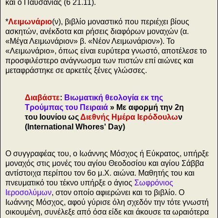
και ο Παυσανίας (6 21.11).
*
Λειμωνάριο
(ν), βιβλίο μοναστικό που περιέχει βίους
ασκητών, ανέκδοτα και ρήσεις διαφόρων μοναχών (α.
«Μέγα Λειμωνάριον» β. «Νέον Λειμωνάριον»). Το
«Λειμωνάριο», όπως είναι ευρύτερα γνωστό, αποτέλεσε το
προσφιλέστερο ανάγνωσμα των πιστών επί αιώνες και
μεταφράστηκε σε αρκετές ξένες γλώσσες.
Διαβάστε
:
Βιωματική θεολογία εκ της
Τρούμπας του Πειραιά
» Με αφορμή την 2η
του Ιουνίου ως
Διεθνής Ημέρα Ιερόδουλω
ν
(International Whores' Day)
Ο συγγραφέας του, ο Ιωάννης Μόσχος ή Εύκρατος, υπήρξε
μοναχός στις μονές του αγίου Θεοδοσίου και αγίου Σάββα
αντίστοιχα περίπου τον 6ο μ.Χ. αιώνα. Μαθητής του και
πνευματικό του τέκνο υπήρξε ο άγιος
Σωφρόνιος
Ιεροσολύμων
, στον οποίο αφιερώνει και το βιβλίο. Ο
Ιωάννης Μόσχος, αφού γύρισε όλη σχεδόν την τότε γνωστή
οικουμένη, συνέλεξε από όσα είδε και άκουσε τα ωραιότερα