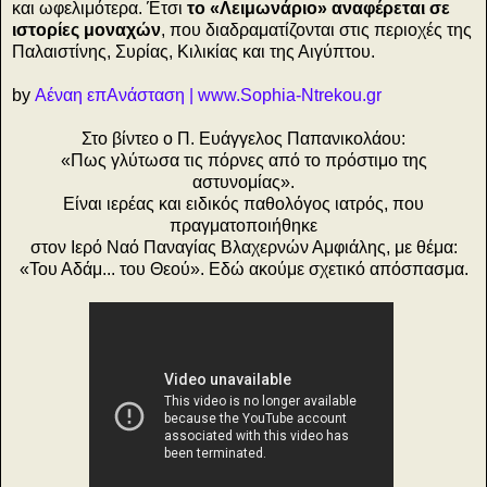
και ωφελιμότερα. Έτσι
το «Λειμωνάριο» αναφέρεται σε
ιστορίες μοναχών
, που διαδραματίζονται στις περιοχές της
Παλαιστίνης, Συρίας, Κιλικίας και της Αιγύπτου.
by
Αέναη επΑνάσταση | www.Sophia-Ntrekou.gr
Στο βίντεο ο Π. Ευάγγελος Παπανικολάου:
«Πως γλύτωσα τις πόρνες από το πρόστιμο της
αστυνομίας».
Είναι ιερέας και ειδικός παθολόγος ιατρός, που
πραγματοποιήθηκε
στον Ιερό Ναό Παναγίας Βλαχερνών Αμφιάλης, με θέμα:
«Του Αδάμ... του Θεού». Εδώ ακούμε σχετικό απόσπασμα.