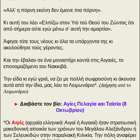
«Αλλ' η πόρνη εκείνη δεν έμεινε πια πόρνη».
Κι αυτή του λέει «Ελπίζω στον Υιό τού Θεού του Ζώντος ότι
από σήμερα ούτε εγώ μένω σ' αυτή την αμαρτία».
Άφησε τότε τους νέους κι όλα τα υπάρχοντα της κι
ακολούθησε τούς γέροντες.
Και την έβαλαν σε ένα μοναστήρι κοντά στις Αιγαιές, το
επονομαζόμενο του Νακκιβά.
Την είδα κι εγώ γριά, να ζει με πολλή σωφροσύνη κι άκουσα
αυτά από την ίδια, μας λέει το Λειμωνάριο*.
(Διήγηση από το
Λειμωνάριο)
►
Διαβάστε τον βίο
:
Αγίες Πελαγία και Ταϊσία (8
Oκτωβρίου)
*Οι
Αιγές
(αρχαία ελληνικά: Αιγαί ή Αιγαιαί) ήταν στρατιωτική
μακεδονική αποικία των χρόνων του Μεγάλου Αλεξάνδρου ή
των Σελευκιδών στην παραλιακή Κιλικία. Την πόλη αναφέρει