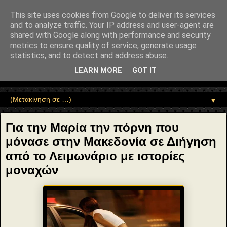
"copyrightHolder": { "@type": "Person", "name": "Sophia Drekou" },
"potentialAction": { "@type": "ReadAction", "target":
This site uses cookies from Google to deliver its services
"https://www.sophia-ntrekou.gr/2019/10/gia-tin-Maria-tin-porni.html" } }
and to analyze traffic. Your IP address and user-agent are
Αέναη επΑνάσταση
shared with Google along with performance and security
metrics to ensure quality of service, generate usage
statistics, and to detect and address abuse.
• Επιστήμη • Ψυχολογία • Λογοτεχνία • Τέχνες • Θεολογία •
Φιλοσοφία • Στοχασμοί... για τη μνήμη, τον άνθρωπο και το
LEARN MORE
GOT IT
Φως
▼
Για την Μαρία την πόρνη που
μόνασε στην Μακεδονία σε Διήγηση
από το Λειμωνάριο με ιστορίες
μοναχών