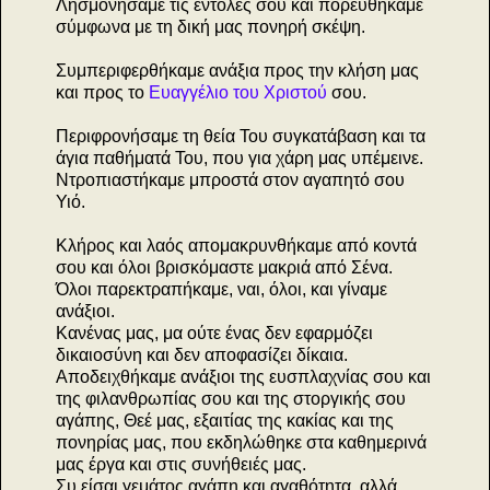
Λησμονήσαμε τις εντολές σου και πορευθήκαμε
σύμφωνα με τη δική μας πονηρή σκέψη.
Συμπεριφερθήκαμε ανάξια προς την κλήση μας
και προς το
Ευαγγέλιο του Χριστού
σου.
Περιφρονήσαμε τη θεία Του συγκατάβαση και τα
άγια παθήματά Του, που για χάρη μας υπέμεινε.
Ντροπιαστήκαμε μπροστά στον αγαπητό σου
Υιό.
Κλήρος και λαός απομακρυνθήκαμε από κοντά
σου και όλοι βρισκόμαστε μακριά από Σένα.
Όλοι παρεκτραπήκαμε, ναι, όλοι, και γίναμε
ανάξιοι.
Κανένας μας, μα ούτε ένας δεν εφαρμόζει
δικαιοσύνη και δεν αποφασίζει δίκαια.
Αποδειχθήκαμε ανάξιοι της ευσπλαχνίας σου και
της φιλανθρωπίας σου και της στοργικής σου
αγάπης, Θεέ μας, εξαιτίας της κακίας και της
πονηρίας μας, που εκδηλώθηκε στα καθημερινά
μας έργα και στις συνήθειές μας.
Συ είσαι γεμάτος αγάπη και αγαθότητα, αλλά