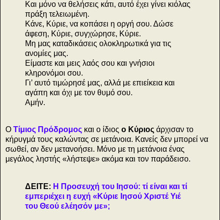
Και μόνο να θελήσεις κάτι, αυτό έχει γίνει κιόλας
πράξη τελειωμένη.
Κάνε, Κύριε, να κοπάσει η οργή σου. Δώσε
άφεση, Κύριε, συγχώρησε, Κύριε.
Μη μας καταδικάσεις ολοκληρωτικά για τις
ανομίες μας.
Είμαστε και μεις λαός σου και γνήσιοι
κληρονόμοι σου.
Γι’ αυτό τιμώρησέ μας, αλλά με επιείκεια και
αγάπη και όχι με τον θυμό σου.
Αμήν.
Ο
Τίμιος Πρόδρομος
και ο ίδιος
ο Κύριος
άρχισαν το
κήρυγμά τους καλώντας σε μετάνοια. Κανείς δεν μπορεί να
σωθεί, αν δεν μετανοήσει. Μόνο με τη μετάνοια ένας
μεγάλος ληστής «λήστεψε» ακόμα και τον παράδεισο.
ΔΕΙΤΕ:
Η Προσευχή του Ιησού: τί είναι και τί
εμπεριέχει η ευχή «Κύριε Ιησού Χριστέ Υιέ
του Θεού ελέησόν με»;