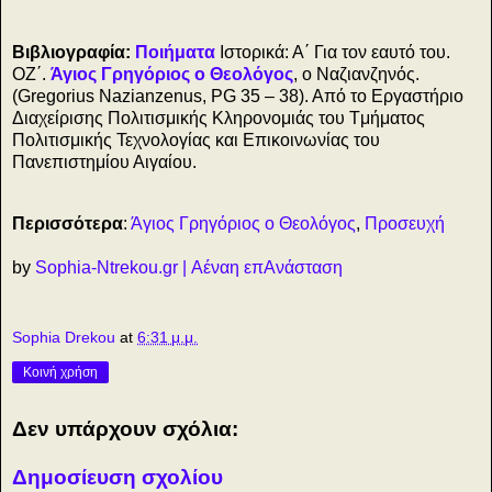
Βιβλιογραφία:
Ποιήματα
Ιστορικά: Α΄ Για τον εαυτό του.
ΟΖ΄.
Άγιος Γρηγόριος ο Θεολόγος
, ο Ναζιανζηνός.
(Gregorius Nazianzenus, PG 35 – 38). Από το Εργαστήριο
Διαχείρισης Πολιτισμικής Κληρονομιάς του Tμήματος
Πολιτισμικής Τεχνολογίας και Επικοινωνίας του
Πανεπιστημίου Αιγαίου.
Περισσότερα
:
Άγιος Γρηγόριος ο Θεολόγος
,
Προσευχή
by
Sophia-Ntrekou.gr | Αέναη επΑνάσταση
Sophia Drekou
at
6:31 μ.μ.
Κοινή χρήση
Δεν υπάρχουν σχόλια:
Δημοσίευση σχολίου