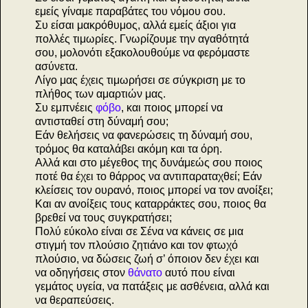
εμείς γίναμε παραβάτες του νόμου σου.
Συ είσαι μακρόθυμος, αλλά εμείς άξιοι για
πολλές τιμωρίες. Γνωρίζουμε την αγαθότητά
σου, μολονότι εξακολουθούμε να φερόμαστε
ασύνετα.
Λίγο μας έχεις τιμωρήσει σε σύγκριση με το
πλήθος των αμαρτιών μας.
Συ εμπνέεις
φόβο
, και ποιος μπορεί να
αντισταθεί στη δύναμή σου;
Εάν θελήσεις να φανερώσεις τη δύναμή σου,
τρόμος θα καταλάβει ακόμη και τα όρη.
Αλλά και στο μέγεθος της δυνάμεώς σου ποιος
ποτέ θα έχει το θάρρος να αντιπαραταχθεί; Εάν
κλείσεις τον ουρανό, ποιος μπορεί να τον ανοίξει;
Και αν ανοίξεις τους καταρράκτες σου, ποιος θα
βρεθεί να τους συγκρατήσει;
Πολύ εύκολο είναι σε Σένα να κάνεις σε μια
στιγμή τον πλούσιο ζητιάνο και τον φτωχό
πλούσιο, να δώσεις ζωή σ’ όποιον δεν έχει και
να οδηγήσεις στον
θάνατο
αυτό που είναι
γεμάτος υγεία, να πατάξεις με ασθένεια, αλλά και
να θεραπεύσεις.