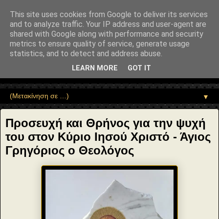
"copyrightHolder": { "@type": "Person", "name": "Sophia Drekou" },
"potentialAction": { "@type": "ReadAction", "target":
This site uses cookies from Google to deliver its services
"https://www.sophia-ntrekou.gr/2022/05/proseyxi-metanoias.html" } }
and to analyze traffic. Your IP address and user-agent are
Αέναη επΑνάσταση
shared with Google along with performance and security
metrics to ensure quality of service, generate usage
statistics, and to detect and address abuse.
• Επιστήμη • Ψυχολογία • Λογοτεχνία • Τέχνες • Θεολογία •
Φιλοσοφία • Στοχασμοί... για τη μνήμη, τον άνθρωπο και το
LEARN MORE
GOT IT
Φως
▼
Προσευχή και Θρήνος για την ψυχή
του στον Κύριο Ιησού Χριστό - Άγιος
Γρηγόριος ο Θεολόγος