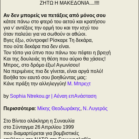
ΖΗΤΩ Η ΜΑΚΕΔΟΝΙΑ....!!!!
Αν δεν μπορείς να πετάξεις από μόνος σου
κάτσε πάνω στο φτερό του αετού και κρατήσου
για ν' αντέξεις την ορμή του και την ισχύ του
όταν παλεύει για να σωθούν οι αθώοι.
Βγες έξω, σύντροφε! Ρίσκαρε Τη δεκάρα,
που ούτε δεκάρα πια δεν είναι.
Τον τόπο για ύπνο που πάνω του πέφτει η βροχή
Και της δουλειάς τη θέση που αύριο θα χάσεις!
Μπρος, στο δρόμο έξω! Αγωνίσου!
Να περιμένεις πια δε γίνεται, είναι αργά πολύ!
Βοήθα τον εαυτό σου βοηθώντας μας:
Κάνε πράξη την αλληλεγγύη!
Μ. Μπρεχτ
by
Sophia Ntrekou.gr | Αέναη επΑνάσταση
Περισσότερα
:
Μίκης Θεοδωράκης
,
Ν. Λυγερός
Στο Βίντεο ολόκληρη η Συναυλία
στο Σύνταγμα 26 Απριλίου 1999
που διαμαρτύρεται για βομβιστικές