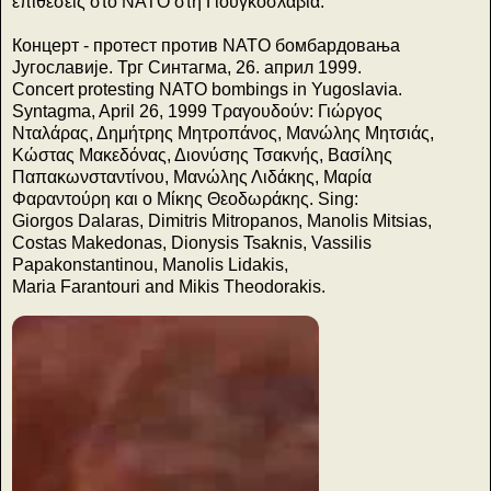
επιθέσεις στο ΝΑΤΟ στη Γιουγκοσλαβία.
Концерт - протест против NATO бомбардовања
Југославије. Трг Синтагма, 26. април 1999.
Concert protesting NATO bombings in Yugoslavia.
Syntagma, April 26, 1999 Τραγουδούν: Γιώργος
Νταλάρας, Δημήτρης Μητροπάνος, Μανώλης Μητσιάς,
Κώστας Μακεδόνας, Διονύσης Τσακνής, Βασίλης
Παπακωνσταντίνου, Μανώλης Λιδάκης, Μαρία
Φαραντούρη και ο Μίκης Θεοδωράκης. Sing:
Giorgos Dalaras, Dimitris Mitropanos, Manolis Mitsias,
Costas Makedonas, Dionysis Tsaknis, Vassilis
Papakonstantinou, Manolis Lidakis,
Maria Farantouri and Mikis Theodorakis.