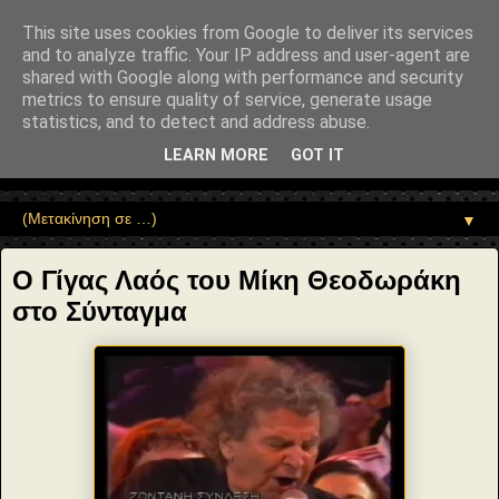
"copyrightHolder": { "@type": "Person", "name": "Sophia Drekou" },
"potentialAction": { "@type": "ReadAction", "target":
This site uses cookies from Google to deliver its services
"https://www.sophia-ntrekou.gr/2018/02/syntagma-Mikis.html" } }
and to analyze traffic. Your IP address and user-agent are
Αέναη επΑνάσταση
shared with Google along with performance and security
metrics to ensure quality of service, generate usage
statistics, and to detect and address abuse.
• Επιστήμη • Ψυχολογία • Λογοτεχνία • Τέχνες • Θεολογία •
Φιλοσοφία • Στοχασμοί... για τη μνήμη, τον άνθρωπο και το
LEARN MORE
GOT IT
Φως
▼
Ο Γίγας Λαός του Μίκη Θεοδωράκη
στο Σύνταγμα