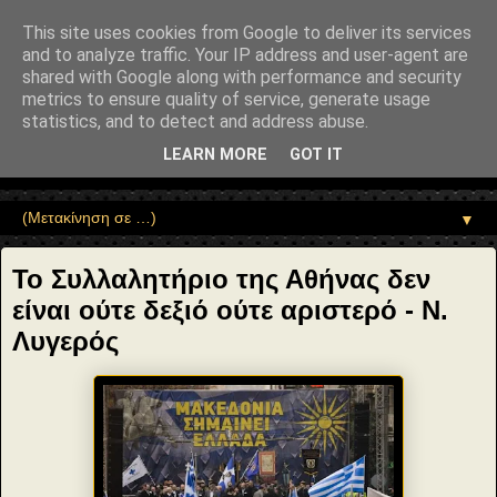
"copyrightHolder": { "@type": "Person", "name": "Sophia Drekou" },
"potentialAction": { "@type": "ReadAction", "target":
This site uses cookies from Google to deliver its services
"https://www.sophia-ntrekou.gr/2018/02/syllalitirio-athina.html" } }
and to analyze traffic. Your IP address and user-agent are
Αέναη επΑνάσταση
shared with Google along with performance and security
metrics to ensure quality of service, generate usage
statistics, and to detect and address abuse.
• Επιστήμη • Ψυχολογία • Λογοτεχνία • Τέχνες • Θεολογία •
Φιλοσοφία • Στοχασμοί... για τη μνήμη, τον άνθρωπο και το
LEARN MORE
GOT IT
Φως
▼
Το Συλλαλητήριο της Αθήνας δεν
είναι ούτε δεξιό ούτε αριστερό - Ν.
Λυγερός