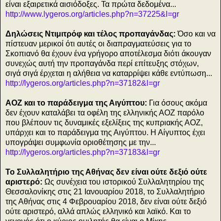
είναι εξαιρετικά αισιόδοξες. Τα πρώτα δεδομένα...
http://www.lygeros.org/articles.php?n=37225&l=gr
Δηλώσεις Ντιμιτρόφ και τέλος προπαγάνδας:
Όσο και να
πίστευαν μερικοί ότι αυτές οι διαπραγματεύσεις για το
Σκοπιανό θα έχουν ένα γρήγορο αποτέλεσμα διότι άκουγαν
συνεχώς αυτή την προπαγάνδα περί επίτευξης στόχων,
σιγά σιγά έρχεται η αλήθεια να καταρρίψει κάθε εντύπωση...
http://lygeros.org/articles.php?n=37182&l=gr
ΑΟΖ και το παράδειγμα της Αιγύπτου:
Για όσους ακόμα
δεν έχουν καταλάβει τα οφέλη της ελληνικής ΑΟΖ παρόλο
που βλέπουν τις δυναμικές εξελίξεις της κυπριακής ΑΟΖ,
υπάρχει και το παράδειγμα της Αιγύπτου. Η Αίγυπτος έχει
υπογράψει συμφωνία οριοθέτησης με την...
http://lygeros.org/articles.php?n=37183&l=gr
Το Συλλαλητήριο της Αθήνας δεν είναι ούτε δεξιό ούτε
αριστερό:
Ως συνέχεια του ιστορικού Συλλαλητηρίου της
Θεσσαλονίκης στις 21 Ιανουαρίου 2018, το Συλλαλητήριο
της Αθήνας στις 4 Φεβρουαρίου 2018, δεν είναι ούτε δεξιό
ούτε αριστερό, αλλά απλώς ελληνικό και λαϊκό. Και το