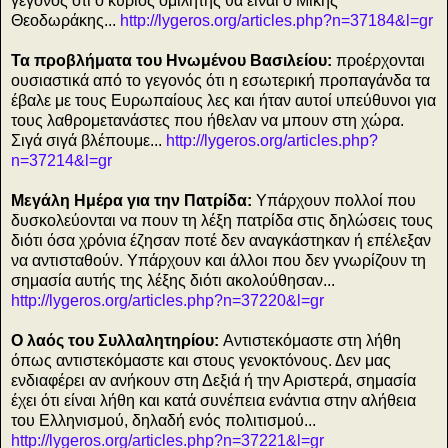
γεγονός ότι ο κύριος ομιλητής θα είναι ο Μίκης
Θεοδωράκης...
http://lygeros.org/articles.php?n=37184&l=gr
Τα προβλήματα του Ηνωμένου Βασιλείου:
προέρχονται
ουσιαστικά από το γεγονός ότι η εσωτερική προπαγάνδα τα
έβαλε με τους Ευρωπαίους λες και ήταν αυτοί υπεύθυνοι για
τους λαθρομετανάστες που ήθελαν να μπουν στη χώρα.
Σιγά σιγά βλέπουμε...
http://lygeros.org/articles.php?
n=37214&l=gr
Μεγάλη Ημέρα για την Πατρίδα:
Υπάρχουν πολλοί που
δυσκολεύονται να πουν τη λέξη πατρίδα στις δηλώσεις τους
διότι όσα χρόνια έζησαν ποτέ δεν αναγκάστηκαν ή επέλεξαν
να αντισταθούν. Υπάρχουν και άλλοι που δεν γνωρίζουν τη
σημασία αυτής της λέξης διότι ακολούθησαν...
http://lygeros.org/articles.php?n=37220&l=gr
Ο λαός του Συλλαλητηρίου:
Αντιστεκόμαστε στη λήθη
όπως αντιστεκόμαστε και στους γενοκτόνους. Δεν μας
ενδιαφέρει αν ανήκουν στη Δεξιά ή την Αριστερά, σημασία
έχει ότι είναι λήθη και κατά συνέπεια ενάντια στην αλήθεια
του Ελληνισμού, δηλαδή ενός πολιτισμού...
http://lygeros.org/articles.php?n=37221&l=gr