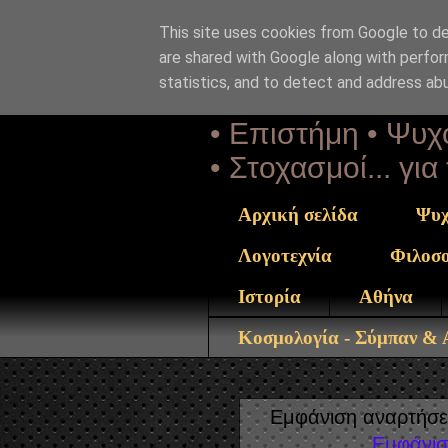
This site uses cookies from Google to del
Αέναη 
are shared with Google along with perfor
statistics, and to detect and address ab
• Επιστήμη • Ψυχο
• Στοχασμοί... γι
Αρχική σελίδα
Ψυχ
Λογοτεχνία
Φιλοσ
Ιστορία
Αθήνα
Κοσμολογία - Σύμπαν &
Εμφάνιση αναρτήσε
Εμφάνισ