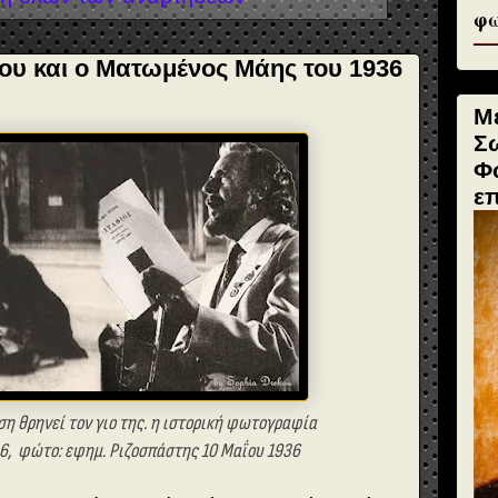
φω
σου και ο Ματωμένος Μάης του 1936
Μ
Σ
Φ
ε
η θρηνεί τον γιο της.
η ιστορική
φωτογραφία
36,
φώτο: εφημ. Ριζοσπάστης 10 Μαΐου 1936