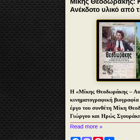
Μίκης Θεοδωράκης: Κ
Ανέκδοτο υλικό από τ
Η «Μίκης Θεοδωράκης – Αυτ
κινηματογραφική βιογραφία σ
έργο του συνθέτη Μίκη Θεο
Γιώργου και Ηρώς Σγουράκ
Read more »
F
M
P
S