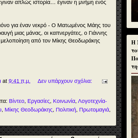
έγιναν απλώς ιστορία… έγιναν η μνήμη ενός
μόνο για έναν νεκρό - Ο Ματωμένος Μάης του
αυγή μιας μάνας, οι καπνεργάτες, ο Γιάννης
 η μελοποίηση από τον Μίκης Θεοδωράκης
H 
το
Πο
τη
u
at
9:41 π.μ.
Δεν υπάρχουν σχόλια:
ατα:
Βίντεο
,
Εργασίες
,
Κοινωνία
,
Λογοτεχνία-
υ
,
Μίκης Θεοδωράκης
,
Πολιτική
,
Πρωτομαγιά
,