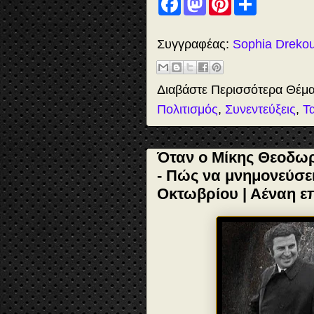
a
a
i
h
c
s
n
a
e
t
t
r
b
o
e
e
Συγγραφέας:
Sophia Dreko
o
d
r
o
o
e
k
n
s
t
Διαβάστε Περισσότερα Θέμ
Πολιτισμός
,
Συνεντεύξεις
,
Τα
Όταν ο Μίκης Θεοδω
- Πώς να μνημονεύσει
Οκτωβρίου | Αέναη 