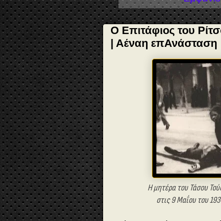
Ο Επιτάφιος του Ρίτ
| Αέναη επΑνάσταση
Η μητέρα του Τάσου Τούσ
στις 9 Μαΐου του 19