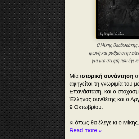
Ο Μίκης Θεοδωράκης κ
φωνή και ρυθμό στην ελε
για μια στιγμή που έγιν
Μία
ιστορική συνάντηση
σ
αφηγείται τη γνωριμία του μ
Επανάσταση, και ο στοχασμ
Έλληνας συνθέτης και ο Αργ
9 Οκτωβρίου.
κι όπως θα έλεγε κι ο Μίκης
Read more »