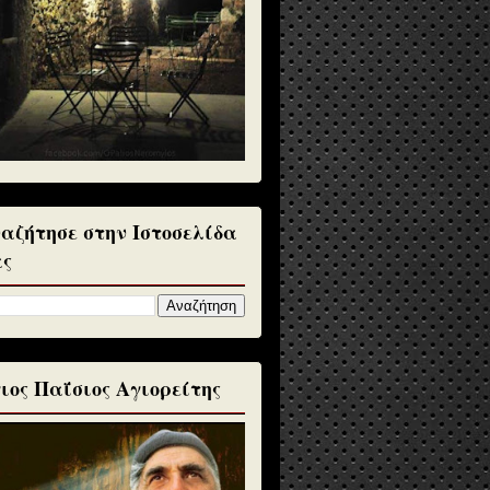
αζήτησε στην Ιστοσελίδα
ς
ιος Παΐσιος Αγιορείτης