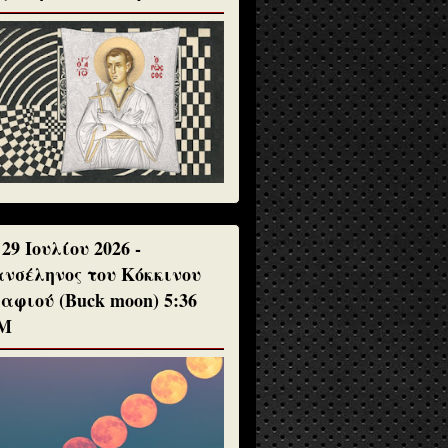
 29 Ιουλίου 2026 -
νσέληνος του Κόκκινου
αφιού (Buck moon) 5:36
Μ