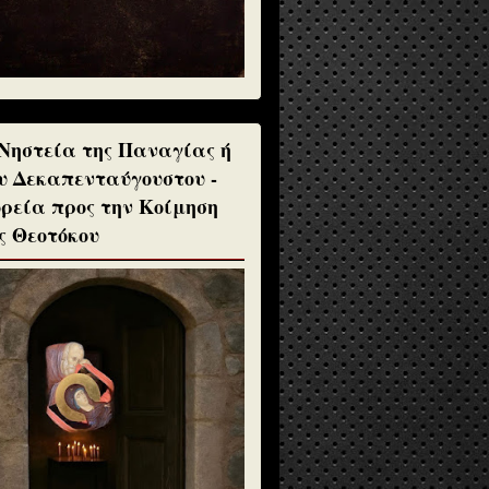
Νηστεία της Παναγίας ή
υ Δεκαπενταύγουστου -
ρεία προς την Κοίμηση
ς Θεοτόκου