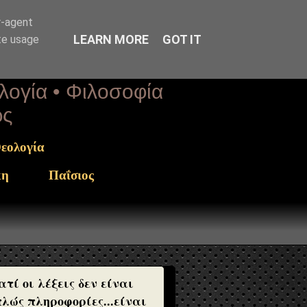
r-agent
LEARN MORE
GOT IT
te usage
ολογία • Φιλοσοφία
ως
εολογία
κη
Παΐσιος
ατί οι λέξεις δεν είναι
λώς πληροφορίες...είναι