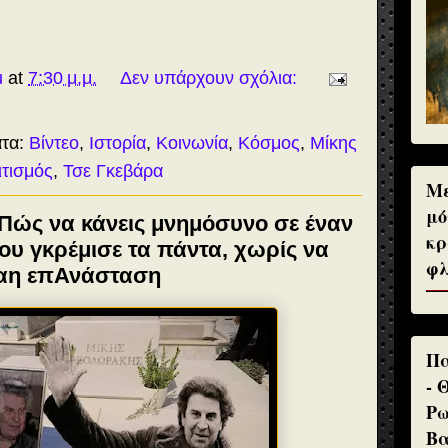
u
at
7:30 μ.μ.
Δεν υπάρχουν σχόλια:
ατα:
Βίντεο
,
Ιστορία
,
Κοινωνία
,
Κόσμος
,
Μίκης
ιτισμός
,
Τσε Γκεβάρα
Με
μό
Πώς να κάνεις μνημόσυνο σε έναν
κρ
που γκρέμισε τα πάντα, χωρίς να
φλ
έναη επΑνάσταση
Πα
- 
Ρω
Βα