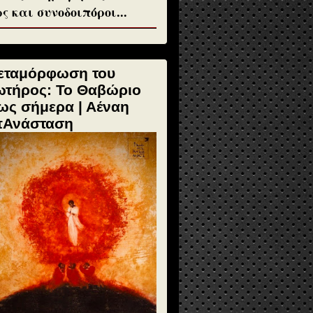
ς και συνοδοιπόροι...
εταμόρφωση του
ωτήρος: Το Θαβώριο
ως σήμερα | Αέναη
πΑνάσταση