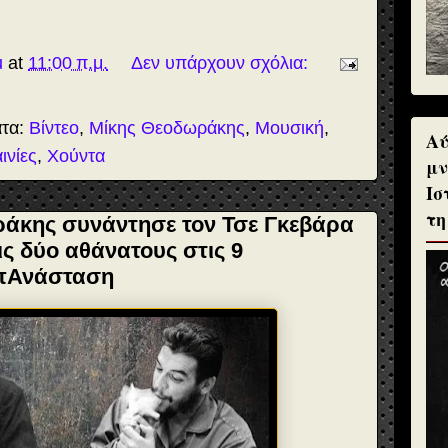
u
at
11:00 π.μ.
Δεν υπάρχουν σχόλια:
ατα:
Βίντεο
,
Μίκης Θεοδωράκης
,
Μουσική
,
Αύ
ινίες
,
Χούντα
μν
Ισ
τη
ράκης συνάντησε τον Τσε Γκεβάρα
ς δύο αθάνατους στις 9
επΑνάσταση