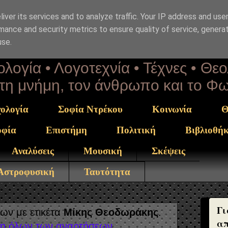
iver its services and to analyze traffic. Your IP address and use
επΑνάσταση
mance and security metrics to ensure quality of service, genera
use.
λογία • Λογοτεχνία • Τέχνες • Θε
α τη μνήμη, τον άνθρωπο και το Φ
ολογία
Σοφία Ντρέκου
Κοινωνία
Θ
οφία
Επιστήμη
Πολιτική
Βιβλιοθή
Αναλύσεις
Μουσική
Σκέψεις
 Αστροφυσική
Ταυτότητα
Γι
ων με ετικέτα
Μίκης Θεοδωράκης
.
απ
η όλων των αναρτήσεων