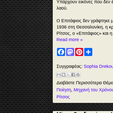
Υπάρχουν εικόνες που δεν 
λαού.
Ο Επιτάφιος δεν γράφτηκε 
1936 στη Θεσσαλονίκη, η κρ
Ρίτσος, ο «Επιτάφιος» και
Read more »
F
M
P
S
a
a
i
h
c
s
n
a
e
t
t
r
b
o
e
e
Συγγραφέας:
Sophia Dreko
o
d
r
o
o
e
k
n
s
t
Διαβάστε Περισσότερα Θέμ
Ποίηση
,
Μηχανή του Χρόνο
Ρίτσος