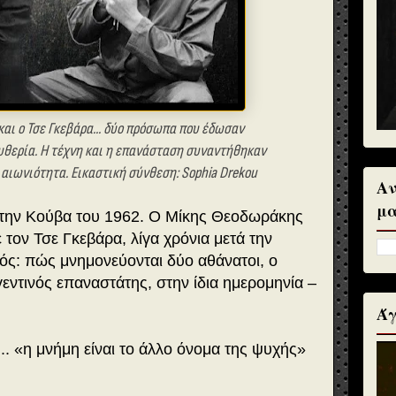
αι ο Τσε Γκεβάρα... δύο πρόσωπα που έδωσαν
υθερία. Η τέχνη και η επανάσταση συναντήθηκαν
ε αιωνιότητα. Εικαστική σύνθεση: Sophia Drekou
Αν
μα
την Κούβα του 1962. Ο Μίκης Θεοδωράκης
ε τον Τσε Γκεβάρα, λίγα χρόνια μετά την
ός: πώς μνημονεύονται δύο αθάνατοι, ο
εντινός επαναστάτης, στην ίδια ημερομηνία –
Άγ
... «η μνήμη είναι το άλλο όνομα της ψυχής»