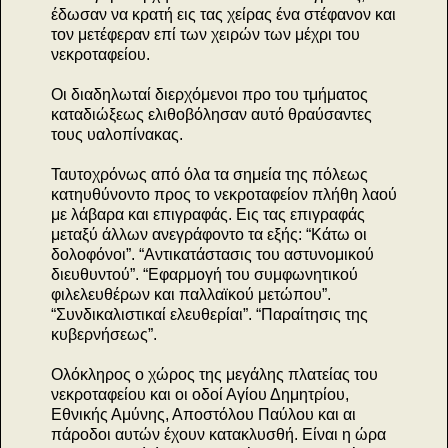
έδωσαν να κρατή εις τας χείρας ένα στέφανον και
τον μετέφεραν επί των χειρών των μέχρι του
νεκροταφείου.
Οι διαδηλωταί διερχόμενοι προ του τμήματος
καταδιώξεως ελιθοβόλησαν αυτό θραύσαντες
τους υαλοπίνακας.
Ταυτοχρόνως από όλα τα σημεία της πόλεως
κατηυθύνοντο προς το νεκροταφείον πλήθη λαού
με λάβαρα και επιγραφάς. Εις τας επιγραφάς
μεταξύ άλλων ανεγράφοντο τα εξής: “Κάτω οι
δολοφόνοι”. “Αντικατάστασις του αστυνομικού
διευθυντού”. “Εφαρμογή του συμφωνητικού
φιλελευθέρων και παλλαϊκού μετώπου”.
“Συνδικαλιστικαί ελευθερίαι”. “Παραίτησις της
κυβερνήσεως”.
Ολόκληρος ο χώρος της μεγάλης πλατείας του
νεκροταφείου και οι οδοί Αγίου Δημητρίου,
Εθνικής Αμύνης, Αποστόλου Παύλου και αι
πάροδοι αυτών έχουν κατακλυσθή. Είναι η ώρα