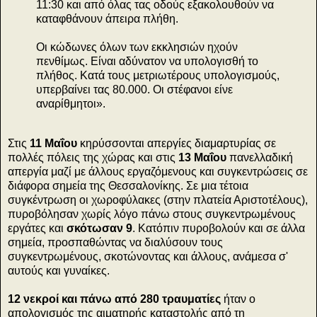
11:30 και από όλας τας οδούς εξακολουθούν να
καταφθάνουν άπειρα πλήθη.
Οι κώδωνες όλων των εκκλησιών ηχούν
πενθίμως. Είναι αδύνατον να υπολογισθή το
πλήθος. Κατά τους μετριωτέρους υπολογισμούς,
υπερβαίνει τας 80.000. Οι στέφανοι είνε
αναρίθμητοι».
Στις
11 Μαΐου
κηρύσσονται απεργίες διαμαρτυρίας σε
πολλές πόλεις της χώρας και στις
13 Μαΐου
πανελλαδική
απεργία μαζί με άλλους εργαζόμενους και συγκεντρώσεις σε
διάφορα σημεία της Θεσσαλονίκης. Σε μια τέτοια
συγκέντρωση οι χωροφύλακες (στην πλατεία Αριστοτέλους),
πυροβόλησαν χωρίς λόγο πάνω στους συγκεντρωμένους
εργάτες και
σκότωσαν 9
. Κατόπιν πυροβολούν και σε άλλα
σημεία, προσπαθώντας να διαλύσουν τους
συγκεντρωμένους, σκοτώνοντας και άλλους, ανάμεσα σ'
αυτούς και γυναίκες.
12 νεκροί και πάνω από 280 τραυματίες
ήταν ο
απολογισμός της αιματηρής καταστολής από τη