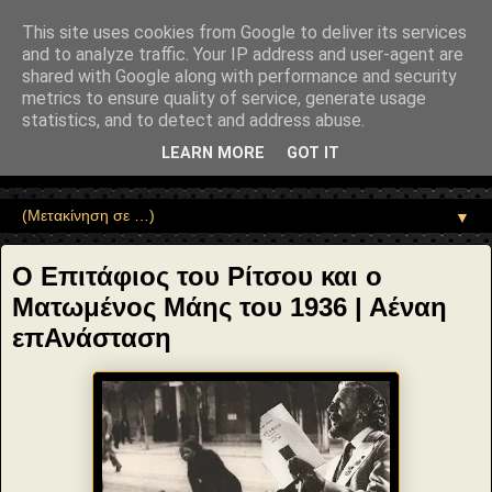
"copyrightHolder": { "@type": "Person", "name": "Sophia Drekou" },
"potentialAction": { "@type": "ReadAction", "target":
This site uses cookies from Google to deliver its services
"https://www.sophia-ntrekou.gr/2020/05/Maios-1936-epitafios.html" } }
and to analyze traffic. Your IP address and user-agent are
Αέναη επΑνάσταση
shared with Google along with performance and security
metrics to ensure quality of service, generate usage
statistics, and to detect and address abuse.
• Επιστήμη • Ψυχολογία • Λογοτεχνία • Τέχνες • Θεολογία •
Φιλοσοφία • Στοχασμοί... για τη μνήμη, τον άνθρωπο και το
LEARN MORE
GOT IT
Φως
▼
Ο Επιτάφιος του Ρίτσου και ο
Ματωμένος Μάης του 1936 | Αέναη
επΑνάσταση