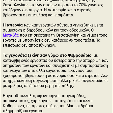
Θεσσαλονίκης, εκ των οποίων περίπου το 70% γυναίκες,
κατέβηκαν σε απεργία. Η αστυνομία και ο στρατός
βρίσκονται σε επιφυλακή και ετοιμότητα.
Η απεργία
των καπνεργατών σύντομα γενικεύτηκε με τη
συμμετοχή σιδηροδρομικών και τροχιοδρομικών. Ο
Μεταξάς
που επισκέφτηκε τη Θεσσαλονίκη και γέμισε τους
εργάτες με υποσχέσεις δεν κατάφερε να τους πείσει. Τα
επεισόδια δεν αποφεύχθηκαν.
Τα γεγονότα ξεκίνησαν γύρω στο Φεβρουάριο
, με
κατάληψη ενός εργοστασίου ύστερα από την απόρριψη των
αιτημάτων των εργατών και συνεχίστηκε με συμπαράσταση
καπνεργατών από άλλα εργοστάσια. Εναντίον τους
χρησιμοποιήθηκε τόσο η αστυνομία όσο και ο στρατός. Δεν
υπήρχε κεντρική συγκέντρωση, αλλά μικρές συγκεντρώσεις
με ομιλητές σε διάφορα μέρη της πόλης.
Εργατοϋπάλληλοι, υφαντουργοί, τσαγκαράδες,
αυτοκινητιστές, χαρτεργάτες, τυπογράφοι και άλλοι.
Καθημερινά, τις πρώτες ημέρες του Μάη, οι δρόμοι
πλημμυρίζουν εργατιά.