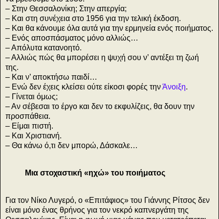
– Στην Θεσσαλονίκη; Στην απεργία;
– Και στη συνέχεια στο 1956 για την τελική έκδοση.
– Και θα κάνουμε όλα αυτά για την ερμηνεία ενός ποιήματος.
– Ενός αποσπάσματος μόνο αλλιώς…
– Απόλυτα κατανοητό.
– Αλλιώς πώς θα μπορέσει η ψυχή σου ν’ αντέξει τη ζωή
της.
– Και ν’ αποκτήσω παιδί…
– Ενώ δεν έχεις κλείσει ούτε είκοσι φορές την
Άνοιξη
.
– Γίνεται όμως;
– Αν σέβεσαι το έργο και δεν το εκφυλίζεις, θα δουν την
προσπάθεια.
– Είμαι πιστή.
– Και Χριστιανή.
– Θα κάνω ό,τι δεν μπορώ, Δάσκαλε…
Μια στοχαστική «ηχώ» του ποιήματος
Για τον Νίκο Λυγερό, ο «Επιτάφιος» του Γιάννης Ρίτσος δεν
είναι μόνο ένας θρήνος για τον νεκρό καπνεργάτη της