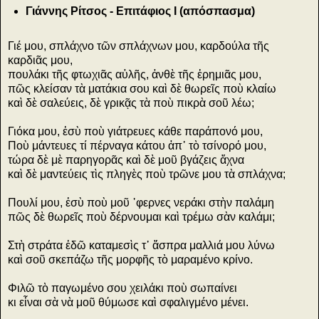
Γιάννης Ρίτσος - Επιτάφιος I (απόσπασμα)
Γιέ μου, σπλάχνο τῶν σπλάχνων μου, καρδούλα τῆς
καρδιᾶς μου,
πουλάκι τῆς φτωχιᾶς αὐλῆς, ἀνθὲ τῆς ἐρημιᾶς μου,
πῶς κλείσαν τὰ ματάκια σου καὶ δὲ θωρεῖς ποὺ κλαίω
καὶ δὲ σαλεύεις, δὲ γρικᾷς τὰ ποὺ πικρὰ σοῦ λέω;
Γιόκα μου, ἐσὺ ποὺ γιάτρευες κάθε παράπονό μου,
Ποὺ μάντευες τί πέρναγα κάτου ἀπ᾿ τὸ τσίνορό μου,
τώρα δὲ μὲ παρηγορᾶς καὶ δὲ μοῦ βγάζεις ἄχνα
καὶ δὲ μαντεύεις τὶς πληγὲς ποὺ τρῶνε μου τὰ σπλάχνα;
Πουλί μου, ἐσὺ ποὺ μοῦ ῾φερνες νεράκι στὴν παλάμη
πῶς δὲ θωρεῖς ποὺ δέρνουμαι καὶ τρέμω σὰν καλάμι;
Στὴ στράτα ἐδῶ καταμεσὶς τ᾿ ἄσπρα μαλλιά μου λύνω
καὶ σοῦ σκεπάζω τῆς μορφῆς τὸ μαραμένο κρίνο.
Φιλῶ τὸ παγωμένο σου χειλάκι ποὺ σωπαίνει
κι εἶναι σὰ νὰ μοῦ θύμωσε καὶ σφαλιγμένο μένει.