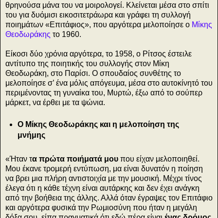
θρηνούσα μάνα του να μοιρολογεί. Κλείνεται μέσα στο σπίτι
του για δυόμισι εικοσιτετράωρα και γράφει τη συλλογή
ποιημάτων «Επιτάφιος», που αργότερα μελοποίησε ο
Μίκης
Θεοδωράκης
το 1960.
Είκοσι δύο χρόνια αργότερα, το 1958, ο Ρίτσος έστειλε
αντίτυπο της ποιητικής του συλλογής στον Μίκη
Θεοδωράκη, στο Παρίσι. Ο σπουδαίος συνθέτης το
μελοποίησε σ’ ένα μόλις απόγευμα, μέσα στο αυτοκίνητό του
περιμένοντας τη γυναίκα του, Μυρτώ, έξω από το σούπερ
μάρκετ, να έρθει με τα ψώνια.
Ο Μίκης Θεοδωράκης και η μελοποίηση της
μνήμης
«Ήταν τ
α πρώτα ποιήματά μου
που είχαν μελοποιηθεί.
Μου έκανε τρομερή εντύπωση, μα είναι δυνατόν η ποίηση
να βρει μια πλήρη αντιστοιχία με την μουσική. Μέχρι τίνος
έλεγα ότι η κάθε τέχνη είναι αυτάρκης και δεν έχει ανάγκη
από την βοήθεια της άλλης. Αλλά όταν έγραψες τον Επιτάφιο
και αργότερα φυσικά την Ρωμιοσύνη που ήταν η μεγάλη
δόξα σου, είπα πραγματικά ότι εδώ πέρα είναι
ένας δρόμος