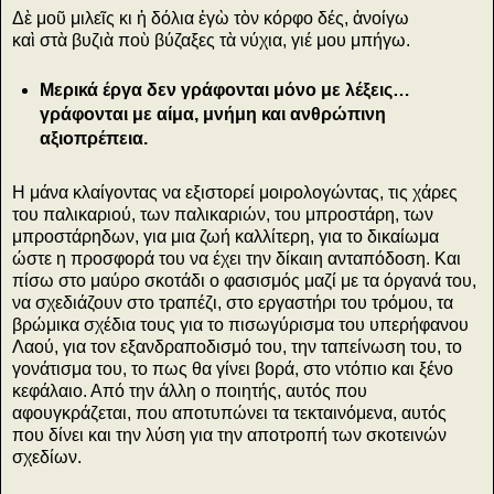
Δὲ μοῦ μιλεῖς κι ἡ δόλια ἐγὼ τὸν κόρφο δές, ἀνοίγω
καὶ στὰ βυζιὰ ποὺ βύζαξες τὰ νύχια, γιέ μου μπήγω.
Μερικά έργα δεν γράφονται μόνο με λέξεις…
γράφονται με αίμα, μνήμη και ανθρώπινη
αξιοπρέπεια.
Η μάνα κλαίγοντας να εξιστορεί μοιρολογώντας, τις χάρες
του παλικαριού, των παλικαριών, του μπροστάρη, των
μπροστάρηδων, για μια ζωή καλλίτερη, για το δικαίωμα
ώστε η προσφορά του να έχει την δίκαιη ανταπόδοση. Και
πίσω στο μαύρο σκοτάδι ο φασισμός μαζί με τα όργανά του,
να σχεδιάζουν στο τραπέζι, στο εργαστήρι του τρόμου, τα
βρώμικα σχέδια τους για το πισωγύρισμα του υπερήφανου
Λαού, για τον εξανδραποδισμό του, την ταπείνωση του, το
γονάτισμα του, το πως θα γίνει βορά, στο ντόπιο και ξένο
κεφάλαιο. Από την άλλη ο ποιητής, αυτός που
αφουγκράζεται, που αποτυπώνει τα τεκταινόμενα, αυτός
που δίνει και την λύση για την αποτροπή των σκοτεινών
σχεδίων.