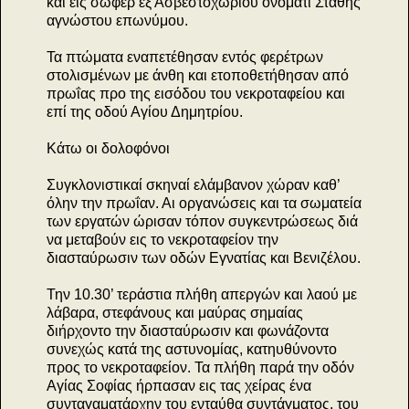
και εις σωφέρ εξ Ασβεστοχωρίου ονόματι Στάθης
αγνώστου επωνύμου.
Τα πτώματα εναπετέθησαν εντός φερέτρων
στολισμένων με άνθη και ετοποθετήθησαν από
πρωΐας προ της εισόδου του νεκροταφείου και
επί της οδού Αγίου Δημητρίου.
Κάτω οι δολοφόνοι
Συγκλονιστικαί σκηναί ελάμβανον χώραν καθ’
όλην την πρωΐαν. Αι οργανώσεις και τα σωματεία
των εργατών ώρισαν τόπον συγκεντρώσεως διά
να μεταβούν εις το νεκροταφείον την
διασταύρωσιν των οδών Εγνατίας και Βενιζέλου.
Την 10.30’ τεράστια πλήθη απεργών και λαού με
λάβαρα, στεφάνους και μαύρας σημαίας
διήρχοντο την διασταύρωσιν και φωνάζοντα
συνεχώς κατά της αστυνομίας, κατηυθύνοντο
προς το νεκροταφείον. Τα πλήθη παρά την οδόν
Αγίας Σοφίας ήρπασαν εις τας χείρας ένα
συνταγαματάρχην του ενταύθα συντάγματος, του