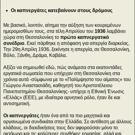
Οι καπνεργάτες κατεβαίνουν στους δρόμους
Με βασικό, λοιπόν, αίτημα την αύξηση των κουρεμένων
ημερομισθίων τους, στα τέλη Απριλίου του
1936
λαμβάνει
χώρα στη Θεσσαλονίκη το
πρώτο καπνεργατικό
συνέδριο
. Εκεί
πάρθηκε η απόφαση για απεργία διαρκείας.
Την 29η Απρίλη 1936, ξεκίνησε η απεργία, σε Θεσσαλονίκη,
Βόλο, Ξάνθη, Δράμα, Καβάλα.
Αξίζει να σημειωθεί εδώ, πώς ανάμεσα στα εκατοντάδες
εργατικά σωματεία που υπήρχαν στη Θεσσαλονίκη στα
χρόνια αυτά -σύμφωνα με το «Παλίμψηστο του αίματος» του
Γιώργου Αναστασιάδη, καθηγητή του Αριστοτέλειου
Πανεπιστημίου Θεσσαλονίκης- υπήρχε η Εθνική Ένωσις
«Ελλάς» (ΕΕΕ), με ιδιαίτερα αρνητικό ρόλο, ήταν δε και
αντισημιτική.
Οι καπνεργάτες
ήταν ένα από τα πιο μαχητικά και
οργανωμένα συνδικάτα στην Ελλάδα. Σε αντίθεση με άλλους
κλάδους, οι διεκδικήσεις τους δεν αφορούσαν μόνο το
οκτάωρο και τις καλύτερες συνθήκες εργασίας, αλλά και