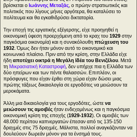
βρίσκεται ο
Ιωάννης Μεταξάς
, ο πρώην στρατιωτικός και
πολιτικός που λίγους μήνες αργότερα, θα καταλύσει το
πολίτευμα και θα εγκαθιδρύσει δικτατορία.
Την εποχή της εργατικής εξέγερσης, είχε προηγηθεί η
οικονομική ύφεση προερχόμενη από το κραχ του
1929
στην
παγκόσμια οικονομία) και η συνακόλουθη
πτώχευση του
1932
. Όμως δεν ήταν μόνον αυτό το οικονομικό και
κοινωνικό πλαίσιο. Πριν από την κρίση, στην Ελλάδα είχε
ήδη
αποτύχει οικτρά η Μεγάλη Ιδέα του Βενιζέλου
. Μετά
τη
Μικρασιατική Καταστροφή
, δεν υπήρχε πια η Ελλάδα των
δύο ηπείρων και των πέντε θαλασσών. Επιπλέον, οι
πρόσφυγες που είχαν έρθει στη χώρα είχαν δώσει μιας
πρώτης τάξεως δικαιολογία σε εργοδότες να μειώσουν τα
μεροκάματα.
Άλλη μια δικαιολογία για τους εργοδότες, ώστε
να
μειώσουν τις αμοιβές
ήταν ενδεχομένως και η παγκόσμια
οικονομική κρίση της εποχής (
1929-1932
). Οι αμοιβές των
48.000 περίπου καπνεργατών έπεσαν από τις 135-150
δραχμές στις 75 δραχμές. Μάλιστα, πολλοί αναγκάζονταν να
δουλεύουν δωρεάν μόνον για τα ένσημά τους.