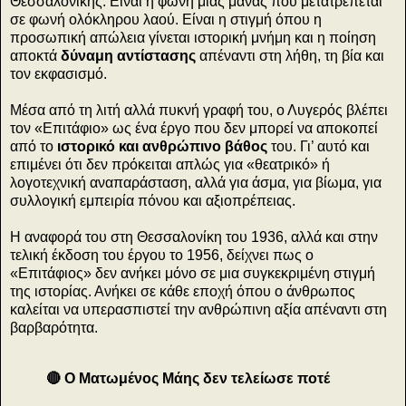
Θεσσαλονίκης. Είναι η φωνή μιας μάνας που μετατρέπεται
σε φωνή ολόκληρου λαού. Είναι η στιγμή όπου η
προσωπική απώλεια γίνεται ιστορική μνήμη και η ποίηση
αποκτά
δύναμη αντίστασης
απέναντι στη λήθη, τη βία και
τον εκφασισμό.
Μέσα από τη λιτή αλλά πυκνή γραφή του, ο Λυγερός βλέπει
τον «Επιτάφιο» ως ένα έργο που δεν μπορεί να αποκοπεί
από το
ιστορικό και ανθρώπινο βάθος
του. Γι’ αυτό και
επιμένει ότι δεν πρόκειται απλώς για «θεατρικό» ή
λογοτεχνική αναπαράσταση, αλλά για άσμα, για βίωμα, για
συλλογική εμπειρία πόνου και αξιοπρέπειας.
Η αναφορά του στη Θεσσαλονίκη του 1936, αλλά και στην
τελική έκδοση του έργου το 1956, δείχνει πως ο
«Επιτάφιος» δεν ανήκει μόνο σε μια συγκεκριμένη στιγμή
της ιστορίας. Ανήκει σε κάθε εποχή όπου ο άνθρωπος
καλείται να υπερασπιστεί την ανθρώπινη αξία απέναντι στη
βαρβαρότητα.
🔴 Ο Ματωμένος Μάης δεν τελείωσε ποτέ