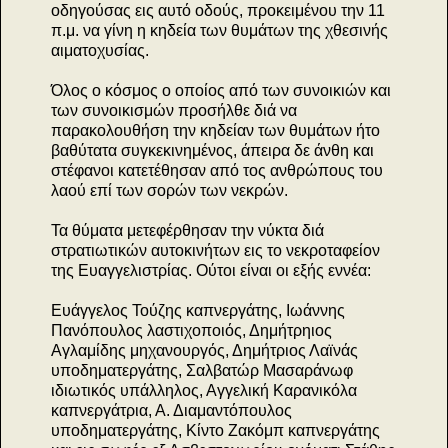
οδηγούσας εις αυτό οδούς, προκειμένου την 11
π.μ. να γίνη η κηδεία των θυμάτων της χθεσινής
αιματοχυσίας.
Όλος ο κόσμος ο οποίος από των συνοικιών και
των συνοικισμών προσήλθε διά να
παρακολουθήση την κηδείαν των θυμάτων ήτο
βαθύτατα συγκεκινημένος, άπειρα δε άνθη και
στέφανοι κατετέθησαν από τος ανθρώπους του
λαού επί των σορών των νεκρών.
Τα θύματα μετεφέρθησαν την νύκτα διά
στρατιωτικών αυτοκινήτων εις το νεκροταφείον
της Ευαγγελιστρίας. Ούτοι είναι οι εξής εννέα:
Ευάγγελος Τούζης καπνεργάτης, Ιωάννης
Πανόπουλος λαστιχοποιός, Δημήτρηιος
Αγλαμίδης μηχανουργός, Δημήτριος Λαϊνάς
υποδηματεργάτης, Σαλβατώρ Μασαράνωφ
ιδιωτικός υπάλληλος, Αγγελική Καρανικόλα
καπνεργάτρια, Α. Διαμαντόπουλος
υποδηματεργάτης, Κίντο Ζακόμπ καπνεργάτης