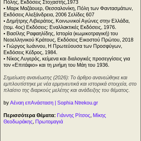
Πόλης, Εκδόσεις Στοχαστής,1973
• Μαρκ Μαζάουερ, Θεσσαλονίκη, Πόλη των Φαντασμάτων,
Εκδόσεις Αλεξάνδρεια, 2006 Σελίδες 607
• Δημήτρης Λιβιεράτος, Κοινωνικοί Αγώνες στην Ελλάδα,
(τομ. 4ος) Εκδόσεις: Εναλλακτικές Εκδόσεις, 1976.
• Βασίλης Ραφαηλίδης, Ιστορία (κωμικοτραγική) του
Νεοελληνικού Κράτους, Εκδόσεις Εικοστού Πρώτου, 2018
• Γιώργος Ιωάννου, Η Πρωτεύουσα των Προσφύγων,
Εκδόσεις Κέδρος, 1984.
• Νίκος Λυγερός, κείμενα και διαλογικές προσεγγίσεις για
τον «Επιτάφιο» και τη μνήμη του Μάη του 1936.
Σημείωση ανανέωσης (2026): Το άρθρο ανανεώθηκε και
εμπλουτίστηκε με νέα ερμηνευτικά και ιστορικά στοιχεία, στο
πλαίσιο της διαρκούς μελέτης και ανάδειξης του θέματος.
by
Αέναη επΑνάσταση | Sophia Ntrekou.gr
Περισσότερα Θέματα:
Γιάννης Ρίτσος
,
Μίκης
Θεοδωράκης
,
Πρωτομαγιά