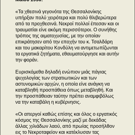
«Τα χθεσινά γεγονότα της Θεσσαλονίκης
υπήρξαν πολύ χειρότερα και πολύ θλιβερώτερα
από τα προχθεσινά. Νεκροί πολλοί έπεσαν και οι
τραυματίαι είνε ακόμη περισσότεροι. Ο συνήθης
τρόπος της αιματοχυσίας, με την οποίαν
επικράτησεν από την εποχήν του κ. Τσαλδάρη
και του μακαρίτου Κονδύλη να αντιμετωπίζωνται
τα εργατικά ζητήματα, εθαυματούργησε και αυτήν
την φοράν.
Ευρισκόμεθα δηλαδή ενώπιον μιάς πάγιας
ψυχολογίας των στρατιωτικών και των
αστυνομικών αρχών, η οποία είνε ανάγκη να
καταβληθή προσπάθεια όπως μεταβληθή. Και
την προσπάθειαν ταύτην πρέπει αναμφιβόλως
να την καταβάλη η κυβέρνησις.
«Οι απεργοί καθώς επίσης και όλος ο εργατικός
κόσμος της Θεσσαλονίκης μαζί με δεκάδας
άλλας χιλιάδων λαού, από πρωίας προσήλθον
εις το Νεκροταφείον και κατέκλυσαν τας