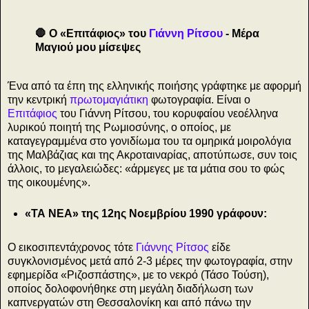
🛑 Ο «Επιτάφιος» του
Γιάννη Ρίτσου
- Μέρα
Μαγιού μου μίσεψες
Ένα από τα έπη της ελληνικής ποιήσης γράφτηκε με αφορμή
την κεντρική
πρωτομαγιάτικη
φωτογραφία. Είναι ο
Επιτάφιος
του Γιάννη Ρίτσου, του κορυφαίου νεοέλληνα
λυρικού ποιητή της Ρωμιοσύνης, ο οποίος, με
καταγεγραμμένα στο γονιδίωμα του τα ομηρικά μοιρολόγια
της Μαλβάζιας και της Ακροταιναρίας, αποτύπωσε, συν τοις
άλλοις, το μεγαλειώδες: «άρμεγες με τα μάτια σου το φώς
της οικουμένης».
«ΤΑ ΝΕΑ» της 12ης Νοεμβρίου 1990 γράφουν:
Ο εικοσιπεντάχρονος τότε
Γιάννης Ρίτσος
είδε
συγκλονισμένος μετά από 2-3 μέρες την φωτογραφία, στην
εφημερίδα «Ριζοσπάστης», με το νεκρό (Τάσο Τούση),
οποίος δολοφονήθηκε στη μεγάλη διαδήλωση των
καπνεργατών στη Θεσσαλονίκη και από πάνω την