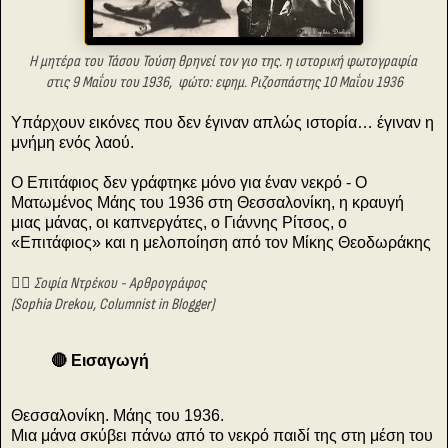
Η μητέρα του Τάσου Τούση θρηνεί τον γιο της.
η ιστορική
φωτογραφία
στις 9 Μαΐου του 1936,
φώτο: εφημ. Ριζοσπάστης 10 Μαΐου 1936
Υπάρχουν εικόνες που δεν έγιναν απλώς ιστορία… έγιναν η
μνήμη ενός λαού.
Ο Επιτάφιος δεν γράφτηκε μόνο για έναν νεκρό - Ο
Ματωμένος Μάης του 1936 στη Θεσσαλονίκη, η κραυγή
μιας μάνας, οι καπνεργάτες, ο Γιάννης Ρίτσος, ο
«Επιτάφιος» και η μελοποίηση από τον Μίκης Θεοδωράκης
✍🏻 Σοφία Ντρέκου - Αρθρογράφος
(Sophia Drekou, Columnist in Blogger)
🔴 Εισαγωγή
Θεσσαλονίκη. Μάης του 1936.
Μια μάνα σκύβει πάνω από το νεκρό παιδί της στη μέση του