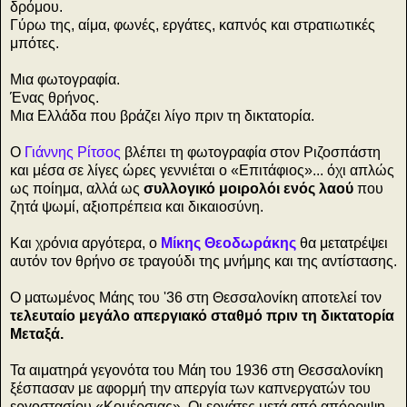
δρόμου.
Γύρω της, αίμα, φωνές, εργάτες, καπνός και στρατιωτικές
μπότες.
Μια φωτογραφία.
Ένας θρήνος.
Μια Ελλάδα που βράζει λίγο πριν τη δικτατορία.
Ο
Γιάννης Ρίτσος
βλέπει τη φωτογραφία στον Ριζοσπάστη
και μέσα σε λίγες ώρες γεννιέται ο «Επιτάφιος»... όχι απλώς
ως ποίημα, αλλά ως
συλλογικό μοιρολόι ενός λαού
που
ζητά ψωμί, αξιοπρέπεια και δικαιοσύνη.
Και χρόνια αργότερα, ο
Μίκης Θεοδωράκης
θα μετατρέψει
αυτόν τον θρήνο σε τραγούδι της μνήμης και της αντίστασης.
Ο ματωμένος Μάης του '36 στη Θεσσαλονίκη αποτελεί τον
τελευταίο μεγάλο απεργιακό σταθμό πριν τη δικτατορία
Μεταξά.
Τα αιματηρά γεγονότα του Μάη του 1936 στη Θεσσαλονίκη
ξέσπασαν με αφορμή την απεργία των καπνεργατών του
εργοστασίου «Κομέρσιας». Οι εργάτες μετά από απόρριψη