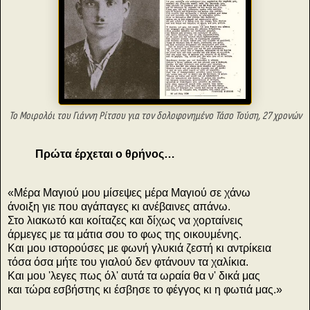
Το Μοιρολόι του Γιάννη Ρίτσου για τον
δολοφονημένο Τάσο Τούση, 27 χρονών
Πρώτα έρχεται ο θρήνος…
«Μέρα Μαγιού μου μίσεψες μέρα Μαγιού σε χάνω
άνοιξη γιε που αγάπαγες κι ανέβαινες απάνω.
Στο λιακωτό και κοίταζες και δίχως να χορταίνεις
άρμεγες με τα μάτια σου το φως της οικουμένης.
Και μου ιστορούσες με φωνή γλυκιά ζεστή κι αντρίκεια
τόσα όσα μήτε του γιαλού δεν φτάνουν τα χαλίκια.
Και μου 'λεγες πως όλ' αυτά τα ωραία θα ν' δικά μας
και τώρα εσβήστης κι έσβησε το φέγγος κι η φωτιά μας.»