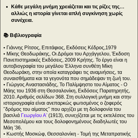
Κάθε μεγάλη μνήμη χρειάζεται και τις ρίζες της…
αλλιώς η ιστορία γίνεται απλή συγκίνηση χωρίς
συνέχεια.
📚 Βιβλιογραφία
• Γιάννης Ρίτσος, Επιτάφιος, Εκδόσεις Κέδρος,1979
• Μίκης Θεοδωράκης, Οι Δρόμοι του Αρχάγγελου, Έκδοση
Πανεπιστημιακές Εκδόσεις, 2009 Κρήτης. Το έργο είναι η
αυτοβιογραφία του μεγάλου Έλληνα συνθέτη Μίκη
Θεοδωράκη, στην οποία καταγράφει τις αναμνήσεις, τα
συναισθήματα και τα γεγονότα που σημάδεψαν τη ζωή του.
• Γιώργος Αναστασιάδης, Το Παλίμψηστο του Αίματος - Ο
Μάης του 1936 στη Θεσσαλονίκη, Εκδόσεις Παρατηρητής,
2010. Αριθμός σελίδων 368. Στη συλλογική μνήμη και στην
ιστοριογραφία είναι ανεπαρκώς φωτισμένος ο ζοφερός
"δρόμος του αίματος" που αρχίζει με τη δολοφονία του
βασιλιά
Γεωργίου Α'
(1913), συνεχίζεται με τις εκτελέσεις του
Μεσοπολέμου και τους δολοφονημένους διαδηλωτές του
Μάη '36.
• Κωστής Μοσκώφ, Θεσσαλονίκη - Τομή της Μεταπρατικής