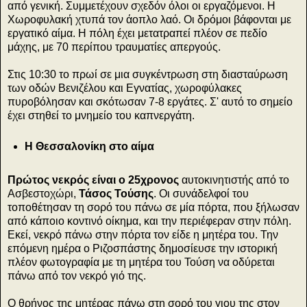
από γενική. Συμμετέχουν σχεδόν όλοι οι εργαζόμενοι. Η
Χωροφυλακή χτυπά τον άοπλο λαό. Οι δρόμοι βάφονται με
εργατικό αίμα. Η πόλη έχει μετατραπεί πλέον σε πεδίο
μάχης, με 70 περίπου τραυματίες απεργούς.
Στις 10:30 το πρωί σε μια συγκέντρωση στη διασταύρωση
των οδών Βενιζέλου και Εγνατίας, χωροφύλακες
πυροβόλησαν και σκότωσαν 7-8 εργάτες. Σ' αυτό το σημείο
έχει στηθεί το μνημείο του καπνεργάτη.
Η Θεσσαλονίκη στο αίμα
Πρώτος νεκρός είναι ο 25χρονος
αυτοκινητιστής από το
Ασβεστοχώρι,
Τάσος Τούσης
. Οι συνάδελφοί του
τοποθέτησαν τη σορό του πάνω σε μία πόρτα, που ξήλωσαν
από κάποιο κοντινό οίκημα, και την περιέφεραν στην πόλη.
Εκεί, νεκρό πάνω στην πόρτα τον είδε η μητέρα του. Την
επόμενη ημέρα ο Ριζοσπάστης δημοσίευσε την ιστορική
πλέον φωτογραφία με τη μητέρα του Τούση να οδύρεται
πάνω από τον νεκρό γιό της.
Ο θρήνος της μητέρας πάνω στη σορό του γιου της στον