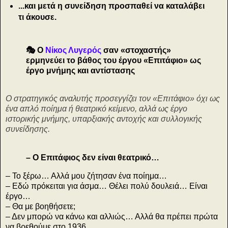
...και μετά η συνείδηση προσπαθεί να καταλάβει
τι άκουσε.
🎭 Ο
Νίκος Λυγερός
σαν «στοχαστής»
ερμηνεύει το βάθος του έργου «Επιτάφιο» ως
έργο μνήμης και αντίστασης
Ο στρατηγικός αναλυτής προσεγγίζει τον «Επιτάφιο» όχι ως
ένα απλό ποίημα ή θεατρικό κείμενο, αλλά ως έργο
ιστορικής μνήμης, υπαρξιακής αντοχής και συλλογικής
συνείδησης.
– Ο Επιτάφιος δεν είναι θεατρικό…
– Το ξέρω… Αλλά μου ζήτησαν ένα ποίημα…
– Εδώ πρόκειται για άσμα… Θέλει πολύ δουλειά… Είναι
έργο…
– Θα με βοηθήσετε;
– Δεν μπορώ να κάνω και αλλιώς… Αλλά θα πρέπει πρώτα
να βρεθούμε στο 1936.