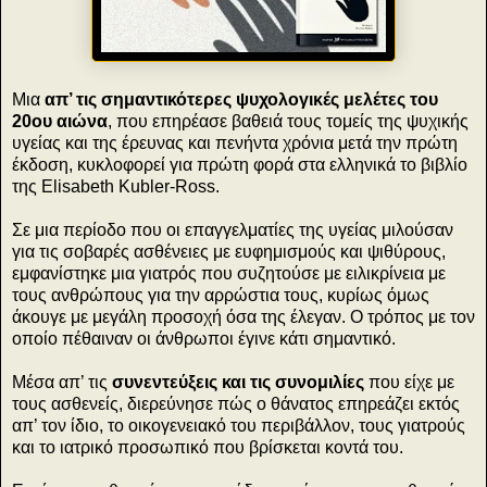
Μια
απ’ τις σημαντικότερες ψυχολογικές μελέτες του
20ου αιώνα
, που επηρέασε βαθειά τους τομείς της ψυχικής
υγείας και της έρευνας και πενήντα χρόνια μετά την πρώτη
έκδοση, κυκλοφορεί για πρώτη φορά στα ελληνικά το βιβλίο
της Elisabeth Kubler-Ross.
Σε μια περίοδο που οι επαγγελματίες της υγείας μιλούσαν
για τις σοβαρές ασθένειες με ευφημισμούς και ψιθύρους,
εμφανίστηκε μια γιατρός που συζητούσε με ειλικρίνεια με
τους ανθρώπους για την αρρώστια τους, κυρίως όμως
άκουγε με μεγάλη προσοχή όσα της έλεγαν. Ο τρόπος με τον
οποίο πέθαιναν οι άνθρωποι έγινε κάτι σημαντικό.
Μέσα απ’ τις
συνεντεύξεις και τις συνομιλίες
που είχε με
τους ασθενείς, διερεύνησε πώς ο θάνατος επηρεάζει εκτός
απ’ τον ίδιο, το οικογενειακό του περιβάλλον, τους γιατρούς
και το ιατρικό προσωπικό που βρίσκεται κοντά του.