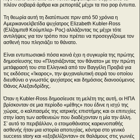
πλέον σοβαρά άρθρα και ρεπορτάζ μέχρι τα πιο pop έντυπα.
Τη θεωρία αυτή τη διατύπωσε πριν από 50 χρόνια η
Αμερικανοελβετίδα ψυχίατρος Elizabeth Kubler-Ross
(Ελίζαμπεθ Κούμπλερ- Ρος) αλλάζοντας τις μέχρι τότε
αντιλήψεις για τον τρόπο που πρέπει να προσεγγίζουμε τον
ασθενή που πλησιάζει το θάνατο.
Είναι εντυπωσιακό πόσα κοινά έχει η συγκυρία της πρώτης
δημοσίευσης του «Πλησιάζοντας τον θάνατο» με την πρώτη
μετάφρασή του στα Ελληνικά από τον Βαγγέλη Προβιά για
τις εκδόσεις «Ίκαρος», την ψυχαναλυτική σειρά του οποίου
διευθύνει ο γνωστός ψυχίατρος και δημόσιος διανοούμενος
Θάνος Αλεξανδρίδης.
Όταν η Kubler-Ross δημοσίευσε τη μελέτη της αυτή, οι ΗΠΑ
βρίσκονταν σε μια περίοδο «μέθης» που έδινε η ισχύ της
χώρας, ο καλπασμός της ιατρικής επιστήμης και οι επιτυχίες
στην ίαση των ασθενειών που διαδέχονταν η μία την άλλη.
Σ' αυτό το περιβάλλον, ο ετοιμοθάνατος καρκινοπαθής
ασθενής ήταν μια ιστορία αποτυχίας, κόντρα στο γενικό
success story και «εξοβελίζονταν» σε θαλάμους στις γωνιές