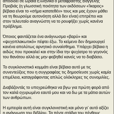
αποδίδει σε ωραία Ελληνικά ο μεταφραστής Βαγγέλης
Προβιάς (η γλωσσική ποιότητα των εκδόσεων «Ίκαρος»
βέβαια είναι το «σήμα κατατεθέν» τους και μας έχουν μάθει
να τη θεωρούμε αυτονόητη αλλά δεν είναι) επιτρέπει και
στον τελευταίο αναγνώστη να το ρουφήξει χωρίς κανένα
πρόβλημα.
Όποιος φαντάζεται ένα ανάγνωσμα «βαρύ» και
«ψυχοπλακωτικό» πέφτει έξω. Το κείμενο δεν δημιουργεί
κανένα απολύτως αρνητικό συναίσθημα. Υπάρχει βέβαια η
αιδώς που προκαλεί και στην ίδια την ψυχίατρο το γεγονός
του θανάτου αλλά ας μην φοβηθεί κανείς να το διαβάσει.
Το συγκλονιστικό κομμάτι είναι βέβαια αυτό με τις
συνεντεύξεις που η συγγραφέας τις δημοσίευσε χωρίς καμία
επιμέλεια, καταγράφοντας απλώς ολόκληρες τις συνομιλίες.
Διαβάζοντάς το υποχρεώθηκα να βγω για πρώτη φορά από
τον καλά οχυρωμένο εαυτό μου και να δω με τα μάτια αυτών
των ανθρώπων.
Η εμπειρία αυτή είναι συγκλονιστική και μόνο γι' αυτό αξίζει
η ανάγνωση του βιβλίου. Τα πέντε στάδια του πένθους