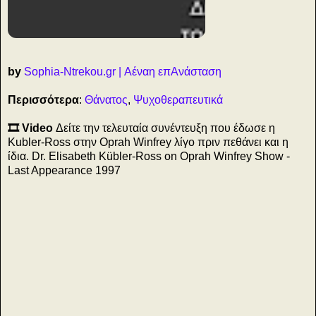
1
by
Sophia-Ntrekou.gr | Αέναη επΑνάσταση
Περισσότερα
:
Θάνατος
,
Ψυχοθεραπευτικά
🎞️ Video
Δείτε την τελευταία συνέντευξη που έδωσε η
Kubler-Ross στην Oprah Winfrey λίγο πριν πεθάνει και η
ίδια. Dr. Elisabeth Kübler-Ross on Oprah Winfrey Show -
Last Appearance 1997