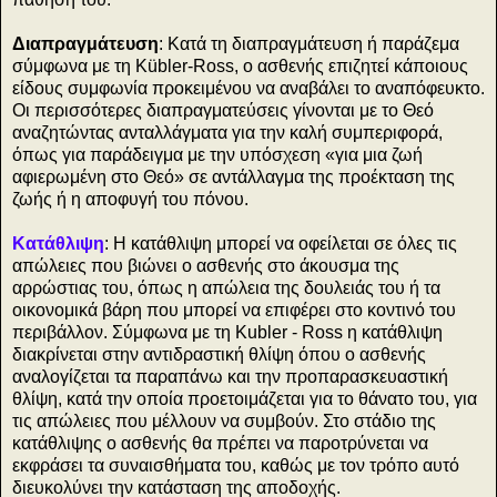
Διαπραγμάτευση
: Κατά τη διαπραγμάτευση ή παράζεμα
σύμφωνα με τη Kübler-Ross, ο ασθενής επιζητεί κάποιους
είδους συμφωνία προκειμένου να αναβάλει το αναπόφευκτο.
Οι περισσότερες διαπραγματεύσεις γίνονται με το Θεό
αναζητώντας ανταλλάγματα για την καλή συμπεριφορά,
όπως για παράδειγμα με την υπόσχεση «για μια ζωή
αφιερωμένη στο Θεό» σε αντάλλαγμα της προέκταση της
ζωής ή η αποφυγή του πόνου.
Κατάθλιψη
: Η κατάθλιψη μπορεί να οφείλεται σε όλες τις
απώλειες που βιώνει ο ασθενής στο άκουσμα της
αρρώστιας του, όπως η απώλεια της δουλειάς του ή τα
οικονομικά βάρη που μπορεί να επιφέρει στο κοντινό του
περιβάλλον. Σύμφωνα με τη Kubler - Ross η κατάθλιψη
διακρίνεται στην αντιδραστική θλίψη όπου ο ασθενής
αναλογίζεται τα παραπάνω και την προπαρασκευαστική
θλίψη, κατά την οποία προετοιμάζεται για το θάνατο του, για
τις απώλειες που μέλλουν να συμβούν. Στο στάδιο της
κατάθλιψης ο ασθενής θα πρέπει να παροτρύνεται να
εκφράσει τα συναισθήματα του, καθώς με τον τρόπο αυτό
διευκολύνει την κατάσταση της αποδοχής.