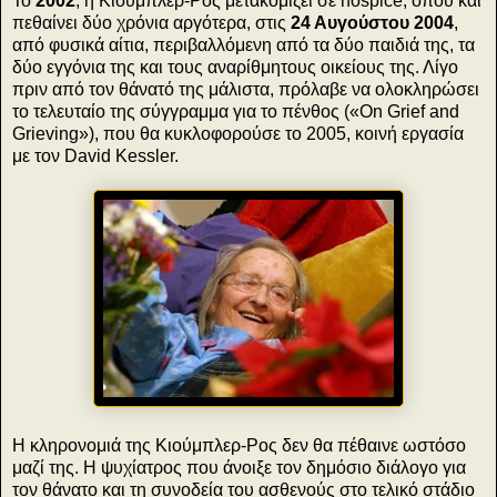
Το
2002
, η Κιούμπλερ-Ρος μετακομίζει σε hospice, όπου και
πεθαίνει δύο χρόνια αργότερα, στις
24 Αυγούστου 2004
,
από φυσικά αίτια, περιβαλλόμενη από τα δύο παιδιά της, τα
δύο εγγόνια της και τους αναρίθμητους οικείους της. Λίγο
πριν από τον θάνατό της μάλιστα, πρόλαβε να ολοκληρώσει
το τελευταίο της σύγγραμμα για το πένθος («On Grief and
Grieving»), που θα κυκλοφορούσε το 2005, κοινή εργασία
με τον David Kessler.
Η κληρονομιά της Κιούμπλερ-Ρος δεν θα πέθαινε ωστόσο
μαζί της. Η ψυχίατρος που άνοιξε τον δημόσιο διάλογο για
τον θάνατο και τη συνοδεία του ασθενούς στο τελικό στάδιο