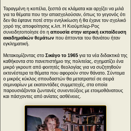
Ταραγμένη η κοπέλα, ξεσπά σε κλάματα και αρχίζει να μιλά
για τα θέματα που την απασχολούσαν, όπως το γεγονός ότι
δεν θα έφτανε ποτέ στην ενηλικίωση ή θα έχανε τον σχολικό
χορό της αποφοίτησης κ.λπ. Η Κιούμπλερ-Ρος
συνειδητοποίησε ότι η
απουσία στην ιατρική εκπαίδευση
ακαδημαϊκών θεμάτων
που άπτονται του θανάτου ήταν
εγκληματική.
Μετακομίζοντας στο
Σικάγο το 1965
για τα νέα διδακτικά της
καθήκοντα στο πανεπιστήμιο της πολιτείας, σχηματίζει ένα
μικρό γκρουπ από φοιτητές θεολογίας για να συζητηθούν
εκτενέστερα τα θέματα που αφορούν στον θάνατο. Σύντομα
ο μικρός κύκλος σπουδαστών θα μετατραπεί σε σειρά
σεμιναρίων με εκατοντάδες συμμετοχές, στα οποία
παρουσιάζονται ζωντανές συνεντεύξεις με ετοιμοθάνατους
και πάσχοντες από ανίατες ασθένειες.