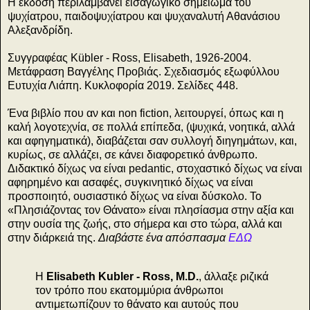
Η έκδοση περιλαμβάνει εισαγωγικό σημείωμα του
ψυχίατρου, παιδοψυχίατρου και ψυχαναλυτή Αθανάσιου
Αλεξανδρίδη.
Συγγραφέας Kübler - Ross, Elisabeth, 1926-2004.
Μετάφραση Βαγγέλης Προβιάς. Σχεδιασμός εξωφύλλου
Ευτυχία Λιάπη. Κυκλοφορία 2019. Σελίδες 448.
Ένα βιβλίο που αν και non fiction, λειτουργεί, όπως και η
καλή λογοτεχνία, σε πολλά επίπεδα, (ψυχικά, νοητικά, αλλά
και αφηγηματικά), διαβάζεται σαν συλλογή διηγημάτων, και,
κυρίως, σε αλλάζει, σε κάνει διαφορετικό άνθρωπο.
Διδακτικό δίχως να είναι pedantic, στοχαστικό δίχως να είναι
αφηρημένο και ασαφές, συγκινητικό δίχως να είναι
προσποιητό, ουσιαστικό δίχως να είναι δύσκολο. Το
«Πλησιάζοντας τον Θάνατο» είναι πλησίασμα στην αξία και
στην ουσία της ζωής, στο σήμερα και στο τώρα, αλλά και
στην διάρκειά της.
Διαβάστε ένα απόσπασμα
ΕΔΩ
H
Elisabeth Kubler - Ross, M.D.
, άλλαξε ριζικά
τον τρόπο που εκατομμύρια άνθρωποι
αντιμετωπίζουν το θάνατο και αυτούς που