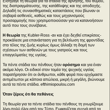
Εισήγαγε τη θεωρία για τα στάδια της άρνησης, του θυμού,
της διαπραγμάτευσης, της κατάθλιψης και της αποδοχής.
Δηλαδή τις συναισθηματικές καταστάσεις που βίωναν οι
σοβαρά ασθενείς, καθώς και τους μηχανισμούς
προσαρμογής που χρησιμοποιούσαν για να κατανοήσουν
αυτό που τους συνέβαινε.
Η θεωρία
της Kubler-Ross -αν και έχει δεχθεί επικρίσεις-
προκάλεσε μια επανάσταση για τη βελτίωση της φροντίδας
στο τέλος της ζωής κυρίως όμως άλλαξε τη δομή των
σχέσεων των ασθενών με τους γιατρούς και τους
επαγγελματίες της υγείας.
Τα πέντε στάδια του πένθους ήταν
ορόσημο
και για έναν
ακόμα λόγο. Οι ειδικοί στον τομέα της ψυχικής υγείας
παρατήρησαν ότι οι άνθρωποι, κάθε φορά που ερχόμαστε
αντιμέτωποι με κάποια απώλεια, μικρή ή μεγάλη, βιώνουμε
αυτά τα πέντε στάδια. efthimiopoulou.com
Όταν ξέρεις ότι θα πεθάνεις
Τη θεωρία για τα πέντε στάδια του πένθους τη γνωρίζουμε
λίγο-πολύ όλοι από τον Τύπο. Εμφανίζεται συχνά από τα