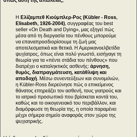
όπως αυτή της απώλειας;
Η
Ελίζαμπεθ Κιούμπλερ-Ρος (Kübler - Ross,
Elisabeth, 1926-2004)
, συγγραφέας του best
seller «On Death and Dying», μας εξηγεί πώς
μέσα από τη διεργασία του πένθους μπορούμε
να επαναπροσδιορίσουμε τη ζωή μας
αποτελεσματικά και θετικά. Η Αμερικανοελβετίδα
ψυχίατρος, όπως είναι πολύ γνωστό, εισήγαγε τη
θεωρία για τα «πέντε στάδια του πένθους» που
διατρέχει ο καταληκτικός ασθενής:
άρνηση,
θυμός, διαπραγμάτευση, κατάθλιψη και
αποδοχή
. Μέσω συνεντεύξεων και συνομιλιών,
η Kübler-Ross διερεύνησε πώς ο επικείμενος
θάνατος επηρεάζει τον ασθενή, τους γιατρούς και
το ιατρικό προσωπικό που βρίσκεται κοντά του,
καθώς και το οικογενειακό του περιβάλλον, και
διαμόρφωσε τη θεωρία της, η οποία παραμένει
μέχρι σήμερα σημείο αναφοράς στον χώρο της
ψυχιατρικής.