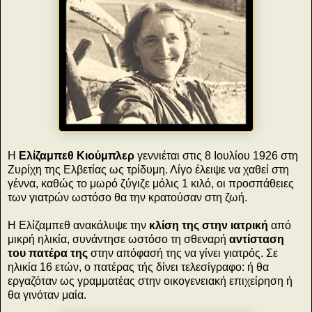
Η
Ελίζαμπεθ Κιούμπλερ
γεννιέται στις 8 Ιουλίου 1926 στη
Ζυρίχη της Ελβετίας ως τρίδυμη. Λίγο έλειψε να χαθεί στη
γέννα, καθώς το μωρό ζύγιζε μόλις 1 κιλό, οι προσπάθειες
των γιατρών ωστόσο θα την κρατούσαν στη ζωή.
Η Ελίζαμπεθ ανακάλυψε την
κλίση της στην ιατρική
από
μικρή ηλικία, συνάντησε ωστόσο τη σθεναρή
αντίσταση
του πατέρα της
στην απόφασή της να γίνει γιατρός. Σε
ηλικία 16 ετών, ο πατέρας τής δίνει τελεσίγραφο: ή θα
εργαζόταν ως γραμματέας στην οικογενειακή επιχείρηση ή
θα γινόταν μαία.