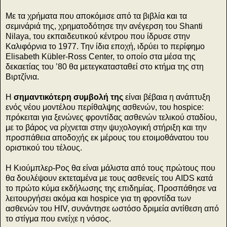
Με τα χρήματα που αποκόμισε από τα βιβλία και τα
σεμινάριά της, χρηματοδότησε την ανέγερση του Shanti
Nilaya, του εκπαιδευτικού κέντρου που ίδρυσε στην
Καλιφόρνια το 1977. Την ίδια εποχή, ιδρύει το περίφημο
Elisabeth Kübler-Ross Center, το οποίο στα μέσα της
δεκαετίας του ’80 θα μετεγκατασταθεί στο κτήμα της στη
Βιρτζίνια.
Η
σημαντικότερη συμβολή της
είναι βέβαια η ανάπτυξη
ενός νέου μοντέλου περίθαλψης ασθενών, του hospice:
πρόκειται για ξενώνες φροντίδας ασθενών τελικού σταδίου,
με το βάρος να ρίχνεται στην ψυχολογική στήριξη και την
προσπάθεια αποδοχής εκ μέρους του ετοιμοθάνατου του
οριστικού του τέλους.
Η Κιούμπλερ-Ρος θα είναι μάλιστα από τους πρώτους που
θα δουλέψουν εκτεταμένα με τους ασθενείς του AIDS κατά
το πρώτο κύμα εκδήλωσης της επιδημίας. Προσπάθησε να
λειτουργήσει ακόμα και hospice για τη φροντίδα των
ασθενών του ΗIV, συνάντησε ωστόσο δριμεία αντίθεση από
το στίγμα που ενείχε η νόσος.