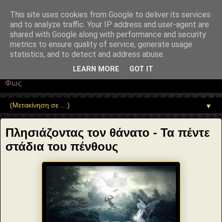
"copyrightHolder": { "@type": "Person", "name": "Sophia Drekou" },
"potentialAction": { "@type": "ReadAction", "target":
This site uses cookies from Google to deliver its services
"https://www.sophia-ntrekou.gr/2021/09/plisiazontas-ton-thanato-
and to analyze traffic. Your IP address and user-agent are
Elisabeth-Kubler-Ross-On-Death-and-Dying.html" } }
shared with Google along with performance and security
Αέναη επΑνάσταση
metrics to ensure quality of service, generate usage
statistics, and to detect and address abuse.
• Επιστήμη • Ψυχολογία • Λογοτεχνία • Τέχνες • Θεολογία •
LEARN MORE
GOT IT
Φιλοσοφία • Στοχασμοί... για τη μνήμη, τον άνθρωπο και το
Φως
▼
Πλησιάζοντας τον θάνατο - Τα πέντε
στάδια του πένθους