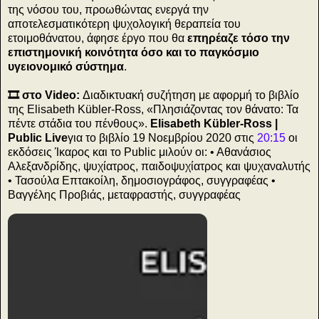
της νόσου του, προωθώντας ενεργά την
αποτελεσματικότερη ψυχολογική θεραπεία του
ετοιμοθάνατου, άφησε έργο που θα
επηρέαζε τόσο την
επιστημονική κοινότητα όσο και το παγκόσμιο
υγειονομικό σύστημα
.
🎞️ στο Video:
Διαδικτυακή συζήτηση με αφορμή το βιβλίο
της Elisabeth Kübler-Ross, «Πλησιάζοντας τον θάνατο: Τα
πέντε στάδια του πένθους».
Elisabeth Kübler-Ross |
Public Live
για το βιβλίο 19 Νοεμβρίου 2020 στις
20:15
οι
εκδόσεις Ίκαρος και το Public μιλούν οι: • Αθανάσιος
Αλεξανδρίδης, ψυχίατρος, παιδοψυχίατρος και ψυχαναλυτής
• Τασούλα Επτακοίλη, δημοσιογράφος, συγγραφέας •
Βαγγέλης Προβιάς, μεταφραστής, συγγραφέας