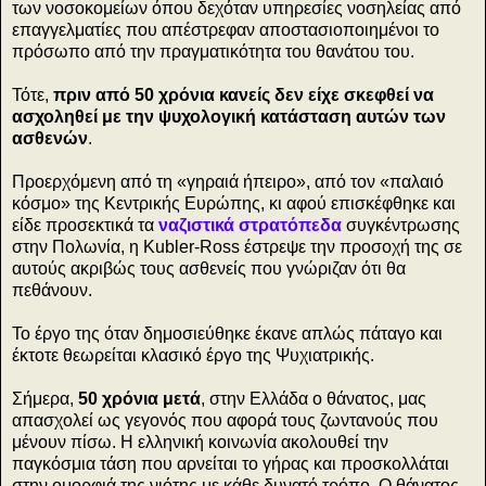
των νοσοκομείων όπου δεχόταν υπηρεσίες νοσηλείας από
επαγγελματίες που απέστρεφαν αποστασιοποιημένοι το
πρόσωπο από την πραγματικότητα του θανάτου του.
Τότε,
πριν από 50 χρόνια κανείς δεν είχε σκεφθεί να
ασχοληθεί με την ψυχολογική κατάσταση αυτών των
ασθενών
.
Προερχόμενη από τη «γηραιά ήπειρο», από τον «παλαιό
κόσμο» της Κεντρικής Ευρώπης, κι αφού επισκέφθηκε και
είδε προσεκτικά τα
ναζιστικά στρατόπεδα
συγκέντρωσης
στην Πολωνία, η Kubler-Ross έστρεψε την προσοχή της σε
αυτούς ακριβώς τους ασθενείς που γνώριζαν ότι θα
πεθάνουν.
Το έργο της όταν δημοσιεύθηκε έκανε απλώς πάταγο και
έκτοτε θεωρείται κλασικό έργο της Ψυχιατρικής.
Σήμερα,
50 χρόνια μετά
, στην Ελλάδα ο θάνατος, μας
απασχολεί ως γεγονός που αφορά τους ζωντανούς που
μένουν πίσω. Η ελληνική κοινωνία ακολουθεί την
παγκόσμια τάση που αρνείται το γήρας και προσκολλάται
στην ομορφιά της νιότης με κάθε δυνατό τρόπο. Ο θάνατος