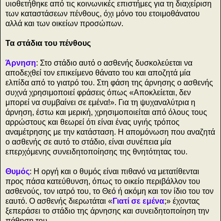
υιοθετήθηκε από τις κοινωνικές επιστήμες για τη διαχείριση
των καταστάσεων πένθους, όχι μόνο του ετοιμοθάνατου
αλλά και των οικείων προσώπων.
Τα στάδια του πένθους
Άρνηση
: Στο στάδιο αυτό ο ασθενής δυσκολεύεται να
αποδεχθεί τον επικείμενο θάνατο του και αποζητά μία
ελπίδα από το γιατρό του. Στη φάση της άρνησης ο ασθενής
συχνά χρησιμοποιεί φράσεις όπως «Αποκλείεται, δεν
μπορεί να συμβαίνει σε εμένα!». Για τη ψυχαναλύτρια η
άρνηση, έστω και μερική, χρησιμοποιείται από όλους τους
αρρώστους και θεωρεί ότι είναι ένας υγιής τρόπος
αναμέτρησης με την κατάσταση. Η απομόνωση που αναζητά
ο ασθενής σε αυτό το στάδιο, είναι συνέπεια μία
επερχόμενης συνειδητοποίησης της θνητότητας του.
Θυμός
: Η οργή και ο θυμός είναι πιθανό να μετατίθενται
προς πάσα κατεύθυνση, όπως το οικείο περιβάλλον του
ασθενούς, τον ιατρό του, το Θεό ή ακόμη και τον ίδιο του τον
εαυτό. Ο ασθενής διερωτάται «
Γιατί σε εμένα
;» έχοντας
ξεπεράσει το στάδιο της άρνησης και συνειδητοποίηση την
πάθηση του.