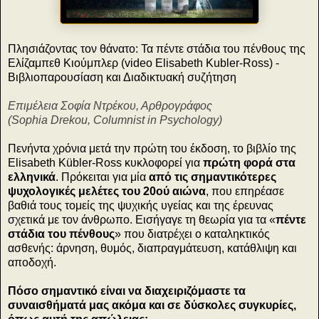
Πλησιάζοντας τον θάνατο: Τα πέντε στάδια του πένθους της
Ελίζαμπεθ Κιούμπλερ (video Elisabeth Kubler-Ross) -
Βιβλιοπαρουσίαση και Διαδικτυακή συζήτηση
Επιμέλεια Σοφία Ντρέκου, Αρθρογράφος
(Sophia Drekou, Columnist in Psychology)
Πενήντα χρόνια μετά την πρώτη του έκδοση, το βιβλίο της
Elisabeth Kübler-Ross κυκλοφορεί για
πρώτη φορά στα
ελληνικά
. Πρόκειται για μία
από τις σημαντικότερες
ψυχολογικές μελέτες του 20ού αιώνα
, που επηρέασε
βαθιά τους τομείς της ψυχικής υγείας και της έρευνας
σχετικά με τον άνθρωπο. Εισήγαγε τη θεωρία για τα «
πέντε
στάδια του πένθους
» που διατρέχει ο καταληκτικός
ασθενής: άρνηση, θυμός, διαπραγμάτευση, κατάθλιψη και
αποδοχή.
Πόσο σημαντικό είναι να διαχειριζόμαστε τα
συναισθήματά μας ακόμα και σε δύσκολες συγκυρίες,