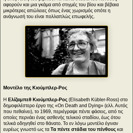
αφορούν και μια γκάμα από στιγμές του βίου και βέβαια
μικρότερες απώλειες όπως ένας χωρισμός οπότε η
ανάγνωσή του είναι πολλαπλώς επωφελής.
Μοντέλο της Κιούμπλερ-Ρος
Η
Ελίζαμπεθ Κιούμπλερ-Ρος
(Elisabeth Kübler-Ross) στο
δημοφιλέστερο έργο της «On Death and Dying» (ελλ. Αυτός
που πεθαίνει), το 1969, περιέγραψε πέντε φάσεις, από τις
οποίες περνάει ένας ασθενής τελικού σταδίου, έως ότου
τελικά οδηγηθεί στο θάνατο. Το εν λόγω μοντέλο έγιναν
ευρέως γνωστό ως τα
Τα πέντε στάδια του πένθους
και