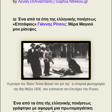
by
Αέναη επΑνάσταση | Sophia Ntrekou.gr
📖
Ένα από τα έπη της ελληνικής ποιήσεως
«Επιτάφιος»
Γιάννης Ρίτσος
: Μέρα Μαγιού
μου μίσεψες
Η μητέρα του Τάσου Τούση θρηνεί τον γιο της:
η ιστορική φωτογραφία
της
9ης Μαΐου 1936,
που ενέπνευσε τον Επιτάφιο του Ρίτσου.
Ένα από τα έπη τής ελληνικής ποιήσεως
γράφτηκε με αφορμή μια πρωτομαγιάτικη