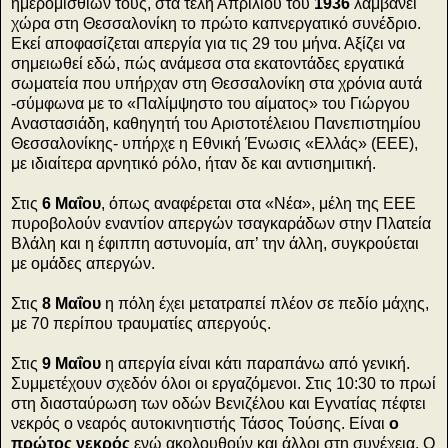
ημερομισθίων τους, στα τέλη Απριλίου του
1936
λαμβάνει
χώρα στη Θεσσαλονίκη το πρώτο καπνεργατικό συνέδριο.
Εκεί αποφασίζεται απεργία για τις 29 του μήνα. Αξίζει να
σημειωθεί εδώ, πώς ανάμεσα στα εκατοντάδες εργατικά
σωματεία που υπήρχαν στη Θεσσαλονίκη στα χρόνια αυτά
-σύμφωνα με το «Παλίμψηστο του αίματος» του Γιώργου
Αναστασιάδη, καθηγητή του Αριστοτέλειου Πανεπιστημίου
Θεσσαλονίκης- υπήρχε η Εθνική Ένωσις «Ελλάς» (ΕΕΕ),
με ιδιαίτερα αρνητικό ρόλο, ήταν δε και αντισημιτική.
Στις
6 Μαΐου
, όπως αναφέρεται στα «Νέα», μέλη της ΕΕΕ
πυροβολούν εναντίον απεργών τσαγκαράδων στην Πλατεία
Βλάλη και η έφιππη αστυνομία, απ’ την άλλη, συγκρούεται
με ομάδες απεργών.
Στις
8 Μαΐου
η πόλη έχει μετατραπεί πλέον σε πεδίο μάχης,
με 70 περίπου τραυματίες απεργούς.
Στις
9 Μαΐου
η απεργία είναι κάτι παραπάνω από γενική.
Συμμετέχουν σχεδόν όλοι οι εργαζόμενοι. Στις 10:30 το πρωί
στη διασταύρωση των οδών Βενιζέλου και Εγνατίας πέφτει
νεκρός ο νεαρός αυτοκινητιστής Τάσος Τούσης. Είναι
ο
πρώτος νεκρός
ενώ ακολουθούν και άλλοι στη συνέχεια. Ο