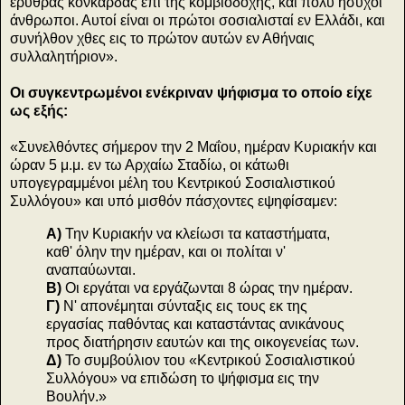
ερυθράς κονκάρδας επί της κομβιοδόχης, και πολύ ήσυχοι
άνθρωποι. Αυτοί είναι οι πρώτοι σοσιαλισταί εν Ελλάδι, και
συνήλθον χθες εις το πρώτον αυτών εν Αθήναις
συλλαλητήριον».
Οι συγκεντρωμένοι ενέκριναν ψήφισμα το οποίο είχε
ως εξής:
«Συνελθόντες σήμερον την 2 Μαΐου, ημέραν Κυριακήν και
ώραν 5 μ.μ. εν τω Αρχαίω Σταδίω, οι κάτωθι
υπογεγραμμένοι μέλη του Κεντρικού Σοσιαλιστικού
Συλλόγου» και υπό μισθόν πάσχοντες εψηφίσαμεν:
Α)
Την Κυριακήν να κλείωσι τα καταστήματα,
καθ' όλην την ημέραν, και οι πολίται ν'
αναπαύωνται.
Β)
Οι εργάται να εργάζωνται 8 ώρας την ημέραν.
Γ)
Ν' απονέμηται σύνταξις εις τους εκ της
εργασίας παθόντας και καταστάντας ανικάνους
προς διατήρησιν εαυτών και της οικογενείας των.
Δ)
Το συμβούλιον του «Κεντρικού Σοσιαλιστικού
Συλλόγου» να επιδώση το ψήφισμα εις την
Βουλήν.»