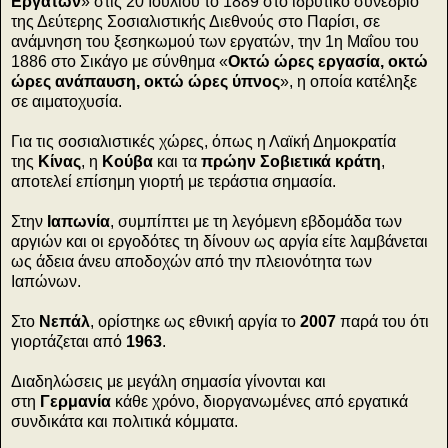
Εργατών
» στις 20 Ιουλίου το 1889 στο ιδρυτικό συνέδριο
της Δεύτερης Σοσιαλιστικής Διεθνούς στο Παρίσι, σε
ανάμνηση του ξεσηκωμού των εργατών, την 1η Μαΐου του
1886 στο Σικάγο με σύνθημα «
Οκτώ ώρες εργασία, οκτώ
ώρες ανάπαυση, οκτώ ώρες ύπνος
», η οποία κατέληξε
σε αιματοχυσία.
Για τις σοσιαλιστικές χώρες, όπως η Λαϊκή Δημοκρατία
της
Κίνας
, η
Κούβα
και τα
πρώην Σοβιετικά κράτη
,
αποτελεί επίσημη γιορτή με τεράστια σημασία.
Στην
Ιαπωνία
, συμπίπτει με τη λεγόμενη εβδομάδα των
αργιών και οι εργοδότες τη δίνουν ως αργία είτε λαμβάνεται
ως άδεια άνευ αποδοχών από την πλειονότητα των
Ιαπώνων.
Στο
Νεπάλ
, ορίστηκε ως εθνική αργία το
2007
παρά του ότι
γιορτάζεται από
1963
.
Διαδηλώσεις με μεγάλη σημασία γίνονται και
στη
Γερμανία
κάθε χρόνο, διοργανωμένες από εργατικά
συνδικάτα και πολιτικά κόμματα.