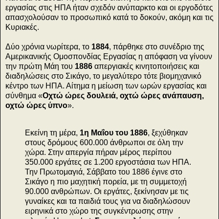
εργασίας στις ΗΠΑ ήταν σχεδόν ανύπαρκτο και οι εργοδότες
απασχολούσαν το προσωπικό κατά το δοκούν, ακόμη και τις
Κυριακές.
Δύο χρόνια νωρίτερα, το
1884
, πάρθηκε στο συνέδριο της
Αμερικανικής Ομοσπονδίας Εργασίας η απόφαση να γίνουν
την πρώτη Μάη του
1886
απεργιακές κινητοποιήσεις και
διαδηλώσεις στο Σικάγο, το μεγαλύτερο τότε βιομηχανικό
κέντρο των ΗΠΑ. Αίτημα η μείωση των ωρών εργασίας και
σύνθημα «
Οχτώ ώρες δουλειά, οχτώ ώρες ανάπαυση,
οχτώ ώρες ύπνο
».
Εκείνη τη μέρα,
1η Μαΐου του 1886
, ξεχύθηκαν
στους δρόμους 600.000 άνθρωποι σε όλη την
χώρα. Στην απεργία πήραν μέρος περίπου
350.000 εργάτες σε 1.200 εργοστάσια των ΗΠΑ.
Την Πρωτομαγιά, Σάββατο του 1886 έγινε στο
Σικάγο η πιο μαχητική πορεία, με τη συμμετοχή
90.000 ανθρώπων. Οι εργάτες, ξεκίνησαν με τις
γυναίκες και τα παιδιά τους για να διαδηλώσουν
ειρηνικά στο χώρο της συγκέντρωσης στην