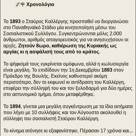
🌌🌹
Χρονολόγιο
Το
1893
ο Σταύρος Καλλέργης προσπαθεί να διοργανώσει
στο Παναθηναϊκό Στάδιο μία κινητοποίηση μέσω του
Σοσιαλιστικού Συλλόγου. Συγκεντρώνονται μόλις 2.000
άνθρωποι, αριθμός απαγορευτικός για να ανησυχήσουν οι
αρχές.
Ζητούν 8ωρο, καθιέρωση της Κυριακής ως
αργίας κι η ασφάλισή τους από το κράτος
.
Το ψήφισμά τους εγκρίνεται ομόφωνα, αλλά η κωλυσιεργία
είναι μεγάλη. Το επιδίδουν την 1η Δεκεμβρίου
1893
στον
Πρόεδρο της Βουλής. Εκείνος καθυστερεί ακόμη
περισσότερο, δεν το εκφωνεί κι αντίδραση του Καλλέργη,
επιφέρει την σύλληψή του και τον ξυλοδαρμό για δύο ημέρες
στο αστυνομικό τμήμα, όπου μεταφέρθηκε.
Το
1894
, γίνεται μια μεγάλη συγκέντρωση με τα ίδια αιτήματα
που λήγει με 10 συλλήψεις και τον Αύγουστο ακολουθεί η
σύλληψη του σοσιαλιστή Σταύρου Καλλέργη.
Το κίνημα ατόνησε κι εξαφανίστηκε. Πέρασαν 17 χρόνια και...