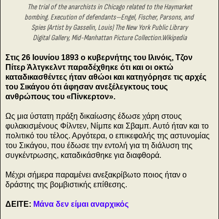
The trial of the anarchists in Chicago related to the Haymarket
bombing. Execution of defendants—Engel, Fischer, Parsons,
and
Spies (Artist by Gasselin, Louis) The New York Public Library
Digital Gallery, Mid-Manhattan Picture Collection.
Wikipedia
Στις 26 Ιουνίου 1893 ο κυβερνήτης του Ιλινόις, Τζον
Πίτερ Άλτγκελντ παραδέχθηκε ότι και οι οκτώ
καταδικασθέντες ήταν αθώοι και κατηγόρησε τις αρχές
του Σικάγου ότι άφησαν ανεξέλεγκτους τους
ανθρώπους του «Πίνκερτον».
Ως μια ύστατη πράξη δικαίωσης έδωσε χάρη στους
φυλακισμένους Φίλντεν, Νίμπε και Σβαμπ. Αυτό ήταν και το
πολιτικό του τέλος. Αργότερα, ο επικεφαλής της αστυνομίας
του Σικάγου, που έδωσε την εντολή για τη διάλυση της
συγκέντρωσης, καταδικάσθηκε για διαφθορά.
Μέχρι σήμερα παραμένει ανεξακρίβωτο ποιος ήταν ο
δράστης της βομβιστικής επίθεσης.
ΔΕΙΤΕ:
Μάνα δεν είμαι αναρχικός