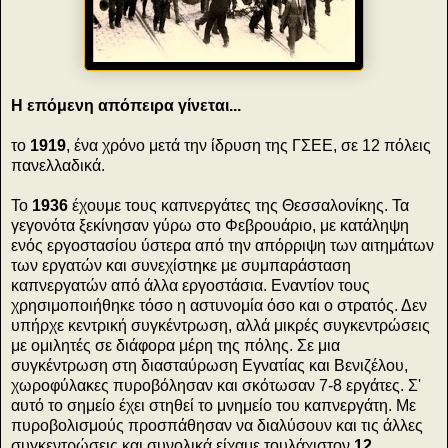
Η επόμενη απόπειρα γίνεται...
το
1919
, ένα χρόνο μετά την ίδρυση της ΓΣΕΕ, σε 12 πόλεις
πανελλαδικά.
Το
1936
έχουμε τους καπνεργάτες της Θεσσαλονίκης.
Τα
γεγονότα ξεκίνησαν γύρω στο Φεβρουάριο, με κατάληψη
ενός εργοστασίου ύστερα από την απόρριψη των αιτημάτων
των εργατών και συνεχίστηκε με συμπαράσταση
καπνεργατών από άλλα εργοστάσια. Εναντίον τους
χρησιμοποιήθηκε τόσο η αστυνομία όσο και ο στρατός. Δεν
υπήρχε κεντρική συγκέντρωση, αλλά μικρές συγκεντρώσεις
με ομιλητές σε διάφορα μέρη της πόλης.
Σε μια
συγκέντρωση στη διασταύρωση Εγνατίας και Βενιζέλου,
χωροφύλακες πυροβόλησαν και σκότωσαν 7-8 εργάτες. Σ'
αυτό το σημείο έχει στηθεί το μνημείο του καπνεργάτη. Με
πυροβολισμούς προσπάθησαν να διαλύσουν και τις άλλες
συγκεντρώσεις και συνολικά είχαμε τουλάχιστον
12