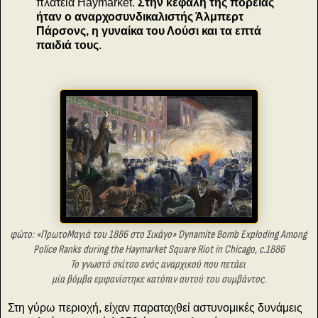
πλατεία Haymarket.
Στην κεφαλή της πορείας
ήταν ο αναρχοσυνδικαλιστής Άλμπερτ
Πάρσονς, η γυναίκα του Λούσι και τα επτά
παιδιά τους
.
φώτο: «ΠρωτοΜαγιά του 1886 στο Σικάγο»
Dynamite Bomb Exploding Among
Police Ranks
during the Haymarket Square Riot in Chicago, c.1886
Το γνωστό σκίτσο ενός αναρχικού που πετάει
μία βόμβα εμφανίστηκε κατόπιν αυτού του συμβάντος.
Στη γύρω περιοχή, είχαν παραταχθεί αστυνομικές δυνάμεις