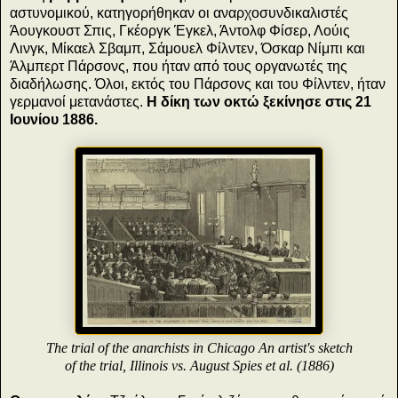
αστυνομικού, κατηγορήθηκαν οι αναρχοσυνδικαλιστές
Άουγκουστ Σπις, Γκέοργκ Έγκελ, Άντολφ Φίσερ, Λούις
Λινγκ, Μίκαελ Σβαμπ, Σάμουελ Φίλντεν, Όσκαρ Νίμπι και
Άλμπερτ Πάρσονς, που ήταν από τους οργανωτές της
διαδήλωσης. Όλοι, εκτός του Πάρσονς και του Φίλντεν, ήταν
γερμανοί μετανάστες.
Η δίκη των οκτώ ξεκίνησε στις 21
Ιουνίου 1886.
The trial of the anarchists in Chicago An artist's sketch
of the trial, Illinois vs. August Spies et al. (1886)