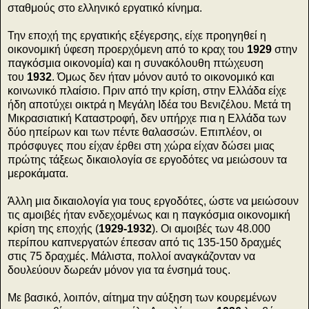
σταθμούς στο ελληνικό εργατικό κίνημα.
Την εποχή της εργατικής εξέγερσης, είχε προηγηθεί η
οικονομική ύφεση προερχόμενη από το κραχ του
1929
στην
παγκόσμια οικονομία) και η συνακόλουθη πτώχευση
του
1932
. Όμως δεν ήταν μόνον αυτό το οικονομικό και
κοινωνικό πλαίσιο. Πριν από την κρίση, στην Ελλάδα είχε
ήδη αποτύχει οικτρά η Μεγάλη Ιδέα του Βενιζέλου. Μετά τη
Μικρασιατική Καταστροφή, δεν υπήρχε πια η Ελλάδα των
δύο ηπείρων και των πέντε θαλασσών. Επιπλέον, οι
πρόσφυγες που είχαν έρθει στη χώρα είχαν δώσει μιας
πρώτης τάξεως δικαιολογία σε εργοδότες να μειώσουν τα
μεροκάματα.
Άλλη μια δικαιολογία για τους εργοδότες, ώστε να μειώσουν
τις αμοιβές ήταν ενδεχομένως και η παγκόσμια οικονομική
κρίση της εποχής (
1929-1932
). Οι αμοιβές των 48.000
περίπου καπνεργατών έπεσαν από τις 135-150 δραχμές
στις 75 δραχμές. Μάλιστα, πολλοί αναγκάζονταν να
δουλεύουν δωρεάν μόνον για τα ένσημά τους.
Με βασικό, λοιπόν, αίτημα την αύξηση των κουρεμένων