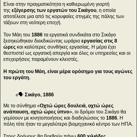
Είναι στην πραγματικότητα η καθιερωμένη γιορτή
της
εξέγερσης των εργατών του Σικάγου
, η οποία
αποτέλεσε μια από τις κορυφαίες στιγμές της πάλης των
τάξεων στη νεότερη εποχή.
Τον Μάη του
1886
τα εργατικά συνδικάτα στο Σικάγο
ξεσηκώθηκαν διεκδικώντας ωράριο
εργασίας στις 8
ώρες
και καλύτερες συνθήκες εργασίας. Η μέρα έχει
θεσπιστεί ως εργατική απεργία και όλες οι υπηρεσίες και οι
επιχειρήσεις παραμένουν κλειστές.
Η πρώτη του Μάη, είναι μέρα ορόσημο για τους αγώνες
του εργάτη.
✊🗣
Σικάγο, 1886
Με το σύνθημα «
Οχτώ ώρες δουλειά, οχτώ ώρες
ανάπαυση, οχτώ ώρες ύπνο
», οι δρόμοι του Σικάγο θα
γεμίσουν με κινητοποιήσεις και διαδηλώσεις το
1886
. Η
πόλη τότε ήταν το μεγαλύτερο βιομηχανικό κέντρο των ΗΠΑ.
Στους δρόμους θα βρεθούν πάνω
600 χιλιάδες