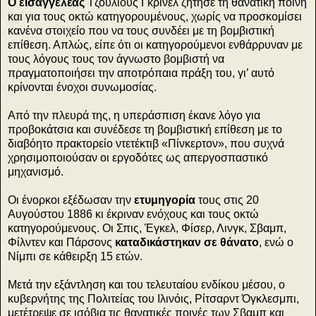
Ο εισαγγελέας
Τζούλιους Γκρίνελ ζήτησε τη θανατική ποινή
και για τους οκτώ κατηγορουμένους, χωρίς να προσκομίσει
κανένα στοιχείο που να τους συνδέει με τη βομβιστική
επίθεση. Απλώς, είπε ότι οι κατηγορούμενοι ενθάρρυναν με
τους λόγους τους τον άγνωστο βομβιστή να
πραγματοποιήσει την αποτρόπαια πράξη του, γι’ αυτό
κρίνονται ένοχοι συνωμοσίας.
Από την πλευρά της, η υπεράσπιση έκανε λόγο για
προβοκάτσια και συνέδεσε τη βομβιστική επίθεση με το
διαβόητο πρακτορείο ντετέκτιβ «Πίνκερτον», που συχνά
χρησιμοποιούσαν οι εργοδότες ως απεργοσπαστικό
μηχανισμό.
Οι ένορκοι εξέδωσαν την
ετυμηγορία
τους στις 20
Αυγούστου 1886 κι έκριναν ενόχους και τους οκτώ
κατηγορούμενους. Οι Σπις, Έγκελ, Φίσερ, Λινγκ, Σβαμπ,
Φίλντεν και Πάρσονς
καταδικάστηκαν σε θάνατο
, ενώ ο
Νίμπι σε κάθειρξη 15 ετών.
Μετά την εξάντληση και του τελευταίου ενδίκου μέσου, ο
κυβερνήτης της Πολιτείας του Ιλινόις, Ρίτσαρντ Όγκλεσμπι,
μετέτρεψε σε ισόβια τις θανατικές ποινές των Σβαμπ και