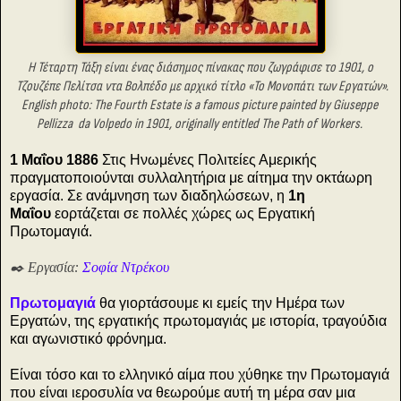
Η Τέταρτη Τάξη είναι ένας διάσημος πίνακας που ζωγράφισε
το 1901,
ο
Τ
ζουζέπε Πελίτσα ντα Βολπέδο
με αρχικό τίτλο «Το Μονοπάτι των Εργατών».
English photo: The Fourth Estate is a famous picture
painted by Giuseppe
Pellizza
da Volpedo in 1901,
originally entitled The Path of Workers.
1 Μαΐου 1886
Στις Ηνωμένες Πολιτείες Αμερικής
πραγματοποιούνται συλλαλητήρια με αίτημα την οκτάωρη
εργασία. Σε ανάμνηση των διαδηλώσεων, η
1η
Μαΐου
εορτάζεται σε πολλές χώρες ως Εργατική
Πρωτομαγιά.
✒️ Εργασία:
Σοφία Ντρέκου
Πρωτομαγιά
θα γιορτάσουμε κι εμείς την Ημέρα των
Εργατών, της εργατικής πρωτομαγιάς με ιστορία, τραγούδια
και αγωνιστικό φρόνημα.
Είναι τόσο και το ελληνικό αίμα που χύθηκε την Πρωτομαγιά
που είναι ιεροσυλία να θεωρούμε αυτή τη μέρα σαν μια