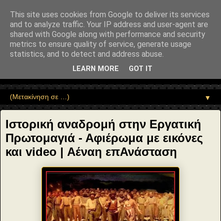
"copyrightHolder": { "@type": "Person", "name": "Sophia Drekou" },
"potentialAction": { "@type": "ReadAction", "target":
This site uses cookies from Google to deliver its services
"https://www.sophia-ntrekou.gr/2013/05/blog-post.html" } }
and to analyze traffic. Your IP address and user-agent are
Αέναη επΑνάσταση
shared with Google along with performance and security
metrics to ensure quality of service, generate usage
statistics, and to detect and address abuse.
• Επιστήμη • Ψυχολογία • Λογοτεχνία • Τέχνες • Θεολογία •
Φιλοσοφία • Στοχασμοί... για τη μνήμη, τον άνθρωπο και το
LEARN MORE
GOT IT
Φως
▼
Ιστορική αναδρομή στην Εργατική
Πρωτομαγιά - Αφιέρωμα με εικόνες
και video | Αέναη επΑνάσταση