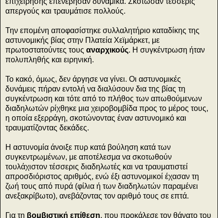
επιχείρησης επενέβησαν δυναμικά. Σκότωσαν τέσσερις
απεργούς και τραυμάτισε πολλούς.
Την επομένη αποφασίστηκε συλλαλητήριο καταδίκης της
αστυνομικής βίας στην Πλατεία Χεϊμάρκετ, με
πρωτοστατούντες τους
αναρχικούς
. Η συγκέντρωση ήταν
πολυπληθής και ειρηνική.
Το κακό, όμως, δεν άργησε να γίνει. Οι αστυνομικές
δυνάμεις πήραν εντολή να διαλύσουν δια της βίας τη
συγκέντρωση και τότε από το πλήθος των απωθούμενων
διαδηλωτών ρίχθηκε μια χειροβομβίδα προς το μέρος τους,
η οποία εξερράγη, σκοτώνοντας έναν αστυνομικό και
τραυματίζοντας δεκάδες.
Η αστυνομία άνοιξε πυρ κατά βούληση κατά των
συγκεντρωμένων, με αποτέλεσμα να σκοτωθούν
τουλάχιστον τέσσερις διαδηλωτές και να τραυματιστεί
απροσδιόριστος αριθμός, ενώ έξι αστυνομικοί έχασαν τη
ζωή τους από πυρά (φίλια ή των διαδηλωτών παραμένει
ανεξακρίβωτο), ανεβάζοντας τον αριθμό τους σε επτά.
Για τη
βομβιστική επίθεση
, που προκάλεσε τον θάνατο του