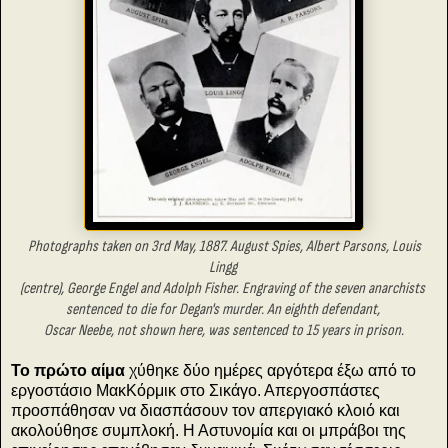
Photographs taken on 3rd May, 1887. August Spies, Albert
Parsons, Louis
Lingg
(centre),
George Engel and Adolph Fisher.
Engraving of the seven anarchists
sentenced
t
o die f
or Degan's murder.
An
eighth defendant,
Oscar Neebe, not shown here, was sentenced to 15 years in prison.
Το πρώτο αίμα
χύθηκε δύο ημέρες αργότερα έξω από το
εργοστάσιο ΜακΚόρμικ στο Σικάγο. Απεργοσπάστες
προσπάθησαν να διασπάσουν τον απεργιακό κλοιό και
ακολούθησε συμπλοκή. Η Αστυνομία και οι μπράβοι της