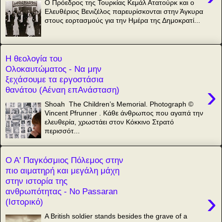
Ο Πρόεδρος της Τουρκίας Κεμάλ Ατατούρκ και ο
Ελευθέριος Βενιζέλος παρευρίσκονται στην Άγκυρα
στους εορτασμούς για την Ημέρα της Δημοκρατί...
Η θεολογία του
Ολοκαυτώματος - Να μην
ξεχάσουμε τα εργοστάσια
›
θανάτου (Αέναη επΑνάσταση)
Shoah The Children’s Memorial. Photograph ©
Vincent Pfrunner . Κάθε άνθρωπος που αγαπά την
ελευθερία, χρωστάει στον Κόκκινο Στρατό
περισσότ...
Ο Α' Παγκόσμιος Πόλεμος στην
πιο αιματηρή και μεγάλη μάχη
στην ιστορία της
ανθρωπότητας - Νο Passaran
›
(Ιστορικό)
A British soldier stands besides the grave of a