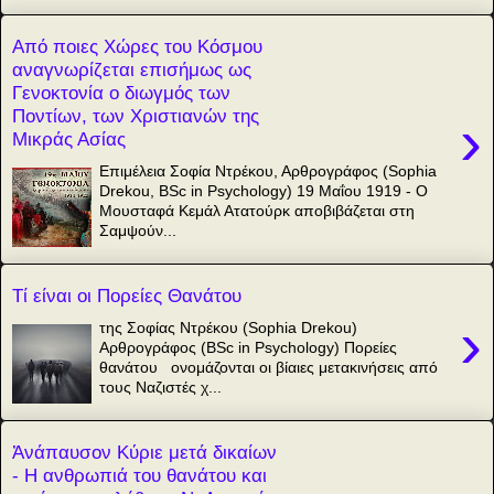
Από ποιες Χώρες του Κόσμου
αναγνωρίζεται επισήμως ως
Γενοκτονία ο διωγμός των
Ποντίων, των Χριστιανών της
›
Μικράς Ασίας
Επιμέλεια Σοφία Ντρέκου, Αρθρογράφος (Sophia
Drekou, BSc in Psychology) 19 Μαΐου 1919 - Ο
Μουσταφά Κεμάλ Ατατούρκ αποβιβάζεται στη
Σαμψούν...
Τί είναι οι Πορείες Θανάτου
›
της Σοφίας Ντρέκου (Sophia Drekou)
Αρθρογράφος (BSc in Psychology) Πορείες
θανάτου ονομάζονται οι βίαιες μετακινήσεις από
τους Ναζιστές χ...
Ἀνάπαυσον Κύριε μετά δικαίων
- Η ανθρωπιά του θανάτου και