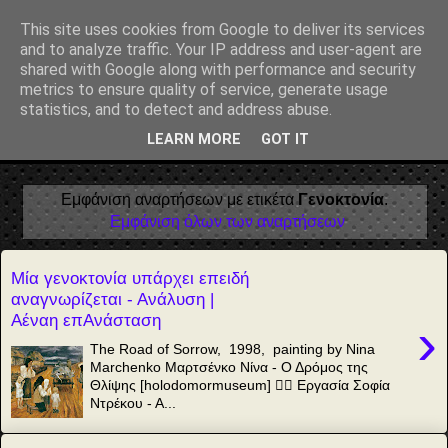
Αέναη επΑνάσταση
This site uses cookies from Google to deliver its services
and to analyze traffic. Your IP address and user-agent are
• Επιστήμη • Ψυχολογία • Λογοτεχνία • Τέχνες • Θεολογία •
shared with Google along with performance and security
Φιλοσοφία • Στοχασμοί... για τη μνήμη, τον άνθρωπο και το
metrics to ensure quality of service, generate usage
Φως
statistics, and to detect and address abuse.
LEARN MORE
GOT IT
▼
Εμφάνιση αναρτήσεων με ετικέτα
Γενοκτονία
.
Εμφάνιση όλων των αναρτήσεων
Μία γενοκτονία υπάρχει επειδή
αναγνωρίζεται - Ανάλυση |
Αέναη επΑνάσταση
›
The Road of Sorrow, 1998, painting by Nina
Marchenko Μαρτσένκο Νίνα - Ο Δρόμος της
Θλίψης [holodomormuseum] ✍🏻 Εργασία Σοφία
Ντρέκου - Α...