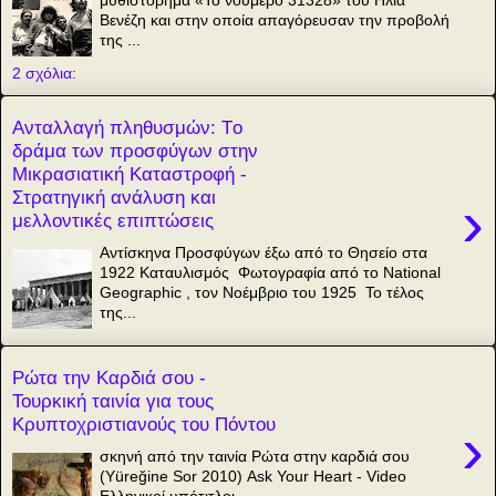
Βενέζη και στην οποία απαγόρευσαν την προβολή
της ...
2 σχόλια:
Ανταλλαγή πληθυσμών: Tο
δράμα των προσφύγων στην
Μικρασιατική Καταστροφή -
Στρατηγική ανάλυση και
›
μελλοντικές επιπτώσεις
Αντίσκηνα Προσφύγων έξω από το Θησείο στα
1922 Καταυλισμός Φωτογραφία από το National
Geographic , τον Νοέμβριο του 1925 Το τέλος
της...
Ρώτα την Καρδιά σου -
Τουρκική ταινία για τους
Κρυπτοχριστιανούς του Πόντου
›
σκηνή από την ταινία Ρώτα στην καρδιά σου
(Yüreğine Sor 2010) Ask Your Heart - Video
Ελληνικοί υπότιτλοι