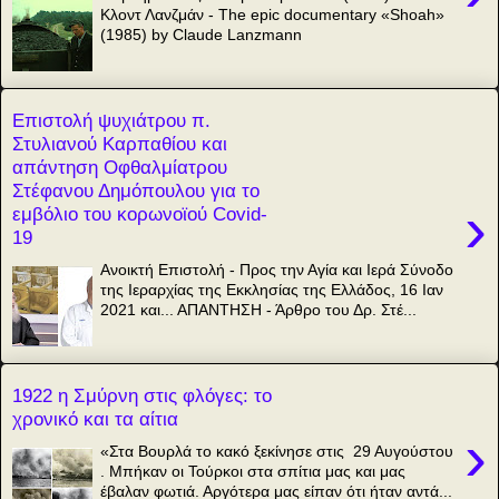
Κλοντ Λανζμάν - The epic documentary «Shoah»
(1985) by Claude Lanzmann
Επιστολή ψυχιάτρου π.
Στυλιανού Καρπαθίου και
απάντηση Οφθαλμίατρου
Στέφανου Δημόπουλου για το
›
εμβόλιο του κορωνοϊού Covid-
19
Ανοικτή Επιστολή - Προς την Αγία και Ιερά Σύνοδο
της Ιεραρχίας της Εκκλησίας της Ελλάδος, 16 Ιαν
2021 και... ΑΠΑΝΤΗΣΗ - Άρθρο του Δρ. Στέ...
1922 η Σμύρνη στις φλόγες: το
χρονικό και τα αίτια
›
«Στα Βουρλά το κακό ξεκίνησε στις 29 Αυγούστου
. Μπήκαν οι Τούρκοι στα σπίτια μας και μας
έβαλαν φωτιά. Αργότερα μας είπαν ότι ήταν αντά...