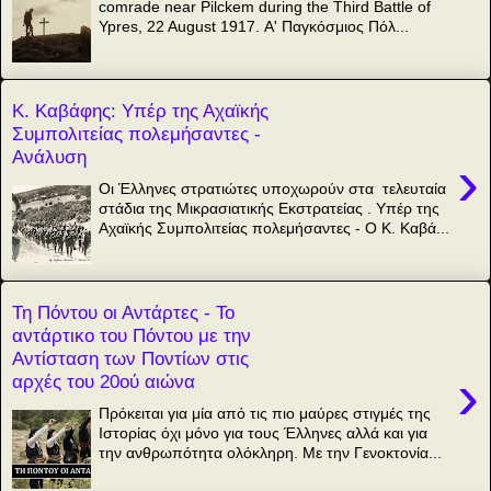
comrade near Pilckem during the Third Battle of
Ypres, 22 August 1917. Α' Παγκόσμιος Πόλ...
Κ. Καβάφης: Υπέρ της Αχαϊκής
Συμπολιτείας πολεμήσαντες -
Ανάλυση
›
Οι Έλληνες στρατιώτες υποχωρούν στα τελευταία
στάδια της Μικρασιατικής Εκστρατείας . Υπέρ της
Αχαϊκής Συμπολιτείας πολεμήσαντες - Ο Κ. Καβά...
Τη Πόντου οι Αντάρτες - Το
αντάρτικο του Πόντου με την
Αντίσταση των Ποντίων στις
›
αρχές του 20ού αιώνα
Πρόκειται για μία από τις πιο μαύρες στιγμές της
Ιστορίας όχι μόνο για τους Έλληνες αλλά και για
την ανθρωπότητα ολόκληρη. Με την Γενοκτονία...