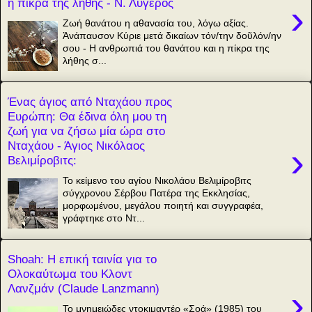
η πίκρα της λήθης - Ν. Λυγερός
›
Ζωή θανάτου η αθανασία του, λόγω αξίας.
Ἀνάπαυσον Κύριε μετά δικαίων τόν/την δοῦλόν/ην
σου - Η ανθρωπιά του θανάτου και η πίκρα της
λήθης σ...
Ένας άγιος από Νταχάου προς
Ευρώπη: Θα έδινα όλη μου τη
ζωή για να ζήσω μία ώρα στο
Νταχάου - Άγιος Νικόλαος
›
Βελιμίροβιτς:
Το κείμενο του αγίου Νικολάου Βελιμίροβιτς
σύγχρονου Σέρβου Πατέρα της Εκκλησίας,
μορφωμένου, μεγάλου ποιητή και συγγραφέα,
γράφτηκε στο Ντ...
Shoah: Η επική ταινία για το
Ολοκαύτωμα του Κλοντ
Λανζμάν (Claude Lanzmann)
›
Το μνημειώδες ντοκιμαντέρ «Σοά» (1985) του