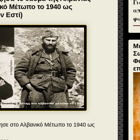
Γι
κό Μέτωπο το 1940 ως
απ
ν Εστί)
φω
Μ
Σ
Φ
ε
μησε στο Αλβανικό Μέτωπο το 1940 ως