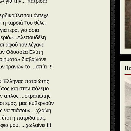
Α για την... πατρίδα!
ερδικούλα του άντεχε
ι η καρδιά Του θέλει
για ιερά, για όσια
εριό»...Αλεπουδέλη
τσι αφού τον λέγανε
ον Οδυσσέα Ελύτη
οιήματα» διαβαίνανε
ων τρανών το ...σπίτι !!!
Πα
ύ Έλληνας πατριώτης
τος και στον πόλεμο
 απλός ...στρατιώτης
οι εμάς, μας κυβερνούν
ς να πιάσουν ...χλαίνη
ι έτσι η πατρίδα μας,
φια μου, ...χωλαίνει !!!