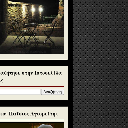
αζήτησε στην Ιστοσελίδα
ς
ιος Παΐσιος Αγιορείτης