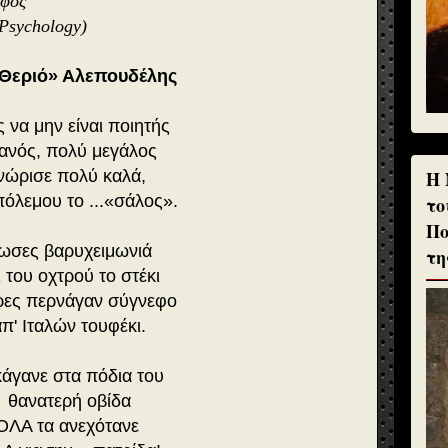
άφος
 Psychology)
«Θεριό» Αλεπουδέλης
 να μην είναι ποιητής
ανός, πολύ μεγάλος
H 
νώρισε πολύ καλά,
πόλεμου το ...«σάλος».
το
Πο
ωσες βαρυχειμωνιά
τη
ι του οχτρού το στέκι
ρες περνάγαν σύγνεφο
απ' Ιταλών τουφέκι.
άγανε στα πόδια του
θανατερή οβίδα
ΌΛΑ τα ανεχότανε