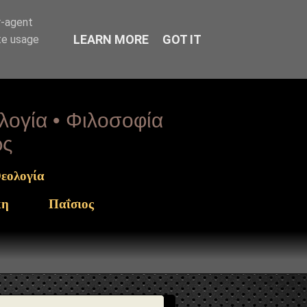
arget": "https://www.sophia-ntrekou.gr/2014/10/blog-
r-agent
LEARN MORE
GOT IT
te usage
ολογία • Φιλοσοφία
ως
εολογία
κη
Παΐσιος