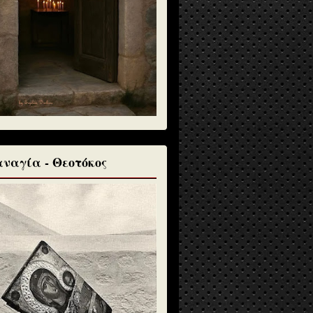
ναγία - Θεοτόκος