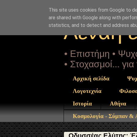
"copyrightHolder": { "@type": "Person", "name": "Sophia 
post_73.html" } }
This site uses cookies from Google to del
are shared with Google along with perfor
Αέναη 
statistics, and to detect and address ab
• Επιστήμη • Ψυχο
• Στοχασμοί... γι
Αρχική σελίδα
Ψυχ
Λογοτεχνία
Φιλοσ
Ιστορία
Αθήνα
Κοσμολογία - Σύμπαν &
Οδυσσέας Ελύτης: Έζ