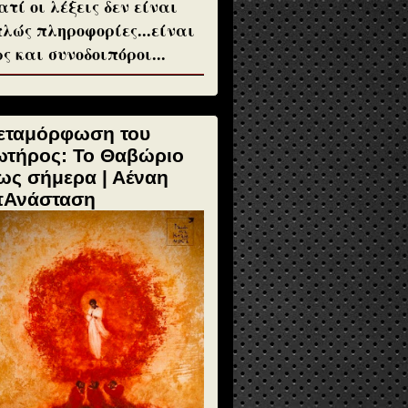
ατί οι λέξεις δεν είναι
λώς πληροφορίες...είναι
ς και συνοδοιπόροι...
εταμόρφωση του
ωτήρος: Το Θαβώριο
ως σήμερα | Αέναη
πΑνάσταση