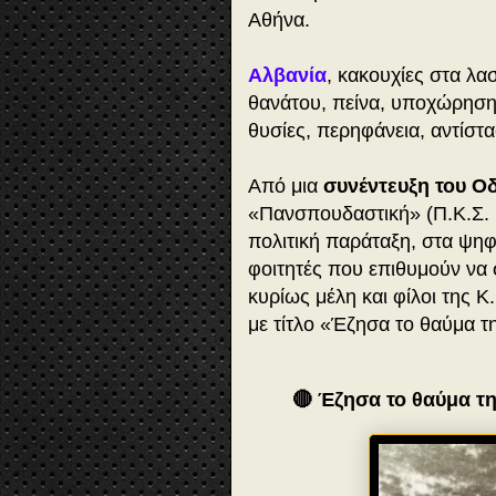
Αθήνα.
Αλβανία
, κακουχίες στα λ
θανάτου, πείνα, υποχώρηση,
θυσίες, περηφάνεια, αντίστα
Από μια
συνέντευξη του Ο
«Πανσπουδαστική» (Π.Κ.Σ. 
πολιτική παράταξη, στα ψηφ
φοιτητές που επιθυμούν να σ
κυρίως μέλη και φίλοι της Κ
με τίτλο «Έζησα το θαύμα τ
🔴 Έζησα το θαύμα τ