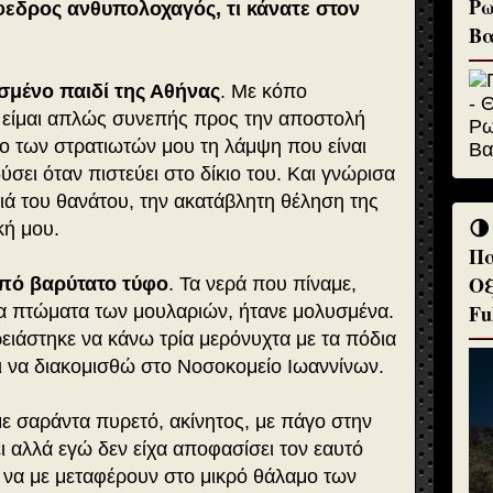
Ρω
φεδρος ανθυπολοχαγός, τι κάνατε στον
Βα
σμένο παιδί της Αθήνας
. Με κόπο
 είμαι απλώς συνεπής προς την αποστολή
ο των στρατιωτών μου τη λάμψη που είναι
ύσει όταν πιστεύει στο δίκιο του. Και γνώρισα
ά του θανάτου, την ακατάβλητη θέληση της
🌗
κή μου.
Πα
Οξ
πό βαρύτατο τύφο
. Τα νερά που πίναμε,
Fu
α πτώματα των μουλαριών, ήτανε μολυσμένα.
ρειάστηκε να κάνω τρία μερόνυχτα με τα πόδια
ι να διακομισθώ στο Νοσοκομείο Ιωαννίνων.
με σαράντα πυρετό, ακίνητος, με πάγο στην
ι αλλά εγώ δεν είχα αποφασίσει τον εαυτό
 να με μεταφέρουν στο μικρό θάλαμο των