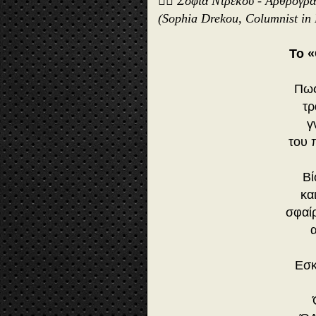
✍🏻 Σοφία Ντρέκου - Αρθρογρ
(Sophia Drekou, Columnist in
Το 
Πως
τρ
γ
του 
Βί
κα
σφαί
Εσκ