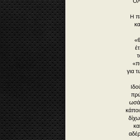
ΌΛ
Η π
κα
«θ
έ
τ
«π
για τ
Ιδο
πρώ
ωσάν
κάποι
δίχω
κα
αδέρ