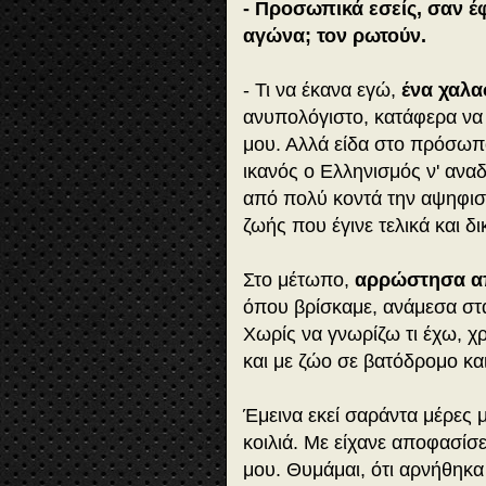
- Προσωπικά εσείς, σαν έ
αγώνα; τον ρωτούν.
- Τι να έκανα εγώ,
ένα χαλα
ανυπολόγιστο, κατάφερα να
μου. Αλλά είδα στο πρόσωπ
ικανός ο Ελληνισμός ν' αναδ
από πολύ κοντά την αψηφισι
ζωής που έγινε τελικά και δι
Στο μέτωπο,
αρρώστησα α
όπου βρίσκαμε, ανάμεσα στ
Χωρίς να γνωρίζω τι έχω, χ
και με ζώο σε βατόδρομο κα
Έμεινα εκεί σαράντα μέρες 
κοιλιά. Με είχανε αποφασίσε
μου. Θυμάμαι, ότι αρνήθηκα