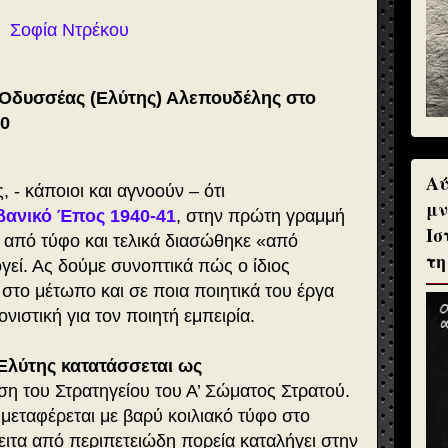
Σοφία Ντρέκου
Οδυσσέας (Ελύτης) Αλεπουδέλης στο
40
Αύ
- κάποιοι και αγνοούν – ότι
μν
βανικό Έπος 1940-41
, στην πρώτη γραμμή
Ισ
από τύφο και τελικά διασώθηκε «από
τη
γεί. Ας δούμε συνοπτικά πώς ο ίδιος
 στο μέτωπο και σε ποια ποιητικά του έργα
ιστική για τον ποιητή εμπειρία.
Ελύτης κατατάσσεται ως
ση του Στρατηγείου του Α’ Σώματος Στρατού.
μεταφέρεται με βαρύ κοιλιακό τύφο στο
ειτα από περιπετειώδη πορεία καταλήγει στην