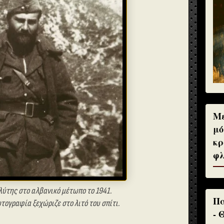
Με
μό
κρ
φλ
λύτης στο αλβανικό μέτωπο το 1941.
Πα
ογραφία ξεχώριζε στο λιτό του σπίτι.
- 