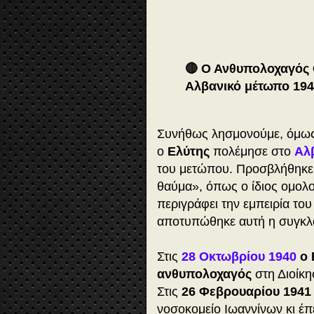
🔴 Ο Ανθυπολοχαγός 
Αλβανικό μέτωπο 19
Συνήθως λησμονούμε, όμως, 
ο
Ελύτης
πολέμησε στο
Αλ
του μετώπου. Προσβλήθηκε 
θαύμα», όπως ο ίδιος ομολο
περιγράφει την εμπειρία του
αποτυπώθηκε αυτή η συγκλον
Στις
28 Οκτωβρίου 1940
ο 
ανθυπολοχαγός
στη Διοίκη
Στις
26 Φεβρουαρίου 1941
νοσοκομείο Ιωαννίνων κι έπ