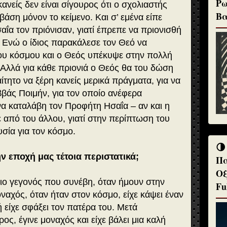
Ρω
ανείς δεν είναι σίγουρος ότι ο σχολιαστής
Βα
βάση μόνον το κείμενο. Και σ’ εμένα είπε
αΐα τον πριόνισαν, γιατί έπρεπε να πριονισθή
. Ενώ ο ίδιος παρακάλεσε τον Θεό να
 του κόσμου και ο Θεός υπέκυψε στην πολλή
. Αλλά για κάθε πριονιά ο Θεός θα του δώση
αίτητο να ξέρη κανείς μερικά πράγματα, για να
βάς Ποιμήν, για τον οποίο ανέφερα
 καταλάβη τον Προφήτη Ησαΐα – αν και η
 από του άλλου, γιατί στην περίπτωση του
σία για τον κόσμο.
🌗
ην εποχή μας τέτοια περιστατικά;
Πα
Οξ
οιο γεγονός που συνέβη, όταν ήμουν στην
Fu
αχός, όταν ήταν στον κόσμο, είχε κάψει έναν
 είχε σφάξει τον πατέρα του. Μετά
ος, έγινε μοναχός και είχε βάλει μια καλή