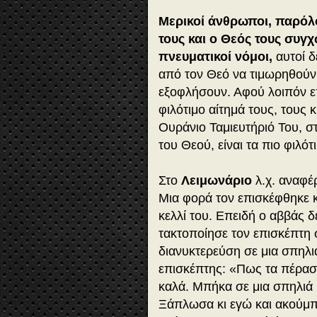
Μερικοί άνθρωποι, παρόλ
τους και ο Θεός τους συγ
πνευματικοί νόμοι,
αυτοί δ
από τον Θεό να τιμωρηθούν 
εξοφλήσουν. Αφού λοιπόν ε
φιλότιμο αίτημά τους, τους
Ουράνιο Ταμιευτήριό Του, σ
του Θεού, είναι τα πιο φιλότ
Στο
Λειμωνάριο
λ.χ. αναφέρ
Μια φορά τον επισκέφθηκε κ
κελλί του. Επειδή ο αββάς δε
τακτοποίησε τον επισκέπτη σ
διανυκτερεύση σε μια σπηλι
επισκέπτης: «Πως τα πέρασ
καλά. Μπήκα σε μια σπηλιά κ
Ξάπλωσα κι εγώ και ακούμπη