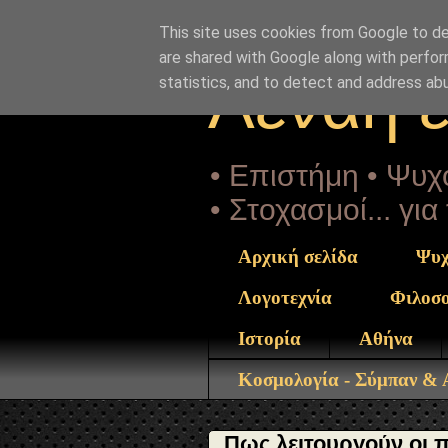
"copyrightHolder": { "@type": "Person", "name": "Sophia 
paisios-pws-leitourgoun-oi-pneymatikoi-nomoi.html" } }
This site uses cookies from Google to del
are shared with Google along with perfor
Αέναη 
statistics, and to detect and address ab
• Επιστήμη • Ψυχο
• Στοχασμοί... γι
Αρχική σελίδα
Ψυχ
Λογοτεχνία
Φιλοσ
Ιστορία
Αθήνα
Κοσμολογία - Σύμπαν &
Πως λειτουργούν οι π