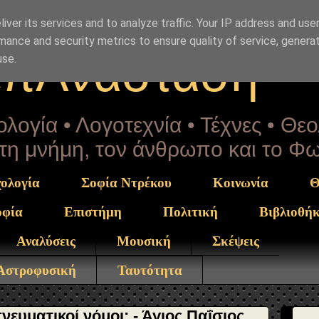
Drekou" }, "potentialAction": { "@type": "ReadAction", "t
iver its services and to analyze traffic. Your IP address and use
mance and security metrics to ensure quality of service, genera
επΑνάσταση
use.
λογία • Λογοτεχνία • Τέχνες • Θε
α τη μνήμη, τον άνθρωπο και το Φ
ολογία
Σοφία Ντρέκου
Κοινωνία
Θ
οφία
Επιστήμη
Πολιτική
Βιβλιοθή
Αναλύσεις
Μουσική
Σκέψεις
 Αστροφυσική
Ταυτότητα
νευματικοί νόμοι; - Άγιος Παΐσιος