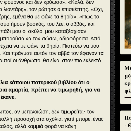
αν φούρνος και δεν κρύωσα». «Καλά, δεν
λιοντάρι;», τον ρώτησε ο επισκέπτης. «Όχι,
ξέρης, εμένα θα με φάνε τα θηρία». «Πως το
σμο ήμουν βοσκός, του λέει ο αββάς, και
πάδι μου οι σκύλοι μου καταξέσχισαν
ώ μπορούσα να τον σώσω, αδιαφόρησα. Από
έχεια να με φάνε τα θηρία. Πιστεύω να μου
. Και πράγματι αυτόν τον αββά τον έφαγαν τα
υτοί οι άνθρωποι θα είναι στον πιο εκλεκτό
Με
μό
κρ
λια κάποιου πατερικού βιβλίου ότι ο
φλ
ια αμαρτία, πρέπει να τιμωρηθή, για να
έκανε.
ρωπος, αν μετανοιώση, δεν τιμωρείται· τον
Πα
 πολλή προσοχή στα σχόλια, γιατί μπορεί ένας
- 
 καλός, αλλά καμμιά φορά να κάνη