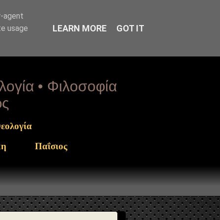
arget": "https://www.sophia-ntrekou.gr/2013/07/gerontas-
r-agent
LEARN MORE
GOT IT
te usage
ολογία • Φιλοσοφία
ως
εολογία
κη
Παΐσιος