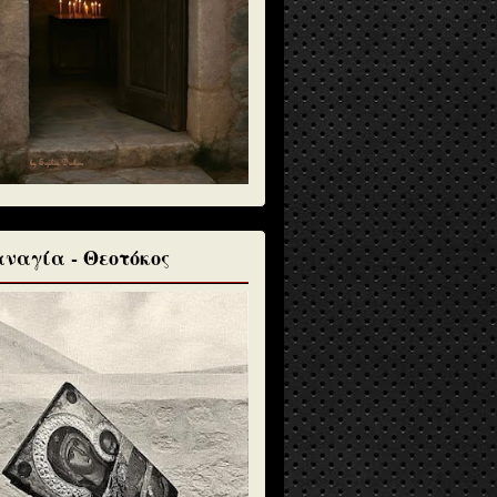
ναγία - Θεοτόκος