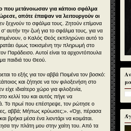
ο που μετάνοιωσαν για κάποιο σφάλμα
χώρεσε, οπότε έπαψαν να λειτουργούν οι
εν ξεχνούν το σφάλμα τους. Ζητούν επίμονα
σ’ αυτήν την ζωή για το σφάλμα τους, για να
πιμένουν, ο Καλός Θεός εκπληρώνει αυτό το
 κρατάει όμως τοκισμένη την πληρωμή στο
τον Παράδεισο. Αυτοί είναι τα αρχοντόπουλα
ιμα παιδιά του Θεού.
Αν
εται το εξής για τον αββά Ποιμένα τον βοσκό:
μα
άποιος και ζήτησε να τον φιλοξενήση στο
ν είχε ιδιαίτερο χώρο για φιλοξενία,
το κελλί του και αυτός πήγε να
ά. Το πρωί που επέστρεψε, τον ρώτησε ο
ες, αββά; Μήπως κρύωσες;». «Όχι, πέρασα
Άγ
αι βρήκα μέσα ένα λιοντάρι να κοιμάται.
σα την πλάτη μου στην χαίτη του. Από τα