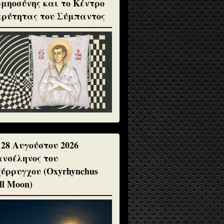
μηοσύνης και το Κέντρο
ρύτητας του Σύμπαντος
 28 Αυγούστου 2026
νσέληνος του
ύρρυγχου (Oxyrhynchus
ll Moon)