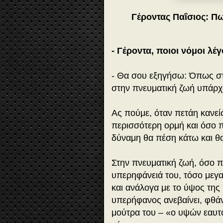
Γέροντας Παΐσιος:
Πω
- Γέροντα, ποιοι νόμοι λέγ
- Θα σου εξηγήσω: Όπως στη
στην πνευματική ζωή υπάρχο
Ας πούμε, όταν πετάη κανεί
περισσότερη ορμή και όσο π
δύναμη θα πέση κάτω και θα
Στην πνευματική ζωή, όσο π
υπερηφάνειά του, τόσο μεγα
και ανάλογα με το ύψος της 
υπερήφανος ανεβαίνει, φθάνε
μούτρα του – «ο υψών εαυτό