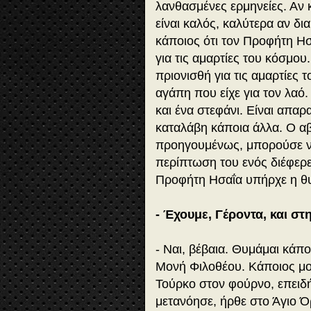
λανθασμένες ερμηνείες. Αν κ
είναι καλός, καλύτερα αν δια
κάποιος ότι τον Προφήτη Ησ
για τις αμαρτίες του κόσμου
πριονισθή για τις αμαρτίες
αγάπη που είχε για τον λαό
και ένα στεφάνι. Είναι απαρ
καταλάβη κάποια άλλα. Ο αβ
προηγουμένως, μπορούσε να
περίπτωση του ενός διέφερε
Προφήτη Ησαΐα υπήρχε η θυ
- Έχουμε, Γέροντα, και στ
- Ναι, βέβαια. Θυμάμαι κάπ
Μονή Φιλοθέου. Κάποιος μον
Τούρκο στον φούρνο, επειδή
μετανόησε, ήρθε στο Άγιο Όρ