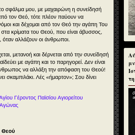
ο σφάλμα μου, με μαχαιρώνη η συνείδησή
πό τον Θεό, τότε πλέον παύουν να
 νόμοι και δέχομαι από τον Θεό την αγάπη Του
στα κρίματα του Θεού, που είναι άβυσσος,
, όταν αλλάζουν οι άνθρωποι.
Αύ
εται, μετανοή και δέρνεται από την συνείδησή
μν
αϊδεύει με αγάπη και το παρηγορεί. Δεν είναι
άνθρωπος να αλλάξη την απόφαση του Θεού!
Ισ
ει σκαμπιλάκι. Λές «ήμαρτον»; Σου δίνει
τη
Αγίου Γέροντος Παϊσίου Αγιορείτου
ς Αγώνας
υ Θεού