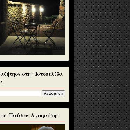
αζήτησε στην Ιστοσελίδα
ς
ιος Παΐσιος Αγιορείτης