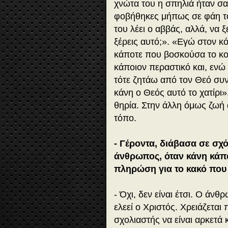
χνώτα του η σπηλιά ήταν σ
φοβήθηκες μήπως σε φάη το 
του λέει ο αββάς, αλλά, να 
ξέρεις αυτό;». «Εγώ στον κό
κάποτε που βοσκούσα το κο
κάποιον περαστικό και, εν
τότε ζητάω από τον Θεό συν
κάνη ο Θεός αυτό το χατίρι»
θηρία. Στην άλλη όμως ζωή α
τόπο.
- Γέροντα, διάβασα σε σχό
άνθρωπος, όταν κάνη κάπο
πληρώση για το κακό που 
- Όχι, δεν είναι έτσι. Ο άνθ
ελεεί ο Χριστός. Χρειάζεται
σχολιαστής να είναι αρκετά