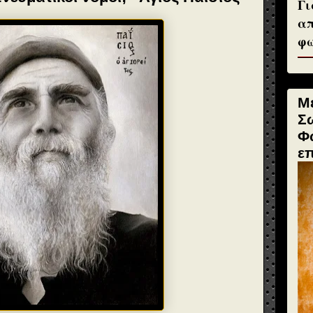
Γι
απ
φω
Μ
Σ
Φ
ε