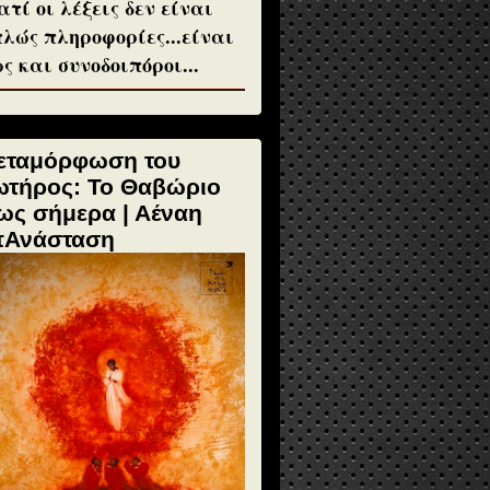
ατί οι λέξεις δεν είναι
λώς πληροφορίες...είναι
ς και συνοδοιπόροι...
εταμόρφωση του
ωτήρος: Το Θαβώριο
ως σήμερα | Αέναη
πΑνάσταση