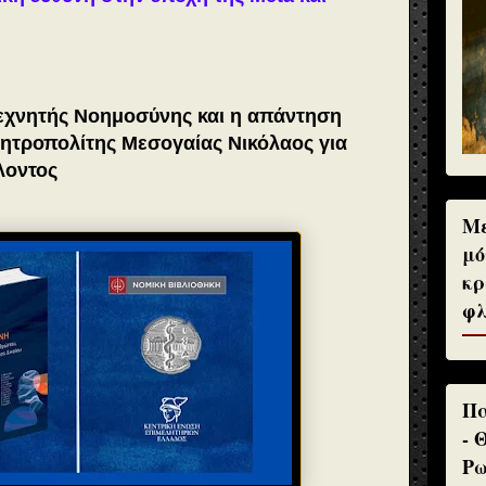
εχνητής Νοημοσύνης και η απάντηση
Μητροπολίτης Μεσογαίας Νικόλαος για
λλοντος
Με
μό
κρ
φλ
Πα
- 
Ρω