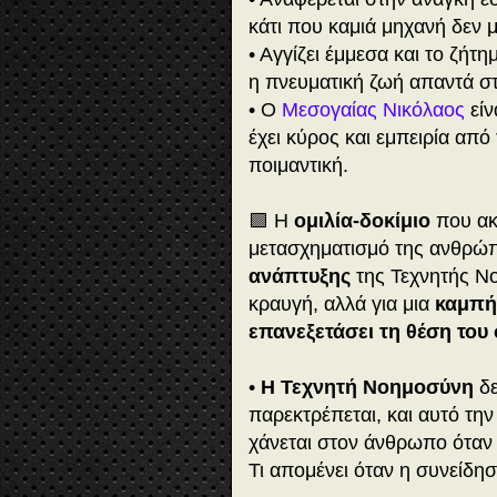
κάτι που καμιά μηχανή δεν 
• Αγγίζει έμμεσα και το ζή
η πνευματική ζωή απαντά σ
• Ο
Μεσογαίας Νικόλαος
είν
έχει κύρος και εμπειρία από
ποιμαντική.
🟪 Η
ομιλία-δοκίμιο
που ακο
μετασχηματισμό της ανθρώπ
ανάπτυξης
της Τεχνητής Νο
κραυγή, αλλά για μια
καμπή
επανεξετάσει τη θέση του
•
Η Τεχνητή Νοημοσύνη
δε
παρεκτρέπεται, και αυτό την
χάνεται στον άνθρωπο όταν γ
Τι απομένει όταν η συνείδησ