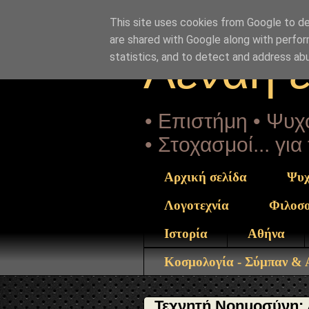
"copyrightHolder": { "@type": "Person", "name": "Sophia D
noimosyni-anthropos-dikaiosyni.html" } }
This site uses cookies from Google to del
are shared with Google along with perfor
Αέναη 
statistics, and to detect and address ab
• Επιστήμη • Ψυχο
• Στοχασμοί... γι
Αρχική σελίδα
Ψυχ
Λογοτεχνία
Φιλοσ
Ιστορία
Αθήνα
Κοσμολογία - Σύμπαν &
Τεχνητή Νοημοσύνη: