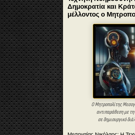
Δημοκρατία και Κράτος
μέλλοντος ο Μητροπο
Ο Μητροπολίτης Μεσογα
αντιπαράθεση με την
σε δημιουργικό διά
Μεσογαίας Νικόλαος: Η Τεχ