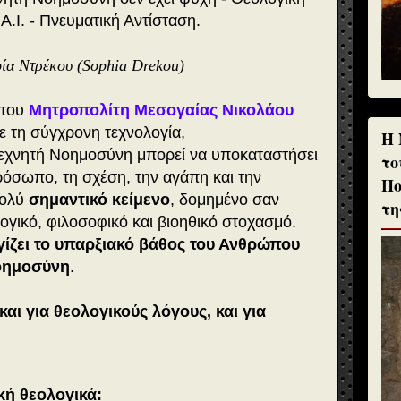
.Ι. - Πνευματική Αντίσταση.
ία Ντρέκου (Sophia Drekou)
 του
Μητροπολίτη Μεσογαίας Νικολάου
ε τη σύγχρονη τεχνολογία,
H 
εχνητή Νοημοσύνη μπορεί να υποκαταστήσει
το
πρόσωπο, τη σχέση, την αγάπη και την
Πο
Πολύ
σημαντικό κείμενο
, δομημένο σαν
τη
λογικό, φιλοσοφικό και βιοηθικό στοχασμό.
γίζει το υπαρξιακό βάθος του Ανθρώπου
οημοσύνη
.
και για θεολογικούς λόγους, και για
ική θεολογικά: