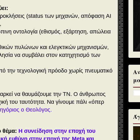
ύει:
 προκλήσεις (status των μηχανών, απόφαση AI
,
ώπινη οντολογία (εθισμός, εξάρτηση, απώλεια
ηθικών πυλώνων και ελεγκτικών μηχανισμών,
λησία να συμβάλει στον κατηχητισμό των
πό την τεχνολογική πρόοδο χωρίς πνευματικό
Αν
μα
ν αρκεί να θαυμάζουμε την ΤΝ. Ο άνθρωπος
χική του ταυτότητα. Να γίνουμε πάλι «όπερ
ρηγόριος ο Θεολόγος.
Άγ
ό θέμα:
Η συνείδηση στην εποχή του
ική ευθύνη στην εποχή της Meta και