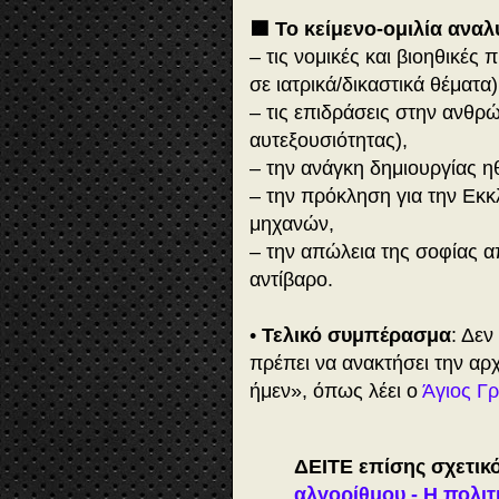
🟪 Το κείμενο-ομιλία αναλ
– τις νομικές και βιοηθικές
σε ιατρικά/δικαστικά θέματα)
– τις επιδράσεις στην ανθρ
αυτεξουσιότητας),
– την ανάγκη δημιουργίας 
– την πρόκληση για την Εκκ
μηχανών,
– την απώλεια της σοφίας α
αντίβαρο.
•
Τελικό συμπέρασμα
: Δε
πρέπει να ανακτήσει την αρ
ήμεν», όπως λέει ο
Άγιος Γ
ΔΕΙΤΕ επίσης σχετικ
αλγορίθμου - Η πολιτ