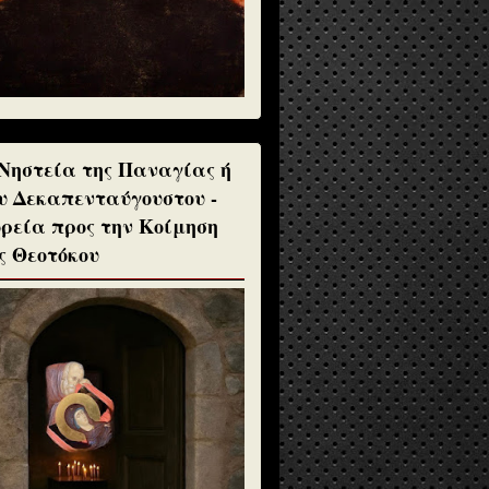
Νηστεία της Παναγίας ή
υ Δεκαπενταύγουστου -
ρεία προς την Κοίμηση
ς Θεοτόκου