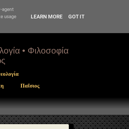
rget": "https://www.sophia-ntrekou.gr/2025/10/texniti-
r-agent
LEARN MORE
GOT IT
te usage
ολογία • Φιλοσοφία
ως
εολογία
κη
Παΐσιος