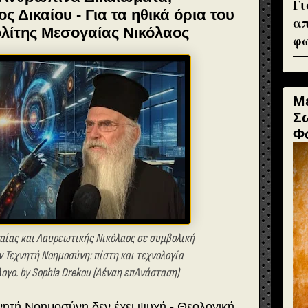
Γι
 Δικαίου - Για τα ηθικά όρια του
απ
λίτης Μεσογαίας Νικόλαος
φω
Μ
Σ
Φ
ίας και Λαυρεωτικής Νικόλαος σε συμβολική
 Τεχνητή Νοημοσύνη: πίστη και τεχνολογία
λογο. by Sophia Drekou (Αέναη επΑνάσταση)
νητή Νοημοσύνη δεν έχει ψυχή - Θεολογική