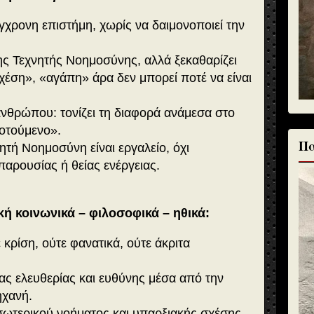
ύγχρονη επιστήμη, χωρίς να δαιμονοποιεί την
της Τεχνητής Νοημοσύνης, αλλά ξεκαθαρίζει
χέση», «αγάπη» άρα δεν μπορεί ποτέ να είναι
 ανθρώπου: τονίζει τη διαφορά ανάμεσα στο
δοτούμενο».
Πα
νητή Νοημοσύνη είναι εργαλείο, όχι
αρουσίας ή θείας ενέργειας.
ική κοινωνικά – φιλοσοφικά – ηθικά:
 κρίση, ούτε φανατικά, ούτε άκριτα
ιας ελευθερίας και ευθύνης μέσα από την
χανή.
σωτερικού νοήματος και υπαρξιακής σχέσης –