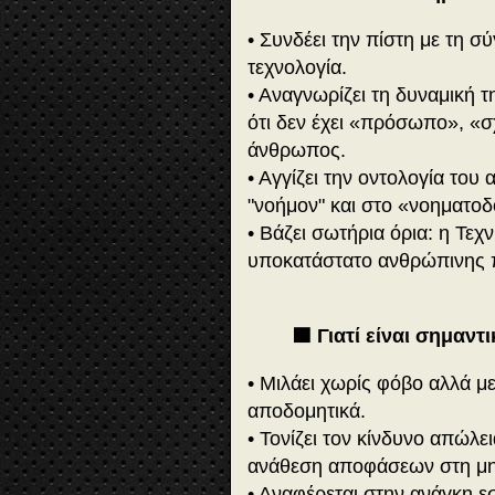
• Συνδέει την πίστη με τη σ
τεχνολογία.
• Αναγνωρίζει τη δυναμική 
ότι δεν έχει «πρόσωπο», «σ
άνθρωπος.
• Αγγίζει την οντολογία του
"νοήμον" και στο «νοηματο
• Βάζει σωτήρια όρια: η Τεχ
υποκατάστατο ανθρώπινης π
🟪 Γιατί είναι σημαντ
• Μιλάει χωρίς φόβο αλλά με
αποδομητικά.
• Τονίζει τον κίνδυνο απώλε
ανάθεση αποφάσεων στη μη
• Αναφέρεται στην ανάγκη ε