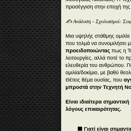
προσέγγιση στην εποχή της Α
✍️ Ανάλυση - Σχολιασμοί: Σοφ
Μια υψηλής στάθμης ομιλία
που τολμά να συνομιλήσει μ
προειδοποιώντας
πως η Τ
λειτουργίες, αλλά ποτέ το 
ελευθερία του ανθρώπου. 
ομιλία/δοκίμιο, με βαθύ θεο
Θέτεις θέμα ουσίας, που
αγ
μπροστά στην Τεχνητή Ν
Είναι ιδιαίτερα σημαντική 
λόγους επικαιρότητας.
🟪 Γιατί είναι σημαντ