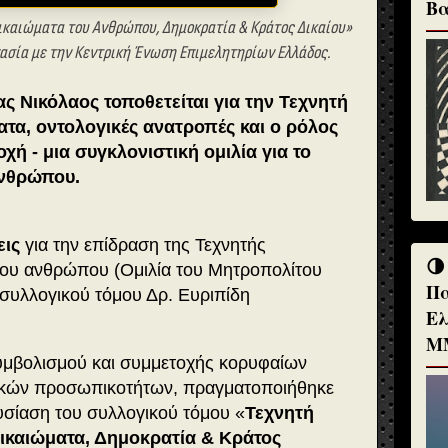
Βα
Δικαιώματα του Ανθρώπου, Δημοκρατία & Κράτος Δικαίου»
γασία με την Κεντρική Ένωση Επιμελητηρίων Ελλάδος.
 Νικόλαος τοποθετείται για την Τεχνητή
τα, οντολογικές ανατροπές και ο ρόλος
χή - μια συγκλονιστική ομιλία για το
ανθρώπου.
εις
για την επίδραση της Τεχνητής
🌗
ου ανθρώπου (Ομιλία του Μητροπολίτου
Πα
συλλογικού τόμου Δρ. Ευριπίδη
Ελ
Μ
υμβολισμού και συμμετοχής κορυφαίων
τικών προσωπικοτήτων, πραγματοποιήθηκε
σίαση του συλλογικού τόμου «
Τεχνητή
καιώματα, Δημοκρατία & Κράτος