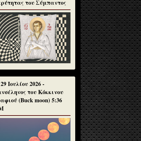
ρύτητας του Σύμπαντος
 29 Ιουλίου 2026 -
νσέληνος του Κόκκινου
αφιού (Buck moon) 5:36
Μ