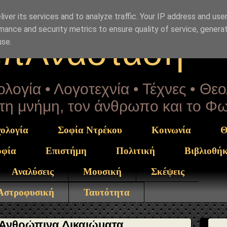
rekou" }, "potentialAction": { "@type": "ReadAction", "ta
iver its services and to analyze traffic. Your IP address and use
mance and security metrics to ensure quality of service, genera
επΑνάσταση
use.
λογία • Λογοτεχνία • Τέχνες • Θε
α τη μνήμη, τον άνθρωπο και το Φ
ολογία
Σοφία Ντρέκου
Κοινωνία
Θ
οφία
Επιστήμη
Πολιτική
Βιβλιοθή
Αναλύσεις
Μουσική
Σκέψεις
 Αστροφυσική
Ταυτότητα
 Ανθρώπινα Δικαιώματα,