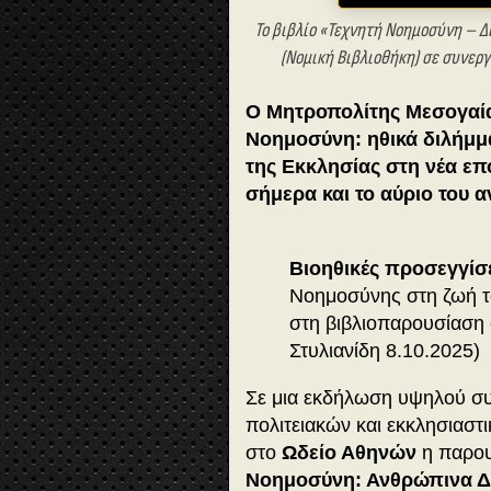
Το βιβλίο «Τεχνητή Νοημοσύνη – 
(Νομική Βιβλιοθήκη) σε συνερ
Ο Μητροπολίτης Μεσογαίας
Νοημοσύνη: ηθικά διλήμμα
της Εκκλησίας στη νέα επο
σήμερα και το αύριο του 
Βιοηθικές προσεγγίσ
Νοημοσύνης στη ζωή τ
στη βιβλιοπαρουσίαση 
Στυλιανίδη 8.10.2025)
Σε μια εκδήλωση υψηλού σ
πολιτειακών και εκκλησιασ
στο
Ωδείο Αθηνών
η παρου
Νοημοσύνη: Ανθρώπινα Δι