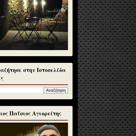
αζήτησε στην Ιστοσελίδα
ς
ιος Παΐσιος Αγιορείτης