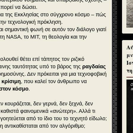
μπορεί να δώσει.
τημα της Εκκλησίας στο σύγχρονο κόσμο – πώς
την τεχνολογική πρόκληση.
αι σημαντική φωνή σε αυτόν τον διάλογο γιατί
 τη NASA, το MIT, τη θεολογία και την
Αύ
μν
λουθεί θέτει επί τάπητος τον ριζικό
Ισ
ινης ταυτότητας υπό το βάρος της
ραγδαίας
τη
ημοσύνης. Δεν πρόκειται για μια τεχνοφοβική
 κρίσιμη
, που καλεί τον άνθρωπο να
 στον κόσμο
.
ν κουράζεται, δεν γερνά, δεν ξεχνά, δεν
 καθιστά φαινομενικά «ανώτερη». Αλλά τι
οητεύεται από το ίδιο του το τεχνητό είδωλο;
η αντικαθίσταται από τον αλγόριθμο;