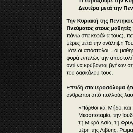
Τί εορτάζουμε την Κυ
Δευτέρα μετά την Πε
Την Κυριακή της Πεντηκοσ
Πνεύματος στους μαθητές 
πάνω στα κεφάλια τους), πε
μέρες μετά την ανάληψή Του
Τότε οι απόστολοι – οι μαθ
φορά εντελώς την αποστολή
αντί να κρύβονται βγήκαν σ
του δασκάλου τους.
Επειδή
στα Ιεροσόλυμα ήτ
άνθρωποι από πολλούς λα
«
Πάρθοι και Μήδοι και 
Μεσοποταμία, την Ιουδ
τη Μικρά Ασία, τη Φρυγ
μέρη της Λιβύης, Ρωμαί