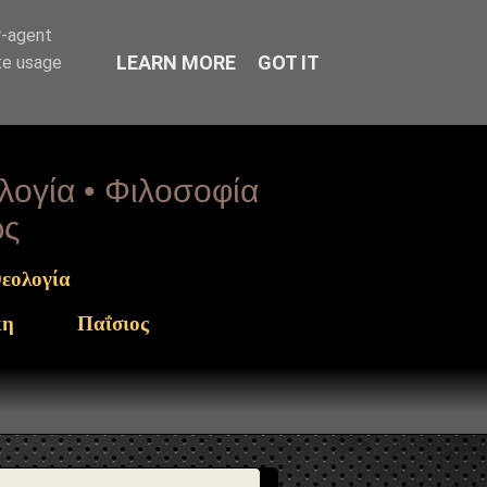
arget": "https://www.sophia-ntrekou.gr/2013/06/blog-
r-agent
LEARN MORE
GOT IT
te usage
ολογία • Φιλοσοφία
ως
εολογία
κη
Παΐσιος