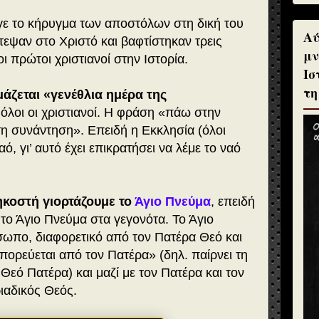
γε το κήρυγμα των αποστόλων στη δική του
Αύ
τεψαν στο Χριστό και βαφτίστηκαν τρεις
μν
οι πρώτοι χριστιανοί στην Ιστορία.
Ισ
τη
άζεται «γενέθλια ημέρα της
 όλοι οι χριστιανοί. Η φράση «πάω στην
η συνάντηση». Επειδή η Εκκλησία (όλοι
ό, γι’ αυτό έχει επικρατήσει να λέμε το ναό
ηκοστή γιορτάζουμε το
Άγιο Πνεύμα
, επειδή
το Άγιο Πνεύμα στα γεγονότα. Το Άγιο
σωπο, διαφορετικό από τον Πατέρα Θεό και
κπορεύεται από τον Πατέρα» (δηλ. παίρνει τη
 Θεό Πατέρα) και μαζί με τον Πατέρα και τον
ριαδικός Θεός.