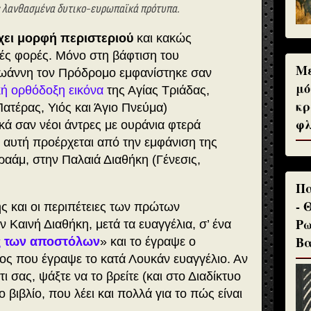
 λανθασμένα δυτικο-ευρωπαϊκά πρότυπα.
χει μορφή περιστεριού
και κακώς
λές φορές. Μόνο στη βάφτιση του
Με
Ιωάννη τον Πρόδρομο εμφανίστηκε σαν
μό
κή ορθόδοξη εικόνα
της Αγίας Τριάδας,
κρ
ατέρας, Υιός και Άγιο Πνεύμα)
φλ
κά σαν νέοι άντρες με ουράνια φτερά
α αυτή προέρχεται από την εμφάνιση της
ραάμ, στην Παλαιά Διαθήκη (Γένεσις,
Πα
- 
ς και οι
περιπέτειες των πρώτων
Ρω
 Καινή Διαθήκη, μετά τα ευαγγέλια, σ’ ένα
Βα
ς των αποστόλων
» και το έγραψε ο
διος που έγραψε το κατά Λουκάν ευαγγέλιο. Αν
ι σας, ψάξτε να το βρείτε (και στο Διαδίκτυο
 βιβλίο, που λέει και πολλά για το πώς είναι