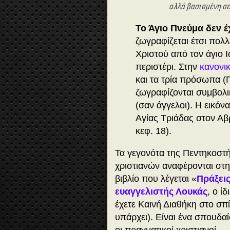
αλλά βασισμένη σε
Το Άγιο Πνεύμα δεν έ
ζωγραφίζεται έτσι πολ
Χριστού από τον άγιο 
περιστέρι. Στην
κανονι
και τα τρία πρόσωπα (Π
ζωγραφίζονται συμβολι
(σαν άγγελοι). Η εικόν
Αγίας Τριάδας στον Αβ
κεφ. 18).
Τα γεγονότα της Πεντηκοστή
χριστιανών
αναφέρονται στην
βιβλίο που λέγεται «
Πράξει
ευαγγελιστής Λουκάς
, ο ί
έχετε Καινή Διαθήκη στο σπίτ
υπάρχει). Είναι ένα σπουδαίο
οι πραγματικοί χριστιανοί…