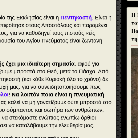
H 
ία της Εκκλησίας είναι η
Πεντηκοστή
. Είναι η
το
επιφοίτησε στους Αποστόλους και παραμένει
Πο
ς, για να καθοδηγεί τους πιστούς «εἰς
τη
ουσία του Αγίου Πνεύματος είναι ζωντανή
ς έχει μια ιδιαίτερη σημασία
, αφού για
ουμε μπροστά στο Θεό, μετά το Πάσχα. Από
ντηκοστή (και κάθε Κυριακή όλο το χρόνο) δε
υχή μας, για να συνειδητοποιήσουμε πως
ύλοι
!
Να λοιπόν ποια είναι η πνευματική
μας καλεί να μη γονατίζουμε ούτε μπροστά στο
του σύμπαντος και σωτήρα των ανθρώπων,
ά να στεκόμαστε ενώπιος ενωπίω όρθιοι
σει να καταλάβουμε την ελευθερία μας.