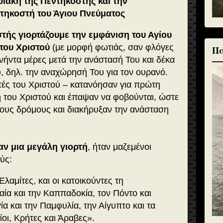
ριακή της Πεντηκοστής και την
ντηκοστή του Άγιου Πνεύματος
τής γιορτάζουμε την εμφάνιση του Αγίου
του Χριστού
(με μορφή φωτιάς, σαν φλόγες
Πα
νήντα μέρες μετά την ανάστασή Του και δέκα
, δηλ. την αναχώρησή Του για τον ουρανό.
ητές του Χριστού – κατανόησαν για πρώτη
 του Χριστού και έπαψαν να φοβούνται, ώστε
τους δρόμους και διακήρυξαν την ανάσταση
αν μια μεγάλη γιορτή
, ήταν μαζεμένοι
ούς:
Ελαμίτες, και οι κατοικούντες τη
αία και την Καππαδοκία, τον Πόντο και
ία και την Παμφυλία, την Αίγυπτο και τα
οι, Κρήτες και Άραβες
».