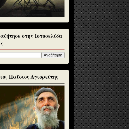
αζήτησε στην Ιστοσελίδα
ς
ιος Παΐσιος Αγιορείτης