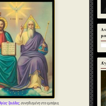
Αν
μα
Άγ
Αγίας Τριάδας
, συνηθισμένη στο εμπόριο,