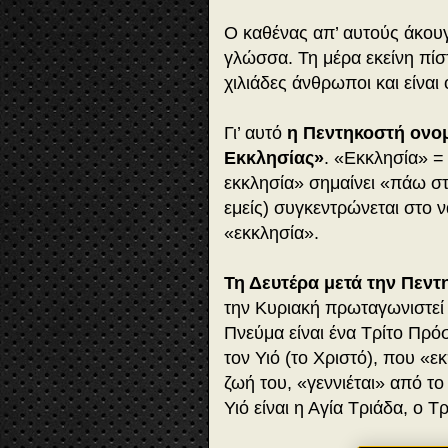
Ο καθένας απ’ αυτούς άκου
γλώσσα. Τη μέρα εκείνη πίσ
χιλιάδες άνθρωποι και είναι 
Γι’ αυτό
η Πεντηκοστή ονομ
Εκκλησίας»
. «Εκκλησία» =
εκκλησία» σημαίνει «πάω στ
εμείς) συγκεντρώνεται στο να
«εκκλησία».
Τη Δευτέρα μετά την Πεντ
την Κυριακή πρωταγωνιστεί 
Πνεύμα είναι ένα Τρίτο Πρό
τον Υιό (το Χριστό), που «ε
ζωή του, «γεννιέται» από το
Υιό είναι η Αγία Τριάδα, ο Τ