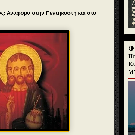
ς: Αναφορά στην Πεντηκοστή και στο
🌗
Πα
Ελ
Μ