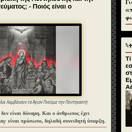
Γι
ύματος; - Ποιός είναι ο
απ
φω
𓆩
Τί
ε
σ
Εμ
Α
ολοι Λαμβάνουν το Άγιον Πνεύμα την Πεντηκοστή
 δεν είναι δύναμη. Και ο άνθρωπος έχει
αμη· είναι πρόσωπο, δηλαδή συνειδητή ύπαρξη.