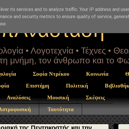
Drekou" }, "potentialAction": { "@type": "ReadAction", "t
iver its services and to analyze traffic. Your IP address and use
mance and security metrics to ensure quality of service, genera
επΑνάσταση
use.
λογία • Λογοτεχνία • Τέχνες • Θε
α τη μνήμη, τον άνθρωπο και το Φ
ολογία
Σοφία Ντρέκου
Κοινωνία
Θ
οφία
Επιστήμη
Πολιτική
Βιβλιοθή
Αναλύσεις
Μουσική
Σκέψεις
 Αστροφυσική
Ταυτότητα
υριακή της Πεντηκοστής και την