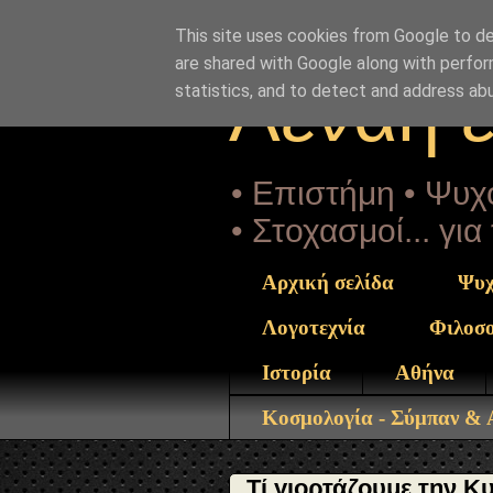
"copyrightHolder": { "@type": "Person", "name": "Sophia 
post_24.html" } }
This site uses cookies from Google to del
are shared with Google along with perfor
Αέναη 
statistics, and to detect and address ab
• Επιστήμη • Ψυχο
• Στοχασμοί... γι
Αρχική σελίδα
Ψυχ
Λογοτεχνία
Φιλοσ
Ιστορία
Αθήνα
Κοσμολογία - Σύμπαν &
Τί γιορτάζουμε την Κ