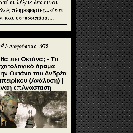
ατί οι λέξεις δεν είναι
λώς πληροφορίες...είναι
ς και συνοδοιπόροι...
♱𓆪 3 Αυγούστου 1975
 θα πει Οκτάνα; - Tο
σχατολογικό όραμα
την Οκτάνα του Ανδρέα
πειρίκου (Ανάλυση) |
έναη επΑνάσταση