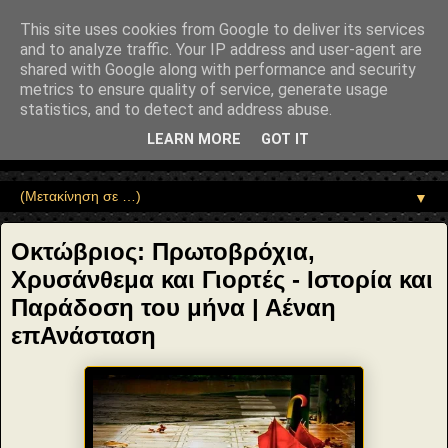
"copyrightHolder": { "@type": "Person", "name": "Sophia Drekou" },
"potentialAction": { "@type": "ReadAction", "target":
This site uses cookies from Google to deliver its services
"https://www.sophia-ntrekou.gr/2017/09/oktober.html" } }
and to analyze traffic. Your IP address and user-agent are
Αέναη επΑνάσταση
shared with Google along with performance and security
metrics to ensure quality of service, generate usage
statistics, and to detect and address abuse.
• Επιστήμη • Ψυχολογία • Λογοτεχνία • Τέχνες • Θεολογία •
Φιλοσοφία • Στοχασμοί... για τη μνήμη, τον άνθρωπο και το
LEARN MORE
GOT IT
Φως
▼
Οκτώβριος: Πρωτοβρόχια,
Χρυσάνθεμα και Γιορτές - Ιστορία και
Παράδοση του μήνα | Αέναη
επΑνάσταση