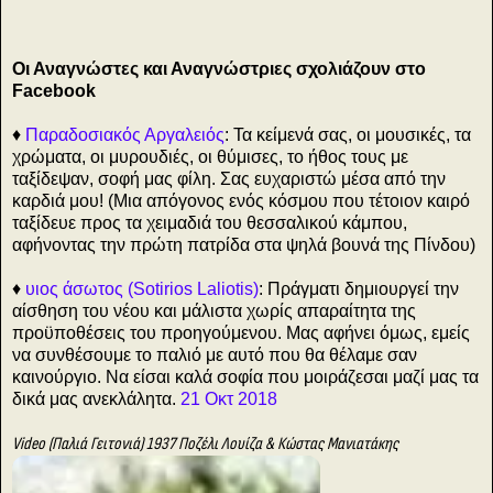
Οι Αναγνώστες και Αναγνώστριες σχολιάζουν στο
Facebook
♦
Παραδοσιακός Αργαλειός
: Τα κείμενά σας, οι μουσικές, τα
χρώματα, οι μυρουδιές, οι θύμισες, το ήθος τους με
ταξίδεψαν, σοφή μας φίλη. Σας ευχαριστώ μέσα από την
καρδιά μου! (Μια απόγονος ενός κόσμου που τέτοιον καιρό
ταξίδευε προς τα χειμαδιά του θεσσαλικού κάμπου,
αφήνοντας την πρώτη πατρίδα στα ψηλά βουνά της Πίνδου)
♦
υιος άσωτος (Sotirios Laliotis)
: Πράγματι δημιουργεί την
αίσθηση του νέου και μάλιστα χωρίς απαραίτητα της
προϋποθέσεις του προηγούμενου. Μας αφήνει όμως, εμείς
να συνθέσουμε το παλιό με αυτό που θα θέλαμε σαν
καινούργιο. Να είσαι καλά σοφία που μοιράζεσαι μαζί μας τα
δικά μας ανεκλάλητα.
21 Οκτ 2018
Video (Παλιά Γειτονιά) 1937 Ποζέλι Λουίζα & Κώστας Μανιατάκης