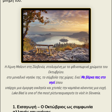
μνήμη του.
Η Λίμνη Μπλεντ στη Σλοβενία, στολισμένη με τα φθινοπωρινά χρώματα του
Οκτωβρίου.
στο μοναδικό νησάκι της,
το σύμβολο της χώρας. Εκεί
Με βάρκα πας στο
νησί
όπου
υπάρχει
μια όμορφη εκκλησία και χτυπάς
την καμπάνα κάνοντας μια ευχή.
Lake Bled is one
of the most picturesquespots to visit in Slovenia.
1. Εισαγωγή – Ο Οκτώβριος ως συμφωνία
αλλαγής και μνήμης