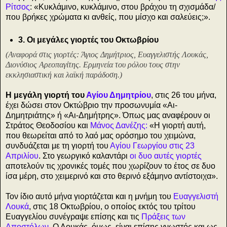
Ρίτσος
: «Κυκλάμινο, κυκλάμινο, στου βράχου τη σχισμάδα/
που βρήκες χρώματα κι ανθείς, που μίσχο και σαλεύεις;».
3. Οι μεγάλες γιορτές του Οκτωβρίου
(Αναφορά στις γιορτές: Άγιος Δημήτριος, Ευαγγελιστής Λουκάς,
Διονύσιος Αρεοπαγίτης. Ερμηνεία του ρόλου τους στην
εκκλησιαστική και λαϊκή παράδοση.)
Η μεγάλη γιορτή του
Αγίου Δημητρίου
, στις 26 του μήνα,
έχει δώσει στον Οκτώβριο την προσωνυμία «Αι-
Δημητριάτης» ή «Αι-Δημήτρης». Όπως μας αναφέρουν οι
Στράτος Θεοδοσίου και
Μάνος Δανέζης:
«Η γιορτή αυτή,
που θεωρείται από το λαό μας ορόσημο του χειμώνα,
συνδυάζεται με τη γιορτή του
Αγίου Γεωργίου στις 23
Απριλίου
. Στο γεωργικό καλαντάρι
οι δυο αυτές γιορτές
αποτελούν τις χρονικές τομές που χωρίζουν το έτος σε δυο
ίσα μέρη, στο χειμερινό και στο θερινό εξάμηνο αντίστοιχα».
Τον ίδιο αυτό μήνα γιορτάζεται και η μνήμη του
Ευαγγελιστή
Λουκά
, στις 18 Οκτωβρίου, ο οποίος εκτός του τρίτου
Ευαγγελίου συνέγραψε επίσης και τις
Πράξεις των
Αποστόλων
. Ο Λουκάς, όμως, είναι επίσης γνωστός και ως