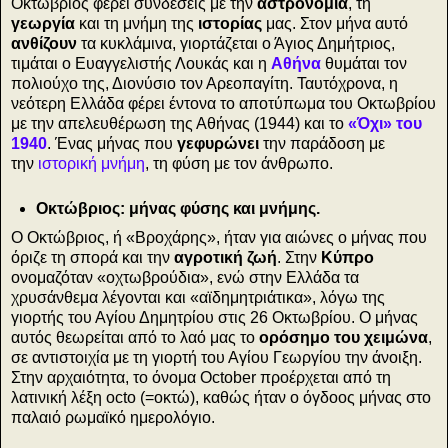
Οκτώβριος φέρει συνδέσεις με την
αστρονομία
, τη
γεωργία
και τη μνήμη της
ιστορίας
μας. Στον μήνα αυτό
ανθίζουν
τα κυκλάμινα, γιορτάζεται ο Άγιος Δημήτριος,
τιμάται ο Ευαγγελιστής Λουκάς και η
Αθήνα
θυμάται τον
πολιούχο της, Διονύσιο τον Αρεοπαγίτη. Ταυτόχρονα, η
νεότερη Ελλάδα φέρει έντονα το αποτύπωμα του Οκτωβρίου
με την απελευθέρωση της Αθήνας (1944) και το
«Όχι» του
1940
. Ένας μήνας που
γεφυρώνει
την παράδοση με
την
ιστορική μνήμη
, τη φύση με τον άνθρωπο.
Οκτώβριος: μήνας φύσης και μνήμης.
Ο Οκτώβριος, ή «Βροχάρης», ήταν για αιώνες ο μήνας που
όριζε τη σπορά και την
αγροτική ζωή
. Στην
Κύπρο
ονομαζόταν «οχτωβρούδια», ενώ στην Ελλάδα τα
χρυσάνθεμα λέγονται και «αϊδημητριάτικα», λόγω της
γιορτής του Αγίου Δημητρίου στις 26 Οκτωβρίου. Ο μήνας
αυτός θεωρείται από το λαό μας το
ορόσημο του χειμώνα
,
σε αντιστοιχία με τη γιορτή του Αγίου Γεωργίου την άνοιξη.
Στην αρχαιότητα, το όνομα October προέρχεται από τη
λατινική λέξη octo (=οκτώ), καθώς ήταν ο όγδοος μήνας στο
παλαιό ρωμαϊκό ημερολόγιο.