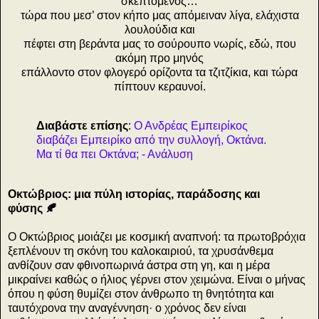
σκεπτόμενος…
τώρα που μεσ’ στον κήπο μας απόμειναν λίγα, ελάχιστα
λουλούδια και
πέφτει στη βεράντα μας το σούρουπο νωρίς, εδώ, που
ακόμη προ μηνός
επάλλοντο στον φλογερό ορίζοντα τα τζιτζίκια, και τώρα
πίπτουν κεραυνοί.
Διαβάστε επίσης
:
Ο Ανδρέας Εμπειρίκος
διαβάζει Εμπειρίκο από την συλλογή, Οκτάνα.
Μα τί θα πει Οκτάνα; - Ανάλυση
Οκτώβριος: μια πύλη ιστορίας, παράδοσης και
φύσης 🍂
Ο Οκτώβριος μοιάζει με κοσμική αναπνοή: τα πρωτοβρόχια
ξεπλένουν τη σκόνη του καλοκαιριού, τα χρυσάνθεμα
ανθίζουν σαν φθινοπωρινά άστρα στη γη, και η μέρα
μικραίνει καθώς ο ήλιος γέρνει στον χειμώνα. Είναι ο μήνας
όπου η φύση θυμίζει στον άνθρωπο τη θνητότητα και
ταυτόχρονα την αναγέννηση· ο χρόνος δεν είναι