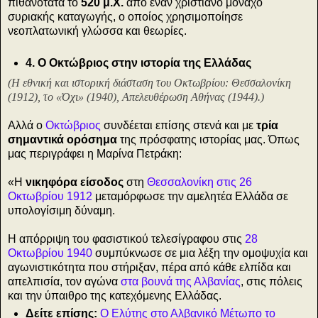
πιθανότατα το
520 μ.Χ.
από έναν χριστιανό μοναχό
συριακής καταγωγής, ο οποίος χρησιμοποίησε
νεοπλατωνική γλώσσα και θεωρίες.
4. Ο Οκτώβριος στην ιστορία της Ελλάδας
(Η εθνική και ιστορική διάσταση του Οκτωβρίου: Θεσσαλονίκη
(1912), το «Όχι» (1940), Απελευθέρωση Αθήνας (1944).)
Αλλά ο
Οκτώβριος
συνδέεται επίσης στενά και με
τρία
σημαντικά ορόσημα
της πρόσφατης ιστορίας μας. Όπως
μας περιγράφει η Μαρίνα Πετράκη:
«Η
νικηφόρα είσοδος
στη
Θεσσαλονίκη στις 26
Οκτωβρίου 1912
μεταμόρφωσε την αμελητέα Ελλάδα σε
υπολογίσιμη δύναμη.
Η απόρριψη του φασιστικού τελεσίγραφου στις
28
Οκτωβρίου 1940
συμπύκνωσε σε μια λέξη την ομοψυχία και
αγωνιστικότητα που στήριξαν, πέρα από κάθε ελπίδα και
απελπισία, τον αγώνα
στα βουνά της Αλβανίας
, στις πόλεις
και την ύπαιθρο της κατεχόμενης Ελλάδας.
Δείτε επίσης:
Ο Ελύτης στο Αλβανικό Μέτωπο το