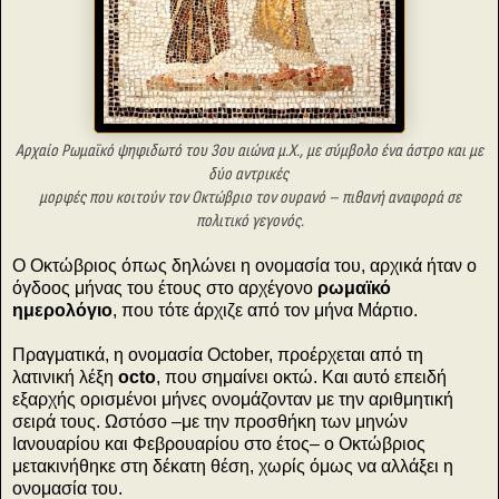
Αρχαίο Ρωμαϊκό ψηφιδωτό του 3ου αιώνα μ.Χ., με σύμβολο
ένα άστρο και με
δύο αντρικές
μορφές
που κοιτούν τον Οκτώβριο
τον ουρανό – πιθανή αναφορά σε
πολιτικό γεγονός.
Ο Οκτώβριος όπως δηλώνει η ονομασία του, αρχικά ήταν ο
όγδοος μήνας του έτους στο αρχέγονο
ρωμαϊκό
ημερολόγιο
, που τότε άρχιζε από τον μήνα Μάρτιο.
Πραγματικά, η ονομασία October, προέρχεται από τη
λατινική λέξη
octo
, που σημαίνει οκτώ. Και αυτό επειδή
εξαρχής ορισμένοι μήνες ονομάζονταν με την αριθμητική
σειρά τους. Ωστόσο –με την προσθήκη των μηνών
Ιανουαρίου και Φεβρουαρίου στο έτος– ο Οκτώβριος
μετακινήθηκε στη δέκατη θέση, χωρίς όμως να αλλάξει η
ονομασία του.