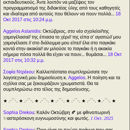
εκπαιδευτικούς.
Άντε λοιπόν να μαζέψεις τον
προγραμματισμό της διδακτέας ύλης από τους καθηγητές
και ιδιαίτερα από αυτούς που θέλουν να πουν πολλά...
18
Οκτ 2017 στις 10:24 μ.μ.
Aggelos Aslanidis
: Οκτώβριος, στο νέο σχολείο//της
χαμογέλασα// της έπιασα το χέρι// της είπα σ' αγαπώ// μου
χαμογέλασε // στο διάλειμμα μου είπε// έλα στο παγκάκι
κοντά στην ακακία// αν μιλούσε το παγκάκι ή η ακακία
σήμερα πόσα πολλά θα είχαν να πουν... θυμάσαι...
18 Οκτ
2017 στις 10:32 μ.μ.
Σοφία Ντρέκου
: Καλλιεπέστατα συμπληρώσατε την
λογοτεχνική μου δημοσίευση κ.
Aggelos
. Η ποίηση και τα
σχόλια σας με ξεκουράζουν χρωματιστά. Θα τα
συμπληρώσω στο τέλος της δημοσίευσης.
★ ⋰⋱ ★ ⋰⋱ ★ ⋰⋱ ★ ⋰⋱ ★ ⋰⋱ ★ ⋰⋱ ★⋰⋱ ★
Sophia Drekou
: Καλόν Οκτώβρη 🍂 με φθινοπωρινή
✨αστερόσκονη ευγνωμοσύνης και φωτός.
1 Οκτ. 2025
Sophia Drekou
: Ποιο είναι το πρώτο πράγμα που σας