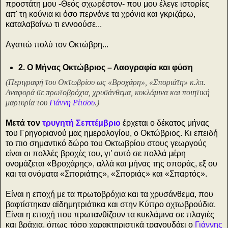
προστάτη μου -Θεός σχωρέστον- που μου έλεγε ιστορίες
απ' τη κούνια κι όσο περνάνε τα χρόνια και γκριζάρω,
καταλαβαίνω τι εννοούσε...
Αγαπώ πολύ τον Οκτώβρη...
2. Ο Μήνας Οκτώβριος – Λαογραφία και φύση
(Περιγραφή του Οκτωβρίου ως «Βροχάρη», «Σποριάτη» κ.λπ.
Αναφορά σε πρωτοβρόχια, χρυσάνθεμα, κυκλάμινα και ποιητική
μαρτυρία του
Γιάννη Ρίτσου
.)
Μετά τον
τρυγητή Σεπτέμβριο
έρχεται ο δέκατος μήνας
του Γρηγοριανού μας ημερολογίου, ο Οκτώβριος. Κι επειδή
το πιο σημαντικό δώρο του Οκτωβρίου στους γεωργούς
είναι οι πολλές βροχές του, γι’ αυτό σε πολλά μέρη
ονομάζεται «Βροχάρης», αλλά και μήνας της σποράς, εξ ου
και τα ονόματα «Σποριάτης», «Σποριάς» και «Σπαρτός».
Είναι η εποχή με τα πρωτοβρόχια και τα χρυσάνθεμα, που
βαφτίστηκαν αϊδημητριάτικα και στην Κύπρο οχτωβρούδια.
Είναι η εποχή που πρωτανθίζουν τα κυκλάμινα σε πλαγιές
και βράχια, όπως τόσο χαρακτηριστικά τραγουδάει ο
Γιάννης