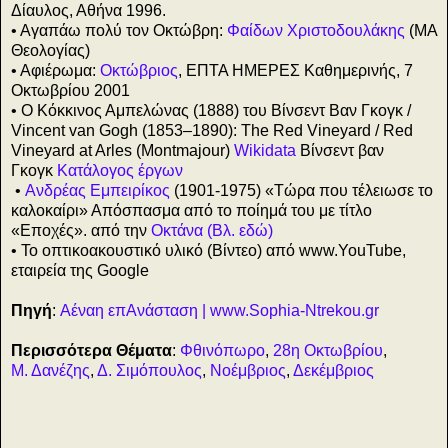
Δίαυλος, Αθήνα 1996.
• Αγαπάω πολύ τον Οκτώβρη:
Φαίδων Χριστοδουλάκης
(MA
Θεολογίας)
• Αφιέρωμα:
Οκτώβριος
, ΕΠΤΑ ΗΜΕΡΕΣ Καθημερινής, 7
Οκτωβρίου 2001
• Ο Κόκκινος Αμπελώνας (1888) του Βίνσεντ Βαν Γκογκ /
Vincent van Gogh (1853–1890): The Red Vineyard / Red
Vineyard at Arles (Montmajour)
Wikidata
Βίνσεντ βαν
Γκογκ
Κατάλογος έργων
•
Ανδρέας Εμπειρίκος
(1901-1975) «Τώρα που τέλειωσε το
καλοκαίρι» Απόσπασμα από το ποίημά του με τίτλο
«Εποχές». από την
Οκτάνα (Βλ. εδώ)
• Το οπτικοακουστικό υλικό (Βίντεο) από www.YouTube,
εταιρεία της Google
Πηγή
:
Αέναη επΑνάσταση | www.Sophia-Ntrekou.gr
Περισσότερα Θέματα
:
Φθινόπωρο
,
28η Οκτωβρίου
,
Μ. Δανέζης
,
Δ. Σιμόπουλος
,
Νοέμβριος
,
Δεκέμβριος