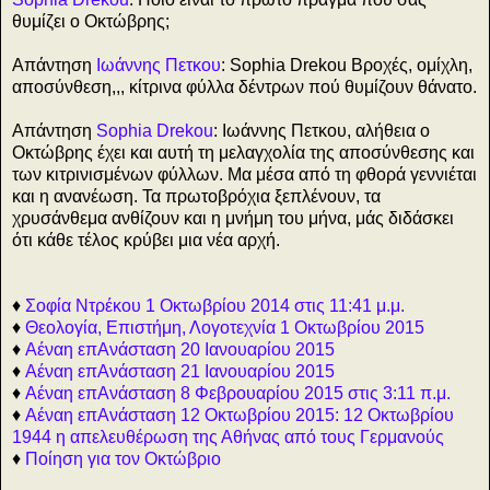
θυμίζει ο Οκτώβρης;
Απάντηση
Ιωάννης Πετκου
: Sophia Drekou Βροχές, ομίχλη,
αποσύνθεση,,, κίτρινα φύλλα δέντρων πού θυμίζουν θάνατο.
Απάντηση
Sophia Drekou
: Ιωάννης Πετκου, αλήθεια ο
Οκτώβρης έχει και αυτή τη μελαγχολία της αποσύνθεσης και
των κιτρινισμένων φύλλων. Μα μέσα από τη φθορά γεννιέται
και η ανανέωση. Τα πρωτοβρόχια ξεπλένουν, τα
χρυσάνθεμα ανθίζουν και η μνήμη του μήνα, μάς διδάσκει
ότι κάθε τέλος κρύβει μια νέα αρχή.
♦
Σοφία Ντρέκου 1 Οκτωβρίου 2014 στις 11:41 μ.μ.
♦
Θεολογία, Επιστήμη, Λογοτεχνία 1 Οκτωβρίου 2015
♦
Αέναη επΑνάσταση 20 Ιανουαρίου 2015
♦
Αέναη επΑνάσταση 21 Ιανουαρίου 2015
♦
Αέναη επΑνάσταση 8 Φεβρουαρίου 2015 στις 3:11 π.μ.
♦
Αέναη επΑνάσταση 12 Οκτωβρίου 2015: 12 Οκτωβρίου
1944 η απελευθέρωση της Αθήνας από τους Γερμανούς
♦
Ποίηση για τον Οκτώβριο