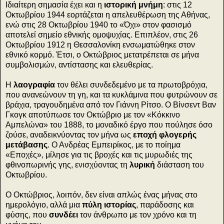
Ιδιαίτερη σημασία έχει και η
ιστορική μνήμη
: στις 12
Οκτωβρίου 1944 εορτάζεται η απελευθέρωση της Αθήνας,
ενώ στις 28 Οκτωβρίου 1940 το «Όχι» στον φασισμό
αποτελεί σημείο εθνικής ομοψυχίας. Επιπλέον, στις 26
Οκτωβρίου 1912 η Θεσσαλονίκη ενσωματώθηκε στον
εθνικό κορμό. Έτσι, ο Οκτώβριος μετατρέπεται σε μήνα
συμβολισμών, αντίστασης και ελευθερίας.
Η
λαογραφία
τον θέλει συνδεδεμένο με τα πρωτοβρόχια,
που ανανεώνουν τη γη, και τα κυκλάμινα που φυτρώνουν σε
βράχια, τραγουδημένα από τον Γιάννη Ρίτσο. Ο Βίνσεντ Βαν
Γκογκ αποτύπωσε τον Οκτώβριο με τον «Κόκκινο
Αμπελώνα» του 1888, το μοναδικό έργο που πούλησε όσο
ζούσε, αναδεικνύοντας τον μήνα ως
εποχή φλογερής
μετάβασης
. Ο Ανδρέας Εμπειρίκος, με το ποίημα
«Εποχές», μίλησε για τις βροχές και τις μυρωδιές της
φθινοπωρινής γης, ενισχύοντας τη
λυρική
διάσταση του
Οκτωβρίου.
Ο Οκτώβριος, λοιπόν, δεν είναι απλώς ένας μήνας στο
ημερολόγιο, αλλά μια
πύλη ιστορίας
, παράδοσης και
φύσης, που
συνδέει
τον άνθρωπο με τον χρόνο και τη