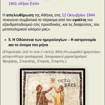
1941 «Άξιον Εστί»
Η
απελευθέρωση
της Αθήνας στις
12 Οκτωβρίου 1944
πυκνώνει συμβολικά το πέρασμα από τον
εφιάλτη
του
εξανδραποδισμού στις προσδοκίες, και τις διαψεύσεις, του
μεταπολεμικού κόσμου μας».
5. Η Οδύσσεια των ημερολογίων – Η αστρονομία
και το όνομα του μήνα
(Ετυμολογία: από το octo (=οκτώ), θέση στο ρωμαϊκό ημερολόγιο,
μεταγενέστερη προσαρμογή. Λαογραφικοί χαρακτηρισμοί:
Βροχάρης, Σποριάτης, Σποριάς, Σπαρτός.)