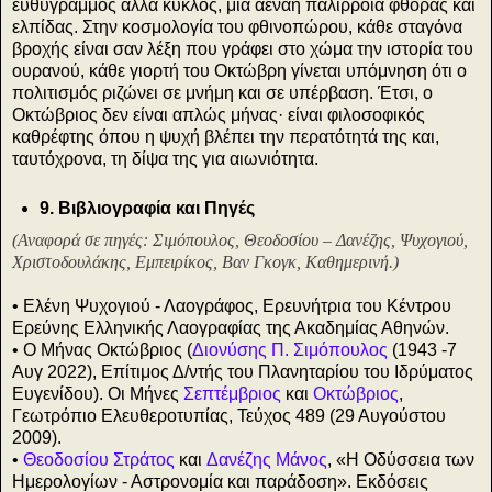
ευθύγραμμος αλλά κύκλος, μια αέναη παλίρροια φθοράς και
ελπίδας. Στην κοσμολογία του φθινοπώρου, κάθε σταγόνα
βροχής είναι σαν λέξη που γράφει στο χώμα την ιστορία του
ουρανού, κάθε γιορτή του Οκτώβρη γίνεται υπόμνηση ότι ο
πολιτισμός ριζώνει σε μνήμη και σε υπέρβαση. Έτσι, ο
Οκτώβριος δεν είναι απλώς μήνας· είναι φιλοσοφικός
καθρέφτης όπου η ψυχή βλέπει την περατότητά της και,
ταυτόχρονα, τη δίψα της για αιωνιότητα.
9. Βιβλιογραφία και Πηγές
(Αναφορά σε πηγές: Σιμόπουλος, Θεοδοσίου – Δανέζης, Ψυχογιού,
Χριστοδουλάκης, Εμπειρίκος, Βαν Γκογκ, Καθημερινή.)
• Ελένη Ψυχογιού - Λαογράφος, Ερευνήτρια του Κέντρου
Ερεύνης Ελληνικής Λαογραφίας της Ακαδημίας Αθηνών.
• Ο Μήνας Οκτώβριος (
Διονύσης Π. Σιμόπουλος
(1943 -7
Αυγ 2022), Επίτιμος Δ/ντής του Πλανηταρίου του Ιδρύματος
Ευγενίδου). Οι Μήνες
Σεπτέμβριος
και
Οκτώβριος
,
Γεωτρόπιο Ελευθεροτυπίας, Τεύχος 489 (29 Αυγούστου
2009).
•
Θεοδοσίου Στράτος
και
Δανέζης Μάνος
, «Η Οδύσσεια των
Ημερολογίων - Αστρονομία και παράδοση». Εκδόσεις