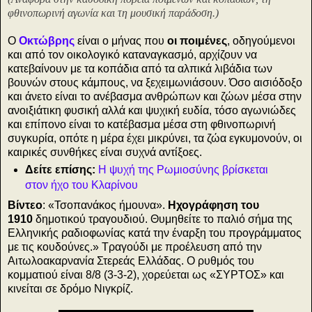
φθινοπωρινή αγωνία και τη μουσική παράδοση.)
Ο
Οκτώβρης
είναι ο μήνας που
οι ποιμένες
, οδηγούμενοι
και από τον οικολογικό καταναγκασμό, αρχίζουν να
κατεβαίνουν με τα κοπάδια από τα αλπικά λιβάδια των
βουνών στους κάμπους, να ξεχειμωνιάσουν. Όσο αισιόδοξο
και άνετο είναι το ανέβασμα ανθρώπων και ζώων μέσα στην
ανοιξιάτικη φυσική αλλά και ψυχική ευδία, τόσο αγωνιώδες
και επίπονο είναι το κατέβασμα μέσα στη φθινοπωρινή
συγκυρία, οπότε η μέρα έχει μικρύνει, τα ζώα εγκυμονούν, οι
καιρικές συνθήκες είναι συχνά αντίξοες.
Δείτε επίσης:
Η ψυχή της Ρωμιοσύνης βρίσκεται
στον ήχο του Κλαρίνου
Βίντεο
: «Τσοπανάκος ήμουνα».
Ηχογράφηση του
1910
δημοτικού τραγουδιού. Θυμηθείτε το παλιό σήμα της
Ελληνικής ραδιοφωνίας κατά την έναρξη του προγράμματος
με τις κουδούνες.» Τραγούδι με προέλευση από την
Αιτωλοακαρνανία Στερεάς Ελλάδας. Ο ρυθμός του
κομματιού είναι 8/8 (3-3-2), χορεύεται ως «ΣΥΡΤΟΣ» και
κινείται σε δρόμο Νιγκρίζ.