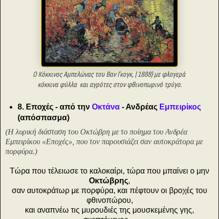
Ο Κόκκινος Αμπελώνας του Βαν Γκογκ,
( 1888}
με φλογερά
κόκκινα φύλλα
και αγρότες στον φθινοπωρινό τρύγο.
8. Εποχές - από την
Οκτάνα
- Ανδρέας
Εμπειρίκος
(απόσπασμα)
(Η λυρική διάσταση του Οκτώβρη με το ποίημα του Ανδρέα
Εμπειρίκου «Εποχές», που τον παρουσιάζει σαν αυτοκράτορα με
πορφύρα.)
Τώρα που τέλειωσε το καλοκαίρι, τώρα που μπαίνει ο μην
Οκτώβρης
,
σαν αυτοκράτωρ με πορφύρα, και πέφτουν οι βροχές του
φθινοπώρου,
και αναπνέω τις μυρουδιές της μουσκεμένης γης,