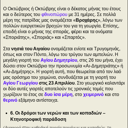
Ο Οκτώβριος ή Οκτώβρης είναι ο δέκατος μήνας του έτους
και ο δεύτερος του
φθινοπώρου
με 31 ημέρες. Σε πολλά
μέρη της πατρίδας μας ονομάζεται «
Βροχάρης
», λόγω των
πολλών ευεργετικών βροχών του για τη γεωργία. Επίσης,
επειδή είναι ο μήνας της σποράς, φέρει και τα ονόματα
«Σποριάτης», «Σποριάς» και «Σπαρτός».
Στα
νησιά του Αιγαίου
ονομάζεται ενίοτε και Τρυγομηνάς,
όπως και στον Πόντο, λόγω του τρύγου των αμπελιών. Η
μεγάλη γιορτή του
Αγίου Δημητρίου
, στις 26 του μήνα, έχει
δώσει στον Οκτώβριο την προσωνυμία «Αι-Δημητριάτης» ή
«Αι-Δημήτρης». Η γιορτή αυτή, που θεωρείται από τον λαό
μας ορόσημο του χειμώνα, συνδυάζεται με τη γιορτή του
Αγίου Γεωργίου
στις 23 Απριλίου
. Στο γεωργικό καλαντάρι
οι δύο αυτές γιορτές αποτελούν τις χρονικές τομές που
χωρίζουν το έτος σε
δυο ίσα μέρη
, στο
χειμερινό
και στο
θερινό
εξάμηνο αντίστοιχα.
6. Οι δρόμοι των νερών και των κοπαδιών –
Κτηνοτροφική παράδοση
(Αναφορά στην καθοδική πορεία ποιμένων και κοπαδιών, τη