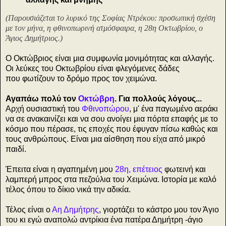
(Παρουσιάζεται το λυρικό της Σοφίας Ντρέκου: προσωπική σχέση
με τον μήνα, η φθινοπωρινή ατμόσφαιρα, η 28η Οκτωβρίου, ο
Άγιος Δημήτριος.)
Ο Οκτώβριος είναι μια συμφωνία μονιμότητας και αλλαγής.
Οι λεύκες του Οκτωβρίου είναι φλεγόμενες δάδες
που φωτίζουν το δρόμο προς τον χειμώνα.
Αγαπάω πολύ τον
Οκτώβρη
. Για πολλούς λόγους...
Αρχή ουσιαστική του
Φθινοπώρου
, μ' ένα παγωμένο αεράκι
να σε ανακαινίζει και να σου ανοίγει μια πόρτα επαφής με το
κόσμο που πέρασε, τις εποχές που έφυγαν πίσω καθώς και
τους ανθρώπους. Είναι μια αίσθηση που είχα από μικρό
παιδί.
Έπειτα είναι η αγαπημένη μου
28η, επέτειος
φωτεινή και
λαμπερή μπρος στα πεζούλια του Χειμώνα. Ιστορία με καλό
τέλος όπου το δίκιο νικά την αδικία.
Τέλος είναι ο
Αη Δημήτρης
, γιορτάζει το κάστρο μου τον Άγιο
του κι εγώ αναπολώ αντρίκια ένα πατέρα Δημήτρη -άγιο