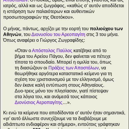
ιατρός, αλλά και ως ζωγράφος, «καθώς σ’ αυτόν αποδίδεται
η ιστόρηση των παλαιότερων και αυθεντικών
προσωπογραφιών της Θεοτόκου».
Ο μήνας, πάντως, αρχίζει με την εορτή του
πολιούχου των
Αθηνών
, του
Διονυσίου του Αρεοπαγίτη
στις 3 του μήνα.
Όπως αναφέρει ο Γιώργος Ζωγραφίδης:
«Όταν ο
Απόστολος Παύλος
κατέβηκε από το
βήμα του Αρείου Πάγου, δεν φαίνεται να πέτυχε
τίποτα το σπουδαίο. Μπορεί η ομιλία του, όπως
τη διασώζουν οι
Πράξεις των Αποστόλων
, να
θεωρήθηκε αργότερα καταστατικό κείμενο για τη
σχέση του χριστιανισμού με τον ελληνισμό, όμως
δεν έκανε καλή εντύπωση στους Αθηναίους.
Δυο-τρεις μόνο τον πλησίασαν, γιατί πίστεψαν
στα λόγια του, και ανάμεσά τους κάποιος
Διονύσιος Αεροπαγίτης
…».
Κι ενώ τα κείμενα που αποδίδονται σ’ αυτόν ήταν σημαντικά,
«γι’ αυτό άλλωστε συνεχίζουμε να τα διαβάζουμε με
αδιάπτωτο ενδιαφέρον και σήμερα», εντούτοις γράφτηκαν