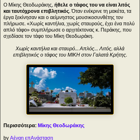
Ο Μίκης Θεοδωράκης,
ήθελε ο τάφος του να είναι λιτός
και ταυτόχρονα επιβλητικός
. Όταν ενέκρινε τη μακέτα, τα
έργα ξεκίνησαν και ο αείμνηστος μουσικοσυνθέτης τον
πλήρωσε. «Χωρίς καντήλια, χωρίς σταυρούς, έχει ένα πολύ
απλό τάφο» συμπλήρωσε ο αρχιτέκτονας κ. Περάκης, που
σχεδίασε τον τάφο του Μίκη Θεοδωράκη.
Χωρίς καντήλια και σταυρό... Απλός... Λιτός, αλλά
επιβλητικός ο τάφος του ΜΙΚΗ στον Γαλατά Κρήτης.
Περισσότερα:
Μίκης Θεοδωράκης
by
Αέναη επΑνάσταση