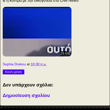
& η κόντρα με την οικογένεια στο Live News
29:08
Sophia Drekou
at
10:30 π.μ.
Κοινή χρήση
Δεν υπάρχουν σχόλια:
Δημοσίευση σχολίου