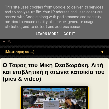
"copyrightHolder": { "@type": "Person", "name": "Sophia Drekou" },
"potentialAction": { "@type": "ReadAction", "target":
This site uses cookies from Google to deliver its services
"https://www.sophia-ntrekou.gr/2021/09/Tafos-Theodorakis-Mikis.html"
and to analyze traffic. Your IP address and user-agent are
} }
shared with Google along with performance and security
Αέναη επΑνάσταση
metrics to ensure quality of service, generate usage
statistics, and to detect and address abuse.
• Επιστήμη • Ψυχολογία • Λογοτεχνία • Τέχνες • Θεολογία •
LEARN MORE
GOT IT
Φιλοσοφία • Στοχασμοί... για τη μνήμη, τον άνθρωπο και το
Φως
▼
Ο Τάφος του Μίκη Θεοδωράκη. Λιτή
και επιβλητική η αιώνια κατοικία του
(pics & video)