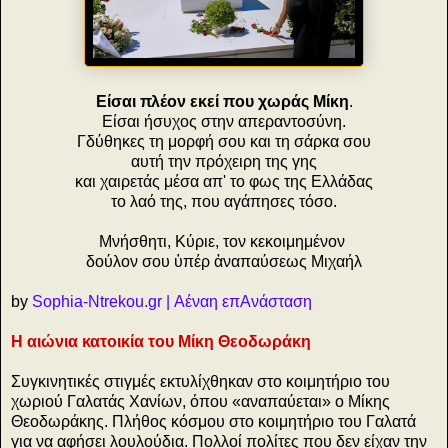
Είσαι πλέον εκεί που χωράς Μίκη
.
Είσαι ήσυχος στην απεραντοσύνη.
Γδύθηκες τη μορφή σου και τη σάρκα σου
αυτή την πρόχειρη της γης
και χαιρετάς μέσα απ' το φως της Ελλάδας
το λαό της, που αγάπησες τόσο.
Μνήσθητι, Κύριε, τον κεκοιμημένον
δούλον σου ὑπέρ ἀναπαύσεως Μιχαήλ
by
Sophia-Ntrekou.gr | Αέναη επΑνάσταση
Η αιώνια κατοικία του Μίκη Θεοδωράκη
Συγκινητικές στιγμές εκτυλίχθηκαν στο κοιμητήριο του
χωριού Γαλατάς Χανίων, όπου «αναπαύεται» ο Μίκης
Θεοδωράκης.
Πλήθος κόσμου στο κοιμητήριο του Γαλατά
για να αφήσει λουλούδια. Πολλοί πολίτες που δεν είχαν την