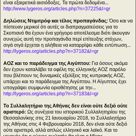
είναι εξαιρετικά αισιόδοξες. Τα πρώτα δεδομένα...
http://www.lygeros.org/articles.php?n=37225&l=gr
Δηλώσεις Ντιμιτρόφ και τέλος προπαγάνδας:
Όσο και να
πίστευαν μερικοί ότι αυτές οι διαπραγματεύσεις για το
Σκοπιανό θα έχουν ένα γρήγορο αποτέλεσμα διότι άκουγαν
συνεχώς αυτή την προπαγάνδα περί επίτευξης στόχων,
σιγά σιγά έρχεται η αλήθεια να καταρρίψει κάθε εντύπωση...
http://lygeros.org/articles.php?n=37182&l=gr
ΑΟΖ και το παράδειγμα της Αιγύπτου:
Για όσους ακόμα
δεν έχουν καταλάβει τα οφέλη της ελληνικής ΑΟΖ παρόλο
που βλέπουν τις δυναμικές εξελίξεις της κυπριακής ΑΟΖ,
υπάρχει και το παράδειγμα της Αιγύπτου. Η Αίγυπτος έχει
υπογράψει συμφωνία οριοθέτησης με την...
http://lygeros.org/articles.php?n=37183&l=gr
Το Συλλαλητήριο της Αθήνας δεν είναι ούτε δεξιό ούτε
αριστερό:
Ως συνέχεια του ιστορικού Συλλαλητηρίου της
Θεσσαλονίκης στις 21 Ιανουαρίου 2018, το Συλλαλητήριο
της Αθήνας στις 4 Φεβρουαρίου 2018, δεν είναι ούτε δεξιό
ούτε αριστερό, αλλά απλώς ελληνικό και λαϊκό. Και το