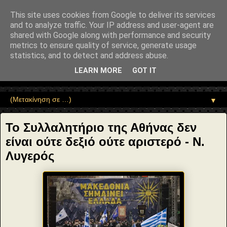
"copyrightHolder": { "@type": "Person", "name": "Sophia Drekou" },
"potentialAction": { "@type": "ReadAction", "target":
This site uses cookies from Google to deliver its services
"https://www.sophia-ntrekou.gr/2018/02/syllalitirio-athina.html" } }
and to analyze traffic. Your IP address and user-agent are
Αέναη επΑνάσταση
shared with Google along with performance and security
metrics to ensure quality of service, generate usage
statistics, and to detect and address abuse.
• Επιστήμη • Ψυχολογία • Λογοτεχνία • Τέχνες • Θεολογία •
Φιλοσοφία • Στοχασμοί... για τη μνήμη, τον άνθρωπο και το
LEARN MORE
GOT IT
Φως
▼
Το Συλλαλητήριο της Αθήνας δεν
είναι ούτε δεξιό ούτε αριστερό - Ν.
Λυγερός