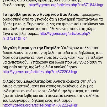
γεγονός ότι ο κύριος ομιλητής θα είναι ο Μίκης
Θεοδωράκης...
http://lygeros.org/articles.php?n=37184&l=gr
Τα προβλήματα του Ηνωμένου Βασιλείου:
προέρχονται
ουσιαστικά από το γεγονός ότι η εσωτερική προπαγάνδα τα
έβαλε με τους Ευρωπαίους λες και ήταν αυτοί υπεύθυνοι για
τους λαθρομετανάστες που ήθελαν να μπουν στη χώρα.
Σιγά σιγά βλέπουμε...
http://lygeros.org/articles.php?
n=37214&l=gr
Μεγάλη Ημέρα για την Πατρίδα:
Υπάρχουν πολλοί που
δυσκολεύονται να πουν τη λέξη πατρίδα στις δηλώσεις τους
διότι όσα χρόνια έζησαν ποτέ δεν αναγκάστηκαν ή επέλεξαν
να αντισταθούν. Υπάρχουν και άλλοι που δεν γνωρίζουν τη
σημασία αυτής της λέξης διότι ακολούθησαν...
http://lygeros.org/articles.php?n=37220&l=gr
Ο λαός του Συλλαλητηρίου:
Αντιστεκόμαστε στη λήθη
όπως αντιστεκόμαστε και στους γενοκτόνους. Δεν μας
ενδιαφέρει αν ανήκουν στη Δεξιά ή την Αριστερά, σημασία
έχει ότι είναι λήθη και κατά συνέπεια ενάντια στην αλήθεια
του Ελληνισμού, δηλαδή ενός πολιτισμού...
http://lygeros.org/articles.php?n=37221&l=gr