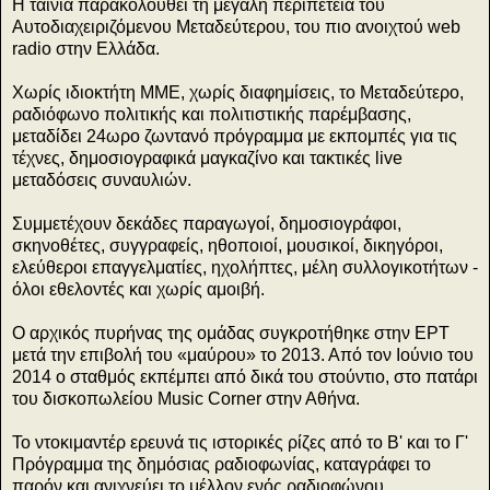
Η ταινία παρακολουθεί τη μεγάλη περιπέτεια του
Αυτοδιαχειριζόμενου Μεταδεύτερου, του πιο ανοιχτού web
radio στην Ελλάδα.
Χωρίς ιδιοκτήτη ΜΜΕ, χωρίς διαφημίσεις, το Μεταδεύτερο,
ραδιόφωνο πολιτικής και πολιτιστικής παρέμβασης,
μεταδίδει 24ωρο ζωντανό πρόγραμμα με εκπομπές για τις
τέχνες, δημοσιογραφικά μαγκαζίνο και τακτικές live
μεταδόσεις συναυλιών.
Συμμετέχουν δεκάδες παραγωγοί, δημοσιογράφοι,
σκηνοθέτες, συγγραφείς, ηθοποιοί, μουσικοί, δικηγόροι,
ελεύθεροι επαγγελματίες, ηχολήπτες, μέλη συλλογικοτήτων -
όλοι εθελοντές και χωρίς αμοιβή.
Ο αρχικός πυρήνας της ομάδας συγκροτήθηκε στην ΕΡΤ
μετά την επιβολή του «μαύρου» το 2013. Από τον Ιούνιο του
2014 ο σταθμός εκπέμπει από δικά του στούντιο, στο πατάρι
του δισκοπωλείου Music Corner στην Αθήνα.
Το ντοκιμαντέρ ερευνά τις ιστορικές ρίζες από το Β' και το Γ'
Πρόγραμμα της δημόσιας ραδιοφωνίας, καταγράφει το
παρόν και ανιχνεύει το μέλλον ενός ραδιοφώνου