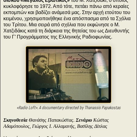
δίσκου «Μεγάλος Ερωτικός»
του Μ. Χατζιδάκι, ο οποίος
κυκλοφόρησε το 1972. Από τότε, πετάει πάνω από κεραίες
εκπομπών και βαδίζει ανάμεσά μας. Στην αρχή ετούτου του
κειμένου, χρησιμοποιήθηκε ένα απόσπασμα από τα Σχόλια
του Τρίτου. Μια σειρά από σχόλια που εκφώνησε ο Μ.
Χατζιδάκις κατά τη διάρκεια της θητείας του ως Διευθυντής
του Γ’ Προγράμματος της Ελληνικής Ραδιοφωνίας.
«Radio Loft». A documentary directed by Thanassis Papakostas
Σκηνοθεσία
Θανάσης Παπακώστας.
Σενάριο
Κώστας
Αδαμόπουλος, Γιώργος I. Αλλαμανής, Βασίλης Δίπλας