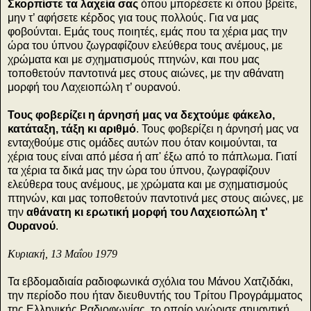
Σκορπίστε τα λαχεία σας
όπου μπορέσετε κι όπου βρείτε,
μην τ’ αφήσετε κέρδος για τους πολλούς. Για να μας
φοβούνται. Εμάς τους ποιητές, εμάς που τα χέρια μας την
ώρα του ύπνου ζωγραφίζουν ελεύθερα τους ανέμους, με
χρώματα και με σχηματισμούς πτηνών, και που μας
τοποθετούν παντοτινά μες στους αιώνες, με την αθάνατη
μορφή του Λαχειοπώλη τ’ ουρανού.
Τους φοβερίζει η άρνησή μας να δεχτούμε φάκελο,
κατάταξη, τάξη κι αριθμό
. Τους φοβερίζει η άρνησή μας να
ενταχθούμε στις ομάδες αυτών που όταν κοιμούνται, τα
χέρια τους είναι από μέσα ή απ' έξω από το πάπλωμα. Γιατί
τα χέρια τα δικά μας την ώρα του ύπνου, ζωγραφίζουν
ελεύθερα τους ανέμους, με χρώματα και με σχηματισμούς
πτηνών, και μας τοποθετούν παντοτινά μες στους αιώνες, με
την
αθάνατη κι ερωτική μορφή του Λαχειοπώλη τ'
Ουρανού
.
Κυριακή, 13 Μαΐου 1979
Τα εβδομαδιαία ραδιοφωνικά σχόλια του Μάνου Χατζιδάκι,
την περίοδο που ήταν διευθυντής του Τρίτου Προγράμματος
της Ελληνικής Ραδιοφωνίας, το οποίο γνώρισε σημαντική