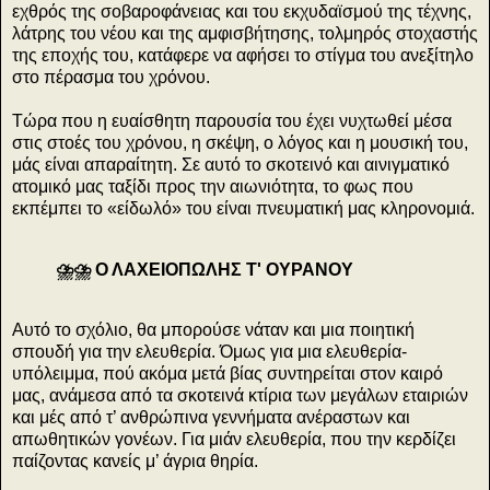
εχθρός της σοβαροφάνειας και του εκχυδαϊσμού της τέχνης,
λάτρης του νέου και της αμφισβήτησης, τολμηρός στοχαστής
της εποχής του, κατάφερε να αφήσει το στίγμα του ανεξίτηλο
στο πέρασμα του χρόνου.
Τώρα που η ευαίσθητη παρουσία του έχει νυχτωθεί μέσα
στις στοές του χρόνου, η σκέψη, ο λόγος και η μουσική του,
μάς είναι απαραίτητη. Σε αυτό το σκοτεινό και αινιγματικό
ατομικό μας ταξίδι προς την αιωνιότητα, το φως που
εκπέμπει το «είδωλό» του είναι πνευματική μας κληρονομιά.
⛈️⛈ Ο ΛΑΧΕΙΟΠΩΛΗΣ Τ' ΟΥΡΑΝΟΥ
Αυτό το σχόλιο, θα μπορούσε νάταν και μια ποιητική
σπουδή για την ελευθερία. Όμως για μια ελευθερία-
υπόλειμμα, πού ακόμα μετά βίας συντηρείται στον καιρό
μας, ανάμεσα από τα σκοτεινά κτίρια των μεγάλων εταιριών
και μές από τ’ ανθρώπινα γεννήματα ανέραστων και
απωθητικών γονέων. Για μιάν ελευθερία, που την κερδίζει
παίζοντας κανείς μ’ άγρια θηρία.