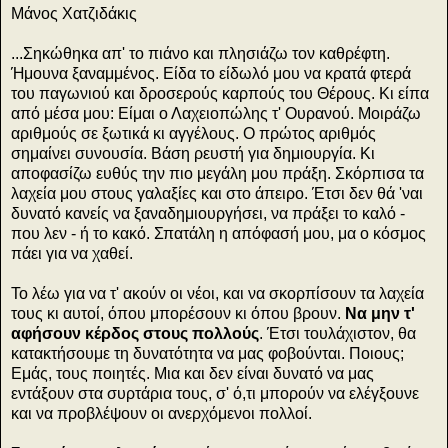
Μάνος Χατζιδάκις
...Σηκώθηκα απ' το πιάνο και πλησιάζω τον καθρέφτη.
Ήμουνα ξαναμμένος. Είδα το είδωλό μου να κρατά φτερά
του παγωνιού και δροσερούς καρπούς του Θέρους. Κι είπα
από μέσα μου: Είμαι ο Λαχειοπώλης τ' Ουρανού. Μοιράζω
αριθμούς σε ξωτικά κι αγγέλους. Ο πρώτος αριθμός
σημαίνει συνουσία. Βάση ρευστή για δημιουργία. Κι
αποφασίζω ευθύς την πιο μεγάλη μου πράξη. Σκόρπισα τα
λαχεία μου στους γαλαξίες και στο άπειρο. Έτσι δεν θά 'ναι
δυνατό κανείς να ξαναδημιουργήσει, να πράξει το καλό -
που λεν - ή το κακό. Σπατάλη η απόφασή μου, μα ο κόσμος
πάει για να χαθεί.
Το λέω για να τ' ακούν οι νέοι, και να σκορπίσουν τα λαχεία
τους κι αυτοί, όπου μπορέσουν κι όπου βρουν.
Να μην τ'
αφήσουν κέρδος στους πολλούς
. Έτσι τουλάχιστον, θα
κατακτήσουμε τη δυνατότητα να μας φοβούνται. Ποιους;
Εμάς, τους ποιητές. Μια και δεν είναι δυνατό να μας
εντάξουν στα συρτάρια τους, σ' ό,τι μπορούν να ελέγξουνε
και να προβλέψουν οι ανερχόμενοι πολλοί.