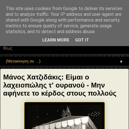
"copyrightHolder": { "@type": "Person", "name": "Sophia Drekou" },
"potentialAction": { "@type": "ReadAction", "target":
This site uses cookies from Google to deliver its services
"https://www.sophia-ntrekou.gr/2021/10/laxeiopolis-ouranou-
and to analyze traffic. Your IP address and user-agent are
xatzidakis.html" } }
shared with Google along with performance and security
Αέναη επΑνάσταση
metrics to ensure quality of service, generate usage
statistics, and to detect and address abuse.
• Επιστήμη • Ψυχολογία • Λογοτεχνία • Τέχνες • Θεολογία •
LEARN MORE
GOT IT
Φιλοσοφία • Στοχασμοί... για τη μνήμη, τον άνθρωπο και το
Φως
▼
Μάνος Χατζιδάκις: Είμαι ο
λαχειοπώλης τ' ουρανού - Μην
αφήνετε το κέρδος στους πολλούς