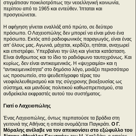
στιγμάτισαν ποικιλοτρόπως την νεοελληνική κοινωνία,
περίπου από το 1965 και εντεύθεν. Ίπταται και
προσγειώνεται.
Η αφήγηση γίνεται εναλλάξ από πρώτο, σε δεύτερο
πρόσωπο. Ο Λαχειοπώλης δεν μπορεί να είναι μόνο ένα
πρόσωπο. Εκτός από ραδιοφωνικός παραγωγός, είναι ένας
απ’ όλους μας. Αγωνιά, μάχεται, κερδίζει, ηττάται, αναχωρεί
και επιστρέφει. Υπερβαίνει την ύλη και γίνεται κατάσταση.
Είναι άνθρωπος και το ίδιο το ραδιόφωνο ταυτοχρόνως. Και
κυρίως, δεν είναι αντικειμενικός. Η «ψυχραιμία» και η
“αντικειμενικότητα” στο δημόσιο λόγο, μοιάζει περισσότερο
ως προσωπείο, στο ψευδεπίγραφο τέρας του
νεοφιλελευθερισμού και της σύγχρονης βιοεξουσίας ως
σύστημα, και μανδύας πολιτικού καθωσπρεπισμού, στα
ανδρείκελα εκφραστές αυτού του συστήματος.
Γιατί ο Λαχειοπώλης
Ένας Λαχειοπώλης, όντως περπατούσε τα βράδια στη
γειτονιά της Αθήνας η οποία ονομάζεται Παγκράτι.
Ο Γ.
Μόραλης ανέλαβε να τον απεικονίσει στο εξώφυλλο του