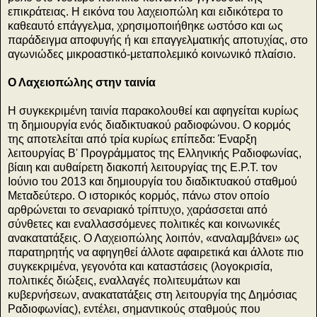
επικράτειας. Η εικόνα του λαχειοπώλη και ειδικότερα το
καθεαυτό επάγγελμα, χρησιμοποιήθηκε ωστόσο και ως
παράδειγμα αποφυγής ή και επαγγελματικής αποτυχίας, στο
αγωνιώδες μικροαστικό-μεταπολεμικό κοινωνικό πλαίσιο.
Ο Λαχειοπώλης στην ταινία
Η συγκεκριμένη ταινία παρακολουθεί και αφηγείται κυρίως
τη δημιουργία ενός διαδικτυακού ραδιοφώνου. Ο κορμός
της αποτελείται από τρία κυρίως επίπεδα: Έναρξη
λειτουργίας Β' Προγράμματος της Ελληνικής Ραδιοφωνίας,
βίαιη και αυθαίρετη διακοπή λειτουργίας της Ε.Ρ.Τ. τον
Ιούνιο του 2013 και δημιουργία του διαδικτυακού σταθμού
Μεταδεύτερο. Ο ιστορικός κορμός, πάνω στον οποίο
αρθρώνεται το σεναριακό τρίπτυχο, χαράσσεται από
σύνθετες και εναλλασσόμενες πολιτικές και κοινωνικές
ανακατατάξεις. Ο Λαχειοπώλης λοιπόν, «αναλαμβάνει» ως
παρατηρητής να αφηγηθεί άλλοτε αφαιρετικά και άλλοτε πιο
συγκεκριμένα, γεγονότα και καταστάσεις (λογοκρισία,
πολιτικές διώξεις, εναλλαγές πολιτευμάτων και
κυβερνήσεων, ανακατατάξεις στη λειτουργία της Δημόσιας
Ραδιοφωνίας), εντέλει, σημαντικούς σταθμούς που