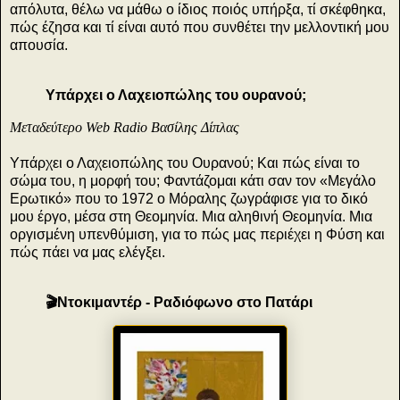
απόλυτα, θέλω να μάθω ο ίδιος ποιός υπήρξα, τί σκέφθηκα,
πώς έζησα και τί είναι αυτό που συνθέτει την μελλοντική μου
απουσία.
Υπάρχει ο Λαχειοπώλης του ουρανού;
Μεταδεύτερο Web Radio Βασίλης Δίπλας
Υπάρχει ο Λαχειοπώλης του Ουρανού; Και πώς είναι το
σώμα του, η μορφή του; Φαντάζομαι κάτι σαν τον «Μεγάλο
Ερωτικό» που το 1972 ο Μόραλης ζωγράφισε για το δικό
μου έργο, μέσα στη Θεομηνία. Μια αληθινή Θεομηνία. Μια
οργισμένη υπενθύμιση, για το πώς μας περιέχει η Φύση και
πώς πάει να μας ελέγξει.
🎬Ντοκιμαντέρ - Ραδιόφωνο στο Πατάρι