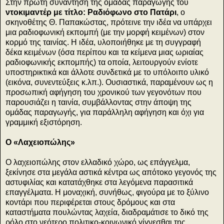
Στην πρώτη συνάντηση της ομάδας παραγωγής του
ντοκιμαντέρ με τίτλο: Ραδιόφωνο στο Πατάρι
, ο
σκηνοθέτης Θ. Παπακώστας, πρότεινε την ιδέα να υπάρχει
μια ραδιοφωνική εκπομπή (με την μορφή κειμένων) στον
κορμό της ταινίας. Η ιδέα, υλοποιήθηκε με τη συγγραφή
δέκα κειμένων (όσα περίπου και τα κείμενα μιας ωριαίας
ραδιοφωνικής εκπομπής) τα οποία, λειτουργούν ενίοτε
υποστηρικτικά και άλλοτε συνδετικά με το υπόλοιπο υλικό
(εικόνα, συνεντεύξεις κ.λπ.). Ουσιαστικά, παραμένουν ως η
προσωπική αφήγηση του χρονικού των γεγονότων που
παρουσιάζει η ταινία, συμβάλλοντας στην άποψη της
ομάδας παραγωγής, για παράλληλη αφήγηση και όχι για
γραμμική εξιστόρηση.
Ο «Λαχειοπώλης»
Ο λαχειοπώλης στον ελλαδικό χώρο, ως επάγγελμα,
ξεκίνησε στα μεγάλα αστικά κέντρα ως απότοκο γεγονός της
αστυφιλίας και κατατάχθηκε στα λεγόμενα παρασιτικά
επαγγέλματα. Η μοναχική, συνήθως, φιγούρα με το ξύλινο
κοντάρι που περιφέρεται στους δρόμους και στα
καταστήματα πουλώντας λαχεία, διαδραμάτισε το δικό της
ρόλο στο νεότερο πολιτικο-κοινωνικό γίγνεσθαι της