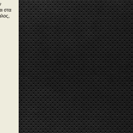
ν
ι στα
άλος,