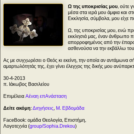
Ω της υποκρισίας μου
, ούτε 
μέσα στα ιερά μου άμφια και σ
Εκκλησία, σύμβολα, μου είχε 
Ω, της υποκρισίας μου, ενώ πρ
εκκλησιά μας, έναν άνθρωπο π
απορροφημένος από την έπαρσ
ασθενούσα να την εκβάλλω του
Ας με συγχωρέσει ο Θεός κι εκείνη, την οποία αν αντάμωνα σή
αμαρτωλότητάς της, έχει γίνει έλεγχος της δικής μου ανύπαρκ
30-4-2013
π. Ιάκωβος Βασιλείου
Επιμέλεια
Αέναη επΑνάσταση
Δείτε ακόμη
:
Διηγήσεις
,
Μ. Εβδομάδα
FaceBook: ομάδα Θεολογία, Επιστήμη,
Λογοτεχνία (
group/Sophia.Drekou
)