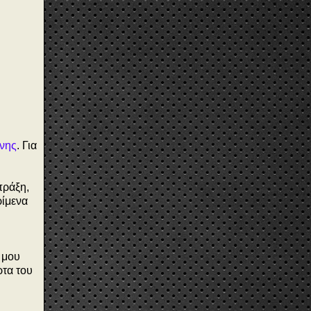
ένης
. Για
πράξη,
ρίμενα
 μου
ρτα του