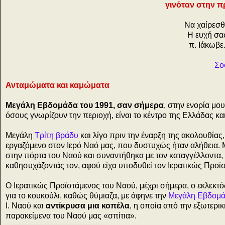
γινόταν στην π
Να χαίρεσθ
Η ευχή σα
π. Ιάκωβε
Σο
Ανταμώματα και καμώματα
Μεγάλη Εβδομάδα του 1991, σαν σήμερα
, στην ενορία μο
όσους γνωρίζουν την περιοχή, είναι το κέντρο της Ελλάδας κα
Μεγάλη
Τρίτη βράδυ
και λίγο πριν την έναρξη της ακολουθίας,
εργαζόμενο στον Ιερό Ναό μας, που δυστυχώς ήταν αλήθεια. Με
στην πόρτα του Ναού και συναντήθηκα με τον καταγγέλλοντα,
καθησυχάζοντάς τον, αφού είχα υποδυθεί τον Ιερατικώς Προϊ
Ο Ιερατικώς Προϊστάμενος του Ναού, μέχρι σήμερα, ο εκλεκτό
για το κουκούλι, καθώς θύμιαζα, με άφηνε την
Μεγάλη Εβδομ
Ι. Ναού και
αντίκρυσα μια κοπέλα
, η οποία από την εξωτερι
παρακείμενα του Ναού μας «σπίτια».