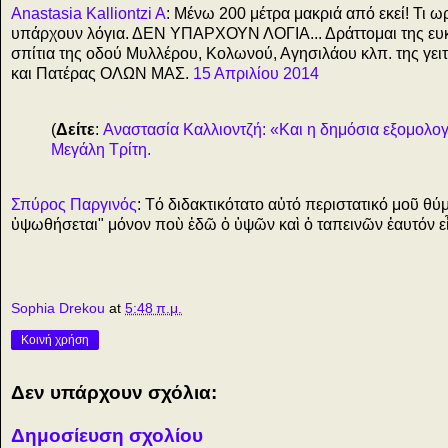
Anastasia Kalliontzi A
: Μένω 200 μέτρα μακριά από εκεί! Τι 
υπάρχουν λόγια. ΔΕΝ ΥΠΑΡΧΟΥΝ ΛΟΓΙΑ... Δράττομαι της ευκαι
σπίτια της οδού Μυλλέρου, Κολωνού, Αγησιλάου κλπ. της γειτ
και Πατέρας ΟΛΩΝ ΜΑΣ.
15 Απριλίου 2014
(
Δείτε
:
Αναστασία Καλλιοντζή: «Και η δημόσια εξομολογητ
Μεγάλη Τρίτη.
Σπύρος Παργινός
: Tό διδακτικότατο αὐτό περιστατικό μοῦ θύ
ὑψωθήσεται" μόνον ποὺ ἐδῶ ὁ ὑψῶν καὶ ὁ ταπεινῶν ἑαυτόν ε
Sophia Drekou
at
5:48 π.μ.
Κοινή χρήση
Δεν υπάρχουν σχόλια:
Δημοσίευση σχολίου