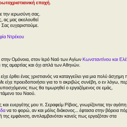
ρωτοχριστιανική εποχή
.
ε την ιερωσύνη σας.
ς, ας μας ακολουθεί
. Σας ευχαριστούμε.
φία Ντρέκου
υ στην Ομόνοια, στον Ιερό Ναό των Αγίων
Κωνσταντίνου και Ελ
ι της αμαρτίας και όχι απλά των Αθηνών.
 είχε έρθει ένας χριστιανός να καταγγείλει για μια πολύ άσχημη 
 είχε προειδοποιήσει για το τι ακριβώς συνέβη, ο εν λόγω, πε
 υποσχόμενος πως θα τιμωρηθεί ο εργαζόμενος σε εμάς,
στάμενο του Ναού.
ς και ευεργέτης μου π. Σεραφείμ Ρίβιος, γνωρίζοντας την αγάπη
άδα
να το φορώ, αν και μόλις διάκονος... έφτασα στην βόρεια πό
κή της εμφάνιση, αντιλαμβανόταν κανείς πως εργαζόταν στα