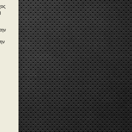
χος
η
την
ην