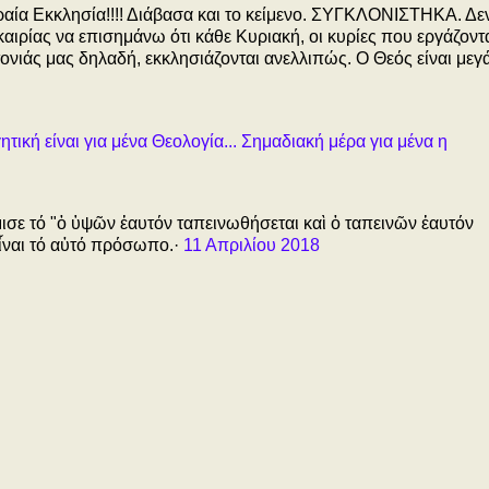
ωραία Εκκλησία!!!! Διάβασα και το κείμενο. ΣΥΓΚΛΟΝΙΣΤΗΚΑ. Δε
ρίας να επισημάνω ότι κάθε Κυριακή, οι κυρίες που εργάζοντα
ονιάς μας δηλαδή, εκκλησιάζονται ανελλιπώς. Ο Θεός είναι μεγ
ική είναι για μένα Θεολογία... Σημαδιακή μέρα για μένα η
μισε τό "ὁ ὑψῶν ἑαυτόν ταπεινωθήσεται καὶ ὁ ταπεινῶν ἑαυτόν
ἶναι τό αὐτό πρόσωπο.·
11 Απριλίου 2018