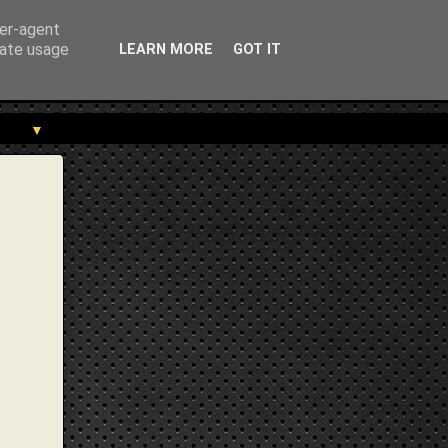
trekou.gr/2013/04/blog-post_9492.html" } }
ser-agent
rate usage
LEARN MORE
GOT IT
▼