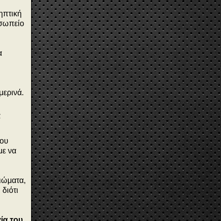
ηπτική
οσωπείο
α
μερινά.
ά
του
με να
διώματα,
διότι
ία του