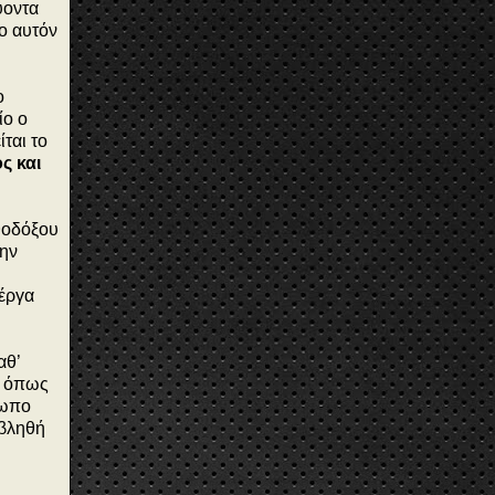
ύοντα
ο αυτόν
ο
ίο ο
ται το
ς και
θοδόξου
την
 έργα
αθ’
, όπως
σωπο
αβληθή