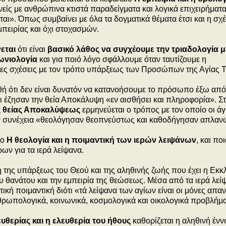
νείς με ανθρώπινα κτιστά παραδείγματα και λογικά επιχειρήματα
εται». Όπως συμβαίνει με όλα τα δογματικά θέματα έτσι και η σχ
πειρίας και όχι στοχασμών.
νεται
ότι είναι
βασικό λάθος να συγχέουμε την τριαδολογία μ
ωνιολογία
και για ποιό λόγο σφάλλουμε όταν ταυτίζουμε η
ες σχέσεις με τον τρόπο υπάρξεως των Προσώπων της Αγίας Τ
θή ότι δεν είναι δυνατόν να κατανοήσουμε το πρόσωπο έξω από
 έζησαν την θεία Αποκάλυψη «εν αισθήσει και πληροφορία».
Σ
της θείας Αποκαλύψεως
ερμηνεύεται ο τρόπος με τον οποίο οι άγ
ν συνέχεια «θεολόγησαν θεοπνεύστως και καθοδήγησαν απλαν
ιο
Η θεολογία και η ποιμαντική των ιερών λειψάνων
, και ποι
ων για τα ιερά λείψανα.
ξη της υπάρξεως του Θεού και της αληθινής ζωής που έχει η Εκκ
 θανάτου και την εμπειρία της θεώσεως. Μέσα από τα ιερά λεί
ική ποιμαντική διότι «τά λείψανα των αγίων είναι οι μόνες απαν
θρωπολογικά, κοινωνικά, κοσμολογικά και οικολογικά προβλήμ
ευθερίας και η ελευθερία του ήθους
καθορίζεται η αληθινή ένν