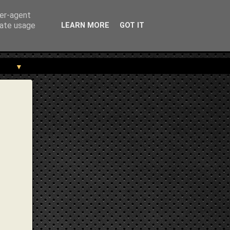
trekou.gr/2013/10/blog-post_7812.html" } }
ser-agent
rate usage
LEARN MORE
GOT IT
▼