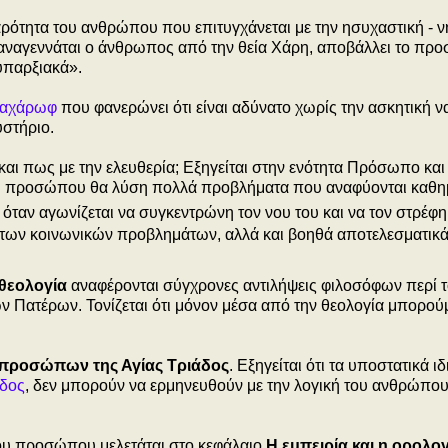
αρότητα του ανθρώπου που επιτυγχάνεται με την ησυχαστική - ν
 αναγεννάται ο άνθρωπος από την θεία Χάρη, αποβάλλει το πρ
υπαρξιακά».
Σαχάρωφ
που φανερώνει ότι είναι αδύνατο χωρίς την ασκητική ν
υστήριο.
και πως με την ελευθερία; Εξηγείται στην ενότητα Πρόσωπο και
ου προσώπου θα λύση πολλά προβλήματα που αναφύονται καθη
ταν αγωνίζεται να συγκεντρώνη τον νου του και να τον στρέφη
ία των κοινωνικών προβλημάτων, αλλά και βοηθά αποτελεσματικ
 θεολογία
αναφέρονται σύγχρονες αντιλήψεις φιλοσόφων περί 
ν Πατέρων. Τονίζεται ότι μόνον μέσα από την θεολογία μπορού
 προσώπων της Αγίας Τριάδος
. Εξηγείται ότι τα υποστατικά ι
άδος
, δεν μπορούν να ερμηνευθούν με την λογική του ανθρώπου 
 του προσώπου
μελετάται στο κεφάλαιο
Η εμπειρία και η ορολογ