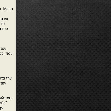
». Με το
τα να
 το
α του
 τον
ας, που
ιτα την
 την
οσώπου,
ούς”
ην