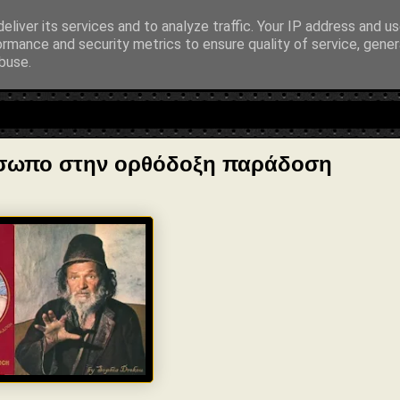
entialAction": { "@type": "ReadAction", "target": "https://www.sophia-n
eliver its services and to analyze traffic. Your IP address and u
ormance and security metrics to ensure quality of service, gene
buse.
λοσοφία • Στοχασμοί... για τη μνήμη, τον άνθρωπο και το Φως
ρόσωπο στην ορθόδοξη παράδοση