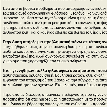
Ένα από τα βασικά προβλήματα που απασχόλησαν ανέκαθεν τ
ερώτημα αυτό ασχολήθηκαν φιλόσοφοι, θεολόγοι, κοινωνιολόγο
μικρόκοσμος μέσα στον μεγαλόκοσμο, είναι η περίληψη όλης τ
συνδέονται πολύ στενά με τα μεταφυσικά, τα κοινωνικά, τα ψυ
ερώτημα «τί εστιν άνθρωπος» έκαναν λόγο για τον άνθρωπο,
ανθρώπου κλπ., και ο καθένας έβλεπε και βλέπει το θέμα μέσα
Στην Δύση υπήρξε μια προβληματική πάνω σε τέτοιες αν
επιχειρήθηκε κυρίως στην μεσαιωνική δύση, και η αποσύνδεση
αισθητό κόσμο, που έγινε κατά την αναγέννηση, είχε σαν συνέ
ταυτιζόταν μαζί της, αλλά συγχρόνως συνετέλεσε και στην α
γνώρισμα που χαρακτηρίζει τον φυσικό άνθρωπο.
Έτσι,
γεννήθηκαν πολλά φιλοσοφικά συστήματα και ποικί
αισθησιαρχική, ορθολογιστική, βουλησιοκρατική, κλπ. σχολή,
εμφάνιση του υπαρξισμού του Σάρτρ και την σύγχρονη ανάπτυξ
πολυπλοκότητα των σχέσεων. Έτσι, λοιπόν, και σήμερα το ερώ
Πέρα από τις διάφορες σημαντικές επεξεργασίες που έγιναν
παρατηρείται ότι στις ημέρες μας η απασχόληση με το πρόσω
που έγιναν σε βάρος της οντολογίας του ανθρώπου - προσώ