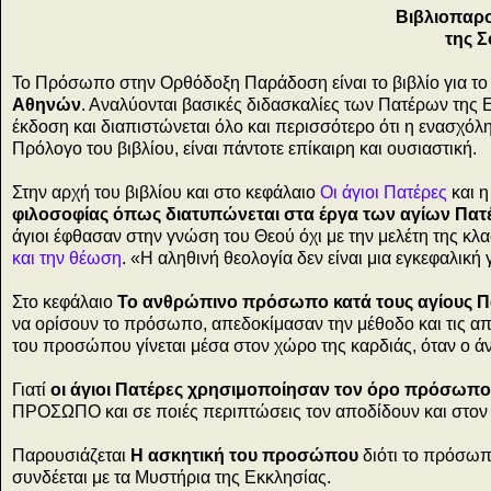
Βιβλιοπαρο
της Σ
Το Πρόσωπο στην Ορθόδοξη Παράδοση
είναι το βιβλίο για τ
Αθηνών
. Αναλύονται βασικές διδασκαλίες των Πατέρων της 
έκδοση και διαπιστώνεται όλο και περισσότερο ότι η ενασχό
Πρόλογο του βιβλίου, είναι πάντοτε επίκαιρη και ουσιαστική.
Στην αρχή του βιβλίου και στο κεφάλαιο
Οι άγιοι Πατέρες
και η
φιλοσοφίας όπως διατυπώνεται στα έργα των αγίων Πατέ
άγιοι έφθασαν στην γνώση του Θεού όχι με την μελέτη της κλα
και την θέωση
. «Η αληθινή θεολογία δεν είναι μια εγκεφαλικ
Στο κεφάλαιο
Το ανθρώπινο πρόσωπο κατά τους αγίους 
να ορίσουν το πρόσωπο, απεδοκίμασαν την μέθοδο και τις α
του προσώπου γίνεται μέσα στον χώρο της καρδιάς, όταν ο ά
Γιατί
οι άγιοι Πατέρες χρησιμοποίησαν τον όρο πρόσω
ΠΡΟΣΩΠΟ και σε ποιές περιπτώσεις τον αποδίδουν και στο
Παρουσιάζεται
Η ασκητική του προσώπου
διότι το πρόσωπ
συνδέεται με τα Μυστήρια της Εκκλησίας.