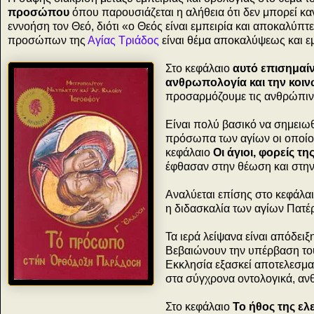
προσώπου
όπου παρουσιάζεται η αλήθεια ότι δεν μπορεί κα
εννοήση τον Θεό, διότι «ο Θεός είναι εμπειρία και αποκαλύπτ
προσώπων της
Αγίας Τριάδος
είναι θέμα αποκαλύψεως και εμ
Στο κεφάλαιο
αυτό επισημαί
ανθρωπολογία και την κοιν
προσαρμόζουμε τις ανθρώπιν
Είναι πολύ βασικό να σημειω
πρόσωπα των αγίων οι οποίοι
κεφάλαιο
Οι άγιοι, φορείς 
έφθασαν στην θέωση και στη
Αναλύεται επίσης στο κεφάλα
η διδασκαλία των αγίων Πατέρ
Τα ιερά λείψανα είναι απόδει
Βεβαιώνουν την υπέρβαση του
Εκκλησία εξασκεί αποτελεσματ
στα σύγχρονα οντολογικά, αν
Στο κεφάλαιο
Το ήθος της ελ