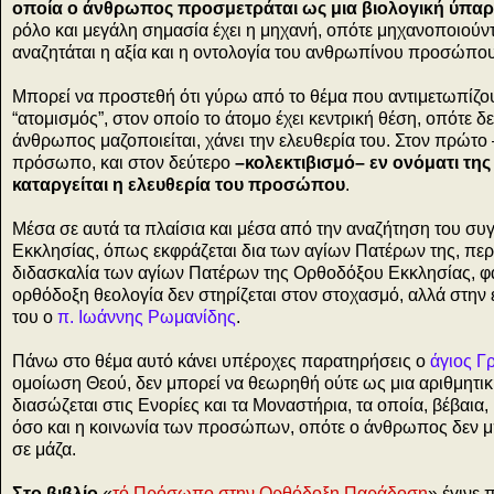
οποία ο άνθρωπος προσμετράται ως μια βιολογική ύπαρ
ρόλο και μεγάλη σημασία έχει η μηχανή, οπότε μηχανοποιούντ
αναζητάται η αξία και η οντολογία του ανθρωπίνου προσώπου
Μπορεί να προστεθή ότι γύρω από το θέμα που αντιμετωπίζου
“ατομισμός”, στον οποίο το άτομο έχει κεντρική θέση, οπότε δ
άνθρωπος μαζοποιείται, χάνει την ελευθερία του. Στον πρώτο 
πρόσωπο, και στον δεύτερο
–κολεκτιβισμό– εν ονόματι της
καταργείται η ελευθερία του προσώπου
.
Μέσα σε αυτά τα πλαίσια και μέσα από την αναζήτηση του 
Εκκλησίας, όπως εκφράζεται δια των αγίων Πατέρων της, π
διδασκαλία των αγίων Πατέρων της Ορθοδόξου Εκκλησίας, φαί
ορθόδοξη θεολογία δεν στηρίζεται στον στοχασμό, αλλά στην 
του ο
π. Ιωάννης Ρωμανίδης
.
Πάνω στο θέμα αυτό κάνει υπέροχες παρατηρήσεις ο
άγιος Γ
ομοίωση Θεού, δεν μπορεί να θεωρηθή ούτε ως μια αριθμητι
διασώζεται στις Ενορίες και τα Μοναστήρια, τα οποία, βέβαι
όσο και η κοινωνία των προσώπων, οπότε ο άνθρωπος δεν μπο
σε μάζα.
Στο βιβλίο
«
τό Πρόσωπο στην Ορθόδοξη Παράδοση
» έγινε