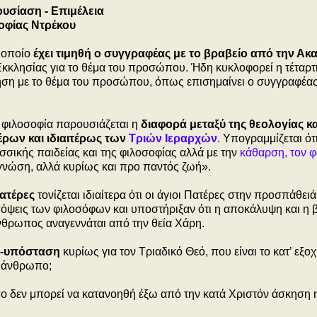
υσίαση - Επιμέλεια
οφίας Ντρέκου
ο οποίο
έχει τιμηθή ο συγγραφέας με το βραβείο από την Ακ
Εκκλησίας για το θέμα του προσώπου. Ήδη κυκλοφορεί η τέταρτ
ληση με το θέμα του προσώπου, όπως επισημαίνει ο συγγραφέα
 φιλοσοφία παρουσιάζεται η
διαφορά μεταξύ της θεολογίας κα
ρων και ιδιαιτέρως των
Τριών Ιεραρχών
.
Υπογραμμίζεται ότι
σσικής παιδείας και της φιλοσοφίας αλλά με την
κάθαρση, τον 
ή γνώση, αλλά κυρίως και προ παντός ζωή».
Πατέρες
τονίζεται ιδιαίτερα ότι οι άγιοι Πατέρες στην προσπάθειά
πόψεις των φιλοσόφων και υποστήριξαν ότι η αποκάλυψη και η 
νθρωπος αναγεννάται από την θεία Χάρη.
πο-υπόσταση
κυρίως για τον Τριαδικό Θεό, που είναι το κατ’ εξο
ν άνθρωπο;
ο δεν μπορεί να κατανοηθή έξω από την κατά Χριστόν άσκηση 