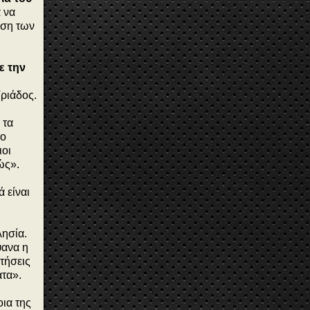
 να
έση των
ε την
ριάδος.
 τα
το
ιοι
ώς».
ά είναι
λησία.
ψανα η
τήσεις
ατα».
οια της