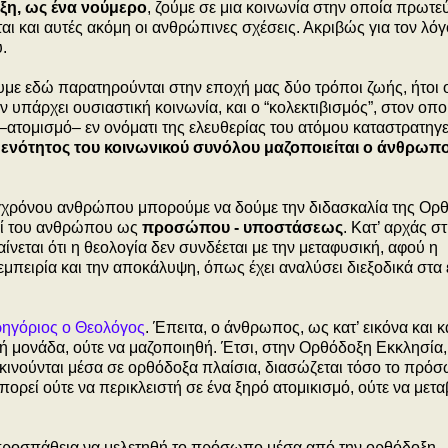
ξη, ως ένα νούμερο
, ζούμε σε μια κοινωνία στην οποία πρωτε
αι και αυτές ακόμη οι ανθρώπινες σχέσεις. Ακριβώς για τον λόγ
.
με εδώ παρατηρούνται στην εποχή μας δύο τρόποι ζωής, ήτοι 
εν υπάρχει ουσιαστική κοινωνία, και ο “κολεκτιβισμός”, στον οπο
–ατομισμό– εν ονόματι της ελευθερίας του ατόμου καταστρατηγεί
 ενότητος του κοινωνικού συνόλου μαζοποιείται ο άνθρωπο
συγχρόνου ανθρώπου μπορούμε να δούμε την διδασκαλία της Ορ
ερί του ανθρώπου ως
προσώπου - υποστάσεως
. Κατ’ αρχάς σ
νεται ότι η θεολογία
δεν συνδέεται με την μεταφυσική, αφού η
εμπειρία και την αποκάλυψη, όπως έχει αναλύσει διεξοδικά στα
ρηγόριος ο Θεολόγος
. Έπειτα, ο άνθρωπος, ως κατ’ εικόνα και κ
κή μονάδα, ούτε να μαζοποιηθή. Έτσι, στην Ορθόδοξη Εκκλησία
α, κινούνται μέσα σε ορθόδοξα πλαίσια, διασώζεται τόσο το πρό
ρεί ούτε να περικλειστή σε ένα ξηρό ατομικισμό, ούτε να μετ
 προσπάθεια να μελετηθή το πρόσωπο μέσα από την ορθόδοξη