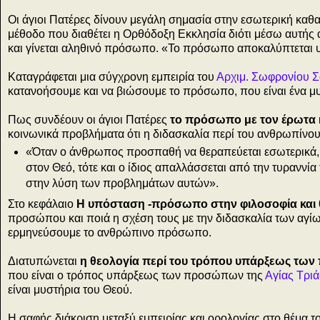
Οι άγιοι Πατέρες δίνουν μεγάλη σημασία στην εσωτερική καθ
μέθοδο που διαθέτει η Ορθόδοξη Εκκλησία διότι μέσω αυτής
και γίνεται αληθινό πρόσωπο. «Το πρόσωπο αποκαλύπτεται 
Καταγράφεται μια σύγχρονη εμπειρία του
Αρχιμ. Σωφρονίου 
κατανοήσουμε και να βιώσουμε το πρόσωπο, που είναι ένα μ
Πως συνδέουν οι άγιοι Πατέρες
το πρόσωπο με τον έρωτα
κοινωνικά προβλήματα ότι η διδασκαλία περί του ανθρωπίν
«Όταν ο άνθρωπος προσπαθή να θεραπεύεται εσωτερικά, ό
στον Θεό, τότε και ο ίδιος απαλλάσσεται από την τυρανν
στην λύση των προβλημάτων αυτών».
Στο κεφάλαιο
Η υπόσταση -πρόσωπο στην φιλοσοφία και
προσώπου και ποιά η σχέση τους με την διδασκαλία των αγίω
ερμηνεύσουμε το ανθρώπινο πρόσωπο.
Διατυπώνεται
η θεολογία περί του τρόπου υπάρξεως των
που είναι ο τρόπος υπάρξεως των προσώπων της
Αγίας Τρι
είναι μυστήρια του Θεού.
Η σαφής διάκριση μεταξύ εμπειρίας και ορολογίας στο θέμα