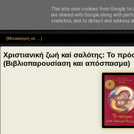
"copyrightHolder": { "@type": "Person", "name": "Sophia Drekou" }, "pot
This site uses cookies from Google to d
Αέναη επΑνάσταση
are shared with Google along with perf
statistics, and to detect and address a
• Επιστήμη • Ψυχολογία • Λογοτεχνία • Τέχνες • Θεολογία • Φι
Χριστιανική ζωή καί σαλότης: Το π
(Βιβλιοπαρουσίαση και απόσπασμα)