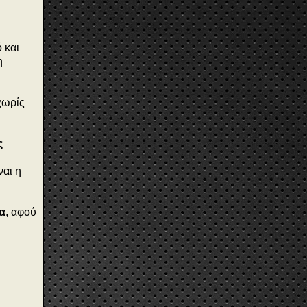
 και
η
 χωρίς
ς
αι η
α
, αφού