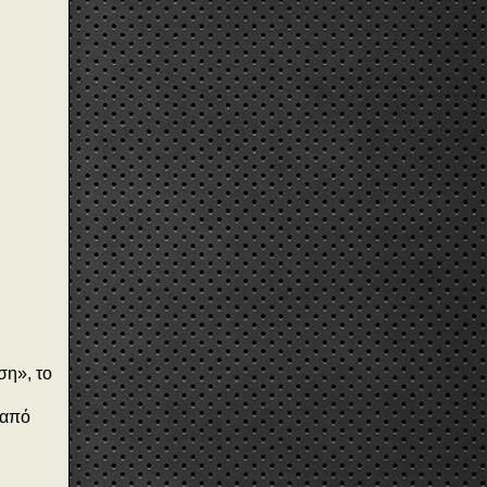
ση», το
 από