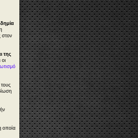
αδημία
η
ς στον
ι της
 οι
φωτισμό
 τους
βίωση
χήν
η οποία