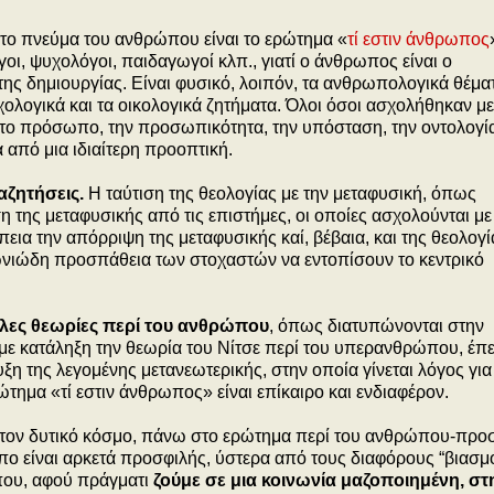
ο πνεύμα του ανθρώπου είναι το ερώτημα «
τί εστιν άνθρωπος
ι, ψυχολόγοι, παιδαγωγοί κλπ., γιατί ο άνθρωπος είναι ο
ης δημιουργίας. Είναι φυσικό, λοιπόν, τα ανθρωπολογικά θέμα
χολογικά και τα οικολογικά ζητήματα. Όλοι όσοι ασχολήθηκαν με
 το πρόσωπο, την προσωπικότητα, την υπόσταση, την οντολογί
 από μια ιδιαίτερη προοπτική.
αζητήσεις.
Η ταύτιση της θεολογίας με την μεταφυσική, όπως
 της μεταφυσικής από τις επιστήμες, οι οποίες ασχολούνται με
πεια την απόρριψη της μεταφυσικής καί, βέβαια, και της θεολογί
γωνιώδη προσπάθεια των στοχαστών να εντοπίσουν το κεντρικό
λες θεωρίες περί του ανθρώπου
, όπως διατυπώνονται στην
 με κατάληξη την θεωρία του Νίτσε περί του υπερανθρώπου, έπε
η της λεγομένης μετανεωτερικής, στην οποία γίνεται λόγος για
τημα «τί εστιν άνθρωπος» είναι επίκαιρο και ενδιαφέρον.
 στον δυτικό κόσμο, πάνω στο ερώτημα περί του ανθρώπου-πρ
πο είναι αρκετά προσφιλής, ύστερα από τους διαφόρους “βιασμ
που, αφού πράγματι
ζούμε σε μια κοινωνία μαζοποιημένη, στ