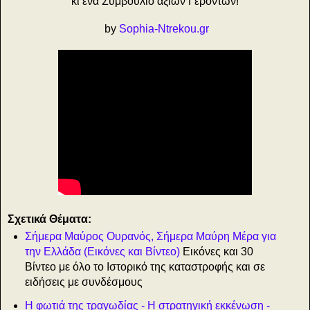
κι ένα Συμβούλιο άξιων Γερόντων!
by
Sophia-Ntrekou.gr
Σχετικά Θέματα:
Σήμερα Μαύρος Ουρανός, Σήμερα Μαύρη Μέρα για
την Ελλάδα (Εικόνες και Βίντεο)
Εικόνες και 30
Βίντεο με όλο το Ιστορικό της καταστροφής και σε
ειδήσεις με συνδέσμους
Η φωτιά της τραγωδίας - Η στρατηγική εκκένωση -