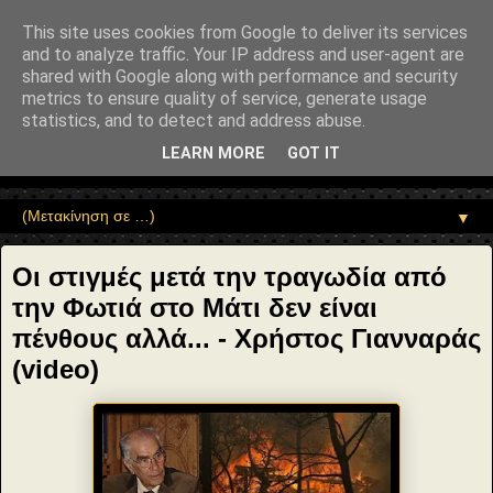
"copyrightHolder": { "@type": "Person", "name": "Sophia Drekou" },
"potentialAction": { "@type": "ReadAction", "target":
This site uses cookies from Google to deliver its services
"https://www.sophia-ntrekou.gr/2018/07/Yannarasfwties.html" } }
and to analyze traffic. Your IP address and user-agent are
Αέναη επΑνάσταση
shared with Google along with performance and security
metrics to ensure quality of service, generate usage
statistics, and to detect and address abuse.
• Επιστήμη • Ψυχολογία • Λογοτεχνία • Τέχνες • Θεολογία •
Φιλοσοφία • Στοχασμοί... για τη μνήμη, τον άνθρωπο και το
LEARN MORE
GOT IT
Φως
▼
Οι στιγμές μετά την τραγωδία από
την Φωτιά στο Μάτι δεν είναι
πένθους αλλά... - Χρήστος Γιανναράς
(video)