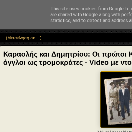
"copyrightHolder": { "@type": "Person", "name": "Sophia Drekou" }, "pot
This site uses cookies from Google to d
Αέναη επΑνάσταση
are shared with Google along with perf
statistics, and to detect and address a
• Επιστήμη • Ψυχολογία • Λογοτεχνία • Τέχνες • Θεολογία • Φι
Καραολής και Δημητρίου: Οι πρώτοι 
άγγλοι ως τρομοκράτες - Video με ντ