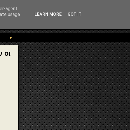
rekou.gr/2019/05/Karaolis-Dimitriou-1956.html" } }
ser-agent
rate usage
LEARN MORE
GOT IT
▼
 οι