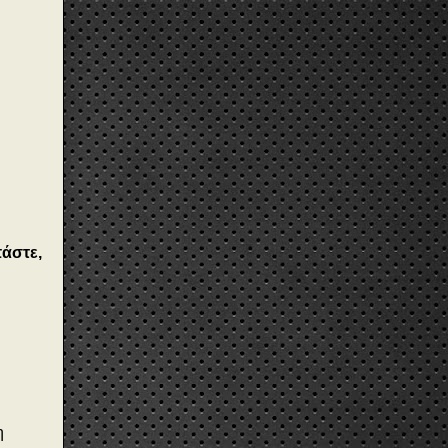
πάστε,
η