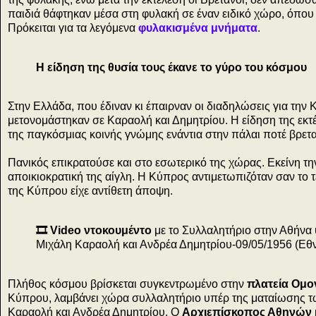
παιδιά θάφτηκαν μέσα στη φυλακή σε έναν ειδικό χώρο, όπου
Πρόκειται για τα λεγόμενα
φυλακισμένα μνήματα
.
Η είδηση της θυσία τους έκανε το γύρο του κόσμου
Στην Ελλάδα, που έδιναν κι έπαιρναν οι διαδηλώσεις για την 
μετονομάστηκαν σε Καραολή και Δημητρίου. Η είδηση της εκτ
της παγκόσμιας κοινής γνώμης ενάντια στην πάλαι ποτέ βρετα
Πανικός επικρατούσε και στο εσωτερικό της χώρας. Εκείνη τη
αποικιοκρατική της αίγλη. Η Κύπρος αντιμετωπιζόταν σαν το
της Κύπρου είχε αντίθετη άποψη.
🎞️ Video ντοκουμέντο
με τo Συλλαλητήριο στην Αθήνα
Μιχάλη Καραολή και Ανδρέα Δημητρίου-09/05/1956 (Εθν
Πλήθος κόσμου βρίσκεται συγκεντρωμένο στην
πλατεία Ομο
Κύπρου, λαμβάνει χώρα συλλαλητήριο υπέρ της ματαίωσης τω
Καραολή και Ανδρέα Δημητρίου. Ο
Αρχιεπίσκοπος Αθηνών