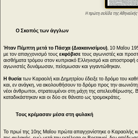
Η πρώτη σελίδα της
Αθηναϊκής
Ο Σκοπός των άγγλων
Ήταν Πέμπτη μετά το Πάσχα (Διακαινισίμου)
, 10 Μαΐου 19
με τον απαγχονισμό τους
εκφόβισε
τους αγωνιστές και προσπά
αισθήματα τρόμου στον κυπριακό Ελληνισμό και αποστροφή σ
αγωνιστές δυνάμωσαν, πείσμωσαν και γιγαντώθηκαν.
Η θυσία
των Καραολή και Δημητρίου έδειξε το δρόμο του καθή
και, εν ανάγκη, να ακολουθήσουν το δρόμο προς την αιωνιότητ
νέοι άνθρωποι, στρατευμένοι στη μάχη της απελευθέρωσης. Β
καταδικάστηκαν και οι δύο σε θάνατο ως τρομοκράτες.
Τους κρέμασαν μέσα στη φυλακή
Το πρωί της 10ης Μαΐου πρώτα απαγχονίστηκε ο Καραολής και
της φυλακής, ενώ μετά την εκτέλεση οι Βρετανοί, δεν απέδωσ