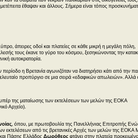
 μετέπειτα έθαψαν και άλλους. Σήμερα είναι τόπος προσκυνήματ
Κύπρο, άπειρες οδοί και πλατείες σε κάθε μικρή η μεγάλη πόλη,
έλεσής τους έκανε το γύρο του κόσμου, ξεσηκώνοντας την κατα
νική αυτοκρατορία.
ν περίοδο η Βρετανία αγωνιζόταν να διατηρήσει κάτι από την πα
 τελευταίο προπύργιο σε μια σειρά «εδαφικών απωλειών». Αλλά 
 υπέρ της ματαίωσης των εκτελέσεων των μελών της ΕΟΚΑ
ικό Αρχείο).
νοίας
, όπου, με πρωτοβουλία της Πανελλήνιας Επιτροπής Εν
ν εκτελέσεων από τις βρετανικές Αρχές των μελών της ΕΟΚΑ 
και Πάσης Ελλάδος
Δωρόθεος
φτάνει στην πλατεία προκειμέν