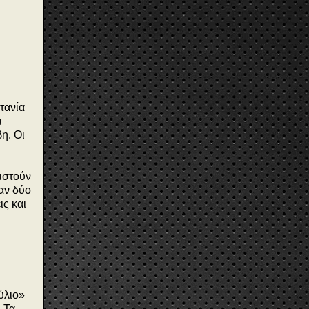
τανία
ι
η. Οι
νιστούν
αν δύο
ς και
ύλιο»
 Τα