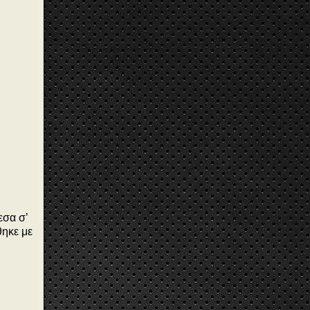
εσα σ’
θηκε με