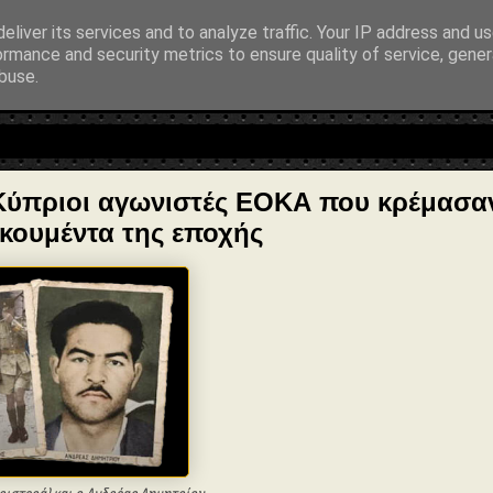
entialAction": { "@type": "ReadAction", "target": "https://www.sophia-nt
eliver its services and to analyze traffic. Your IP address and u
ormance and security metrics to ensure quality of service, gene
buse.
λοσοφία • Στοχασμοί... για τη μνήμη, τον άνθρωπο και το Φως
Κύπριοι αγωνιστές ΕΟΚΑ που κρέμασαν
οκουμέντα της εποχής