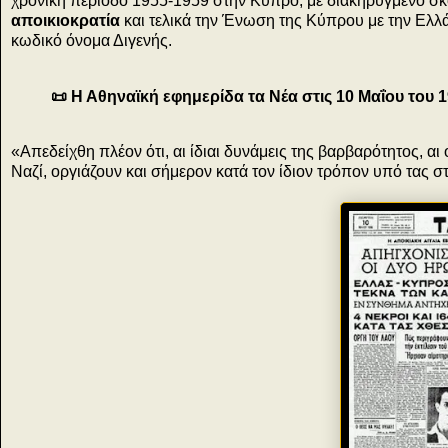
χρονική περίοδο 1955-1959 στην Κύπρο, με διακηρυγμένο σκ
αποικιοκρατία
και τελικά την Ένωση της Κύπρου με την Ελλ
κωδικό όνομα Διγενής.
📜 Η Αθηναϊκή εφημερίδα τα Νέα στις 10 Μαΐου του 
«Απεδείχθη πλέον ότι, αι ίδιαι δυνάμεις της βαρβαρότητος, 
Ναζί, οργιάζουν και σήμερον κατά τον ίδιον τρόπον υπό τας στ