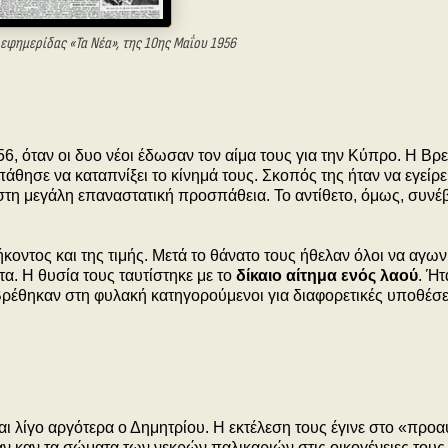
εφημερίδας «Τα Νέα», της 10ης Μαΐου 1956
56, όταν οι δυο νέοι έδωσαν τον αίμα τους για την Κύπρο. Η Βρε
θησε να καταπνίξει το κίνημά τους. Σκοπός της ήταν να εγείρε
τη μεγάλη επαναστατική προσπάθεια. Το αντίθετο, όμως, συνέβ
κοντος και της τιμής. Μετά το θάνατο τους ήθελαν όλοι να αγω
α. Η θυσία τους ταυτίστηκε με το
δίκαιο αίτημα ενός λαού
. Ήτ
ρέθηκαν στη φυλακή κατηγορούμενοι για διαφορετικές υποθέσει
 λίγο αργότερα ο Δημητρίου. Η εκτέλεση τους έγινε στο «προα
αν καν τα σώματα των νεκρών παλικαριών στις οικογένειες τους.