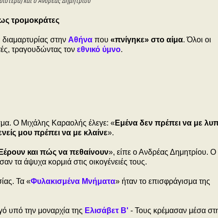
ριστερά) και ο Ανδρέας Δημητρίου
 ως τρομοκράτες
 διαμαρτυρίας στην
Αθήνα
που
«πνίγηκε» στο αίμα
. Όλοι οι
τές, τραγουδώντας τον
εθνικό ύμνο
.
σμα. Ο Μιχάλης Καραολής έλεγε: «
Εμένα δεν πρέπει να με λυ
νείς μου πρέπει να με κλαίνε
».
Ξέρουν και πώς να πεθαίνουν
», είπε ο Ανδρέας Δημητρίου. Ο
αν τα άψυχα κορμιά στις οικογένειές τους.
ίας. Τα «
Φυλακισμένα Μνήματα
» ήταν το επισφράγισμα της
γό υπό την μοναρχία της
Ελισάβετ Β'
- Τους κρέμασαν μέσα στ