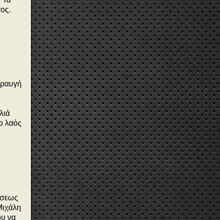
ος.
κραυγή
λιά
ο λαός
ώσεως
Μιχάλη
ου να