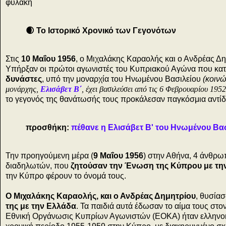
φυλακή
🌒 Το Ιστορικό Χρονικό των Γεγονότων
Στις
10 Μαΐου 1956
, ο Μιχαλάκης Καραολής και ο Ανδρέας Δ
Υπήρξαν οι πρώτοι αγωνιστές του Κυπριακού Αγώνα που κατ
δυνάστες
, υπό την μοναρχία του Ηνωμένου Βασιλείου
(κοινώ
μονάρχης,
Ελισάβετ Β΄
, έχει βασιλεύσει από τις 6 Φεβρουαρίου 195
το γεγονός της θανάτωσής τους προκάλεσαν παγκόσμια αντί
προσθήκη:
πέθανε η Ελισάβετ Β' του Ηνωμένου Βασι
Την προηγούμενη μέρα (
9 Μαΐου 1956
) στην Αθήνα, 4 άνθρω
διαδηλωτών, που
ζητούσαν την Ένωση της Κύπρου με τη
την Κύπρο φέρουν το όνομά τους.
Ο Μιχαλάκης Καραολής, και ο Ανδρέας Δημητρίου
, θυσία
της με την Ελλάδα
. Τα παιδιά αυτά έδωσαν το αίμα τους σ
Εθνική Οργάνωσις Κυπρίων Αγωνιστών (ΕΟΚΑ) ήταν ελληνοκυ