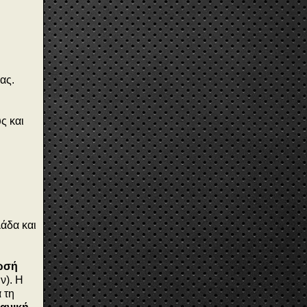
ας.
ς και
άδα και
ωσή
ν). Η
 τη