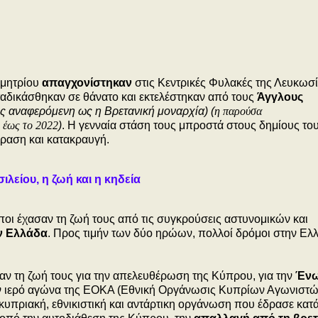
ημητρίου
απαγχονίστηκαν
στις Κεντρικές Φυλακές της Λευκωσί
αδικάσθηκαν σε θάνατο και εκτελέστηκαν από τους
Άγγλους
ς αναφερόμενη ως η Βρετανική μοναρχία) (
η παρούσα
2 έως το 2022
)
. Η γενναία στάση τους μπροστά στους δημίους του
δραση και κατακραυγή.
λείου, η ζωή και η κηδεία
ποι έχασαν τη ζωή τους από τις συγκρούσεις αστυνομικών και
ν Ελλάδα
. Προς τιμήν των δύο ηρώων, πολλοί δρόμοι στην Ελλ
σαν τη ζωή τους για την απελευθέρωση της Κύπρου, για την
Έν
τον ιερό αγώνα της ΕΟΚΑ (Εθνική Οργάνωσις Κυπρίων Αγωνιστώ
πριακή, εθνικιστική και αντάρτικη οργάνωση που έδρασε κατά