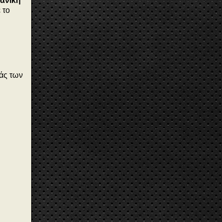
ανική
 το
λάς των