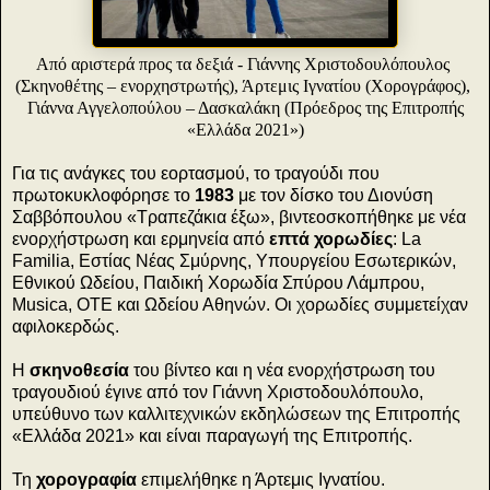
Από αριστερά προς τα δεξιά - Γιάννης Χριστοδουλόπουλος
(Σκηνοθέτης – ενορχηστρωτής), Άρτεμις Ιγνατίου (Χορογράφος),
Γιάννα Αγγελοπούλου – Δασκαλάκη (Πρόεδρος της Επιτροπής
«Ελλάδα 2021»)
Για τις ανάγκες του εορτασμού, το τραγούδι που
πρωτοκυκλοφόρησε το
1983
με τον δίσκο του Διονύση
Σαββόπουλου «Τραπεζάκια έξω», βιντεοσκοπήθηκε με νέα
ενορχήστρωση και ερμηνεία από
επτά χορωδίες
: La
Familia, Εστίας Νέας Σμύρνης, Υπουργείου Εσωτερικών,
Εθνικού Ωδείου, Παιδική Χορωδία Σπύρου Λάμπρου,
Musica, ΟΤΕ και Ωδείου Αθηνών. Οι χορωδίες συμμετείχαν
αφιλοκερδώς.
Η
σκηνοθεσία
του βίντεο και η νέα ενορχήστρωση του
τραγουδιού έγινε από τον Γιάννη Χριστοδουλόπουλο,
υπεύθυνο των καλλιτεχνικών εκδηλώσεων της Επιτροπής
«Ελλάδα 2021» και είναι παραγωγή της Επιτροπής.
Τη
χορογραφία
επιμελήθηκε η Άρτεμις Ιγνατίου.