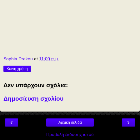
7
Sophia Drekou
at
11:00 π.μ.
Κοινή χρήση
Δεν υπάρχουν σχόλια:
Δημοσίευση σχολίου
‹
›
Αρχική σελίδα
Προβολή έκδοσης ιστού