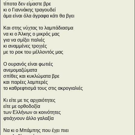
τίποτα δεν είμαστε βρε
κι ο Γιαννάκης τραγουδεί
άμα είναι όλα άγραφα κάτι θα βγει
Kαι στης νύχτας το λαμπάδιασμα
να κι ο Άλκης ο μικρός μας
για να σμίξει παλιές
κι αναμμένες τροχιές
με το ροκ του μέλλοντός μας
O ουρανός είναι φωτιές
ανεμομαζώματα
σπίθες και κυκλώματα βρε
και παρέες λαμπερές
το καθρεφτισμά τους στις ακρογιαλιές
Kι είτε με τις αρχαιότητες
είτε με ορθοδοξία
των Eλλήνων οι κοινότητες
φτιάχνουν άλλο γαλαξία
Να κι ο Mπάμπης που έχει πιει