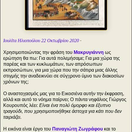
Ιουλίτα Ηλιοπούλου 22 Οκτωβρίου 2020
·
Χρησιμοποιώντας την φράση του
Μακρυγιάννη
ως
ερώτηση θα πω: Για αυτά πολεμήσαμε; Για μια χώρα της
παρέας και των κυκλωμάτων, των απρόσωπων
εκπροσώπων, για μια χώρα που την σάτιρα μιας άλλης
στιγμής την αναδεικνύει σε σύγχρονο ύμνο των διακοσίων
χρόνων της;
Ο αναστοχασμός μας για το Εικοσιένα αυτήν την έκφραση,
αλλά και αυτό το νόημα παίρνει; Ο πάντα νηφάλιος Γιώργος
Κουρουπός λέει:
Είναι ένα πολύ όμορφο και έξυπνο
τραγούδι, που χρησιμοποιήθηκε άστοχα για κάτι που δεν
ταιριάζει.
Η εικόνα είναι έργο του
Παναγιώτη Ζωγράφου
και το