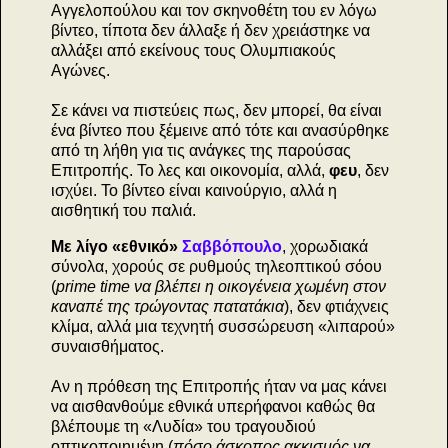
Αγγελοπούλου και τον σκηνοθέτη του εν λόγω
βίντεο, τίποτα δεν άλλαξε ή δεν χρειάστηκε να
αλλάξει από εκείνους τους Ολυμπιακούς
Αγώνες.
Σε κάνει να πιστεύεις πως, δεν μπορεί, θα είναι
ένα βίντεο που ξέμεινε από τότε και ανασύρθηκε
από τη λήθη για τις ανάγκες της παρούσας
Επιτροπής. Το λες και οικονομία, αλλά,
φευ
, δεν
ισχύει. Το βίντεο είναι καινούργιο, αλλά η
αισθητική του παλιά.
Με λίγο «εθνικό»
Σαββόπουλο
, χορωδιακά
σύνολα, χορούς σε ρυθμούς τηλεοπτικού σόου
(
prime time να βλέπει η οικογένεια χωμένη στον
καναπέ της τρώγοντας πατατάκια
), δεν φτιάχνεις
κλίμα, αλλά μια τεχνητή συσσώρευση «λιπαρού»
συναισθήματος.
Αν η πρόθεση της Επιτροπής ήταν να μας κάνει
να αισθανθούμε εθνικά υπερήφανοι καθώς θα
βλέπουμε τη «Λυδία» του τραγουδιού
οπτικοποιημένη (
πόσο άσκοπος ακκισμός να