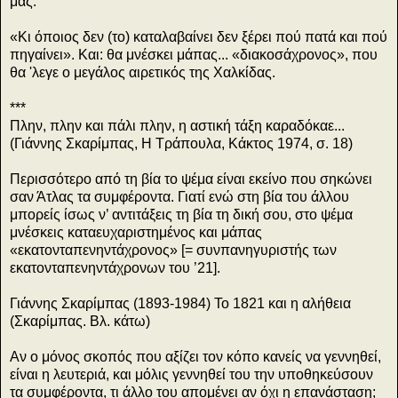
μας.
«Κι όποιος δεν (το) καταλαβαίνει δεν ξέρει πού πατά και πού
πηγαίνει». Και: θα μνέσκει μάπας... «διακοσάχρονος», που
θα 'λεγε ο μεγάλος αιρετικός της Χαλκίδας.
***
Πλην, πλην και πάλι πλην, η αστική τάξη καραδόκαε...
(Γιάννης Σκαρίμπας, Η Τράπουλα, Κάκτος 1974, σ. 18)
Περισσότερο από τη βία το ψέμα είναι εκείνο που σηκώνει
σαν Άτλας τα συμφέροντα. Γιατί ενώ στη βία του άλλου
μπορείς ίσως ν’ αντιτάξεις τη βία τη δική σου, στο ψέμα
μνέσκεις καταευχαριστημένος και μάπας
«εκατονταπενηντάχρονος» [= συνπανηγυριστής των
εκατονταπενηντάχρονων του ’21].
Γιάννης Σκαρίμπας (1893-1984) Το 1821 και η αλήθεια
(Σκαρίμπας. Βλ. κάτω)
Αν ο μόνος σκοπός που αξίζει τον κόπο κανείς να γεννηθεί,
είναι η λευτεριά, και μόλις γεννηθεί του την υποθηκεύσουν
τα συμφέροντα, τι άλλο του απομένει αν όχι η επανάσταση;