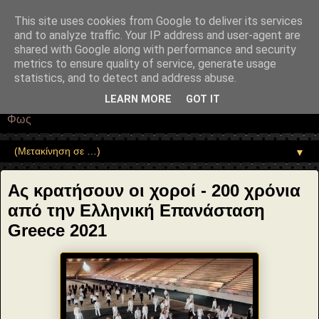
"copyrightHolder": { "@type": "Person", "name": "Sophia Drekou" },
"potentialAction": { "@type": "ReadAction", "target":
This site uses cookies from Google to deliver its services
"https://www.sophia-ntrekou.gr/2020/10/as-kratisoun-oi-xoroi-
and to analyze traffic. Your IP address and user-agent are
binteoklip-200-xronia-apo-epanastasi.html" } }
shared with Google along with performance and security
Αέναη επΑνάσταση
metrics to ensure quality of service, generate usage
statistics, and to detect and address abuse.
• Επιστήμη • Ψυχολογία • Λογοτεχνία • Τέχνες • Θεολογία •
LEARN MORE
GOT IT
Φιλοσοφία • Στοχασμοί... για τη μνήμη, τον άνθρωπο και το
Φως
▼
Ας κρατήσουν οι χοροί - 200 χρόνια
από την Ελληνική Επανάσταση
Greece 2021