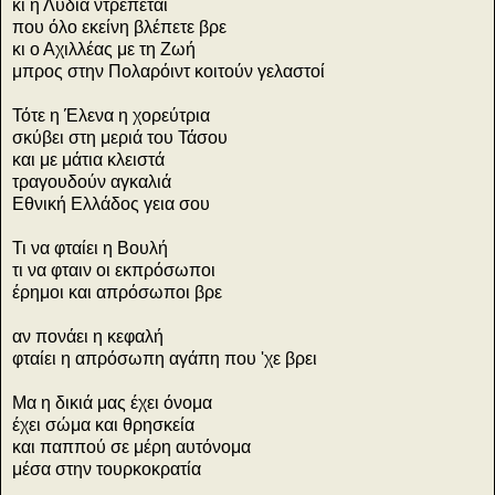
κι η Λυδία ντρέπεται
που όλο εκείνη βλέπετε βρε
κι ο Αχιλλέας με τη Zωή
μπρος στην Πολαρόιντ κοιτούν γελαστοί
Τότε η Έλενα η χορεύτρια
σκύβει στη μεριά του Τάσου
και με μάτια κλειστά
τραγουδούν αγκαλιά
Εθνική Ελλάδος γεια σου
Τι να φταίει η Bουλή
τι να φταιν οι εκπρόσωποι
έρημοι και απρόσωποι βρε
αν πονάει η κεφαλή
φταίει η απρόσωπη αγάπη που 'χε βρει
Mα η δικιά μας έχει όνομα
έχει σώμα και θρησκεία
και παππού σε μέρη αυτόνομα
μέσα στην τουρκοκρατία