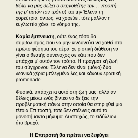
θέλει να μας δείξει ο σκηνοθέτης την… ντροπή
της μ’ αυτόν τον τρόπο
) και την Έλενα τη
χορεύτρια, όντως, να χορεύει, τότε μάλλον η
ευγλωττία χάνει το νόημά της.
Καμία έμπνευση
, ούτε ένας τόσο δα
συμβολισμός που να μην κινδυνεύει να χαθεί στο
πρώτο φύσημα του αέρα, χειριστική διάθεση να
γίνει ο θεατής συνένοχος σε κάτι που δεν
υπάρχει μ’ αυτόν τον τρόπο. Η πραγματική ζωή
του σύγχρονου Έλληνα δεν είναι (μόνο) δύο
νεανικά χέρια μπλεγμένα λες και κάνουν ερωτική
promenade.
Φυσικά, υπάρχει κι αυτό στη ζωή μας, αλλά αν
θέλεις μέσω ενός βίντεο να δείξεις την
προβληματική πάνω στην οποία θα στηριχθεί μια
τέτοια Επιτροπή, τότε δεν στέλνεις αυτό το
μονοσήμαντο μήνυμα. Δυστυχώς, το ειδύλλιον
ήτο βραχύ.
Η Επιτροπή θα πρέπει να ξεφύγει