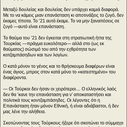
Μεταξύ δουλείας και δουλείας δεν υπάρχει καμιά διαφορά.
Με το να κάμεις μιαν επανάσταση κι αποτινάξεις το ζυγό, δεν
έκαμες τίποτα. Το ’21 αυτό έκαμε. Το να μην ξαναπέσεις σε
ζυγό —αυτό είναι επανάσταση.
Το θαύμα του ’21 δεν έγκειται στη στρατιωτική ήττα της
Τουρκίας —πράγμα ευκολότερο— αλλά στο (ως εκ
θαύματος) σώσιμό του από την εχθρότητα των
κοτζαμπάσηδων και των λογίων.
Ο κατά μόνον το γένος και το θρήσκευμα διαφέρων είναι
ένας άγιος, μπρος στον κατά μόνο το «κατεστημένο» του
διαφέροντα.
— Οι Τούρκοι δεν ήσαν οι χειρότεροι… Ο ελληνικός λαός
δεν θα ’κανε την επανάσταση για ν’ αποκαταστήσει και
πολιτικά τους κοντζαμπάσηδες. Οι λέγοντες ότι η
Επανάσταση ήταν μόνον Εθνική, ή είναι αδιάβαστοι, ή δεν
μας λένε την αλήθεια.
Σκοτώνοντας τους Τούρκους ήξερε ότι σκοτώνει το σύμμαχο