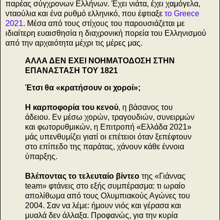
παρέας σύγχρονων Ελλήνων. Έχει νιάτα, έχει χαμόγελα,
νταούλια και ένα ρυθμό ελληνικό, που έφτιαξε
το Greece
2021
. Μέσα από τους στίχους του παρουσιάζεται με
ιδιαίτερη ευαισθησία η διαχρονική πορεία του Ελληνισμού
από την αρχαιότητα μέχρι τις μέρες μας.
ΑΛΛΑ ΔΕΝ ΕΧΕΙ ΝΟΗΜΑΤΟΔΟΣΗ ΣΤΗΝ
ΕΠΑΝΑΣΤΑΣΗ ΤΟΥ 1821
Έτσι θα «κρατήσουν οι χοροί»;
Η καρποφορία του κενού
, η βάσανος του
άδειου. Εν μέσω χορών, τραγουδιών, συνειρμών
και φωτορυθμικών, η Επιτροπή «Ελλάδα 2021»
μάς υπενθυμίζει γιατί οι επέτειοι όταν ξεπέφτουν
στο επίπεδο της παράτας, χάνουν κάθε έννοια
ύπαρξης.
Βλέποντας το τελευταίο βίντεο
της «Γιάννας
team» φτάνεις στο εξής συμπέρασμα: τι ωραίο
απολίθωμα από τους Ολυμπιακούς Αγώνες του
2004. Σαν να λέμε: ήμουν νιός και γέρασα και
μυαλά δεν άλλαξα. Προφανώς, για την κυρία