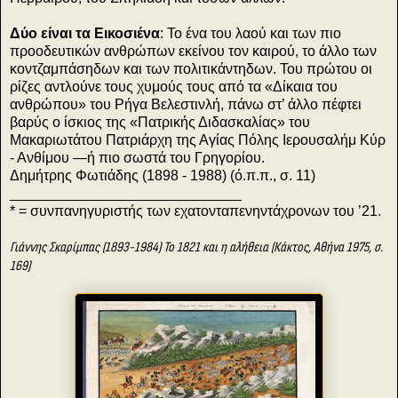
Δύο είναι τα Εικοσιένα
: Το ένα του λαού και των πιο
προοδευτικών ανθρώπων εκείνου τον καιρού, το άλλο των
κοντζαμπάσηδων και των πολιτικάντηδων. Του πρώτου οι
ρίζες αντλούνε τους χυμούς τους από τα «Δίκαια του
ανθρώπου» του Ρήγα Βελεστινλή, πάνω στ’ άλλο πέφτει
βαρύς ο ίσκιος της «Πατρικής Διδασκαλίας» του
Μακαριωτάτου Πατριάρχη της Αγίας Πόλης Ιερουσαλήμ Κύρ
- Ανθίμου —ή πιο σωστά του Γρηγορίου.
Δημήτρης Φωτιάδης (1898 - 1988) (ό.π.π., σ. 11)
_____________________________
* = συνπανηγυριστής των εχατονταπενηντάχρονων του ’21.
Γιάννης Σκαρίμπας (1893-1984) Το 1821 και η αλήθεια (Κάκτος, Αθήνα 1975, σ.
169)