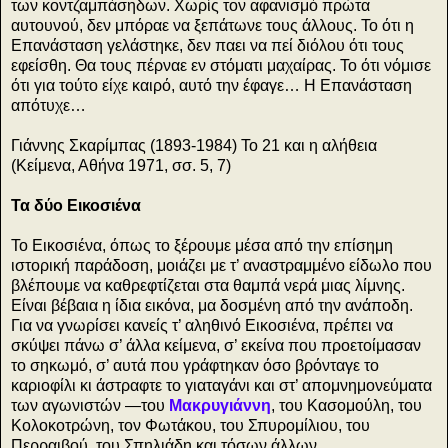
των κοντζαμπάσηδων. Χωρίς τον αφανισμό πρώτα
αυτουνού, δεν μπόραε να ξεπάτωνε τους άλλους. Το ότι η
Επανάσταση γελάστηκε, δεν παει να πεί διόλου ότι τους
εφείσθη. Θα τους πέρναε εν στόματι μαχαίρας. Το ότι νόμισε
ότι για τούτο είχε καιρό, αυτό την έφαγε… Η Επανάσταση
απότυχε…
Γιάννης Σκαρίμπας (1893-1984) Το 21 και η αλήθεια
(Κείμενα, Αθήνα 1971, σσ. 5, 7)
Τα δύο Εικοσιένα
Το Εικοσιένα, όπως το ξέρουμε μέσα από την επίσημη
ιστορική παράδοση, μοιάζει με τ’ αναστραμμένο είδωλο που
βλέπουμε να καθρεφτίζεται στα θαμπά νερά μιας λίμνης.
Είναι βέβαια η ίδια εικόνα, μα δοσμένη από την ανάποδη.
Για να γνωρίσει κανείς τ’ αληθινό Εικοσιένα, πρέπει να
σκύψει πάνω σ’ άλλα κείμενα, σ’ εκείνα που προετοίμασαν
το σηκωμό, σ’ αυτά που γράφτηκαν όσο βρόνταγε το
καριοφίλι κι άστραφτε το γιαταγάνι και στ’ απομνημονεύματα
των αγωνιστών —του
Μακρυγιάννη
, του Κασομούλη, του
Κολοκοτρώνη, τον Φωτάκου, του Σπυρομίλιου, του
Περραιβού, του Σπηλιάδη και τόσων άλλων.