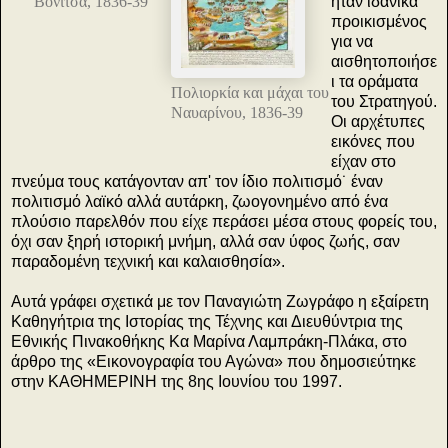
Βόνιτσα, 1836-39
ήταν ιδανικά
προικισμένος
για να
αισθητοποιήσε
ι τα οράματα
Πολιορκία και μάχαι του
του Στρατηγού.
Ναυαρίνου, 1836-39
Οι αρχέτυπες
εικόνες που
είχαν στο
πνεύμα τους κατάγονταν απ' τον ίδιο πολιτισμό˙ έναν
πολιτισμό λαϊκό αλλά αυτάρκη, ζωογονημένο από ένα
πλούσιο παρελθόν που είχε περάσει μέσα στους φορείς του,
όχι σαν ξηρή ιστορική μνήμη, αλλά σαν ύφος ζωής, σαν
παραδομένη τεχνική και καλαισθησία».
Αυτά γράφει σχετικά με τον Παναγιώτη Ζωγράφο η εξαίρετη
Καθηγήτρια της Ιστορίας της Τέχνης και Διευθύντρια της
Εθνικής Πινακοθήκης Κα Μαρίνα Λαμπράκη-Πλάκα, στο
άρθρο της «Εικονογραφία του Αγώνα» που δημοσιεύτηκε
στην ΚΑΘΗΜΕΡΙΝΗ της 8ης Ιουνίου του 1997.