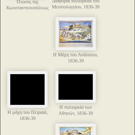
Διάφοραι πολιορκίαι του
Πτώσις της
Μεσσολογγίου, 1836-39
Κωνσταντινουπόλεως
Η Μάχη του Ανάλατου,
1836-39
Η πολιορκία των
Η μάχη του Πειραιά,
Αθηνών, 1836-39
1836-39