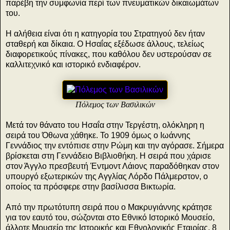
παρέβη την συμφωνία περί των πνευματικών δικαιωμάτων
του.
Η αλήθεια είναι ότι η κατηγορία του Στρατηγού δεν ήταν
σταθερή και δίκαια. Ο Ησαΐας εξέδωσε άλλους, τελείως
διαφορετικούς πίνακες, που καθόλου δεν υστερούσαν σε
καλλιτεχνικό και ιστορικό ενδιαφέρον.
Πόλεμος των Βασιλικών
Μετά τον θάνατο του Ησαΐα στην Τεργέστη, ολόκληρη η
σειρά του Όθωνα χάθηκε. Το 1909 όμως ο Ιωάννης
Γεννάδιος την εντόπισε στην Ρώμη και την αγόρασε. Σήμερα
βρίσκεται στη Γεννάδειο Βιβλιοθήκη. Η σειρά που χάρισε
στον Άγγλο πρεσβευτή Έντμοντ Λάιονς παραδόθηκαν στον
υπουργό εξωτερικών της Αγγλίας Λόρδο Πάλμερστον, ο
οποίος τα πρόσφερε στην βασίλισσα Βικτωρία.
Από την πρωτότυπη σειρά που ο Μακρυγιάννης κράτησε
για τον εαυτό του, σώζονται στο Εθνικό Ιστορικό Μουσείο,
άλλοτε Μουσείο της Ιστορικής και Εθνολογικής Εταιρίας, 8