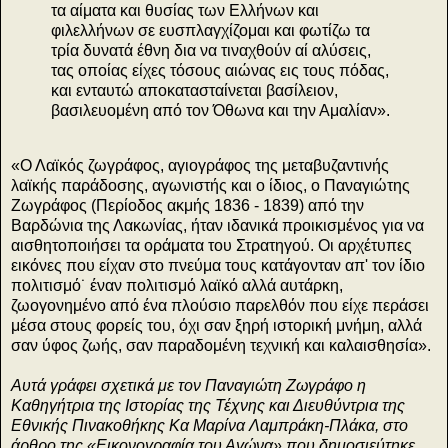
τα αίματα και θυσίας των Ελλήνων και
φιλελλήνων σε ευσπλαγχίζομαι και φωτίζω τα
τρία δυνατά έθνη δια να τιναχθούν αί αλύσεις,
τας οποίας είχες τόσους αιώνας εις τους πόδας,
και ενταυτώ αποκατασταίνεται βασίλειον,
βασιλευομένη από τον Όθωνα και την Αμαλίαν».
«Ο Λαϊκός ζωγράφος, αγιογράφος της μεταβυζαντινής
λαϊκής παράδοσης, αγωνιστής και ο ίδιος, ο Παναγιώτης
Ζωγράφος (Περίοδος ακμής 1836 - 1839) από την
Βαρδώνια της Λακωνίας, ήταν ιδανικά προικισμένος για να
αισθητοποιήσει τα οράματα του Στρατηγού. Οι αρχέτυπες
εικόνες που είχαν στο πνεύμα τους κατάγονταν απ' τον ίδιο
πολιτισμό˙ έναν πολιτισμό λαϊκό αλλά αυτάρκη,
ζωογονημένο από ένα πλούσιο παρελθόν που είχε περάσει
μέσα στους φορείς του, όχι σαν ξηρή ιστορική μνήμη, αλλά
σαν ύφος ζωής, σαν παραδομένη τεχνική και καλαισθησία».
Αυτά γράφει σχετικά με τον Παναγιώτη Ζωγράφο η
Καθηγήτρια της Ιστορίας της Τέχνης και Διευθύντρια της
Εθνικής Πινακοθήκης Κα Μαρίνα Λαμπράκη-Πλάκα, στο
άρθρο της «Εικονογραφία του Αγώνα» που δημοσιεύτηκε