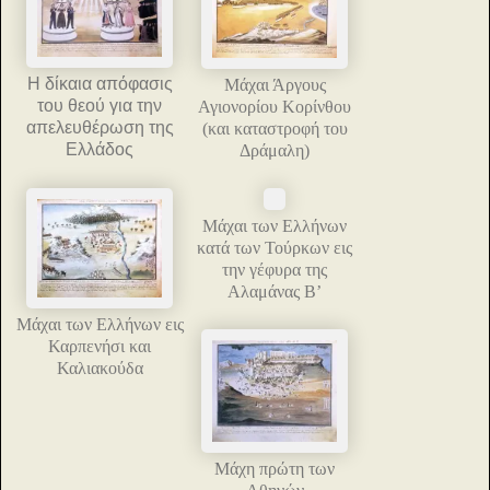
Η δίκαια απόφασις
Μάχαι Άργους
του θεού για την
Αγιονορίου Κορίνθου
απελευθέρωση της
(και καταστροφή του
Ελλάδος
Δράμαλη)
Μάχαι των Ελλήνων
κατά των Τούρκων εις
την γέφυρα της
Αλαμάνας Β’
Μάχαι των Ελλήνων εις
Καρπενήσι και
Καλιακούδα
Μάχη πρώτη των