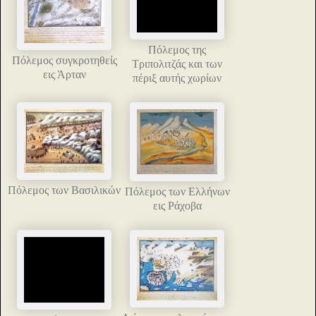
Πόλεμος της
Πόλεμος συγκροτηθείς
Τριπολιτζάς και των
εις Άρταν
πέριξ αυτής χωρίων
Πόλεμος των Βασιλικών
Πόλεμος των Ελλήνων
εις Ράχοβα