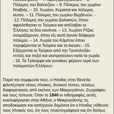
Πόλεμος του Βαλτεζίου -- 9. Πόλεμος του χωρίου
Νταβιάς, -- 10. Χωρίον, Κερασιά και πόλεμος
αυτού. -- 11. Πόλεμος του χωρίου Βερβενών. -
-12. Πόλεμος του χωρίου Δολιανών, όπου
αφανίσθησαν οι Τούρκοι και απέλαβαν οι
Έλληνες τα δύο κανόνια. -- 13. Χωρίον Ρίζαις
ονομαζόμενον, όπου εἰς αυτό έγιναν διάφοροι
πόλεμοι. -- 14. Χωρία του Κάμπου όπου
περιφέρονται οι Τούρκοι και τα έκεγαν. - 15.
Εξέρχονται οι Τούρκοι από την Τριπολιτζάν
ιππείς και πεζοί και εκστρατεύουν κατά τα χωρία.
- 16. Τα Τρίκορφα και γυναίκες φέρουν νερό των
πολεμιστών Ελλήνων.
Παρά την συμφωνία τους, ο Ησαΐας στην Βενετία
φιλοτέχνησε νέους πίνακες, δυτικού τύπου, τελείως
διαφορετικούς από εκείνος των Μακρυγιάννη- Ζωγράφου
και τους τύπωσε. Όταν το
1840
οι λιθογραφίες αυτές
κυκλοφόρησαν στην Αθήνα, ο Μακρυγιάννης τις
αποδοκίμασε και κατήγγειλε δημόσια ότι ο Ησαΐας νόθευσε
τους πίνακές του, ότι τους πλαστογράφησε και ότι δολίως