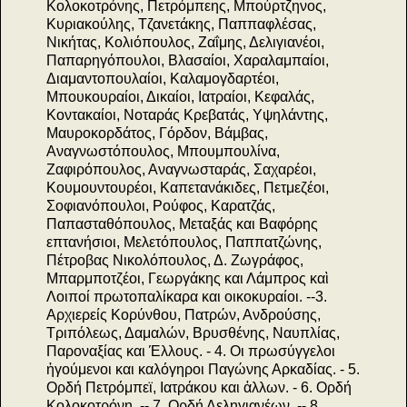
Κολοκοτρόνης, Πετρόμπεης, Μπούρτζηνος,
Κυριακούλης, Τζανετάκης, Παππαφλέσας,
Νικήτας, Κολιόπουλος, Ζαΐμης, Δελιγιανέοι,
Παπαρηγόπουλοι, Βλασαίοι, Χαραλαμπαίοι,
Διαμαντοπουλαίοι, Καλαμογδαρτέοι,
Μπουκουραίοι, Δικαίοι, Ιατραίοι, Κεφαλάς,
Κοντακαίοι, Νοταράς Κρεβατάς, Υψηλάντης,
Μαυροκορδάτος, Γόρδον, Βάµβας,
Αναγνωστόπουλος, Μπουμπουλίνα,
Ζαφιρόπουλος, Αναγνωσταράς, Σαχαρέοι,
Κουμουντουρέοι, Καπετανάκιδες, Πετμεζέοι,
Σοφιανόπουλοι, Ρούφος, Καρατζάς,
Παπασταθόπουλος, Μεταξάς και Βαφόρης
επτανήσιοι, Μελετόπουλος, Παππατζώνης,
Πέτροβας Νικολόπουλος, Δ. Ζωγράφος,
Μπαρμποτζέοι, Γεωργάκης και Λάμπρος καὶ
Λοιποί πρωτοπαλίκαρα και οικοκυραίοι. --3.
Αρχιερείς Κορύνθου, Πατρών, Ανδρούσης,
Τριπόλεως, Δαμαλών, Βρυσθένης, Ναυπλίας,
Παροναξίας και Έλλους. - 4. Οι πρωσύγγελοι
ἠγούμενοι και καλόγηροι Παγώνης Αρκαδίας. - 5.
Ορδή Πετρόμπεϊ, Ιατράκου και ἀλλων. - 6. Ορδή
Κολοκοτρόνη. -- 7. Ορδή Δεληγιανέων. -- 8.