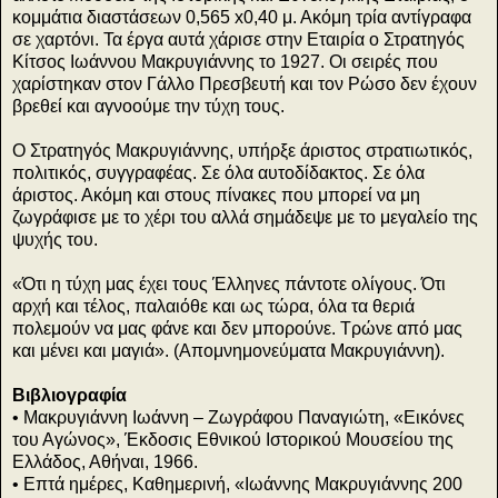
κομμάτια διαστάσεων 0,565 x0,40 μ. Ακόμη τρία αντίγραφα
σε χαρτόνι. Τα έργα αυτά χάρισε στην Εταιρία ο Στρατηγός
Κίτσος Ιωάννου Μακρυγιάννης το 1927. Οι σειρές που
χαρίστηκαν στον Γάλλο Πρεσβευτή και τον Ρώσο δεν έχουν
βρεθεί και αγνοούμε την τύχη τους.
Ο Στρατηγός Μακρυγιάννης, υπήρξε άριστος στρατιωτικός,
πολιτικός, συγγραφέας. Σε όλα αυτοδίδακτος. Σε όλα
άριστος. Ακόμη και στους πίνακες που μπορεί να μη
ζωγράφισε με το χέρι του αλλά σημάδεψε με το μεγαλείο της
ψυχής του.
«Ότι η τύχη μας έχει τους Έλληνες πάντοτε ολίγους. Ότι
αρχή και τέλος, παλαιόθε και ως τώρα, όλα τα θεριά
πολεμούν να μας φάνε και δεν μπορούνε. Τρώνε από μας
και μένει και μαγιά». (Απομνημονεύματα Μακρυγιάννη).
Βιβλιογραφία
• Μακρυγιάννη Ιωάννη – Ζωγράφου Παναγιώτη, «Εικόνες
του Αγώνος», Έκδοσις Εθνικού Ιστορικού Μουσείου της
Ελλάδος, Αθήναι, 1966.
• Επτά ημέρες, Καθημερινή, «Ιωάννης Μακρυγιάννης 200