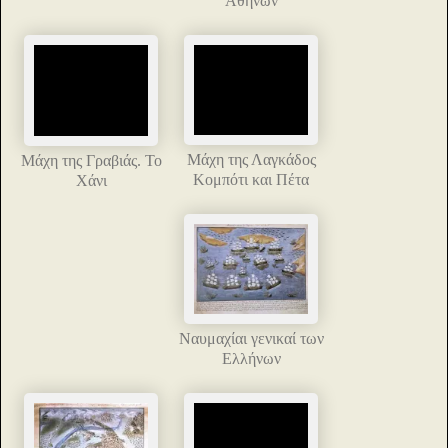
Αθηνών
Μάχη της Λαγκάδος
Μάχη της Γραβιάς. Το
Κομπότι και Πέτα
Χάνι
Ναυμαχίαι γενικαί των
Ελλήνων