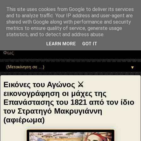
"copyrightHolder": { "@type": "Person", "name": "Sophia Drekou" },
"potentialAction": { "@type": "ReadAction", "target":
This site uses cookies from Google to deliver its services
"https://www.sophia-ntrekou.gr/2021/03/ikonografisi-epanastasi-1821-
and to analyze traffic. Your IP address and user-agent are
makrygiannis.html" } }
shared with Google along with performance and security
Αέναη επΑνάσταση
metrics to ensure quality of service, generate usage
statistics, and to detect and address abuse.
• Επιστήμη • Ψυχολογία • Λογοτεχνία • Τέχνες • Θεολογία •
LEARN MORE
GOT IT
Φιλοσοφία • Στοχασμοί... για τη μνήμη, τον άνθρωπο και το
Φως
▼
Εικόνες του Αγώνος ⚔
εικονογράφηση οι μάχες της
Επανάστασης του 1821 από τον ίδιο
τον Στρατηγό Μακρυγιάννη
(αφιέρωμα)