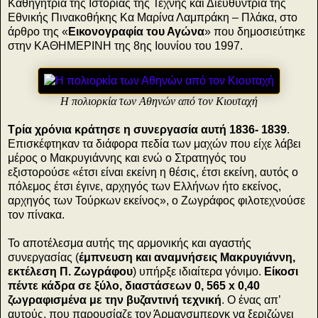
Καθηγήτρια της Ιστορίας της Τέχνης και Διευθύντρια της
Εθνικής Πινακοθήκης Κα Μαρίνα Λαμπράκη – Πλάκα, στο
άρθρο της «
Εικονογραφία του Αγώνα
» που δημοσιεύτηκε
στην ΚΑΘΗΜΕΡΙΝΗ της 8ης Ιουνίου του 1997.
Η πολιορκία των Αθηνών από τον Κιουταχή
Τρία χρόνια κράτησε η συνεργασία αυτή 1836- 1839
.
Επισκέφτηκαν τα διάφορα πεδία των μαχών που είχε λάβει
μέρος ο Μακρυγιάννης και ενώ ο Στρατηγός του
εξιστορούσε «έτσι είναι εκείνη η θέσις, έτσι εκείνη, αυτός ο
πόλεμος έτσι έγινε, αρχηγός των Ελλήνων ήτο εκείνος,
αρχηγός των Τούρκων εκείνος», ο Ζωγράφος φιλοτεχνούσε
τον πίνακα.
Το αποτέλεσμα αυτής της αρμονικής και αγαστής
συνεργασίας (
έμπνευση και αναμνήσεις Μακρυγιάννη,
εκτέλεση Π. Ζωγράφου
) υπήρξε ιδιαίτερα γόνιμο.
Είκοσι
πέντε κάδρα σε ξύλο, διαστάσεων 0, 565 x 0,40
ζωγραφισμένα με την βυζαντινή τεχνική
. Ο ένας απ’
αυτούς, που παρουσίαζε τον Άρμανσμπεργκ να ξεριζώνει