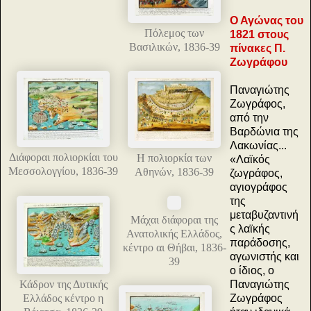
Ο Αγώνας του
Πόλεμος των
1821 στους
Βασιλικών, 1836-39
πίνακες Π.
Ζωγράφου
Παναγιώτης
Ζωγράφος,
από την
Βαρδώνια της
Λακωνίας...
Διάφοραι πολιορκίαι του
Η πολιορκία των
«Λαϊκός
Μεσσολογγίου, 1836-39
Αθηνών, 1836-39
ζωγράφος,
αγιογράφος
της
μεταβυζαντινή
Μάχαι διάφοραι της
ς λαϊκής
Ανατολικής Ελλάδος,
παράδοσης,
κέντρο αι Θήβαι, 1836-
αγωνιστής και
39
ο ίδιος, ο
Κάδρον της Δυτικής
Παναγιώτης
Ελλάδος κέντρο η
Ζωγράφος