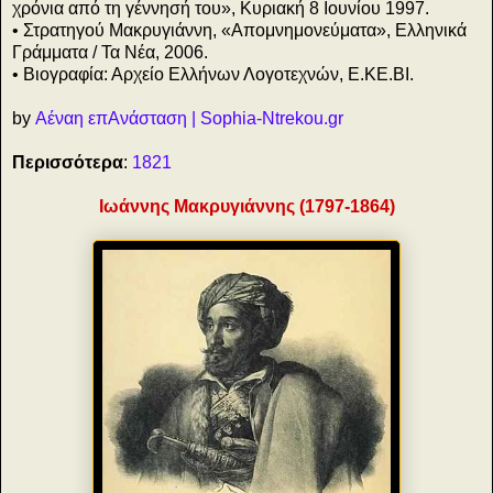
χρόνια από τη γέννησή του», Κυριακή 8 Ιουνίου 1997.
• Στρατηγού Μακρυγιάννη, «Aπομνημονεύματα», Ελληνικά
Γράμματα / Τα Νέα, 2006.
• Βιογραφία: Αρχείο Ελλήνων Λογοτεχνών, Ε.ΚΕ.ΒΙ.
by
Αέναη επΑνάσταση | Sophia-Ntrekou.gr
Περισσότερα
:
1821
Ιωάννης Μακρυγιάννης (1797-1864)