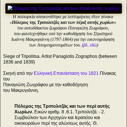
Η πολιορκία απεικονίστηκε με λεπτομέρειες στον πίνακα
«
Πόλεμος της Τριπολιτζάς και των πέριξ αυτής χωρίων
»
του αυτοδίδακτου ζωγράφου Παναγιώτη Ζωγράφου,
που φιλοτεχνήθηκε υπό την καθοδήγηση του Στρατηγού
Ιωάννη Μακρυγιάννη (1797-1864) για την εικονογράφηση
των Απομνημονευμάτων του. (
βλ. εδώ
)
Siege of Tripolitsa. Artist Panagiotis Zographos (between
1836 and 1839)
Σκηνή από την
Ελληνική Επανάσταση του 1821
Πίνακας
του
Παναγιώτη Ζωγράφου με την καθοδήγηση
του Μακρυγιάννη.
Πόλεμος της Τριπολιτζάς και των περί αυτής
Χωρίων.
Εικών αριθμ. 8 .θ.1. Τριπολιτζά. - 2.
Συμβούλιον των Αρχηγών και Iερατείου και
οικοκυραίων περί της αλώσεως αυτής. Θ.