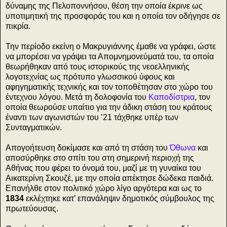
δύναμης της Πελοποννήσου, θέση την οποία έκρινε ως
υποτιμητική της προσφοράς του και η οποία τον οδήγησε σε
πικρία.
Την περίοδο εκείνη ο Μακρυγιάννης έμαθε να γράφει, ώστε
να μπορέσει να γράψει τα Απομνημονεύματά του, τα οποία
θεωρήθηκαν από τους ιστορικούς της νεοελληνικής
λογοτεχνίας ως πρότυπο γλωσσικού ύφους και
αφηγηματικής τεχνικής και τον τοποθέτησαν στο χώρο του
έντεχνου λόγου. Μετά τη δολοφονία του
Καποδίστρια
, τον
οποία θεωρούσε υπαίτιο για την άδικη στάση του κράτους
έναντι των αγωνιστών του ’21 τάχθηκε υπέρ των
Συνταγματικών.
Απογοήτευση δοκίμασε και από τη στάση του
Όθωνα
και
αποσύρθηκε στο σπίτι του στη σημερινή περιοχή της
Αθήνας που φέρει το όνομά του, μαζί με τη γυναίκα του
Αικατερίνη Σκουζέ, με την οποία απέκτησε δώδεκα παιδιά.
Επανήλθε στον πολιτικό χώρο λίγο αργότερα και ως το
1834
εκλέχτηκε κατ’ επανάληψιν δημοτικός σύμβουλος της
πρωτεύουσας.