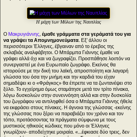
Η μάχη των Μύλων της Ναυπλίας
Ο
Μακρυγιάννης
,
έμαθε γράμματα στα γεράματά του για
να γράψει τα Απομνημονεύματα
. Εξ’ άλλου οι
περισσότεροι Έλληνες, έβγαιναν από το έρεβος της
σκλαβιάς αναλφάβητοι. Ο Μπάρμπα Γιάννης έμαθε να
γράφει αλλά όχι και να ζωγραφίζει. Προσπάθησε λοιπόν να
συνεργαστεί με ένα Ευρωπαίο ζωγράφο. Εκείνος θα
ιστορούσε με την δική του λαϊκή, απροσποίητη και λαγαρή
γλώσσα του όσα την μνήμη και την καρδιά του είχαν
σημαδέψει κι ο «Φράγκος» θα έπρεπε να τα ζωντανέψει στο
ξύλο. Το εγχείρημα όμως σταμάτησε μετά τον τρίτο πίνακα,
λόγω δυσκολιών στην συνεννόηση αλλά και στην δυσκολία
του ζωγράφου να αντιληφθεί όσα ο Μπάρμπα Γιάννης ήθελε
να εκφράσει στους πίνακες. Η άγνοια της γλώσσας -εκείνης
της γλώσσας που ξέρει να παραβιάζει τον χρόνο και τον
τόπο, προτάσσοντας τα πράγματα σύμφωνα με τους
μυστικούς ηθικούς κώδικες που μόνο οι Έλληνες
γνωρίζουν- αποδείχτηκε μοιραία. «...έφκιασε δύο τρεις, δεν