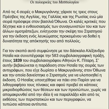
Οι πολιορκίες του Μεσσολογίου
Από τις 4 σειρές ο Μακρυγιάννης χάρισε τις τρεις στους
Πρέσβεις της Αγγλίας, της Γαλλίας και της Ρωσίας ενώ μία
σειρά πρόσφερε στον βασιλιά Όθωνα. Οι καλές κριτικές που
δέχτηκε και ο ενθουσιασμός των συναγωνιστών του και των
άλλων ομοτράπεζων, ενίσχυσαν την σκέψη του Στρατηγού
για την έκδοση ενός λευκώματος προκειμένου να δοθεί η
δυνατότητα της απόκτησής του από πολλούς.
Για τον σκοπό αυτό συμφώνησε με τον δάσκαλο Αλέξανδρο
Ησαΐα και συνυπέγραψε την 583 συμβολαιογραφική πράξη,
έτους
1839
του συμβολαιογράφου Αθηνών Κ. Πίταρη. Σ’
αυτήν βεβαιώνεται η παράδοση στον Ησαΐα της σειράς των
αντιγράφων, που είχε δωρίσει ο Μακρυγιάννης στον Όθωνα
και την οποία δανείστηκε ο Στρατηγός για να υλοποιηθεί η
έκδοση. Ο Ησαΐας υποσχέθηκε να πάει στο Παρίσι για να
λιθογραφήσει τους πίνακες και αφού προβεί σε κάποιες
μικροδιορθώσεις των θέσεων και των προσώπων, χωρίς να
απομακρυνθεί από την ιδέα ή να παραλλάξει κάτι από τις
εκθέσεις των περιστατικών και των περιγραφών, να
τυπώσει κάποια αντίτυπα.