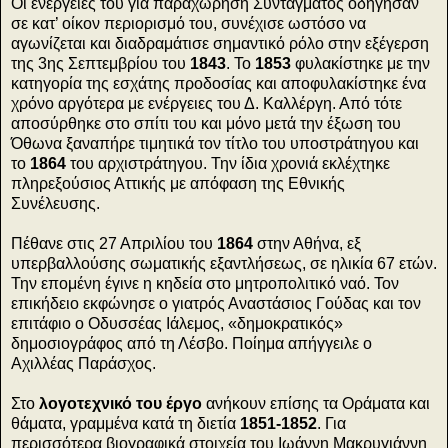
Οι ενέργειές του για παραχώρηση Συντάγματος οδήγησαν
σε κατ’ οίκον περιορισμό του, συνέχισε ωστόσο να
αγωνίζεται και διαδραμάτισε σημαντικό ρόλο στην εξέγερση
της 3ης Σεπτεμβρίου του
1843
. Το
1853
φυλακίστηκε με την
κατηγορία της εσχάτης προδοσίας και αποφυλακίστηκε ένα
χρόνο αργότερα με ενέργειες του Δ. Καλλέργη. Από τότε
αποσύρθηκε στο σπίτι του και μόνο μετά την έξωση του
Όθωνα ξαναπήρε τιμητικά τον τίτλο του υποστράτηγου και
το
1864
του αρχιστράτηγου. Την ίδια χρονιά εκλέχτηκε
πληρεξούσιος Αττικής με απόφαση της Εθνικής
Συνέλευσης.
Πέθανε στις 27 Απριλίου του
1864
στην Αθήνα, εξ
υπερβαλλούσης σωματικής εξαντλήσεως, σε ηλικία 67 ετών.
Την επομένη έγινε η κηδεία στο μητροπολιτικό ναό. Τον
επικήδειο εκφώνησε ο γιατρός Αναστάσιος Γούδας και τον
επιτάφιο ο Οδυσσέας Ιάλεμος, «δημοκρατικός»
δημοσιογράφος από τη Λέσβο. Ποίημα απήγγειλε ο
Αχιλλέας Παράσχος.
Στο
λογοτεχνικό του έργο
ανήκουν επίσης τα Οράματα και
θάματα, γραμμένα κατά τη διετία
1851-1852
. Για
περισσότερα βιογραφικά στοιχεία του Ιωάννη Μακρυγιάννη