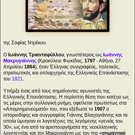
της Σοφίας Ντρέκου
Ο
Ιωάννης Τριανταφύλλου
, γνωστότερος ως
Ιωάννης
Μακρυγιάννης
(Κροκύλειο Φωκίδας,
1797
- Αθήνα, 27
Απριλίου
1864
), ήταν Έλληνας συγγραφέας, πολιτικός,
στρατιωτικός και οπλαρχηγός της Ελληνικής Επανάστασης
του
1821
.
Υπήρξε ένας από τους σημαίνοντες αγωνιστές της
Ελληνικής Επανάστασης. Η περίοπτη θέση που κατέχει ως
τις μέρες στην συλλογική μνήμη, οφείλεται πρωτίστως στα
«Απομνημονεύματά» του, που εξέδωσε το
1907
ο
ιστοριοδίφης και συγγραφέας Γιάννης Βλαχογιάννης και τα
οποία ύμνησαν οι λογοτέχνες της λεγόμενης «γενιάς του
30», ως ένα από τα αριστουργήματα της νεοελληνικής
λογοτεχνίας και τον Μακρυγιάννη ως τον πιο «
σημαντικό