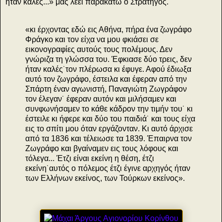
ήταν καλές...» μας λέει παρακάτω ο Στρατηγός.
«κι έρχοντας εδώ εις Αθήνα, πήρα ένα ζωγράφο
Φράγκο και τον είχα να μου φκιάσει σε
εικονογραφίες αυτούς τους πολέμους. Δεν
γνώριζα τη γλώσσα του. Έφκιασε δύο τρεις, δεν
ήταν καλές˙τον πλέρωσα κι έφυγε. Αφού έδιωξα
αυτό τον ζωγράφο, έστειλα και έφεραν από την
Σπάρτη έναν αγωνιστή, Παναγιώτη Ζωγράφον
τον έλεγαν˙ έφεραν αυτόν και μιλήσαμεν και
συνφωνήσαμεν το κάθε κάδρον την τιμήν του˙ κι
έστειλε κι ήφερε και δύο του παιδιά˙ και τους είχα
εις το σπίτι μου όταν εργάζονταν. Κι αυτό άρχισε
από τα 1836 και τέλειωσε τα 1839. Έπαιρνα τον
Ζωγράφο και βγαίναμεν εις τους λόφους και
τόλεγα... Έτζι είναι εκείνη η θέση, έτζι
εκείνη˙αυτός ο πόλεμος έτζι έγινε αρχηγός ήταν
των Ελλήνων εκείνος, των Τούρκων εκείνος».