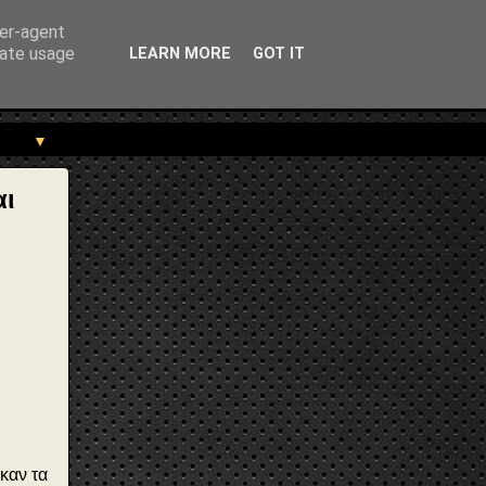
rekou.gr/2022/02/MAkedonia.voulgariki-katoxi.html" } }
ser-agent
rate usage
LEARN MORE
GOT IT
▼
αι
καν τα