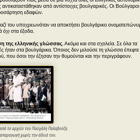
χές αντικαταστάθηκαν από αντίστοιχες βουλγαρικές. Οι Βούλγαροι
 προσάρτηση εδαφών.
γαζί του υποχρεωνόταν να αποκτήσει βουλγάρικο ονοματεπώνυ
 όχι στα έξοδα.
η της ελληνικής γλώσσας
. Ακόμα και στα σχολεία. Σε όλα τα
φές ήταν στα βουλγάρικα. Όποιος δεν μιλούσε τη γλώσσα έπεφτε
ύ, που όσοι την έζησαν την θυμούνται και την περιγράφουν.
από το αρχείο του Πασχάλη Παλαβούζη.
ναπαραγωγή χωρίς την άδειά του.