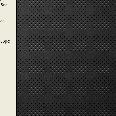
 δεν
μο,
 θύμα