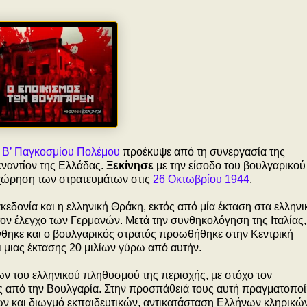
υ
Β’ Παγκοσμίου Πολέμου
προέκυψε από τη συνεργασία της
εναντίον της Ελλάδας.
Ξεκίνησε
με την είσοδο του βουλγαρικού
ποχώρηση των στρατευμάτων στις
26 Οκτωβρίου 1944
.
κεδονία και η ελληνική Θράκη, εκτός από μία έκταση στα ελληνι
ον έλεγχο των Γερμανών. Μετά την συνθηκολόγηση της Ιταλίας,
νθηκε και ο βουλγαρικός στρατός προωθήθηκε στην Κεντρική
ι μιας έκτασης 20 μιλίων γύρω από αυτήν.
ν του ελληνικού πληθυσμού της περιοχής, με στόχο τον
ης από την Βουλγαρία. Στην προσπάθειά τους αυτή πραγματοπο
ων και διωγμό εκπαιδευτικών, αντικατάσταση Ελλήνων κληρικώ