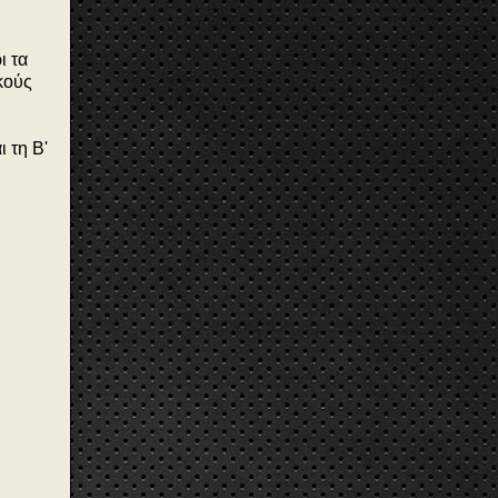
ι τα
κούς
 τη Β'