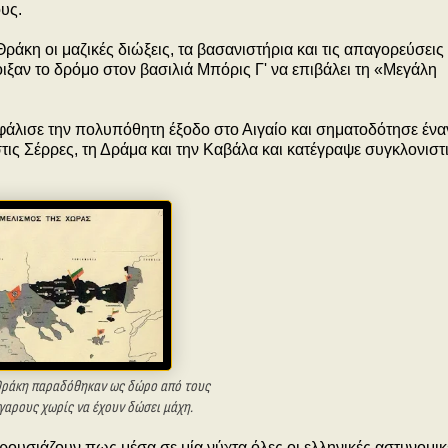
υς.
άκη οι μαζικές διώξεις, τα βασανιστήρια και τις απαγορεύσεις
ιξαν το δρόμο στον βασιλιά Μπόρις Γ' να επιβάλει τη «Μεγάλη
ασφάλισε την πολυπόθητη έξοδο στο Αιγαίο και σηματοδότησε ένα
τις Σέρρες, τη Δράμα και την Καβάλα και κατέγραψε συγκλονιστ
 Θράκη παραδόθηκαν
ως δώρο από τους
γαρους χωρίς να έχουν δώσει μάχη.
ρουσιάζουν πως μέσα σε μία νύχτα όλες οι ελληνικές αστυνομικ