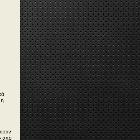
κά
 η
ίησαν
ν από