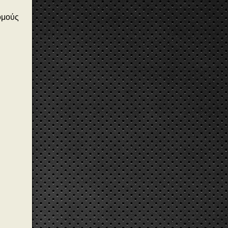
ομούς