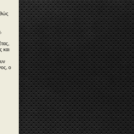
αθώς
.
έτας,
ς και
ουν
ος, ο