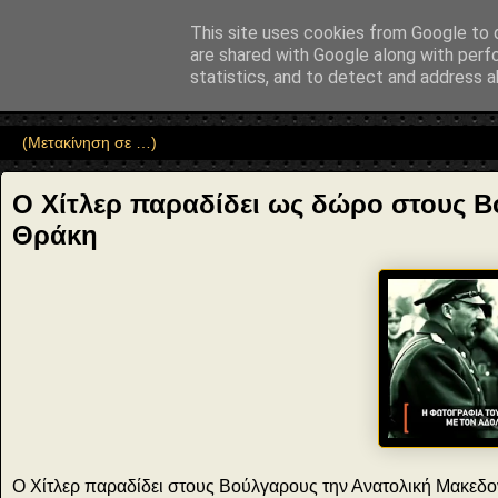
"copyrightHolder": { "@type": "Person", "name": "Sophia Drekou" }, "pot
This site uses cookies from Google to d
Αέναη επΑνάσταση
are shared with Google along with perf
statistics, and to detect and address a
• Επιστήμη • Ψυχολογία • Λογοτεχνία • Τέχνες • Θεολογία • Φι
Ο Χίτλερ παραδίδει ως δώρο στους Β
Θράκη
Ο Χίτλερ παραδίδει στους Βούλγαρους την Ανατολική Μακεδο