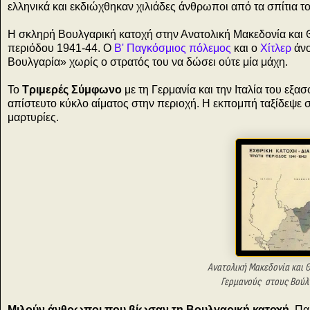
ελληνικά και εκδιώχθηκαν χιλιάδες άνθρωποι από τα σπίτια το
Η σκληρή Βουλγαρική κατοχή στην Ανατολική Μακεδονία και Θρ
περιόδου 1941-44. Ο
Β' Παγκόσμιος πόλεμος
και ο
Χίτλερ
άνο
Βουλγαρία» χωρίς ο στρατός του να δώσει ούτε μία μάχη.
Το
Τριμερές Σύμφωνο
με τη Γερμανία και την Ιταλία του εξ
απίστευτο κύκλο αίματος στην περιοχή. Η εκπομπή ταξίδεψε σ
μαρτυρίες.
Ανατολική Μακεδονία και
Γερμανούς
στους
Βούλ
Μιλούν άνθρωποι που βίωσαν τη Βουλγαρική κατοχή
. Πα