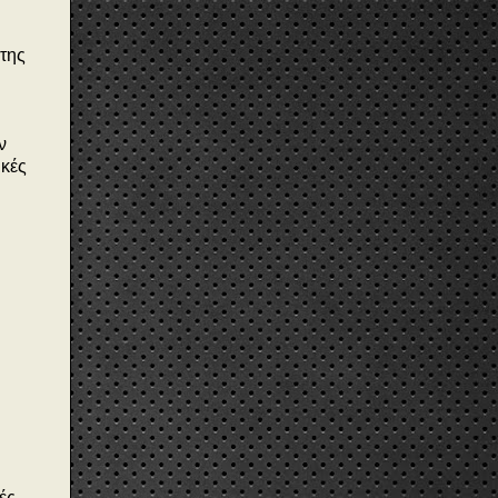
 της
ν
ικές
ές,