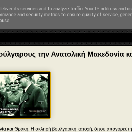
entialAction": { "@type": "ReadAction", "target": "https://www.sophia-nt
eliver its services and to analyze traffic. Your IP address and u
ormance and security metrics to ensure quality of service, gene
buse.
λοσοφία • Στοχασμοί... για τη μνήμη, τον άνθρωπο και το Φως
ούλγαρους την Ανατολική Μακεδονία κ
νία και Θράκη. Η σκληρή βουλγαρική κατοχή, όπου απαγορεύτη