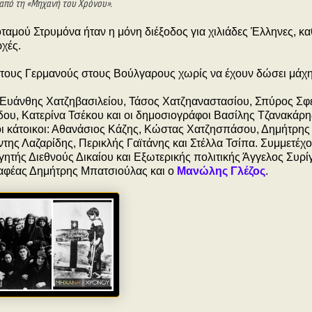
από τη «Μηχανή του Χρόνου».
ταμού Στρυμόνα ήταν η μόνη διέξοδος για χιλιάδες Έλληνες, κ
ρχές.
τους Γερμανούς στους Βούλγαρους χωρίς να έχουν δώσει μάχη
 Ευάνθης Χατζηβασιλείου, Τάσος Χατζηαναστασίου, Σπύρος Σφ
ου, Κατερίνα Τσέκου και οι δημοσιογράφοι Βασίλης Τζανακάρη
ι κάτοικοι: Αθανάσιος Κάζης, Κώστας Χατζησπάσου, Δημήτρης
ης Λαζαρίδης, Περικλής Γαϊτάνης και Στέλλα Τσίπα. Συμμετέχ
ητής Διεθνούς Δικαίου και Εξωτερικής πολιτικής Άγγελος Συρίγ
αφέας Δημήτρης Μπατσιούλας και ο
Μανώλης Γλέζος
.