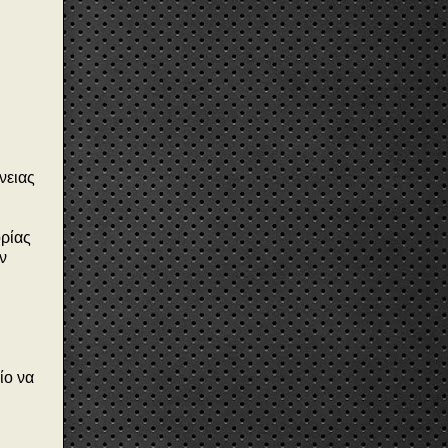
νειας
ορίας
ν
ίο να