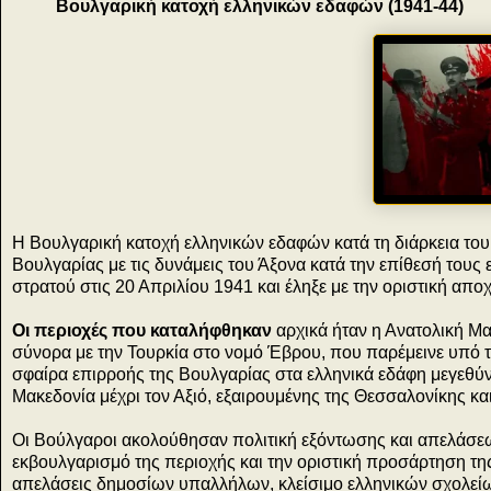
Βουλγαρική κατοχή ελληνικών εδαφών (1941-44)
Η Βουλγαρική κατοχή ελληνικών εδαφών κατά τη διάρκεια το
Βουλγαρίας με τις δυνάμεις του Άξονα κατά την επίθεσή τους 
στρατού στις 20 Απριλίου 1941 και έληξε με την οριστική α
Οι περιοχές που καταλήφθηκαν
αρχικά ήταν η Ανατολική Μα
σύνορα με την Τουρκία στο νομό Έβρου, που παρέμεινε υπό τ
σφαίρα επιρροής της Βουλγαρίας στα ελληνικά εδάφη μεγεθύ
Μακεδονία μέχρι τον Αξιό, εξαιρουμένης της Θεσσαλονίκης κα
Οι Βούλγαροι ακολούθησαν πολιτική εξόντωσης και απελάσεω
εκβουλγαρισμό της περιοχής και την οριστική προσάρτηση τ
απελάσεις δημοσίων υπαλλήλων, κλείσιμο ελληνικών σχολεί