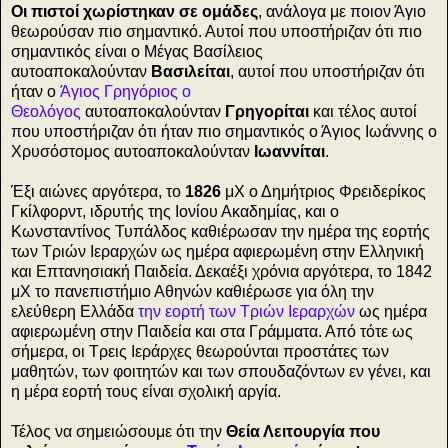
Οι πιστοί χωρίστηκαν σε ομάδες
, ανάλογα με ποιον Άγιο
θεωρούσαν πιο σημαντικό. Αυτοί που υποστήριζαν ότι πιο
σημαντικός είναι ο Μέγας Βασίλειος
αυτοαποκαλούνταν
Βασιλείται
, αυτοί που υποστήριζαν ότι
ήταν ο
Άγιος Γρηγόριος ο
Θεολόγος
αυτοαποκαλούνταν
Γρηγορίται
και τέλος αυτοί
που υποστήριζαν ότι ήταν πιο σημαντικός ο Άγιος Ιωάννης ο
Χρυσόστομος αυτοαποκαλούνταν
Ιωαννίται
.
Έξι αιώνες αργότερα, το
1826
μΧ ο Δημήτριος Φρειδερίκος
Γκίλφορντ, ιδρυτής της Ιονίου Ακαδημίας, και ο
Κωνσταντίνος Τυπάλδος καθιέρωσαν την ημέρα της εορτής
των Τριών Ιεραρχών ως ημέρα αφιερωμένη στην Ελληνική
και Επτανησιακή Παιδεία. Δεκαέξι χρόνια αργότερα, το 1842
μΧ το πανεπιστήμιο Αθηνών καθιέρωσε για όλη την
ελεύθερη Ελλάδα
την εορτή των Τριών Ιεραρχών
ως ημέρα
αφιερωμένη στην Παιδεία και στα Γράμματα. Από τότε ως
σήμερα, οι Τρεις Ιεράρχες θεωρούνται προστάτες των
μαθητών, των φοιτητών και των σπουδαζόντων εν γένει, και
η μέρα εορτή τους είναι σχολική αργία.
Τέλος να σημειώσουμε ότι την
Θεία Λειτουργία που