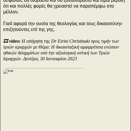
ασφαλώς θα διαβάσω και θα ξαναδιαβάσω και είμαι βέβαιη
ότι και πολλές φορές θα χρειαστεί να παραπέμψω στο
μέλλον.
Γιατί αφορά την ουσία της θεολογίας και τους δικαιοσύνην
επιζητούντες επί της γης.
🎞️ video:
Η εισήγηση της Dr Eirini Christinaki προς τιμήν των
τριών ιεραρχών με Θέμα: Η δικαιοταξική αμφιρρέπεια ενώπιον
ηθικών διλημμάτων υπό την αξιολογική οπτική των Τριών
Ιεραρχών. Δευτέρα, 30 Ιανουαρίου 2023