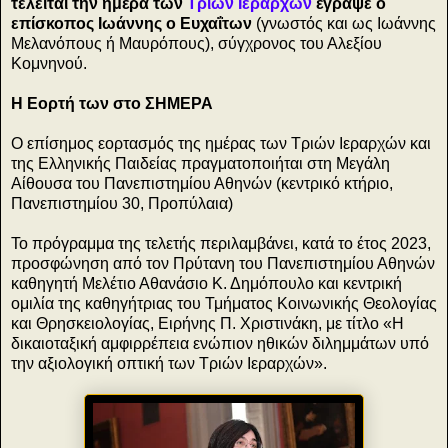
τελείται την ημέρα των
Τριών Ιεραρχών
έγραψε ο
επίσκοπος Ιωάννης ο Ευχαΐτων
(γνωστός και ως Ιωάννης
Μελανόπους ή Μαυρόπους), σύγχρονος του Αλεξίου
Κομνηνού.
Η Εορτή των στο ΣΗΜΕΡΑ
Ο επίσημος εορτασμός της ημέρας των Τριών Ιεραρχών και
της Ελληνικής Παιδείας πραγματοποιήται στη Μεγάλη
Αίθουσα του Πανεπιστημίου Αθηνών (κεντρικό κτήριο,
Πανεπιστημίου 30, Προπύλαια)
Το πρόγραμμα της τελετής περιλαμβάνει, κατά το έτος 2023,
προσφώνηση από τον Πρύτανη του Πανεπιστημίου Αθηνών
καθηγητή Μελέτιο Αθανάσιο Κ. Δημόπουλο και κεντρική
ομιλία της καθηγήτριας του Τμήματος Κοινωνικής Θεολογίας
και Θρησκειολογίας, Ειρήνης Π. Χριστινάκη, με τίτλο «Η
δικαιοταξική αμφιρρέπεια ενώπιον ηθικών διλημμάτων υπό
την αξιολογική οπτική των Τριών Ιεραρχών».