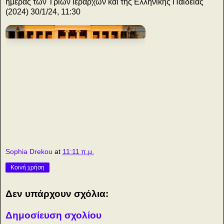
ημέρας των Τριών Ιεραρχών και της Ελληνικής Παιδείας
(2024) 30/1/24, 11:30
o
Sophia Drekou
at
11:11 π.μ.
Κοινή χρήση
Δεν υπάρχουν σχόλια:
Δημοσίευση σχολίου