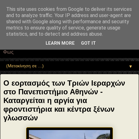
"copyrightHolder": { "@type": "Person", "name": "Sophia Drekou" },
"potentialAction": { "@type": "ReadAction", "target":
This site uses cookies from Google to deliver its services
"https://www.sophia-ntrekou.gr/2023/02/Eirini-Christinaki-celebration-
and to analyze traffic. Your IP address and user-agent are
of-the-day-of-the-three-hierarchs.html" } }
shared with Google along with performance and security
Αέναη επΑνάσταση
metrics to ensure quality of service, generate usage
statistics, and to detect and address abuse.
• Επιστήμη • Ψυχολογία • Λογοτεχνία • Τέχνες • Θεολογία •
LEARN MORE
GOT IT
Φιλοσοφία • Στοχασμοί... για τη μνήμη, τον άνθρωπο και το
Φως
▼
Ο εορτασμός των Τριών Ιεραρχών
στο Πανεπιστήμιο Αθηνών -
Καταργείται η αργία για
φροντιστήρια και κέντρα ξένων
γλωσσών