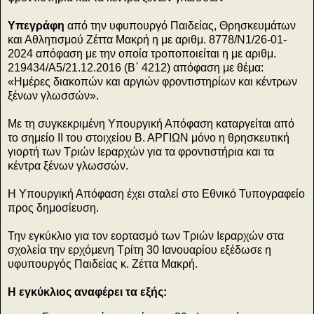
Υπεγράφη
από την υφυπουργό Παιδείας, Θρησκευμάτων
και Αθλητισμού Ζέττα Μακρή η με αριθμ. 8778/Ν1/26-01-
2024 απόφαση με την οποία τροποποιείται η με αριθμ.
219434/Α5/21.12.2016 (Β΄ 4212) απόφαση με θέμα:
«Ημέρες διακοπών και αργιών φροντιστηρίων και κέντρων
ξένων γλωσσών».
Με τη συγκεκριμένη Υπουργική Απόφαση καταργείται από
το σημείο II του στοιχείου Β. ΑΡΓΙΩΝ μόνο η θρησκευτική
γιορτή των Τριών Ιεραρχών για τα φροντιστήρια και τα
κέντρα ξένων γλωσσών.
Η Υπουργική Απόφαση έχει σταλεί στο Εθνικό Τυπογραφείο
προς δημοσίευση.
Την εγκύκλιο για τον εορτασμό των Τριών Ιεραρχών στα
σχολεία την ερχόμενη Τρίτη 30 Ιανουαρίου εξέδωσε η
υφυπουργός Παιδείας κ. Ζέττα Μακρή.
Η εγκύκλιος αναφέρει τα εξής: