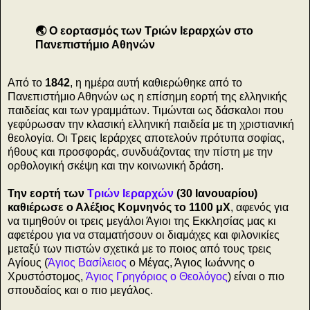
🌏 Ο εορτασμός των Τριών Ιεραρχών στο
Πανεπιστήμιο Αθηνών
Από το
1842
, η ημέρα αυτή καθιερώθηκε από το
Πανεπιστήμιο Αθηνών ως η επίσημη εορτή της ελληνικής
παιδείας και των γραμμάτων. Τιμώνται ως δάσκαλοι που
γεφύρωσαν την κλασική ελληνική παιδεία με τη χριστιανική
θεολογία. Οι Τρεις Ιεράρχες αποτελούν πρότυπα σοφίας,
ήθους και προσφοράς, συνδυάζοντας την πίστη με την
ορθολογική σκέψη και την κοινωνική δράση.
Την εορτή των
Τριών Ιεραρχών
(
30 Ιανουαρίου
)
καθιέρωσε ο Αλέξιος Κομνηνός το 1100 μΧ
, αφενός για
να τιμηθούν οι τρεις μεγάλοι Άγιοι της Εκκλησίας μας κι
αφετέρου για να σταματήσουν οι διαμάχες και φιλονικίες
μεταξύ των πιστών σχετικά με το ποιος από τους τρεις
Αγίους (
Άγιος Βασίλειος
ο Μέγας, Άγιος Ιωάννης ο
Χρυστόστομος,
Άγιος Γρηγόριος ο Θεολόγος
) είναι ο πιο
σπουδαίος και ο πιο μεγάλος.