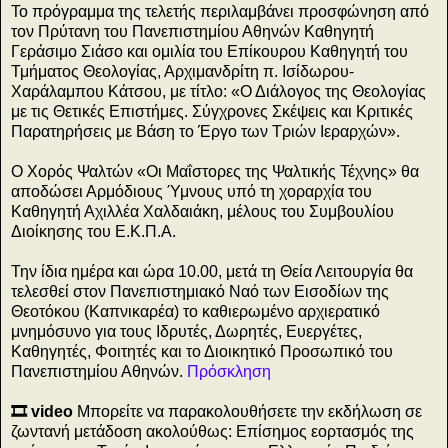
Το πρόγραμμα της τελετής περιλαμβάνει προσφώνηση από
τον Πρύτανη του Πανεπιστημίου Αθηνών Καθηγητή
Γεράσιμο Σιάσο και ομιλία του Επίκουρου Καθηγητή του
Τμήματος Θεολογίας, Αρχιμανδρίτη π. Ισίδωρου-
Χαράλαμπου Κάτσου, με τίτλο: «Ο Διάλογος της Θεολογίας
με τις Θετικές Επιστήμες. Σύγχρονες Σκέψεις και Κριτικές
Παρατηρήσεις με Βάση το Έργο των Τριών Ιεραρχών».
Ο Χορός Ψαλτών «Οι Μαΐστορες της Ψαλτικής Τέχνης» θα
αποδώσει Αρμόδιους Ύμνους υπό τη χοραρχία του
Καθηγητή Αχιλλέα Χαλδαιάκη, μέλους του Συμβουλίου
Διοίκησης του Ε.Κ.Π.Α.
Την ίδια ημέρα και ώρα 10.00, μετά τη Θεία Λειτουργία θα
τελεσθεί στον Πανεπιστημιακό Ναό των Εισοδίων της
Θεοτόκου (Καπνικαρέα) το καθιερωμένο αρχιερατικό
μνημόσυνο για τους Ιδρυτές, Δωρητές, Ευεργέτες,
Καθηγητές, Φοιτητές και το Διοικητικό Προσωπικό του
Πανεπιστημίου Αθηνών.
Πρόσκληση
🎞️ video
Μπορείτε να παρακολουθήσετε την εκδήλωση σε
ζωντανή μετάδοση ακολούθως: Eπίσημος εορτασμός της