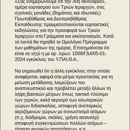
«Σας ενημερώνουμε ότι την 30η Ιανουαρίου,
ημέρα εορτασμού των Τριών Ιεραρχών, στις
σχολικές μονάδες (δημόσιες και ιδιωτικές)
Πρωτοβάθμιας και Δευτεροβάθμιας
Εκπαίδευσης πραγματοποιούνται εορταστικές
εκδηλώσεις για την προσφορά των Τριών
Ιεραρχών στα Γράμματα και εκκλησιασμός. Κατά
τα λοιπά θα τηρηθεί το Ωρολόγιο Πρόγραμμα
των μαθημάτων της ημέρας. Επισημαίνεται ότι
είναι σε ισχύ η με αρ .πρωτ. 1008/ΓΔ4/05-01-
2024 εγκύκλιος του Υ.ΠΑΙ.Θ.Α..
Να σημειωθεί ότι η άλλη εγκύκλιος στην οποία
αναφέρεται, αφορά στα μέτρα προστασίας για τη
μείωση μετάδοσης λοιμώξεων του
αναπνευστικού και προβλέπει μεταξύ άλλων τη
λήψη βασικών μέτρων όπως τακτικό πλύσιμο
των χεριών, καλό αερισμό των εσωτερικών
χώρων διδασκαλίας, αποφυγή ανεπαρκώς
αεριζόμενων χώρων με συνωστισμό ατόμων
(π.χ. διάδρομοι, σκάλες, χρήση ασανσέρ)
αποφυγή συγκεντρώσεων πολλών ατόμων –
τήρηση φυσικών αποστάσεων, κ.α.