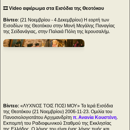
🎞️ Video αφιέρωμα στα Εισόδια της Θεοτόκου
Βίντεο
: (21 Νοεμβρίου - 4 Δεκεμβρίου) Η εορτή των
Εισοδίων της Θεοτόκου στην Μονή Μεγάλης Παναγίας
της Σεϊδανάγιας, στην Παλαιά Πόλη της Ιερουσαλήμ.
3
Βίντεο:
«ΛΥΧΝΟΣ ΤΟΙΣ ΠΟΣΙ ΜΟΥ» Τα Ιερά Εισόδια
της Θεοτόκου (21 Νοεμβρίου) 2006-11-23. Ομιλία του
Πανοσιολογιοτάτου Αρχιμανδρίτη
π. Ανανία Κουστένη
.
Εκπομπή του Ραδιοφωνικού Σταθμού της Εκκλησίας
της Ελλάδος. Ο λόγος του είναι ένας λόγος τιμής και