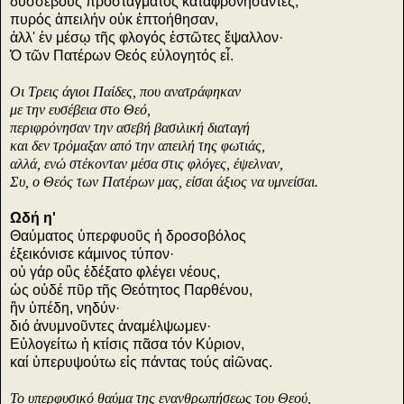
δυσσεβοῦς προστάγματος καταφρονήσαντες,
πυρός ἀπειλήν οὐκ ἐπτοήθησαν,
ἀλλ' ἐν μέσῳ τῆς φλογός ἐστῶτες ἔψαλλον·
Ὁ τῶν Πατέρων Θεός εὐλογητός εἶ.
Οι Τρεις άγιοι Παίδες, που ανατράφηκαν
με την ευσέβεια στο Θεό,
περιφρόνησαν την ασεβή βασιλική διαταγή
και δεν τρόμαξαν από την απειλή της φωτιάς,
αλλά, ενώ στέκονταν μέσα στις φλόγες, έψελναν,
Συ, ο Θεός των Πατέρων μας, είσαι άξιος να υμνείσαι.
Ωδή η'
Θαύματος ὑπερφυοῦς ἡ δροσοβόλος
ἐξεικόνισε κάμινος τύπον·
οὐ γάρ οὓς ἐδέξατο φλέγει νέους,
ὡς οὐδέ πῦρ τῆς Θεότητος Παρθένου,
ἣν ὑπέδη, νηδύν·
διό ἀνυμνοῦντες ἀναμέλψωμεν·
Εὐλογείτω ἡ κτίσις πᾶσα τόν Κύριον,
καί ὑπερυψούτω εἰς πάντας τούς αἰῶνας.
Το υπερφυσικό θαύμα της ενανθρωπήσεως του Θεού,