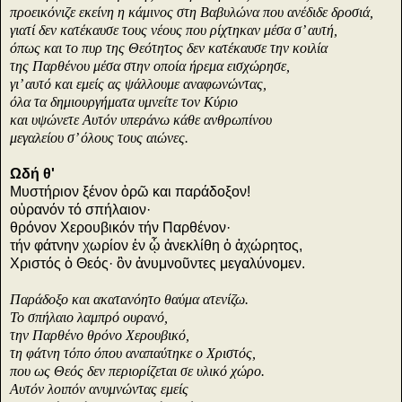
προεικόνιζε εκείνη η κάμινος στη Βαβυλώνα που ανέδιδε δροσιά,
γιατί δεν κατέκαυσε τους νέους που ρίχτηκαν μέσα σ’ αυτή,
όπως και το πυρ της Θεότητος δεν κατέκαυσε την κοιλία
της Παρθένου μέσα στην οποία ήρεμα εισχώρησε,
γι’ αυτό και εμείς ας ψάλλουμε αναφωνώντας,
όλα τα δημιουργήματα υμνείτε τον Κύριο
και υψώνετε Αυτόν υπεράνω κάθε ανθρωπίνου
μεγαλείου σ’ όλους τους αιώνες.
Ωδή θ'
Μυστήριον ξένον ὁρῶ και παράδοξον!
οὐρανόν τό σπήλαιον·
θρόνον Χερουβικόν τήν Παρθένον·
τήν φάτνην χωρίον ἐν ᾧ ἀνεκλίθη ὁ ἀχώρητος,
Χριστός ὁ Θεός· ὃν ἀνυμνοῦντες μεγαλύνομεν.
Παράδοξο και ακατανόητο θαύμα ατενίζω.
Το σπήλαιο λαμπρό ουρανό,
την Παρθένο θρόνο Χερουβικό,
τη φάτνη τόπο όπου αναπαύτηκε ο Χριστός,
που ως Θεός δεν περιορίζεται σε υλικό χώρο.
Αυτόν λοιπόν ανυμνώντας εμείς