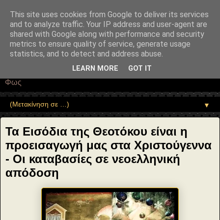
"copyrightHolder": { "@type": "Person", "name": "Sophia Drekou" },
"potentialAction": { "@type": "ReadAction", "target":
This site uses cookies from Google to deliver its services
"https://www.sophia-ntrekou.gr/2013/11/proeisagvgh-sta-xristoygenna-
and to analyze traffic. Your IP address and user-agent are
eisodia.html" } }
shared with Google along with performance and security
Αέναη επΑνάσταση
metrics to ensure quality of service, generate usage
statistics, and to detect and address abuse.
• Επιστήμη • Ψυχολογία • Λογοτεχνία • Τέχνες • Θεολογία •
LEARN MORE
GOT IT
Φιλοσοφία • Στοχασμοί... για τη μνήμη, τον άνθρωπο και το
Φως
▼
Τα Εισόδια της Θεοτόκου είναι η
προεισαγωγή μας στα Χριστούγεννα
- Οι καταβασίες σε νεοελληνική
απόδοση