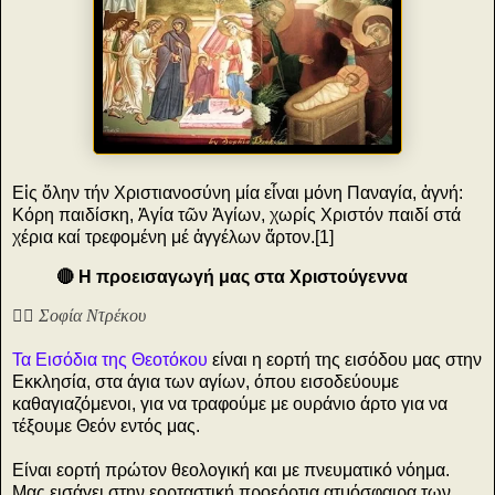
Εἰς ὅλην τήν Χριστιανοσύνη μία εἶναι μόνη Παναγία, ἁγνή:
Κόρη παιδίσκη, Ἁγία τῶν Ἁγίων, χωρίς Χριστόν παιδί στά
χέρια καί τρεφομένη μέ ἀγγέλων ἄρτον.[1]
🔴 Η προεισαγωγή μας στα Χριστούγεννα
✍🏻 Σοφία Ντρέκου
Τα Εισόδια της Θεοτόκου
είναι η εορτή της εισόδου μας στην
Εκκλησία, στα άγια των αγίων, όπου εισοδεύουμε
καθαγιαζόμενοι, για να τραφούμε με ουράνιο άρτο για να
τέξουμε Θεόν εντός μας.
Είναι εορτή πρώτον θεολογική και με πνευματικό νόημα.
Μας εισάγει στην εορταστική προεόρτια ατμόσφαιρα των