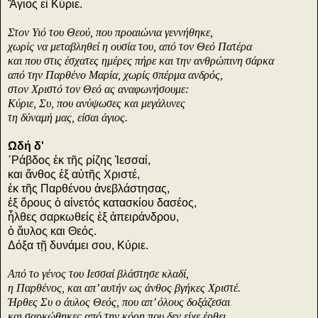
Ἅγιος εἷ Κύριε.
Στον Υιό του Θεού, που προαιώνια γεννήθηκε,
χωρίς να μεταβληθεί η ουσία του, από τον Θεό Πατέρα
και που στις έσχατες ημέρες πήρε και την ανθρώπινη σάρκα
από την Παρθένο Μαρία, χωρίς σπέρμα ανδρός,
στον Χριστό τον Θεό ας αναφωνήσουμε:
Κύριε, Συ, που ανύψωσες και μεγάλυνες
τη δύναμή μας, είσαι άγιος.
Ωδή δ'
῾Ράβδος ἐκ τῆς ρίζης Ἰεσσαί,
και ἄνθος ἐξ αὐτῆς Χριστέ,
ἐκ τῆς Παρθένου ἀνεβλάστησας,
ἐξ ὄρους ὁ αἰνετός κατασκίου δασέος,
ἦλθες σαρκωθείς ἐξ ἀπειράνδρου,
ὁ ἄυλος και Θεός.
Δόξα τῇ δυνάμει σου, Κύριε.
Από το γένος του Ιεσσαί βλάστησε κλαδί,
η Παρθένος, και απ’ αυτήν ως άνθος βγήκες Χριστέ.
Ήρθες Συ ο άυλος Θεός, που απ’ όλους δοξάζεσαι
και σαρκώθηκες από την κόρη που δεν είχε έρθει