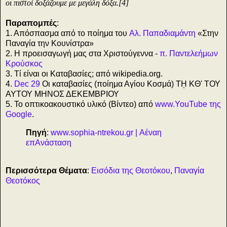
οι πιστοί δοξάζουμε με μεγάλη δόξα.[4]
Παραπομπές
:
1. Απόσπασμα από το ποίημα του
Αλ. Παπαδιαμάντη
«Στην
Παναγία την Κουνίστρα»
2. Η προεισαγωγή μας στα Χριστούγεννα -
π. Παντελεήμων
Κρούσκος
3. Τί είναι οι Καταβασίες; από wikipedia.org.
4.
Dec 29
Οι καταβασίες (ποίημα Αγίου Κοσμά) Τῌ ΚΘ' ΤΟΥ
ΑΥΤΟΥ ΜΗΝΟΣ ΔΕΚΕΜΒΡΙΟΥ
5.
Το οπτικοακουστικό υλικό (Βίντεο) από
www.YouTube της
Google
.
Πηγή
:
www.sophia-ntrekou.gr | Αέναη
επΑνάσταση
Περισσότερα Θέματα
:
Εισόδια της Θεοτόκου
,
Παναγία
Θεοτόκος