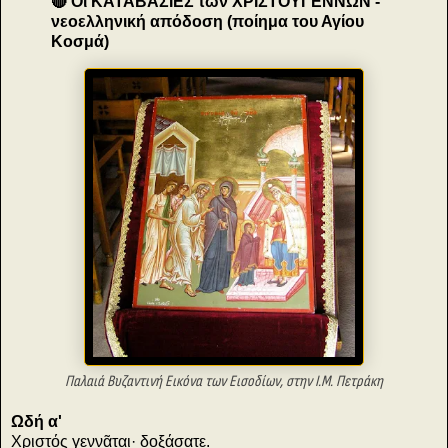
🔴 Οι ΚΑΤΑΒΑΣΙΕΣ των ΧΡΙΣΤΟΥΓΕΝΝΩΝ -
νεοελληνική απόδοση (ποίημα του Αγίου
Κοσμά)
Παλαιά Βυζαντινή Εικόνα
των
Εισοδίων, στην Ι.Μ. Πετράκη
Ωδή α'
Χριστός γεννᾶται· δοξάσατε.