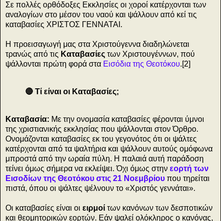
Σε πολλές ορθόδοξες Εκκλησίες οι χοροί κατέρχονται των
αναλογίων στο μέσον του ναού και ψάλλουν από κεί τις
καταβασίες ΧΡΙΣΤΟΣ ΓΕΝΝΑΤΑΙ.
Η προεισαγωγή μας στα Χριστούγεννα διαδηλώνεται
τρανώς από τις
Καταβασίες
των Χριστουγέννων, πού
ψάλλονται πρώτη φορά στα
Εισόδια της Θεοτόκου
.[2]
🔴 Τί είναι οι Καταβασίες;
Καταβασία:
Με την ονομασία καταβασίες φέρονται ύμνοι
της χριστιανικής εκκλησίας που ψάλλονται στον Όρθρο.
Ονομάζονται καταβασίες εκ του γεγονότος ότι οι ψάλτες
κατέρχονται από τα ψαλτήρια και ψάλλουν αυτούς ομόφωνα
μπροστά από την ωραία πύλη. Η παλαιά αυτή παράδοση
τείνει όμως σήμερα να εκλείψει. Όχι όμως στην
εορτή των
Εισοδίων της Θεοτόκου στις 21 Νοεμβρίου
που τηρείται
πιστά, όπου οι ψάλτες ψέλνουν το «Χριστός γεννάται».
Οι καταβασίες είναι οι
ειρμοί
των κανόνων των δεσποτικών
και θεομητορικών εορτών. Εάν ψαλεί ολόκληρος ο κανόνας,