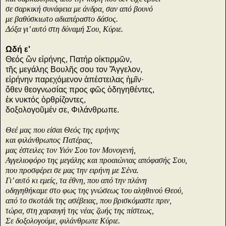
σε σαρκική συνάφεια με άνδρα, σαν από βουνό
με βαθύσκιωτο αδιαπέραστο δάσος.
Δόξα γι’ αυτό στη δύναμή Σου, Κύριε.
Ωδή ε'
Θεός ὢν εἰρήνης, Πατήρ οἰκτιρμῶν,
τῆς μεγάλης Βουλῆς σου τον Ἄγγελον,
εἰρήνην παρεχόμενον ἀπέστειλας ἡμῖν·
ὅθεν θεογνωσίας προς φῶς ὁδηγηθέντες,
ἐκ νυκτός ὀρθρίζοντες,
δοξολογοῦμέν σε, Φιλάνθρωπε.
Θεέ μας που είσαι Θεός της ειρήνης
και φιλάνθρωπος Πατέρας,
μας έστειλες τον Υιόν Σου τον Μονογενή,
Αγγελιοφόρο της μεγάλης και προαιώνιας απόφασής Σου,
που προσφέρει σε μας την ειρήνη με Σένα.
Γι’ αυτό κι εμείς, τα έθνη, που από την πλάνη
οδηγηθήκαμε στο φως της γνώσεως του αληθινού Θεού,
από το σκοτάδι της ασέβειας, που βρισκόμαστε πριν,
τώρα, στη χαραυγή της νέας ζωής της πίστεως,
Σε δοξολογούμε, φιλάνθρωπε Κύριε.