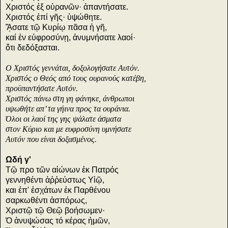
Χριστός ἐξ οὐρανῶν· ἀπαντήσατε.
Χριστός ἐπί γῆς· ὑψώθητε.
ᾌσατε τῷ Κυρίῳ πᾶσα ἡ γῆ,
καί ἐν εὐφροσύνῃ, ἀνυμνήσατε λαοί·
ὅτι δεδόξασται.
Ο Χριστός γεννάται, δοξολογήσατε Αυτόν.
Χριστός ο Θεός από τους ουρανούς κατέβη,
προϋπαντήσατε Αυτόν.
Χριστός πάνω στη γη φάνηκε, άνθρωποι
υψωθήτε απ’ τα γήινα προς τα ουράνια.
Όλοι οι λαοί της γης ψάλατε άσματα
στον Κύριο και με ευφροσύνη υμνήσατε
Αυτόν που είναι δοξασμένος.
Ωδή γ'
Τῷ προ τῶν αἰώνων ἐκ Πατρός
γεννηθέντι ἀῤῥεύστως Υἱῷ,
και ἐπ' ἐσχάτων ἐκ Παρθένου
σαρκωθέντι ἀσπόρως,
Χριστῷ τῷ Θεῷ βοήσωμεν·
Ὁ ἀνυψώσας τό κέρας ἡμῶν,