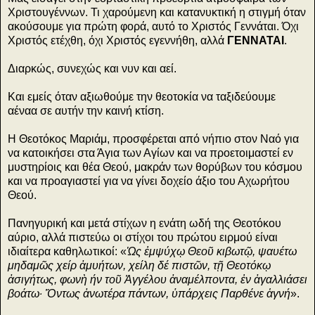
Χριστουγέννων. Τι χαρούμενη και κατανυκτική η στιγμή όταν
ακούσουμε για πρώτη φορά, αυτό το Χριστός Γεννάται. Όχι
Χριστός ετέχθη, όχι Χριστός εγεννήθη, αλλά
ΓΕΝΝΑΤΑΙ
.
Διαρκώς, συνεχώς και νυν και αεί.
Και εμείς όταν αξιωθούμε την θεοτοκία να ταξιδεύουμε
αέναα σε αυτήν την καινή κτίση.
Η Θεοτόκος Μαριάμ, προσφέρεται από νήπιο στον Ναό για
να κατοικήσει στα Άγια των Αγίων και να προετοιμαστεί εν
μυστηρίοις και θέα Θεού, μακράν των θορύβων του κόσμου
και να προαγιαστεί για να γίνει δοχείο άξιο του Αχωρήτου
Θεού.
Πανηγυρική και μετά στίχων η ενάτη ωδή της Θεοτόκου
αύριο, αλλά πιστεύω οι στίχοι του πρώτου ειρμού είναι
ιδιαίτερα καθηλωτικοί: «
Ὡς ἐμψύχῳ Θεοῦ κιβωτῷ, ψαυέτω
μηδαμῶς χείρ ἀμυήτων, χείλη δέ πιστῶν, τῇ Θεοτόκῳ
ἀσιγήτως, φωνὴ ήν τοῦ Ἀγγέλου ἀναμέλποντα, ἐν ἀγαλλιάσει
βοάτω· Ὄντως ἀνωτέρα πάντων, ὑπάρχεις Παρθένε ἁγνή
».