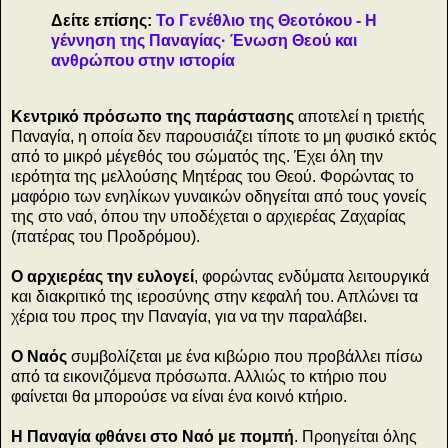
Δείτε επίσης:
Το Γενέθλιο της Θεοτόκου - Η
γέννηση της Παναγίας· Ένωση Θεού και
ανθρώπου στην ιστορία
Κεντρικό πρόσωπο της παράστασης
αποτελεί η τριετής
Παναγία, η οποία δεν παρουσιάζει τίποτε το μη φυσικό εκτός
από το μικρό μέγεθός του σώματός της. Έχει όλη την
ιερότητα της μελλούσης Μητέρας του Θεού. Φορώντας το
μαφόριο των ενηλίκων γυναικών οδηγείται από τους γονείς
της στο ναό, όπου την υποδέχεται ο αρχιερέας Ζαχαρίας
(πατέρας του Προδρόμου).
Ο αρχιερέας την ευλογεί
, φορώντας ενδύματα λειτουργικά
και διακριτικό της ιεροσύνης στην κεφαλή του. Απλώνει τα
χέρια του προς την Παναγία, για να την παραλάβει.
Ο Ναός
συμβολίζεται με ένα κιβώριο που προβάλλει πίσω
από τα εικονιζόμενα πρόσωπα. Αλλιώς το κτήριο που
φαίνεται θα μπορούσε να είναι ένα κοινό κτήριο.
Η Παναγία φθάνει στο Ναό με πομπή
. Προηγείται όλης