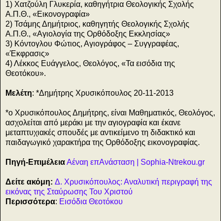
1) Χατζούλη Γλυκερία, καθηγήτρια Θεολογικής Σχολής
Α.Π.Θ., «Εικονογραφία»
2) Τσάμης Δημήτριος, καθηγητής Θεολογικής Σχολής
Α.Π.Θ., «Αγιολογία της Ορθόδοξης Εκκλησίας»
3) Κόντογλου Φώτιος, Αγιογράφος – Συγγραφέας,
«Έκφρασις»
4) Λέκκος Ευάγγελος, Θεολόγος, «Τα εισόδια της
Θεοτόκου».
Μελέτη
: *Δημήτρης Χρυσικόπουλος 20-11-2013
*ο Χρυσικόπουλος Δημήτρης, είναι Μαθηματικός, Θεολόγος,
ασχολείται από μεράκι με την αγιογραφία και έκανε
μεταπτυχιακές σπουδές με αντικείμενο τη διδακτικό και
παιδαγωγικό χαρακτήρα της Ορθόδοξης εικονογραφίας.
Πηγή-Επιμέλεια
Αέναη επΑνάσταση | Sophia-Ntrekou.gr
Δείτε ακόμη:
Δ. Χρυσικόπουλος: Αναλυτική περιγραφή της
εικόνας της Σταύρωσης Του Χριστού
Περισσότερα
:
Εισόδια Θεοτόκου