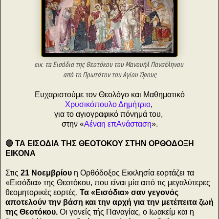
εικ. τα Εισόδια της Θεοτόκου του Μανουήλ Πανσέληνου
από το Πρωτάτον του Αγίου Όρους
Ευχαριστούμε τον Θεολόγο και Μαθηματικό
Χρυσικόπουλο Δημήτριο
,
για το αγιογραφικό πόνημά του,
στην «
Αέναη επΑνάσταση
».
🔴 ΤΑ ΕΙΣΟΔΙΑ ΤΗΣ ΘΕΟΤΟΚΟΥ ΣΤΗΝ ΟΡΘΟΔΟΞΗ
ΕΙΚΟΝΑ
Στις
21 Νοεμβρίου
η Ορθόδοξος Εκκλησία εορτάζει τα
«Εισόδια» της Θεοτόκου, που είναι μία από τις μεγαλύτερες
θεομητορικές εορτές.
Τα «Εισόδια» σαν γεγονός
αποτελούν την βάση και την αρχή για την μετέπειτα ζωή
της Θεοτόκου.
Οι γονείς τής Παναγίας, ο Ιωακείμ και η