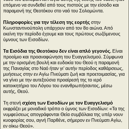
επόμενο να συνδεθεί από τους πιστούς με την είσοδο και
παραμονή της Θεοτόκου στο ναό του Σολομώντα.
Πληροφορίες για την τέλεση της εορτής
στην
Κωνσταντινούπολη υπάρχουν από τον 8ο αιώνα. Από
εκείνη την περίοδο έχουμε και τους πρώτους σωζόμενους
ύμνους των Εισοδίων.
Τα Εισόδια της Θεοτόκου δεν είναι απλό γεγονός.
Είναι
προοίμιο και προαναφώνηση του Ευαγγελισμού. Σύμφωνα
με την ορισμένη βουλή και ευδοκία του Θεού η παραμονή
της Παναγίας στο Ναό ήταν γι’ αυτήν περίοδος καθάρσεως,
μυήσεως στην εν Αγίω Πνεύματι ζωή και προετοιμασίας, για
να γίνει με την αυτεξούσια προαίρεσή της το ιερό
κατοικητήριο του Λόγου του ενανθρωπήσαντος, μέσω
αυτής, Θεού.
Τη στενή
σχέση των Εισοδίων με τον Ευαγγελισμό
εκφράζει με μοναδικό τρόπο ο ύμνος των Εισοδίων: «Τα της
νυμφεύσεως απογράφονται Θεία συμβόλαια της υπέρ νουν
κυοφορίας σου, αγνή Παρθένε, σήμερον εν Πνεύματι Αγίω,
εν οίκω Θεού».