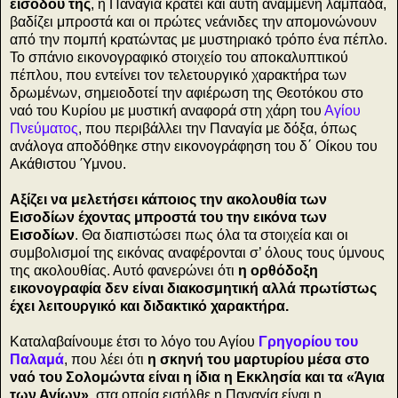
εισόδου της
,
η Παναγία κρατεί και αυτή αναμμένη λαμπάδα,
βαδίζει μπροστά και οι πρώτες νεάνιδες την απομονώνουν
από την πομπή κρατώντας με μυστηριακό τρόπο ένα πέπλο.
Το σπάνιο εικονογραφικό στοιχείο του αποκαλυπτικού
πέπλου, που εντείνει τον τελετουργικό χαρακτήρα των
δρωμένων, σημειοδοτεί την αφιέρωση της Θεοτόκου στο
ναό του Κυρίου με μυστική αναφορά στη χάρη του
Αγίου
Πνεύματος
, που περιβάλλει την Παναγία με δόξα, όπως
ανάλογα αποδόθηκε στην εικονογράφηση του δ΄ Οίκου του
Ακάθιστου Ύμνου.
Αξίζει να μελετήσει κάποιος την ακολουθία των
Εισοδίων έχοντας μπροστά του την εικόνα των
Εισοδίων
. Θα διαπιστώσει πως όλα τα στοιχεία και οι
συμβολισμοί της εικόνας αναφέρονται σ’ όλους τους ύμνους
της ακολουθίας. Αυτό φανερώνει ότι
η ορθόδοξη
εικονογραφία δεν είναι διακοσμητική αλλά πρωτίστως
έχει λειτουργικό και διδακτικό χαρακτήρα.
Καταλαβαίνουμε έτσι το λόγο του Αγίου
Γρηγορίου του
Παλαμά
, που λέει ότι
η σκηνή του μαρτυρίου μέσα στο
ναό του Σολομώντα είναι η ίδια η Εκκλησία και τα «Άγια
των Αγίων»
, στα οποία εισήλθε η Παναγία είναι η