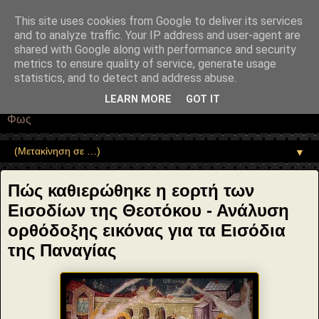
"copyrightHolder": { "@type": "Person", "name": "Sophia Drekou" },
"potentialAction": { "@type": "ReadAction", "target":
This site uses cookies from Google to deliver its services
"https://www.sophia-ntrekou.gr/2013/11/Ta-Eisodia-tis-Theotokoy-stin-
and to analyze traffic. Your IP address and user-agent are
orthodoxi-eikona.html" } }
shared with Google along with performance and security
Αέναη επΑνάσταση
metrics to ensure quality of service, generate usage
statistics, and to detect and address abuse.
• Επιστήμη • Ψυχολογία • Λογοτεχνία • Τέχνες • Θεολογία •
LEARN MORE
GOT IT
Φιλοσοφία • Στοχασμοί... για τη μνήμη, τον άνθρωπο και το
Φως
▼
Πώς καθιερώθηκε η εορτή των
Εισοδίων της Θεοτόκου - Ανάλυση
ορθόδοξης εικόνας για τα Εισόδια
της Παναγίας