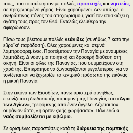
τους, που το απέκτησαν με πολλές
προσευχές
και
νηστείες
σε προχωρημένο γήρας. Είναι χαρούμενοι. Δεν υπάρχει ο
ανθρώπινος πόνος του αποχωρισμού, γιατί τον επισκιάζει η
αγάπη τους προς τον Θεό. Εντελώς ελεύθερα την
αφιερώνουν.
Πίσω τους βλέπουμε πολλές
νεάνιδες
(συνήθως 7 κατά την
εβραϊκή παράδοση). Όλες χαρούμενες και σεμνά
λαμπροφορεμένες. Προπέμπουν την Παναγία με αναμμένες
λαμπάδες. Δίνουν μια ποιητική και δροσερή διάθεση στη
σκηνή. Είναι οι φίλες της Παναγίας, που συμμετέχουν στη
χαρά της. Επικράτησε να ζωγραφίζονται μεγαλύτερες, για να
τονίζεται και να ξεχωρίζει το κεντρικό πρόσωπο της εικόνας,
η μικρή Παναγία.
Στην εικόνα των Εισοδίων, πάνω αριστερά συνήθως,
εικονίζεται η δωδεκαετής παραμονή της Παναγίας στα
«Άγια
των Αγίων»
, τρεφόμενης από έναν άγγελο. Δέχεται τον
ουράνιον άρτο, «η άρτον ζωής χωρήσασα». Πάλι εδώ
ο
ναός συμβολίζεται με κιβώριο
.
Σε ορισμένες παραστάσεις κατά τη
διάρκεια της πομπικής