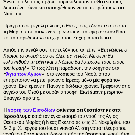
Άννα, σ’ όλη τους τη ζωή παρακαλούσαν το Θεό να τους
δώσει ένα τέκνο και υποσχέθηκαν να το αφιερώσουν στο
Ναό Του.
Πράγματι σε μεγάλη ηλικία, ο Θεός τους έδωσε ένα κορίτσι,
τη Μαρία, που όταν έγινε τριών ετών, το έφεραν στον Ναό
και το παρέδωσαν στα χέρια του Ζαχαρία του Ιερέα.
Αυτός την αγκάλιασε, την ευλόγησε και είπε: «
Εμεγάλυνε ο
Κύριος το όνομά σου σε όλες τις γενεές. Με σένα θα
ευλογηθούν τα έθνη και ο Κύριος θα λυτρώσει τους υιούς
του Ισραήλ
». Όπως λέει η παράδοση, την οδήγησε στα
«
Άγια των Αγίων
», στα ενδότερα του Ναού, όπου
επιτρεπόταν να μπει μόνον ο Ιερέας, μόνο μία φορά τον
χρόνο. Εκεί έμεινε η Παναγία δώδεκα χρόνια. Τρεφόταν από
άγγελο του Θεού με ουράνια τροφή. Εκεί έμεινε μέχρι τον
Ευαγγελισμό της.
Η
εορτή των Εισοδίων
φαίνεται ότι θεσπίστηκε στα
Ιεροσόλυμα
κατά τον εγκαινιασμό του ναού της Αγίας
Θεοτόκου Μαρίας ή Νέας Εκκλησίας στις 21 Νοεμβρίου του
543 μ. Χ., έργου του Ιουστινιανού Α', στη νότια πλευρά του
ναού του Σολομώντα. Λόγω αυτής της θέσης του ναού, ήταν