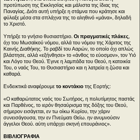
προτύπωση της Εκκλησίας και μάλιστα της ίδιας της
Παναγίας. Διότι αυτή υπήρξε η στάμνα που κράτησε και
φύλαξε μέσα στα σπλάχνα της το αληθινό «μάνα», δηλαδή
το Χριστό.
Υπήρξε το γνήσιο θυσιαστήριο.
Οι πραγματικές πλάκες
,
όχι του Μωσαϊκού νόμου, αλλά του νόμου της Χάριτος της
Καινής Διαθήκης. Το ραβδί του Ααρών, το οποίο όχι απλώς
βλάστησε, αλλά «εξήνθησε» το «άνθος το εύοσμον», τον Υιό
και Λόγο του Θεού. Έγινε η λαμπάδα του Θεού, η κατοικία
Του, ο ναός Του, το Θυσιαστήριο και η λατρεία η ζώσα και
καθαρά.
Ενδεικτικά αναφέρουμε
το κοντάκιο
της Εορτής:
«Ο καθαρώτατος ναός του Σωτήρος, η πολυτίμητος παστάς
και Παρθένος, το ιερόν θησαύρισμα της δόξης του Θεού,
σήμερον εισάγεται, εν τω οίκω Κυρίου, την χάριν
συνεισάγουσα, την εν Πνεύματι Θείω. ην ανυμνούσιν
άγγελοι Θεού. αύτη υπάρχει σκηνή επουράνιος».
ΒΙΒΛΙΟΓΡΑΦΙΑ