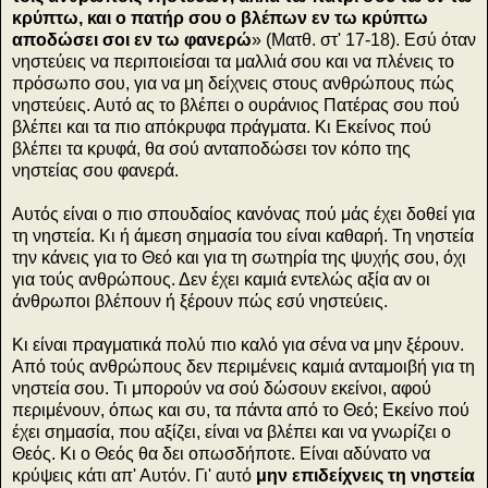
κρύπτω, και ο πατήρ σου ο βλέπων εν τω κρύπτω
αποδώσει σοι εν τω φανερώ
» (Ματθ. στ' 17-18). Εσύ όταν
νηστεύεις να περιποιείσαι τα μαλλιά σου και να πλένεις το
πρόσωπο σου, για να μη δείχνεις στους ανθρώπους πώς
νηστεύεις. Αυτό ας το βλέπει ο ουράνιος Πατέρας σου πού
βλέπει και τα πιο απόκρυφα πράγματα. Κι Εκείνος πού
βλέπει τα κρυφά, θα σού ανταποδώσει τον κόπο της
νηστείας σου φανερά.
Αυτός είναι ο πιο σπουδαίος κανόνας πού μάς έχει δοθεί για
τη νηστεία. Κι ή άμεση σημασία του είναι καθαρή. Τη νηστεία
την κάνεις για το Θεό και για τη σωτηρία της ψυχής σου, όχι
για τούς ανθρώπους. Δεν έχει καμιά εντελώς αξία αν οι
άνθρωποι βλέπουν ή ξέρουν πώς εσύ νηστεύεις.
Κι είναι πραγματικά πολύ πιο καλό για σένα να μην ξέρουν.
Από τούς ανθρώπους δεν περιμένεις καμιά ανταμοιβή για τη
νηστεία σου. Τι μπορούν να σού δώσουν εκείνοι, αφού
περιμένουν, όπως και συ, τα πάντα από το Θεό; Εκείνο πού
έχει σημασία, που αξίζει, είναι να βλέπει και να γνωρίζει ο
Θεός. Κι ο Θεός θα δει οπωσδήποτε. Είναι αδύνατο να
κρύψεις κάτι απ' Αυτόν. Γι' αυτό
μην επιδείχνεις τη νηστεία