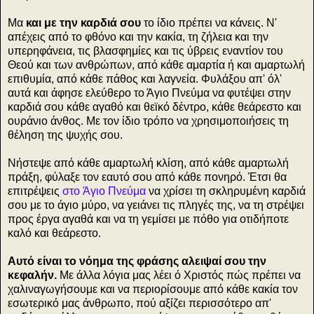
Μα
και με την καρδιά σου
το ίδιο πρέπει να κάνεις. Ν'
απέχεις από το φθόνο και την κακία, τη ζήλεια και την
υπερηφάνεια, τις βλασφημίες και τις ύβρεις εναντίον του
Θεού και των ανθρώπων, από κάθε αμαρτία ή και αμαρτωλή
επιθυμία, από κάθε πάθος και λαγνεία. Φυλάξου απ' όλ'
αυτά και άφησε ελεύθερο το Άγιο Πνεύμα να φυτέψει στην
καρδιά σου κάθε αγαθό και θεϊκό δέντρο, κάθε θεάρεστο και
ουράνιο άνθος. Με τον ίδιο τρόπο να χρησιμοποιήσεις τη
θέληση της ψυχής σου.
Νήστεψε από κάθε αμαρτωλή κλίση, από κάθε αμαρτωλή
πράξη, φύλαξε τον εαυτό σου από κάθε πονηρό. Έτσι θα
επιτρέψεις
στο Άγιο Πνεύμα
να χρίσει τη σκληρυμένη καρδιά
σου με το άγιο μύρο, να γειάνει τις πληγές της, να τη στρέψει
προς έργα αγαθά και να τη γεμίσει με πόθο για οτιδήποτε
καλό και θεάρεστο.
Αυτό είναι το νόημα της φράσης αλειψαί σου την
κεφαλήν.
Με άλλα λόγια μας λέει ό Χριστός πώς πρέπει να
χαλιναγωγήσουμε και να περιορίσουμε από κάθε κακία τον
εσωτερικό μας άνθρωπο, πού αξίζει περισσότερο απ'