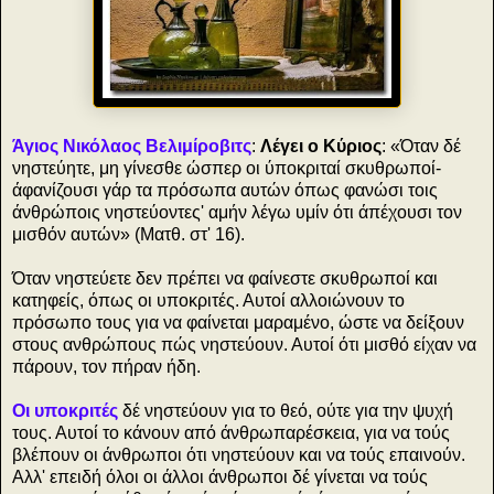
Άγιος Νικόλαος Βελιμίροβιτς
:
Λέγει ο Κύριος
: «Όταν δέ
νηστεύητε, μη γίνεσθε ώσπερ οι ύποκριταί σκυθρωποί-
άφανίζουσι γάρ τα πρόσωπα αυτών όπως φανώσι τοις
άνθρώποις νηστεύοντες' αμήν λέγω υμίν ότι άπέχουσι τον
μισθόν αυτών» (Ματθ. στ' 16).
Όταν νηστεύετε δεν πρέπει να φαίνεστε σκυθρωποί και
κατηφείς, όπως οι υποκριτές. Αυτοί αλλοιώνουν το
πρόσωπο τους για να φαίνεται μαραμένο, ώστε να δείξουν
στους ανθρώπους πώς νηστεύουν. Αυτοί ότι μισθό είχαν να
πάρουν, τον πήραν ήδη.
Οι υποκριτές
δέ νηστεύουν για το θεό, ούτε για την ψυχή
τους. Αυτοί το κάνουν από άνθρωπαρέσκεια, για να τούς
βλέπουν οι άνθρωποι ότι νηστεύουν και να τούς επαινούν.
Αλλ' επειδή όλοι οι άλλοι άνθρωποι δέ γίνεται να τούς