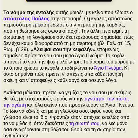
Το νόημα της εντολής
αυτής μοιάζει με κείνο πού έδωσε ο
απόστολος Παύλος
στην περιτομή. Ο μεγάλος απόστολος
περισσότερη έμφαση έδωσε στην περιτομή της καρδιάς,
πού τη θεώρησε ως σωστική αρχή. Την άλλη περιτομή, τη
σωματική, τη λογάριασε σαν δευτερεύουσας σημασίας, πώς
δεν έχει καμιά διαφορά από τη μη περιτομή (βλ. Γαλ. στ' 15,
Ρωμ. β' 29). «
Αλειψαί σου την κεφαλήν
» επομένως
σημαίνει: Χρίσε το νου σου με το Άγιο Πνεύμα. Το κεφάλι
υπονοεί το νου, την ψυχή ολόκληρη. Το άρωμα του μύρου με
το όποιο χρίεται το κεφάλι υποδηλώνει το
Άγιο Πνεύμα
. Κι
αυτό σημαίνει πώς πρέπει ν' απέχεις από κάθε πονηρή
σκέψη και ν' αποφεύγεις κάθε αργό και άσεμνο λόγο.
Αντίθετα μάλιστα, πρέπει να γεμίζεις το νου σου με σκέψεις
θεϊκές, με στοχασμούς ιερούς για την
αγνότητα, την πίστη,
την αγάπη
και όλα εκείνα πού προσελκύουν το Άγιο Πνεύμα.
Το ίδιο να κάνεις και με τη γλώσσα σου, αφού νους και
γλώσσα είναι το ίδιο. Φρόντιζε είτε ν' απέχεις εντελώς από
το να μιλάς ή, όταν διακόπτεις
τη σιωπή σου,
να λες μόνο
όσα αναφέρονται στη δόξα του Θεού και τη σωτηρία των
ανθρώπων.