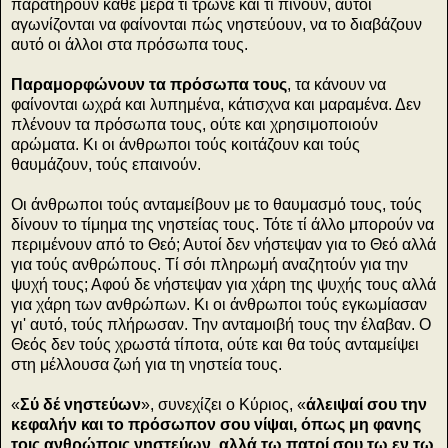
παρατηρούν κάθε μέρα τί τρώνε και τί πίνουν, αυτοί
αγωνίζονται να φαίνονται πώς νηστεύουν, να το διαβάζουν
αυτό οι άλλοι στα πρόσωπα τους.
Παραμορφώνουν τα πρόσωπα τους
, τα κάνουν να
φαίνονται ωχρά και λυπημένα, κάτισχνα και μαραμένα. Δεν
πλένουν τα πρόσωπα τους, ούτε και χρησιμοποιούν
αρώματα. Κι οι άνθρωποι τούς κοιτάζουν και τούς
θαυμάζουν, τούς επαινούν.
Οι άνθρωποι τούς ανταμείβουν με το θαυμασμό τους, τούς
δίνουν το τίμημα της νηστείας τους. Τότε τί άλλο μπορούν να
περιμένουν από το Θεό; Αυτοί δεν νήστεψαν για το Θεό αλλά
για τούς ανθρώπους. Τί σόι πληρωμή αναζητούν για την
ψυχή τους; Αφού δε νήστεψαν για χάρη της ψυχής τους αλλά
για χάρη των ανθρώπων. Κι οι άνθρωποι τούς εγκωμίασαν
γι' αυτό, τούς πλήρωσαν. Την ανταμοιβή τους την έλαβαν. Ο
Θεός δεν τούς χρωστά τίποτα, ούτε και θα τούς ανταμείψει
στη μέλλουσα ζωή για τη νηστεία τους.
«
Σύ δέ νηστεύων
», συνεχίζει ο Κύριος, «
άλειψαί σου την
κεφαλήν και το πρόσωπον σου νίψαι, όπως μη φανης
τοις ανθρώποις νηστεύων, αλλά τω πατρί σου τω εν τω