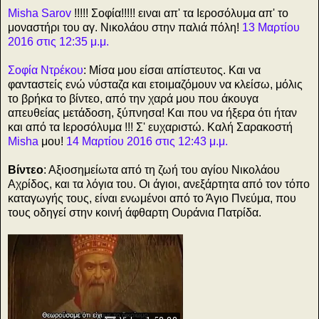
Misha Sarov
!!!!! Σοφία!!!!! ειναι απ' τα Ιεροσόλυμα απ' το
μοναστήρι του αγ. Νικολάου στην παλιά πόλη!
13 Μαρτίου
2016 στις 12:35 μ.μ.
Σοφία Ντρέκου
: Μίσα μου είσαι απίστευτος. Και να
φανταστείς ενώ νύσταζα και ετοιμαζόμουν να κλείσω, μόλις
το βρήκα το βίντεο, από την χαρά μου που άκουγα
απευθείας μετάδοση, ξύπνησα! Και που να ήξερα ότι ήταν
και από τα Ιεροσόλυμα !!! Σ' ευχαριστώ. Καλή Σαρακοστή
Misha
μου!
14 Μαρτίου 2016 στις 12:43 μ.μ.
Βίντεο
: Αξιοσημείωτα από τη ζωή του αγίου Νικολάου
Αχρίδος, και τα λόγια του. Οι άγιοι, ανεξάρτητα από τον τόπο
καταγωγής τους, είναι ενωμένοι από το Άγιο Πνεύμα, που
τους οδηγεί στην κοινή άφθαρτη Ουράνια Πατρίδα.