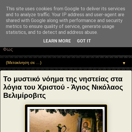
"copyrightHolder": { "@type": "Person", "name": "Sophia Drekou" },
"potentialAction": { "@type": "ReadAction", "target":
This site uses cookies from Google to deliver its services
"https://www.sophia-ntrekou.gr/2014/03/Kyriaki-Tyrofagoy-Nisteia-
and to analyze traffic. Your IP address and user-agent are
Velimirovits.html" } }
shared with Google along with performance and security
Αέναη επΑνάσταση
metrics to ensure quality of service, generate usage
statistics, and to detect and address abuse.
• Επιστήμη • Ψυχολογία • Λογοτεχνία • Τέχνες • Θεολογία •
LEARN MORE
GOT IT
Φιλοσοφία • Στοχασμοί... για τη μνήμη, τον άνθρωπο και το
Φως
▼
Το μυστικό νόημα της νηστείας στα
λόγια του Χριστού - Άγιος Νικόλαος
Βελιμίροβιτς