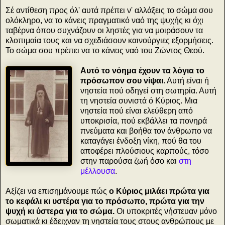
Σέ αντίθεση προς όλ' αυτά πρέπει ν' αλλάξεις το σώμα σου
ολόκληρο, να το κάνεις πραγματικό ναό της ψυχής κι όχι
ταβέρνα όπου συχνάζουν οι ληστές για να μοιράσουν τα
κλοπιμαία τους και να σχεδιάσουν καινούργιες εξορμήσεις.
Το σώμα σου πρέπει να το κάνεις ναό του Ζώντος Θεού.
Αυτό το νόημα έχουν τα λόγια το
πρόσωπον σου νίψαι.
Αυτή είναι ή
νηστεία πού οδηγεί στη σωτηρία. Αυτή
τη νηστεία συνιστά ό Κύριος. Μια
νηστεία πού είναι ελεύθερη από
υποκρισία, πού εκβάλλει τα πονηρά
πνεύματα και βοήθα τον άνθρωπο να
καταγάγει ένδοξη νίκη, πού θα του
αποφέρει πλούσιους καρπούς, τόσο
στην παρούσα ζωή όσο και
στη
μέλλουσα
.
Αξίζει να επισημάνουμε πώς
ο Κύριος μιλάει πρώτα για
το κεφάλι κι υστέρα για το πρόσωπο, πρώτα για την
ψυχή κι ύστερα για το σώμα.
Οι υποκριτές νήστευαν μόνο
σωματικά κι έδειχναν τη νηστεία τους στους ανθρώπους με