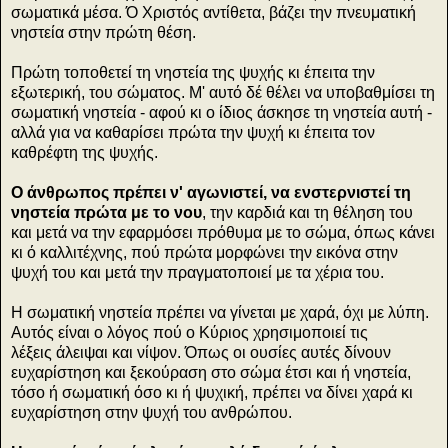
σωματικά μέσα. Ό Χριστός αντίθετα, βάζει την πνευματική
νηστεία στην πρώτη θέση.
Πρώτη τοποθετεί τη νηστεία της ψυχής κι έπειτα την
εξωτερική, του σώματος. Μ' αυτό δέ θέλει να υποβαθμίσει τη
σωματική νηστεία - αφού κι ο ίδιος άσκησε τη νηστεία αυτή -
αλλά για να καθαρίσει πρώτα την ψυχή κι έπειτα τον
καθρέφτη της ψυχής.
Ο άνθρωπος πρέπει ν' αγωνιστεί, να ενστερνιστεί τη
νηστεία πρώτα με το νου
, την καρδιά και τη θέληση του
και μετά να την εφαρμόσει πρόθυμα με το σώμα, όπως κάνει
κι ό καλλιτέχνης, πού πρώτα μορφώνει την εικόνα στην
ψυχή του και μετά την πραγματοποιεί με τα χέρια του.
Η σωματική νηστεία πρέπει να γίνεται με χαρά, όχι με λύπη.
Αυτός είναι ο λόγος πού ο Κύριος χρησιμοποιεί τις
λέξεις άλειψαι και νίψον. Όπως οι ουσίες αυτές δίνουν
ευχαρίστηση και ξεκούραση στο σώμα έτσι και ή νηστεία,
τόσο ή σωματική όσο κι ή ψυχική, πρέπει να δίνει χαρά κι
ευχαρίστηση στην ψυχή του ανθρώπου.