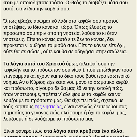
σου
με οποιοδήποτε τρόπο. Ο Θεός το διαβάζει μέσα σου
αυτό, στην ίδια την καρδιά σου.
Όπως έβαζες αρωματικό λάδι στο κεφάλι σου προτού
νηστέψεις, το ίδιο κάνε και τώρα. Όπως έλουζες το
πρόσωπο σου πριν από τη νηστεία, λούσε το κι όταν
νηστεύεις. Είτε το κάνεις αυτό είτε δεν το κάνεις, δεν
πρόκειται ν' αυξήσει το μισθό σου. Είτε το κάνεις είτε όχι,
ούτε θα σε σώσει, ούτε και θα σε οδηγήσει στην απώλεια.
Τα λόγια αυτά του Χριστού
όμως (αλειψαί σου την
κεφαλήν και το πρόσωπον σου νίψαι), πού ειπώθηκαν τόσο
επιγραμματικά, έχουν και το δικό τους βαθύτερο εσωτερικό
νόημα. Αν ο Κύριος είχε κατά νου μόνο το σωματικό κεφάλι
και πρόσωπο, σίγουρα δε θα μας έδινε την εντολή πώς,
όταν νηστεύουμε, πρέπει ν' αλείψουμε το κεφάλι και να
λούζουμε το πρόσωπο μας. Θα είχε πει πώς, σχετικά με
τούς καρπούς
της νηστείας
, είναι εντελώς δευτερεύουσας
σημασίας το γεγονός πώς αλείφουμε ή όχι το κεφάλι μας,
λούζουμε ή δε λούζουμε το πρόσωπο μας.
Είναι φανερό πώς
στα λόγια αυτά κρύβεται ένα άλλο,