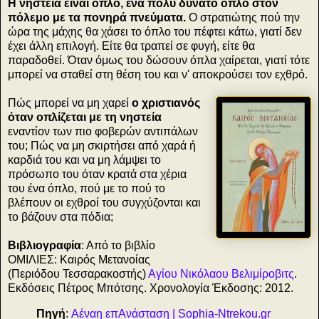
Η νηστεία είναι όπλο, ένα πολύ δυνατό όπλο στον
πόλεμο με τα πονηρά πνεύματα.
Ο στρατιώτης πού την
ώρα της μάχης θα χάσει το όπλο του πέφτει κάτω, γιατί δεν
έχει άλλη επιλογή. Είτε θα τραπεί σε φυγή, είτε θα
παραδοθεί. Όταν όμως του δώσουν όπλα χαίρεται, γιατί τότε
μπορεί να σταθεί στη θέση του και ν' αποκρούσει τον εχθρό.
Πώς μπορεί να μη χαρεί
ο χριστιανός
όταν οπλίζεται με τη νηστεία
εναντίον των πιο φοβερών αντιπάλων
του; Πώς να μη σκιρτήσει από χαρά ή
καρδιά του και να μη λάμψει το
πρόσωπο του όταν κρατά στα χέρια
του ένα όπλο, πού με το πού το
βλέπουν οι εχθροί του συγχύζονται και
το βάζουν στα πόδια;
Βιβλιογραφία
: Από τo βιβλίο
ΟΜΙΛΙΕΣ: Καιρός Μετανοίας
(Περιόδου Τεσσαρακοστής)
Αγίου Νικόλαου Βελιμίροβιτς
.
Εκδόσεις Πέτρος Μπότσης. Χρονολογία Έκδοσης: 2012.
Πηγή
:
Αέναη επΑνάσταση | Sophia-Ntrekou.gr