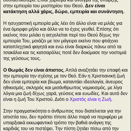
στην εμπειρία του μυστηρίου του Θεού.
Δεν είναι
κατάκτηση αλλά χάρις, δώρο, εμπειρία και συνάντηση.
Η ησυχαστική εμπειρία μάς λέει ότι άλλο είναι να μιλάς για
ένα όμορφο μήλο και άλλο να το έχεις γευθεί. Επίσης ότι
εκείνος που μιλάει η ασχολείται περί του Θεού δίχως την
εμπειρία Του, μοιάζει με τον μάγειρο εκείνο που φτιάχνει
καταπληχτικά φαγητά και ενώ είναι διαρκώς πάνω από τα
τσακάλια και τις κατσαρόλες ποτέ δεν δοκίμασε την νοστιμιά
της γεύσεως τους.
Ο Θωμάς δεν είναι άπιστος
. Απλά αναζητάει την επαφή και
την εμπειρία την σχέσης με τον Θεό. Εάν η Χριστιανική ζωή
δεν είναι εμπειρία και βίωμα, καταντάει ιδεολογία, άνευρος
ηθικισμός, σκληρός και μισάνθρωπος νομικισμός, με λίγα
λόγια μια ζωή δίχως χαρά, γεύσεις και ευωδίες. Και αυτό δεν
είναι η ζωή Του Χριστού. Διότι ο
Χριστός είναι η Ζωή
.
Στην πραγματικότητα ο άνθρωπος που διατείνεται για την
απιστία του, δεν πράττει τίποτε άλλο παρά να περιφέρει με
υπαρξιακά εκκωφαντικό τρόπο την βαθιά ανάγκη της
καρδιάς του να πιστέψει. Την πίστη ζητάει πίσω από την