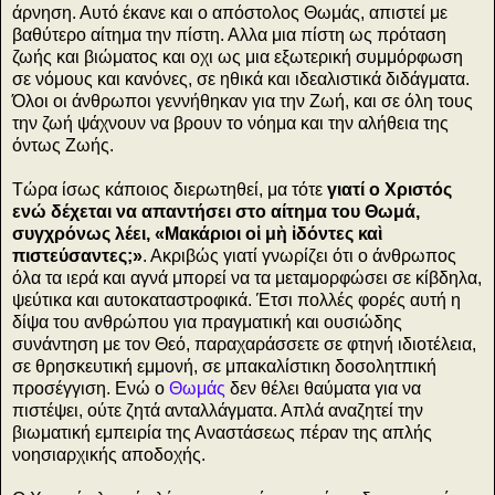
άρνηση. Αυτό έκανε και ο απόστολος Θωμάς, απιστεί με
βαθύτερο αίτημα την πίστη. Αλλα μια πίστη ως πρόταση
ζωής και βιώματος και οχι ως μια εξωτερική συμμόρφωση
σε νόμους και κανόνες, σε ηθικά και ιδεαλιστικά διδάγματα.
Όλοι οι άνθρωποι γεννήθηκαν για την Ζωή, και σε όλη τους
την ζωή ψάχνουν να βρουν το νόημα και την αλήθεια της
όντως Ζωής.
Τώρα ίσως κάποιος διερωτηθεί, μα τότε
γιατί ο Χριστός
ενώ δέχεται να απαντήσει στο αίτημα του Θωμά,
συγχρόνως λέει, «Μακάριοι οἱ μὴ ἰδόντες καὶ
πιστεύσαντες;»
. Ακριβώς γιατί γνωρίζει ότι ο άνθρωπος
όλα τα ιερά και αγνά μπορεί να τα μεταμορφώσει σε κίβδηλα,
ψεύτικα και αυτοκαταστροφικά. Έτσι πολλές φορές αυτή η
δίψα του ανθρώπου για πραγματική και ουσιώδης
συνάντηση με τον Θεό, παραχαράσσετε σε φτηνή ιδιοτέλεια,
σε θρησκευτική εμμονή, σε μπακαλίστικη δοσολητπική
προσέγγιση. Ενώ ο
Θωμάς
δεν θέλει θαύματα για να
πιστέψει, ούτε ζητά ανταλλάγματα. Απλά αναζητεί την
βιωματική εμπειρία της Αναστάσεως πέραν της απλής
νοησιαρχικής αποδοχής.