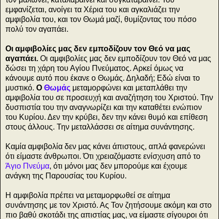
εμφανίζεται, ανοίγει τα Χέρια του και αγκαλιάζει την
αμφιβολία του, και τον Θωμά μαζί, θυμίζοντας του πόσο
πολύ τον αγαπάει.
Οι αμφιβολίες μας δεν εμποδίζουν τον Θεό να μας
αγαπάει.
Οι αμφιβολίες μας δεν εμποδίζουν τον Θεό να μας
δώσει τη χάρη του Αγίου Πνεύματος. Αρκεί όμως να
κάνουμε αυτό που έκανε ο Θωμάς. Δηλαδή; Εδώ είναι το
μυστικό.
Ο
Θωμάς
μεταμορφώνει και μεταπλάθει την
αμφιβολία του σε προσευχή και αναζήτηση του Χριστού. Την
δυσπιστία του την αναγνωρίζει και την καταθέτει ενώπιον
του Κυρίου. Δεν την κρύβει, δεν την κάνει θυμό και επίθεση
στους άλλους. Την μεταλλάσσει σε αίτημα συνάντησης.
Καμία αμφιβολία δεν μας κάνει άπιστους, απλά φανερώνει
ότι είμαστε άνθρωποι. Ότι χρειαζόμαστε ενίσχυση από το
Άγιο Πνεύμα
, ότι μόνοι μας δεν μπορούμε και έχουμε
ανάγκη της Παρουσίας του Κυρίου.
Η αμφιβολία πρέπει να μεταμορφωθεί σε αίτημα
συνάντησης με τον Χριστό. Ας Τον ζητήσουμε ακόμη και στο
πιο βαθύ σκοτάδι της απιστίας μας, να είμαστε σίγουροι ότι