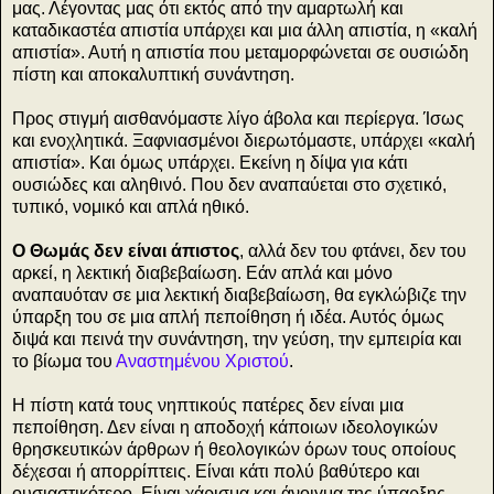
μας. Λέγοντας μας ότι εκτός από την αμαρτωλή και
καταδικαστέα απιστία υπάρχει και μια άλλη απιστία, η «καλή
απιστία». Αυτή η απιστία που μεταμορφώνεται σε ουσιώδη
πίστη και αποκαλυπτική συνάντηση.
Προς στιγμή αισθανόμαστε λίγο άβολα και περίεργα. Ίσως
και ενοχλητικά. Ξαφνιασμένοι διερωτόμαστε, υπάρχει «καλή
απιστία». Και όμως υπάρχει. Εκείνη η δίψα για κάτι
ουσιώδες και αληθινό. Που δεν αναπαύεται στο σχετικό,
τυπικό, νομικό και απλά ηθικό.
Ο Θωμάς δεν είναι άπιστος
, αλλά δεν του φτάνει, δεν του
αρκεί, η λεκτική διαβεβαίωση. Εάν απλά και μόνο
αναπαυόταν σε μια λεκτική διαβεβαίωση, θα εγκλώβιζε την
ύπαρξη του σε μια απλή πεποίθηση ή ιδέα. Αυτός όμως
διψά και πεινά την συνάντηση, την γεύση, την εμπειρία και
το βίωμα του
Αναστημένου Χριστού
.
Η πίστη κατά τους νηπτικούς πατέρες δεν είναι μια
πεποίθηση. Δεν είναι η αποδοχή κάποιων ιδεολογικών
θρησκευτικών άρθρων ή θεολογικών όρων τους οποίους
δέχεσαι ή απορρίπτεις. Είναι κάτι πολύ βαθύτερο και
ουσιαστικότερο. Είναι χάρισμα και άνοιγμα της ύπαρξης