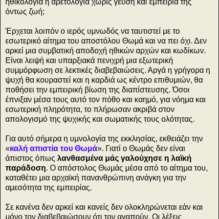
ηθικολογία ή αρετολογία χωρίς γεύση και εμπειρία της
όντως ζωή;
Έρχεται λοιπόν ο ιερός υμνωδός να ταυτιστεί με το
εσωτερικό αίτημα του αποστόλου Θωμά και να πει όχι. Δεν
αρκεί μια συμβατική αποδοχή ηθικών αρχών και κωδίκων.
Είναι λειψή και υπαρξιακά πενιχρή μια εξωτερική
συμμόρφωση σε λεκτικές διαβεβαιώσεις. Αργά η γρήγορα η
ψυχή θα κουραστεί και η καρδιά ως κέντρο επιθυμιών, θα
ποθήσει την εμπειρική βίωση της διαπίστευσης. Όσοι
έπνιξαν μέσα τους αυτό τον πόθο και καημό, για νόημα και
εσωτερική πληρότητα, το πλήρωσαν ακριβά στον
απολογισμό της ψυχικής και σωματικής τους ολότητας.
Για αυτό σήμερα η υμνολογία της εκκλησίας, εκθειάζει την
«
καλή απιστία του Θωμά
». Γιατί ο Θωμάς δεν είναι
άπιστος όπως
λανθασμένα μάς γαλούχησε η λαϊκή
παράδοση
. Ο απόστολος Θωμάς μέσα από το αίτημα του,
καταθέτει μια αρχαϊκή πανανθρώπινη ανάγκη για την
αμεσότητα της εμπειρίας.
Σε κανένα δεν αρκεί και κανείς δεν ολοκληρώνεται εάν και
μόνο τον διαβεβαιώσουν ότι τον αγαπούν. Οι λέξεις