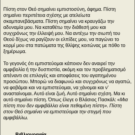
Πίστη στον Θεό σημαίνει εμπιστοσύνη, άφημα. Πίστη
σημαίνει περιπέτεια σχέσης με ατελείωτα
σκαμπανεβάσματα. Πίστη σημαίνει να κραυγάζω την
αδυναμία μου. Να καταθέτω την διάθεσή μου και
συγχρόνως την έλλειψή μου. Να αντέχω την σιωπή του
Θεού δίχως να ραγίζουν οι ελπίδες μου, να παγώνει το
κορμί μου στα πατώματα της θλίψης κοιτώνας με πόθο το
ξημέρωμα.
Το γεγονός ότι εμπιστεύομαι κάποιον δεν αναιρεί την
αμφιβολία ή την δυσπιστία, ακόμη και τον προβληματισμό
απέναντι σε επιλογές και αποφάσεις του αγαπημένου
προσώπου. Μπορώ να διαφωνώ και συγχρόνως να αγαπώ,
να φοβάμαι και να εμπιστεύομαι, να χάνομαι και ν’
ανασταίνομαι. Αυτό είναι ζωή. Αυτό σημαίνει σχέση. Μα κι
αυτό σημαίνει πίστη. Όπως έλεγε ο Βλάσιος Πασκάλ: «
Μια
πίστη που δεν αμφιβάλλει είναι πεθαμένη πίστη». Πίστη
στον Θεό σημαίνει να εμπιστεύομαι την στιγμή που
αμφιβάλλω.
Βιβλιογραφία