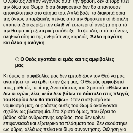
Ο Χριστός λοιπόν λέγοντας αυτή την φράση, δεν απορρίπτει
την δίψα του Θωμά, διότι διαφορετικά δεν θα απαντούσε
αποκαλυπτικά στο αίτημα του. Απλά βάζει τα διακριτά όρια
της όντως υπαρξιακής πείνας από την θρησκευτική ιδιοτελή
επαιτεία. Διαχωρίζει την αληθινή εσωτερική αναζήτηση από
την θεαματική εξωτερική απόδειξη. Το ψευδές από το όντως
αληθινό αίτημα της ανθρώπινης καρδιάς.
Άλλο η αγάπη
και άλλο η ανάγκη
.
🌕
Ο Θεός αγαπάει κι εμάς και τις αμφιβολίες
μας
Κι όμως οι αμφιβολίες μας δεν εμποδίζουν τον Θεό να μας
αγαπήσει και να έρθει στην ζωή μας. Ο Θωμάς αμφισβητεί
τους μαθητές περί της Αναστάσεως του Χριστού. «
Θέλω να
δω κι εγώ», λέει, «εάν δεν βάλω το δάκτυλο στις πληγές
του Κυρίου δεν θα πιστέψω
». Στον ευσεβισμό και
νομικισμό μας, οι φράσεις αυτές του Θωμά ακούγονται
σχεδόν ως βλασφημία. Στο Χριστό όμως, που ξέρει το
βάθος κάθε ανθρώπινης καρδιάς, που δεν κρίνει
επιφανειακά και εξωτερικά τα πλάσματα του, δεν ακούστηκε
ως ύβρις, αλλά ως πείνα και δίψα συνάντησης. Θέληση για