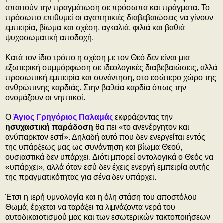
απαιτούν την πραγμάτωση σε πρόσωπα και πράγματα. Το
πρόσωπο επιθυμεί οι αγαπητικιές διαβεβαιώσεις να γίνουν
εμπειρία, βίωμα και σχέση, αγκαλιά, φιλιά και βαθιά
ψυχοσωματική αποδοχή.
Κατά τον ίδιο τρόπο η σχέση με τον Θεό δεν είναι μια
εξωτερική συμμόρφωση σε ιδεολογικές διαβεβαιώσεις, αλλά
προσωπική εμπειρία και συνάντηση, στο εσώτερο χώρο της
ανθρώπινης καρδιάς. Στην βαθεία καρδία όπως την
ονομάζουν οι νηπτικοί.
Ο
Άγιος Γρηγόριος Παλαμάς
εκφράζοντας την
ησυχαστική παράδοση
θα πει «το ανενέργητον και
ανύπαρκτον εστί». Δηλαδή αυτό που δεν ενεργείται εντός
της υπάρξεως μας ως συνάντηση και βίωμα Θεού,
ουσιαστικά δεν υπάρχει. Διότι μπορεί οντολογικά ο Θεός να
«υπάρχει», αλλά όταν εσύ δεν έχεις ενεργή εμπειρία αυτής
της πραγματικότητας για σένα δεν υπάρχει.
Έτσι η ιερή υμνολογία και η όλη στάση του αποστόλου
Θωμά, έρχεται να ταράξει τα λιμνάζοντα νερά του
αυτοδικαιοτισμού μας και των εσωτερικών τακτοποιήσεων