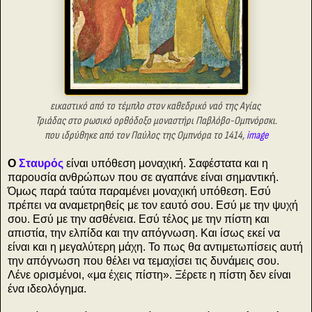
εικαστικό από το τέμπλο στον καθεδρικό ναό της
Αγίας
Τριάδας στο
ρωσικό ορθόδοξο μ
οναστήρι Παβλόβο-Ομπνόρσκι.
που ιδρύθηκε από τον
Παύλος της Ομπνόρα
το 1414,
image
Ο
Σταυρός
είναι υπόθεση μοναχική. Σαφέστατα και η
παρουσία ανθρώπων που σε αγαπάνε είναι σημαντική.
Όμως παρά ταύτα παραμένει μοναχική υπόθεση. Εσύ
πρέπει να αναμετρηθείς με τον εαυτό σου. Εσύ με την ψυχή
σου. Εσύ με την ασθένεια. Εσύ τέλος με την πίστη και
απιστία, την ελπίδα και την απόγνωση. Και ίσως εκεί να
είναι και η μεγαλύτερη μάχη. Το πως θα αντιμετωπίσεις αυτή
την απόγνωση που θέλει να τεμαχίσει τις δυνάμεις σου.
Λένε ορισμένοι, «μα έχεις πίστη». Ξέρετε η πίστη δεν είναι
ένα ιδεολόγημα.