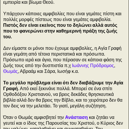
εμπειρία και βίωμα Θεού.
Υπάρχουν κάποιες αμφιβολίες που είναι γεμάτες πίστη και
πολλές μορφές πίστεως που είναι γεμάτες αμφιβολία.
Πιστός δεν είναι εκείνος που το δηλώνει αλλά αυτός
που το φανερώνει στην καθημερινή πράξη της ζωής
του.
Δεν είμαστε οι μόνοι που έχουμε αμφιβολίες, η Αγία Γραφή
είναι γεμάτη από τέτοια περιστατικά και πρόσωπα.
Πρόσωπο ιερά και άγια, που πέρασαν σε κάποια φάση της
ζωής τους από την δυσπιστία π.χ
Ιωάννης Πρόδρομος
,
Θωμάς
, Αβραάμ και Σάρα, Ιωσήφ κ.α.
Το μεγάλο πρόβλημα είναι ότι δεν διαβάζουμε την Αγία
Γραφή
. Από εκεί ξεκινάνε πολλά. Μπορεί σε ένα σπίτι
Ορθοδόξου Χριστιανού, να βρεις δεκάδες θρησκευτικά
βιβλία αλλά δεν θα βρεις την Βίβλο, και το χειρότερο δεν θα
τον δεις να την μελετάει. Το γιατί, μεγάλη συζήτηση.
Όταν ο Θωμάς αμφισβητεί την
Ανάσταση
και ζητάει να
γευτεί και ο ίδιος της Παρουσίας του Χριστού, ο Κύριος δεν
τον μαλώνει, καταλαβαίνει και συγκαταβαίνει. Του