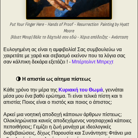
Put Your Finger Here - Hands of Proof -
Resurrection
Painting by Hyatt
Moore
(Χάιατ Μουρ)
Βάλε το δάχτυλό σου εδώ - Χέρια απόδειξης -
Ανάσταση
Ευλογημένη ας είναι η αμφιβολία! Σας συμβουλεύω να
χαιρετάτε με χαρά και σεβασμό εκείνον που τα λόγια σας
σαν κάλπικη δεκάρα εξετάζει ! -
Μπέρτολντ Μπρεχτ
🌗 Η απιστία ως αίτημα πίστεως
Κάθε χρόνο την μέρα της
Κυριακή του Θωμά
, γεννάται
μέσα μου ένα βαθύ ερώτημα. Τι είναι τελικά πίστη και τι
απιστία; Ποιος είναι ο πιστός και ποιος ο άπιστος;
Αρκεί μια νοητική αποδοχή κάποιων άρθρων πίστεως;
Ολοκληρώνεται κανείς αποδεχόμενος νοησιαρχικά κάποιες
πεποιθήσεις; Γεμίζει η ζωή μονάχα με ιδεολογικές
διαβεβαιώσεις, δίχως Παρουσία και Συνάντηση; Φτάνει μια