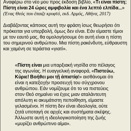
Αναφέρω στο νέο μου προς έκδοση βιβλίο, «
Τι είναι πίστη;
Πίστη είναι 24 ώρες αμφιβολία και ένα λεπτό ελπίδα...
»
(Ένας Θεός που έπαιζε κρυφτό, εκδ. Αρμός, Αθήνα, 2017)
Διαβάζοντας κάποιος αυτή την φράση ίσως θεωρήσει ότι
πρόκειται για υπερβολή, όμως δεν είναι. Εάν είμαστε τίμιοι
με τον εαυτό μας, θα ομολογήσουμε ότι αυτή είναι η πίστη
του σημερινού ανθρώπου. Μια πίστη ρακένδυτη, εύθραυστη
και χαμένη σε τεράστια «γιατί».
«
Πίστη είναι
μια υπαρξιακή νησίδα στο πέλαγος
της αγωνίας. Η ευαγγελική αναφορά, «
Πιστεύω,
Κύριε! Βοήθει μοι τῇ ἀπιστίᾳ
!» αισθάνομαι ότι
είναι η κατεξοχήν προσευχή του σύγχρονου
ανθρώπου. Εάν νομίζουμε ότι το να πιστεύεις
στον Θεό σημαίνει να έχεις μιαν αταλάντευτη
απόλυτη κι ακυμάτιστη πεποίθηση, είμαστε
γελασμένοι. Η πίστη δεν είναι ιδεολογία, ούτε
ζητά υποταγή σε αρχές και συστήματα σκέψης.
Άλλωστε αυτή η ιδεολογικοποίηση της ζωής
«μυρίζει ανθρώπινο αίμα».