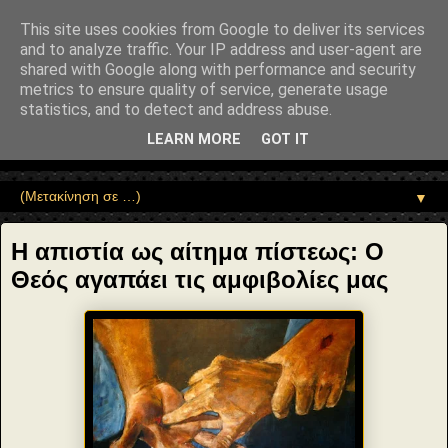
"copyrightHolder": { "@type": "Person", "name": "Sophia Drekou" },
"potentialAction": { "@type": "ReadAction", "target":
This site uses cookies from Google to deliver its services
"https://www.sophia-ntrekou.gr/2021/05/Thomas-Sunday.html" } }
and to analyze traffic. Your IP address and user-agent are
Αέναη επΑνάσταση
shared with Google along with performance and security
metrics to ensure quality of service, generate usage
statistics, and to detect and address abuse.
• Επιστήμη • Ψυχολογία • Λογοτεχνία • Τέχνες • Θεολογία •
Φιλοσοφία • Στοχασμοί... για τη μνήμη, τον άνθρωπο και το
LEARN MORE
GOT IT
Φως
▼
Η απιστία ως αίτημα πίστεως: Ο
Θεός αγαπάει τις αμφιβολίες μας