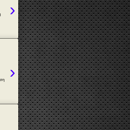
›
η
›
αση