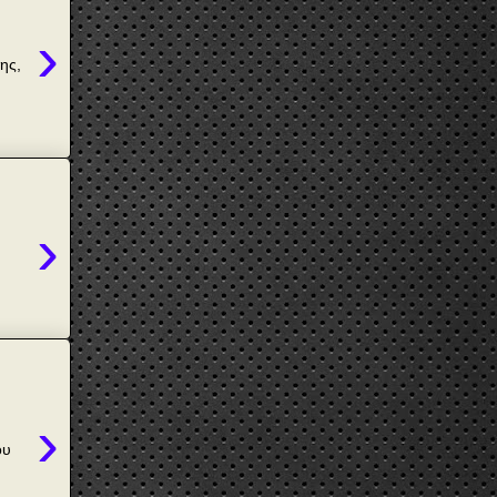
›
ης,
›
›
λου