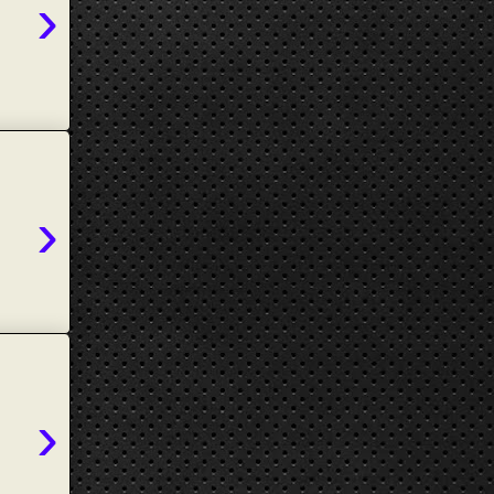
›
›
›