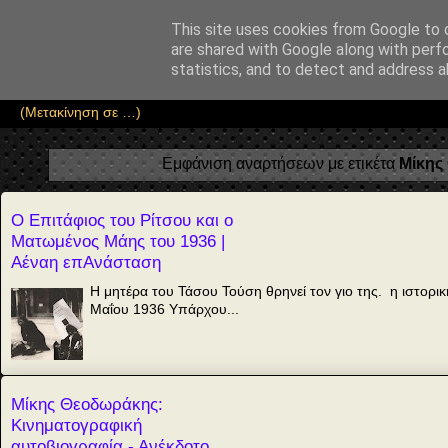
Αέναη επΑνάσταση
This site uses cookies from Google to d
are shared with Google along with perf
• Επιστήμη • Ψυχολογία • Λογοτεχνία • Τέχνες • Θεολογία • Φι
statistics, and to detect and address a
Εμφάνιση αναρτήσεων με ετικέτα
Μίκης
Ο Επιτάφιος του Ρίτσου και ο
Ματωμένος Μάης του 1936 |
Αέναη επΑνάσταση
Η μητέρα του Τάσου Τούση θρηνεί τον γιο της. η ιστορ
Μαΐου 1936 Υπάρχου...
Μίκης Θεοδωράκης:
Κινηματογραφική
αυτοβιογραφία - Ανέκδοτο