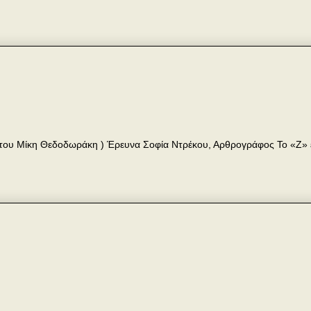
ή του Μίκη Θεδοδωράκη ) Έρευνα Σοφία Ντρέκου, Αρθρογράφος Το «Ζ» ε