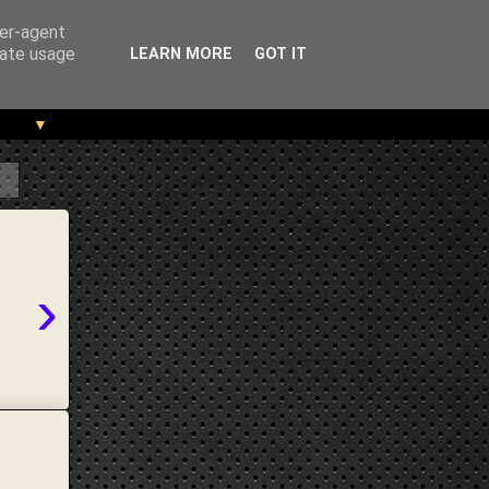
ser-agent
rate usage
LEARN MORE
GOT IT
▼
›