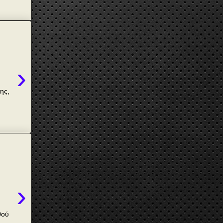
›
ης,
›
0ού