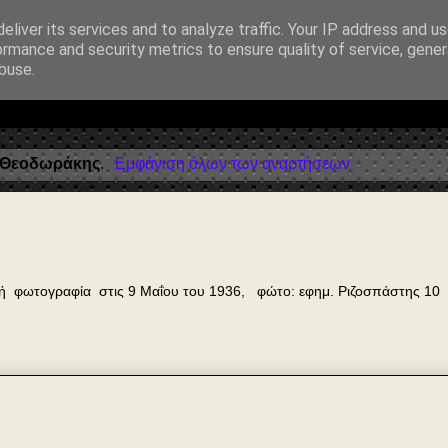
eliver its services and to analyze traffic. Your IP address and u
ormance and security metrics to ensure quality of service, gene
λοσοφία • Στοχασμοί... για τη μνήμη, τον άνθρωπο και το Φως
buse.
 Θεοδωράκης
.
Εμφάνιση όλων των αναρτήσεων
ική φωτογραφία στις 9 Μαΐου του 1936, φώτο: εφημ. Ριζοσπάστης 10