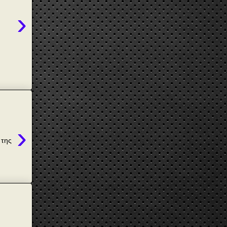
›
›
 της