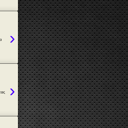
›
α
›
τας