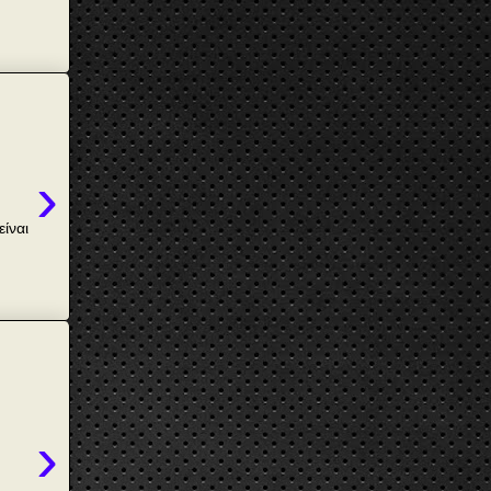
›
ίναι
›