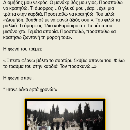
Διομήδης μου νεκρός. Ο μονάκριβός μου γιος. Προσπαθώ
να κρατηθώ. Τι όμορφος…Ω γλυκύ μου , έαρ... έχει μια
τρύπα στην καρδιά. Προσπαθώ να κρατηθώ. Του μιλώ:
«Διομήδη, βοήθησέ με να φανώ άξιός σου!». Του φιλώ τα
μαλλιά. Τι όμορφος! Ίδιο καθαρόαιμο άτι. Τα μάτια του
μισάνοιχτα. Γεμάτα απορία. Προσπαθώ, προσπαθώ να
κρατήσω ζωντανή τη μορφή του».
Η φωνή του τρέμει:
«Έπειτα φέρνω βόλτα το συρτάρι. Σκύβω απάνω του. Φιλώ
το τραύμα του στην καρδιά. Τον προσκυνώ...»
Η φωνή σπάει.
''Ήτανε δέκα εφτά χρονώ”».