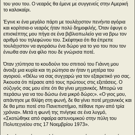
του γιου του. Ο νεαρός θα έμενε με συγγενείς στην Αμερική
το καλοκαίρι.
Έγινε κι ένα μεγάλο πάρτι με τουλάχιστον πενήντα αγόρια
και κορίτσια-ο νεαρός ήταν πολύ δημοφιλής. Όταν έφυγε ο
επισκέπτης μου πήγα σε ένα βιβλιοπωλείο για να βρω τον
αριθμό του τηλεφώνου του. Σκέφτηκα ότι θα έπρεπε
τουλάχιστον να αγοράσω ένα δώρο για το γιο του που τον
ένιωθα σαν ένα φίλο που δε γνώρισα ποτέ.
Όταν χτύπησα το κουδούνι του σπιτιού του Γιάννη μου
άνοιξε μια κυρία και τη ρώτησα αν ήταν η μητέρα του
αγοριού. «Θέλω να σας συγχαρώ για τον εξαιρετικό γιο σας.
Άκουσα ότι πέρασε από τους πρώτους στις εξετάσεις. Ο
σύζυγός σας μου είπε ότι θα γίνει μηχανικός. Μπορώ να
περάσω για να του δώσω ένα μικρό δώρο;». «Ο γιος μου,
απάντησε με θλίψη στη φωνή, δε θα γίνει ποτέ μηχανικός και
δε θα μπει ποτέ στο Πανεπιστήμιο, πέθανε πριν από τρία
χρόνια». Μετά η φωνή της πνίγηκε σε ένα λυγμό,
«Σκοτώθηκε από σφαίρα αστυνομικού στην πύλη του
Πολυτεχνείου στις 17 Νοεμβρίου 1973».