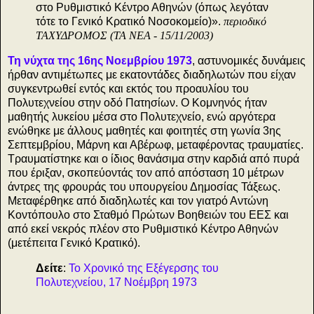
στο Ρυθμιστικό Κέντρο Αθηνών (όπως λεγόταν
τότε το Γενικό Κρατικό Νοσοκομείο)».
περιοδικό
ΤΑΧΥΔΡΟΜΟΣ (ΤΑ ΝΕΑ - 15/11/2003)
Τη νύχτα της 16ης Νοεμβρίου 1973
, αστυνομικές δυνάμεις
ήρθαν αντιμέτωπες με εκατοντάδες διαδηλωτών που είχαν
συγκεντρωθεί εντός και εκτός του προαυλίου του
Πολυτεχνείου στην οδό Πατησίων. Ο Κομνηνός ήταν
μαθητής λυκείου μέσα στο Πολυτεχνείο, ενώ αργότερα
ενώθηκε με άλλους μαθητές και φοιτητές στη γωνία 3ης
Σεπτεμβρίου, Μάρνη και Αβέρωφ, μεταφέροντας τραυματίες.
Τραυματίστηκε και ο ίδιος θανάσιμα στην καρδιά από πυρά
που έριξαν, σκοπεύοντάς τον από απόσταση 10 μέτρων
άντρες της φρουράς του υπουργείου Δημοσίας Τάξεως.
Μεταφέρθηκε από διαδηλωτές και τον γιατρό Αντώνη
Κοντόπουλο στο Σταθμό Πρώτων Βοηθειών του ΕΕΣ και
από εκεί νεκρός πλέον στο Ρυθμιστικό Κέντρο Αθηνών
(μετέπειτα Γενικό Κρατικό).
Δείτε
:
Το Χρονικό της Εξέγερσης του
Πολυτεχνείου, 17 Νοέμβρη 1973