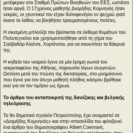
μετέφεραν στο Σταθμό Πρώτων Βοηθειών του ΕΕΣ, ωστόσο
ήταν αργά. Ο 17χρονος μαθητής Διομήδης Κομνηνός ήταν
νεκρός, οι χουντικοί τον είχαν δολοφονήσει εν ψυχρώ γιατί
έκανε το λάθος να βοηθήσει τραυματισμένους πολίτες.
Η σκισμένη μπλούζα του βρίσκεται σε έκθεμα θυμάτων του
Πολυτεχνείου και χρησιμοποιήθηκε από τη χήρα του
Σαλβαδόρ Αλιέντε, Χορτένσια, για να σκουπίσει τα δάκρυά
της.
Η κηδεία του νεαρού έγινε σε μία έρημη γωνιά του
νεκροταφείου της Αθήνας, παρουσία λίγων συγγενών.
Ωστόσο μετά την πτώση της δικτατορίας, στο μνημόσυνο
που έγινε για τον άτυχο μαθητή πλήθος κόσμου βρέθηκε
εκεί για να τον τιμήσει ως ήρωα.
Το άρθρο του ανταποκριτή της δανέζικης και βελγικής
τηλεόρασης
Το 9ο δημοτικό σχολείο Πετρούπολης έχει ονομαστεί σε
«Διομήδης Κομνηνός» και στην ιστοσελίδα του φιλοξενεί
ένα άρθρο του δημοσιογράφου Albert Coenrant,