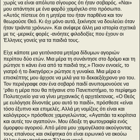
χωρίς να είναι απόλυτα σίγουρος ότι ήταν σοβαρός. «Ναι»
μου απάντησε με ένα φαρδύ χαμόγελο στο πρόσωπο.
«Αυτός πίστευε ότι η μητέρα του ήταν παρθένα και τον
θεωρούσε Θεό. Κι όχι μόνο αυτά, ξεκίνησε να δουλεύει όταν
ήταν τριάντα χρόνων». Και ανέφερε άλλη μια ιστορία σχετικά
με τις -μερικές φορές -ανόητες φιλοδοξίες που έχουν οι
Έλληνες γονείς για τα παιδιά τους.
Είχε κάποτε μια γειτόνισσα μητέρα δίδυμων αγοριών
περίπου δύο ετών. Μια μέρα τη συνάντησε στο δρόμο και τη
ρώτησε τι κάνει ένα από τα παιδιά της.» Ποιον εννοείς, το
γιατρό ή το δικηγόρο;» ρώτησε η γυναίκα. Μια μέρα ο
επισκέπτης μου άρχισε να μιλά για το δεκαεξάχρονο γιο του.
Τον περιέγραφε σαν ένα σοβαρό παιδί ανυπομονούσε να
‘ρθει η μέρα που θα πήγαινε στο Πανεπιστήμιο, το περίφημο
Πολυτεχνείο για να γίνει μηχανικός ή αρχιτέκτονας. «Ο Θεός
με ευλόγησε δίνοντάς μου αυτό το παιδί», πρόσθεσε «είναι
τόσο έξυπνο και επιμελές. Αλλά μη νομίζεις ότι είναι και
καλόγερος» πρόσθεσε χαμογελώντας. «Αγαπάει τα κορίτσια
και αυτές τον αγαπούν». Μου έδειξε τη φωτογραφία ενός
όμορφου αγοριού. Από μέσα μου χαμογέλασα ακούγοντας
τους επαίνους και σκέφτηκα ότι είναι ειρωνικό να ακούω