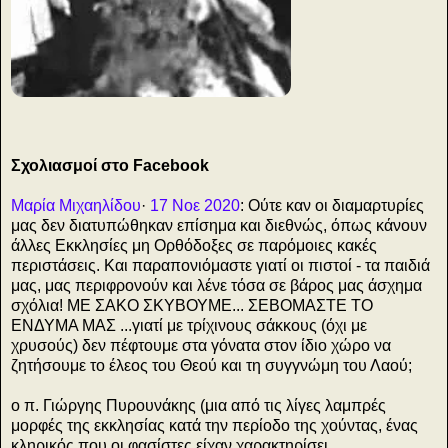
ο
Σχολιασμοί στο Facebook
Μαρία Μιχαηλίδου
·
17 Νοε 2020
: Ούτε καν οι διαμαρτυρίες
μας δεν διατυπώθηκαν επίσημα και διεθνώς, όπως κάνουν
άλλες Εκκλησίες μη Ορθόδοξες σε παρόμοιες κακές
περιστάσεις. Και παραπονιόμαστε γιατί οι πιστοί - τα παιδιά
μας, μας περιφρονούν και λένε τόσα σε βάρος μας άσχημα
σχόλια! ΜΕ ΣΑΚΟ ΣΚΥΒΟΥΜΕ... ΣΕΒΟΜΑΣΤΕ ΤΟ
ΕΝΔΥΜΑ ΜΑΣ ...γιατί με τρίχινους σάκκους (όχι με
χρυσούς) δεν πέφτουμε στα γόνατα στον ίδιο χώρο να
ζητήσουμε το έλεος του Θεού και τη συγγνώμη του Λαού;
ο π. Γιώργης Πυρουνάκης (μια από τις λίγες λαμπρές
μορφές της εκκλησίας κατά την περίοδο της χούντας, ένας
κληρικός που οι φασίστες είχαν χαρακτηρίσει