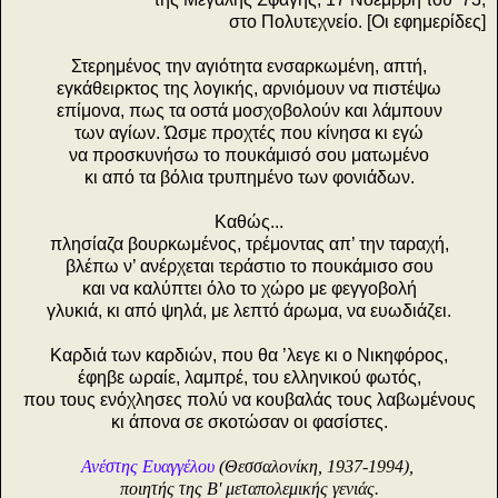
στο Πολυτεχνείο. [Οι εφημερίδες]
Στερημένος την αγιότητα ενσαρκωμένη, απτή,
εγκάθειρκτος της λογικής, αρνιόμουν να πιστέψω
επίμονα, πως τα οστά μοσχοβολούν και λάμπουν
των αγίων. Ώσμε προχτές που κίνησα κι εγώ
να προσκυνήσω το πουκάμισό σου ματωμένο
κι από τα βόλια τρυπημένο των φονιάδων.
Καθώς...
πλησίαζα βουρκωμένος, τρέμοντας απ’ την ταραχή,
βλέπω ν’ ανέρχεται τεράστιο το πουκάμισο σου
και να καλύπτει όλο το χώρο με φεγγοβολή
γλυκιά, κι από ψηλά, με λεπτό άρωμα, να ευωδιάζει.
Καρδιά των καρδιών, που θα ’λεγε κι ο Νικηφόρος,
έφηβε ωραίε, λαμπρέ, του ελληνικού φωτός,
που τους ενόχλησες πολύ να κουβαλάς τους λαβωμένους
κι άπονα σε σκοτώσαν οι φασίστες.
Ανέστης Ευαγγέλου
(Θεσσαλονίκη, 1937-1994),
ποιητής της Β' μεταπολεμικής γενιάς.