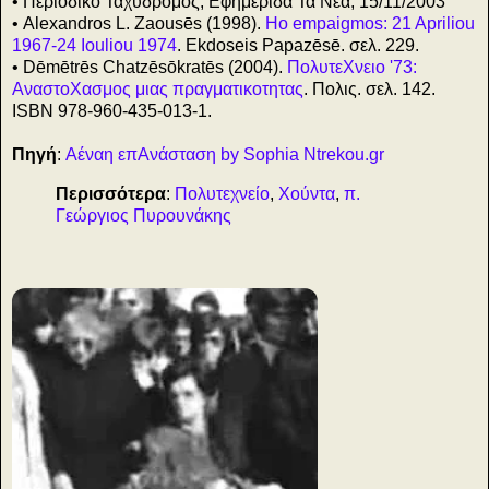
• Περιοδικό Ταχυδρόμος, Εφημερίδα Τα Νέα, 15/11/2003
• Alexandros L. Zaousēs (1998).
Ho empaigmos: 21 Apriliou
1967-24 Iouliou 1974
. Ekdoseis Papazēsē. σελ. 229.
• Dēmētrēs Chatzēsōkratēs (2004).
ΠολυτεΧνειο '73:
ΑναστοΧασμος μιας πραγματικοτητας
. Πολις. σελ. 142.
ISBN 978-960-435-013-1.
Πηγή
:
Αέναη επΑνάσταση by Sophia Ntrekou.gr
Περισσότερα
:
Πολυτεχνείο
,
Χούντα
,
π.
Γεώργιος Πυρουνάκης
: