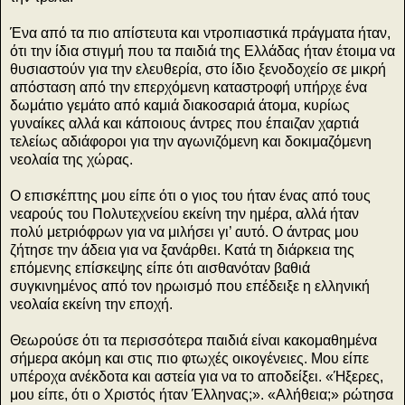
Ένα από τα πιο απίστευτα και ντροπιαστικά πράγματα ήταν,
ότι την ίδια στιγμή που τα παιδιά της Ελλάδας ήταν έτοιμα να
θυσιαστούν για την ελευθερία, στο ίδιο ξενοδοχείο σε μικρή
απόσταση από την επερχόμενη καταστροφή υπήρχε ένα
δωμάτιο γεμάτο από καμιά διακοσαριά άτομα, κυρίως
γυναίκες αλλά και κάποιους άντρες που έπαιζαν χαρτιά
τελείως αδιάφοροι για την αγωνιζόμενη και δοκιμαζόμενη
νεολαία της χώρας.
Ο επισκέπτης μου είπε ότι ο γιος του ήταν ένας από τους
νεαρούς του Πολυτεχνείου εκείνη την ημέρα, αλλά ήταν
πολύ μετριόφρων για να μιλήσει γι’ αυτό. Ο άντρας μου
ζήτησε την άδεια για να ξανάρθει. Κατά τη διάρκεια της
επόμενης επίσκεψης είπε ότι αισθανόταν βαθιά
συγκινημένος από τον ηρωισμό που επέδειξε η ελληνική
νεολαία εκείνη την εποχή.
Θεωρούσε ότι τα περισσότερα παιδιά είναι κακομαθημένα
σήμερα ακόμη και στις πιο φτωχές οικογένειες. Μου είπε
υπέροχα ανέκδοτα και αστεία για να το αποδείξει. «Ήξερες,
μου είπε, ότι ο Χριστός ήταν Έλληνας;». «Αλήθεια;» ρώτησα