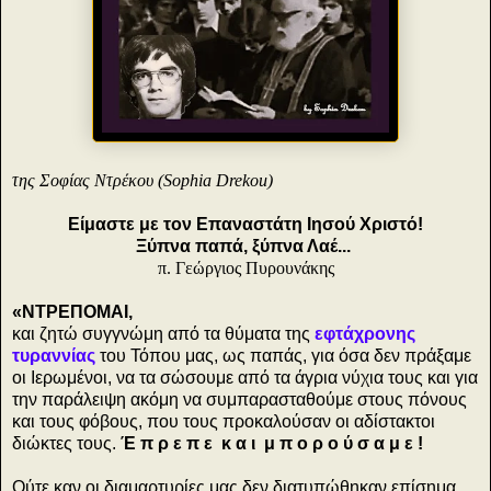
της Σοφίας Ντρέκου (Sophia Drekou)
Είμαστε με τον Επαναστάτη Ιησού Χριστό!
Ξύπνα παπά, ξύπνα Λαέ...
π. Γεώργιος Πυρουνάκης
«ΝΤΡΕΠΟΜΑΙ,
και ζητώ συγγνώμη από τα θύματα της
εφτάχρονης
τυραννίας
του Τόπου μας, ως παπάς, για όσα δεν πράξαμε
οι Ιερωμένοι, να τα σώσουμε από τα άγρια νύχια τους και για
την παράλειψη ακόμη να συμπαρασταθούμε στους πόνους
και τους φόβους, που τους προκαλούσαν οι αδίστακτοι
διώκτες τους.
Έ π ρ ε π ε κ α ι μ π ο ρ ο ύ σ α μ ε !
Ούτε καν οι διαμαρτυρίες μας δεν διατυπώθηκαν επίσημα