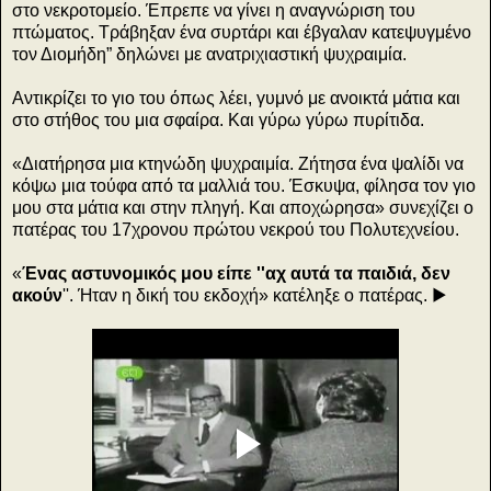
στο νεκροτομείο. Έπρεπε να γίνει η αναγνώριση του
πτώματος. Τράβηξαν ένα συρτάρι και έβγαλαν κατεψυγμένο
τον Διομήδη” δηλώνει με ανατριχιαστική ψυχραιμία.
Αντικρίζει το γιο του όπως λέει, γυμνό με ανοικτά μάτια και
στο στήθος του μια σφαίρα. Και γύρω γύρω πυρίτιδα.
«Διατήρησα μια κτηνώδη ψυχραιμία. Ζήτησα ένα ψαλίδι να
κόψω μια τούφα από τα μαλλιά του. Έσκυψα, φίλησα τον γιο
μου στα μάτια και στην πληγή. Και αποχώρησα» συνεχίζει ο
πατέρας του 17χρονου πρώτου νεκρού του Πολυτεχνείου.
«
Ένας αστυνομικός μου είπε ''αχ αυτά τα παιδιά, δεν
ακούν
''. Ήταν η δική του εκδοχή» κατέληξε ο πατέρας. ▶️