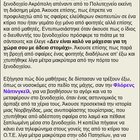
ξενοδοχείο Ακρόπολη απέναντι από το Πολυτεχνείο εκείνη
τη διάσημη μέρα. Άκουσε επίσης, πως έπρεπε να
προφυλαχτώ από τις σφαίρες ελεύθερων σκοπευτών σε ένα
κτίριο που ήταν γεμάτο όχι μόνο από φοιτητές αλλά επίσης
και από μαθητές. Εντυπωσιάστηκε όταν άκουσε πως ο ίδιος
ο διευθυντής του ξενοδοχείου πρόσφερε τα πιάτα με τα
σάντουιτς και έλεγε «
Δεν είναι καλό να μάχεσαι για τη
χώρα σου με άδειο στομάχι
». Άκουσε επίσης πως παρά
τη βροχή από σφαίρες ένας φοιτητής διαδήλωνε απ’ έξω και
χτυπήθηκε λίγα μέτρα μακρύτερα από την πόρτα του
ξενοδοχείου.
Εξήγησα πώς δύο μαθήτριες δε δίστασαν να τρέξουν έξω,
όπως οι νοσοκόμες στο πεδίο της μάχης, σαν την
Φλόρενς
Νάιτινγκεϊλ
, για να βοηθήσουν το αγόρι και να το
μεταφέρουν στο ξενοδοχείο, όταν ένας αστυνομικός το
άρπαξε από τα χέρια τους. Άκουσε προσεκτικά την ιστορία
μιας Νορβηγίδας, μιας ανυποψίαστης τουρίστριας, που
χτυπήθηκε από αδέσποτη σφαίρα στο λαιμό και πέθανε
ξαπλωμένη μέσα στο ξενοδοχείο. Η κοπέλα πήγαινε να
κάνει ένα τηλεφώνημα στους γονείς της από το κτίριο του
Ο.Τ.Ε. λίγα μέτρα μακρύτερα στην οδό Πατησίων, για να