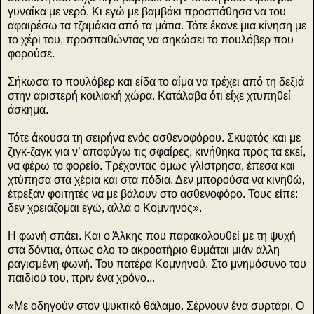
γυναίκα με νερό. Κι εγώ με βαμβάκι προσπάθησα να του
αφαιρέσω τα τζαμάκια από τα μάτια. Τότε έκανε μια κίνηση με
το χέρι του, προσπαθώντας να σηκώσει το πουλόβερ που
φορούσε.
Σήκωσα το πουλόβερ και είδα το αίμα να τρέχει από τη δεξιά
στην αριστερή κοιλιακή χώρα. Κατάλαβα ότι είχε χτυπηθεί
άσκημα.
Τότε άκουσα τη σειρήνα ενός ασθενοφόρου. Σκυφτός και με
ζιγκ-ζαγκ για ν’ αποφύγω τις σφαίρες, κινήθηκα προς τα εκεί,
να φέρω το φορείο. Τρέχοντας όμως γλίστρησα, έπεσα και
χτύπησα στα χέρια και στα πόδια. Δεν μπορούσα να κινηθώ,
έτρεξαν φοιτητές να με βάλουν στο ασθενοφόρο. Τους είπε:
δεν χρειάζομαι εγώ, αλλά ο Κομνηνός».
Η φωνή σπάει. Και ο Άλκης που παρακολουθεί με τη ψυχή
στα δόντια, όπως όλο το ακροατήριο θυμάται μιάν άλλη
ραγισμένη φωνή. Του πατέρα Κομνηνού. Στο μνημόσυνο του
παιδιού του, πριν ένα χρόνο...
«Με οδηγούν στον ψυκτικό θάλαμο. Σέρνουν ένα συρτάρι. Ο