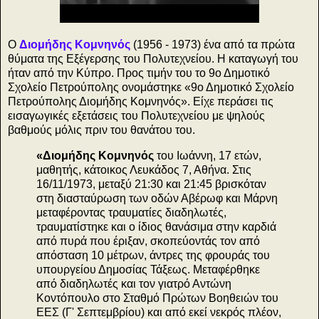
O
Διομήδης Κομνηνός
(1956 - 1973) ένα από τα πρώτα
θύματα της Εξέγερσης του Πολυτεχνείου. Η καταγωγή του
ήταν από την Κύπρο. Προς τιμήν του το 9ο Δημοτικό
Σχολείο Πετρούπολης ονομάστηκε «9ο Δημοτικό Σχολείο
Πετρούπολης Διομήδης Κομνηνός». Είχε περάσει τις
εισαγωγικές εξετάσεις του Πολυτεχνείου με ψηλούς
βαθμούς μόλις πριν του θανάτου του.
«Διομήδης Κομνηνός
του Ιωάννη, 17 ετών,
μαθητής, κάτοικος Λευκάδος 7, Αθήνα. Στις
16/11/1973, μεταξύ 21:30 και 21:45 βρισκόταν
στη διασταύρωση των οδών Αβέρωφ και Μάρνη
μεταφέροντας τραυματίες διαδηλωτές,
τραυματίστηκε και ο ίδιος θανάσιμα στην καρδιά
από πυρά που έριξαν, σκοπεύοντάς τον από
απόσταση 10 μέτρων, άντρες της φρουράς του
υπουργείου Δημοσίας Τάξεως. Μεταφέρθηκε
από διαδηλωτές και τον γιατρό Αντώνη
Κοντόπουλο στο Σταθμό Πρώτων Βοηθειών του
ΕΕΣ (Γ' Σεπτεμβρίου) και από εκεί νεκρός πλέον,