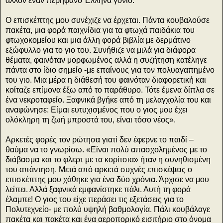
άλλον έναν περήφανο Έλληνα γονιό.
Ο επισκέπτης μου συνέχιζε να έρχεται. Πάντα κουβαλούσε
πακέτα, μια φορά παιχνίδια για τα φτωχά παιδάκια του
φτωχοκομείου και μια άλλη φορά βιβλία με δερμάτινο
εξώφυλλο για το γιο του. Συνήθιζε να μιλά για διάφορα
θέματα, φαινόταν μορφωμένος αλλά η συζήτηση κατέληγε
πάντα στο ίδιο σημείο -με επαίνους για τον πολυαγαπημένο
του γιο. Μια μέρα η διάθεσή του φαινόταν διαφορετική και
κοίταζε επίμονα έξω από το παράθυρο. Τότε έμενα δίπλα σε
ένα νεκροταφείο. Ξαφνικά βγήκε από τη μελαγχολία του και
αναφώνησε: Είμαι ευτυχισμένος που ο γιος μου έχει
ολόκληρη τη ζωή μπροστά του, είναι τόσο νέος».
Αρκετές φορές τον ρώτησα γιατί δεν έφερνε το παιδί –
θαύμα να το γνωρίσω. «Είναι πολύ απασχολημένος με το
διάβασμα και το φλερτ με τα κορίτσια» ήταν η συνηθισμένη
του απάντηση. Μετά από αρκετά συχνές επισκέψεις ο
επισκέπτης μου χάθηκε για ένα δύο χρόνια. Άρχισε να μου
λείπει. Αλλά ξαφνικά εμφανίστηκε πάλι. Αυτή τη φορά
έλαμπε! Ο γιος του είχε περάσει τις εξετάσεις για το
Πολυτεχνείο- με πολύ υψηλή βαθμολογία. Πάλι κουβάλαγε
πακέτα και πακέτα και ένα αεροπορικό εισιτήριο στο όνομα