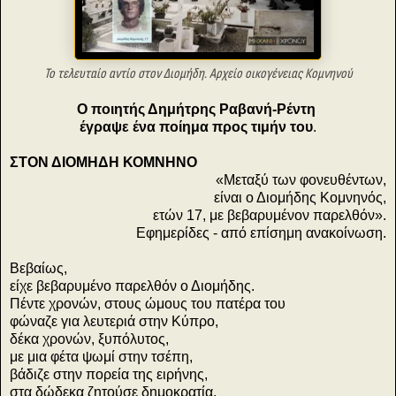
Το τελευταίο αντίο στον Διομήδη. Αρχείο οικογένειας Κομνηνού
Ο ποιητής Δημήτρης Ραβανή-Ρέντη
έγραψε ένα ποίημα προς τιμήν του
.
ΣΤΟΝ ΔΙΟΜΗΔΗ ΚΟΜΝΗΝΟ
«Μεταξύ των φονευθέντων,
είναι ο Διομήδης Κομνηνός,
ετών 17, με βεβαρυμένον πα­ρελθόν».
Εφημερίδες - από επίσημη ανακοίνωση.
Βεβαίως,
είχε βεβαρυμένο παρελθόν ο Διομήδης.
Πέντε χρονών, στους ώμους του πατέρα του
φώναζε για λευτεριά στην Κύπρο,
δέκα χρονών, ξυπόλυτος,
με μια φέτα ψωμί στην τσέπη,
βάδιζε στην πορεία της ειρήνης,
στα δώδεκα ζητούσε δημοκρατία.