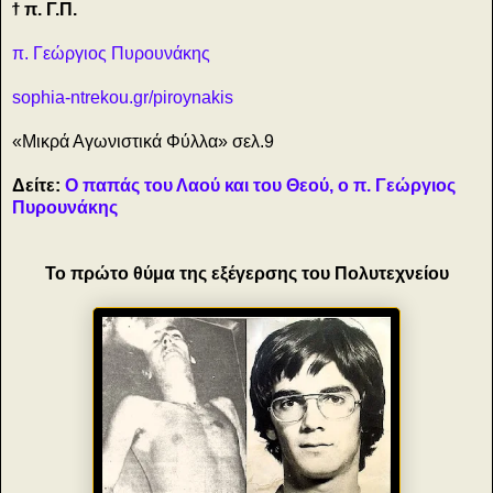
ϯ π. Γ.Π.
π. Γεώργιος Πυρουνάκης
sophia-ntrekou.gr/piroynakis
«Μικρά Αγωνιστικά Φύλλα» σελ.9
Δείτε:
Ο παπάς του Λαού και του Θεού, ο π. Γεώργιος
Πυρουνάκης
Το πρώτο θύμα της εξέγερσης του Πολυτεχνείου