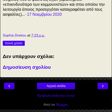
«επικινδυνότερο των κομμουνιστών» και στου οποίου την
λειτουργία όποιος προσερχόταν καταγραφόταν από τους
ασφαλίτες)...·
17 Νοεμβρίου 2020
Sophia Drekou
at
7:23 μ.μ.
Κοινή χρήση
Δεν υπάρχουν σχόλια:
Δημοσίευση σχολίου
‹
›
Αρχική σελίδα
Προβολή έκδοσης ιστού
Από το
Blogger
.