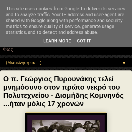
"copyrightHolder": { "@type": "Person", "name": "Sophia Drekou" },
"potentialAction": { "@type": "ReadAction", "target":
This site uses cookies from Google to deliver its services
"https://www.sophia-ntrekou.gr/2019/11/piroynakis-komninos-
and to analyze traffic. Your IP address and user-agent are
polytexneio.html" } }
shared with Google along with performance and security
Αέναη επΑνάσταση
metrics to ensure quality of service, generate usage
statistics, and to detect and address abuse.
• Επιστήμη • Ψυχολογία • Λογοτεχνία • Τέχνες • Θεολογία •
LEARN MORE
GOT IT
Φιλοσοφία • Στοχασμοί... για τη μνήμη, τον άνθρωπο και το
Φως
▼
Ο π. Γεώργιος Πυρουνάκης τελεί
μνημόσυνο στον πρώτο νεκρό του
Πολυτεχνείου - Διομήδης Κομνηνός
...ήταν μόλις 17 χρονών