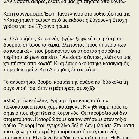
«Αν είσαστε άντρες, ελάτε να μας χτυπήσετε από κοντά»
Και η συγγραφέας Έφη Πανσελήνου στο μυθιστόρημα της
«Καταχτημένη χώρα» από τις εκδόσεις Σύγχρονη Εποχή
γράφει για τον 17χρονο ήρωα.
«...O Διομήδης Κομνηνός, βγήκε ξαφνικά στη μέση του
δρόμου, σήκωσε τα χέρια, βλέποντας προς τη μεριά των
αστυνομικών, που βρίσκονταν σε απόσταση σαράντα
περίπου μέτρων και είπε: ” Αν είσαστε άντρες, ελάτε να μας
χτυπήσετε από κοντά”. Κι αμέσως ακούστηκε καταιγισμός
πυροβολισμών. Κι ο Διομήδης έπεσε κάτω”.
Το ακροατήριο, βουβό, κρατάει την ανάσα και δύσκολα τη
συγκίνησή του, όταν ο μάρτυρας, συνεχίζει:
«Μαζί μ’ έναν άλλον, βγήκαμε έρποντας από την
πολυκατοικία που είχαμε καταφύγει. Κινηθήκαμε προς το
σημείο που είχε πέσει ο Κομνηνός. Οι πυροβολισμοί δεν
σταματούσαν. Κατορθώσαμε και τον στήσαμε στον τοίχο
όρθιο. Το κορμί του έγειρε λίγο δεξιά. Δεν μιλούσε. Στα μάτια
του είχανε μπει μικρά θραύσματα από τα τζάμια ενός
αυτοκινήτου. Είχα λίγο βαμβάκι στην τσέπη μου. Ήρθε μια