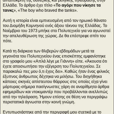
ανταποκριτή της δανέζικης και βελγικής τηλεόρασης στην
Ελλάδα. Το άρθρο έχει τίτλο «
Το αγόρι που νίκησε τα
τανκς
», «The boy who braved the tanks».
Αυτή η ιστορία είναι εμπνευσμένη από τον ηρωικό θάνατο
του Διομήδη Κομνηνού ενός άξιου τέκνου της Ελλάδας. Το
Νοέμβριο του 1973 μπήκε στο Πολυτεχνείο για να αγωνιστεί
την απελευθέρωση της χώρας. Δε θα επέστρεφε σπίτι του
πότε.
Κατά τη διάρκεια των θλιβερών εβδομάδων μετά τα
γεγονότα του Πολυτεχνείου ένας επισκέπτης εμφανίστηκε
στο γραφείο μου «Απλά λέγε με Γιάννη» είπε. «Άκουσα ότι
έχετε αποσιωπήσει την εξέγερση του Πολυτεχνείου. Σε
παρακαλώ πες μου ό,τι έχεις δει». Καθώς ήταν ένας φιλικός
έξυπνος άνθρωπος δέχτηκα να μιλήσω. Του διηγήθηκα
κάποιες σκηνές απίστευτου θάρρους στις οποίες είχα γίνει
μάρτυρας-σήμερα πασίγνωστες χάρη σε αναρίθμητα άρθρα
εφημερίδων και ντοκιμαντέρ που προβάλλονται ανελλιπώς
από την τηλεόραση. Ήμουν επίσης σε θέση να περιγράψω
περιστατικά άγνωστα στην κοινή γνώμη.
Εντυπωσιάστηκε από την περιγραφή μου σχετικά με το