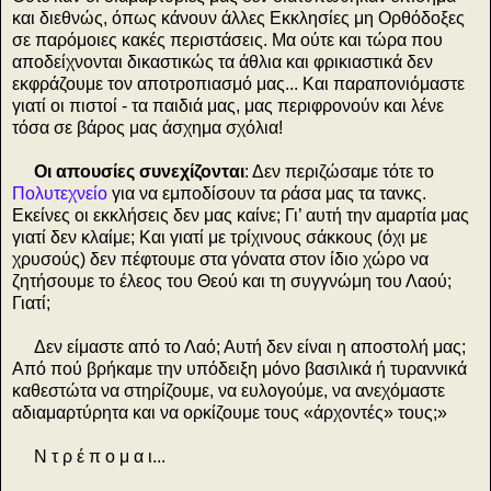
και διεθνώς, όπως κάνουν άλλες Εκκλησίες μη Ορθόδοξες
σε παρόμοιες κακές περιστάσεις. Μα ούτε και τώρα που
αποδείχνονται δικαστικώς τα άθλια και φρικιαστικά δεν
εκφράζουμε τον αποτροπιασμό μας... Και παραπονιόμαστε
γιατί οι πιστοί - τα παιδιά μας, μας περιφρονούν και λένε
τόσα σε βάρος μας άσχημα σχόλια!
Οι απουσίες συνεχίζονται
: Δεν περιζώσαμε τότε το
Πολυτεχνείο
για να εμποδίσουν τα ράσα μας τα τανκς.
Εκείνες οι εκκλήσεις δεν μας καίνε; Γι’ αυτή την αμαρτία μας
γιατί δεν κλαίμε; Και γιατί με τρίχινους σάκκους (όχι με
χρυσούς) δεν πέφτουμε στα γόνατα στον ίδιο χώρο να
ζητήσουμε το έλεος του Θεού και τη συγγνώμη του Λαού;
Γιατί;
Δεν είμαστε από το Λαό; Αυτή δεν είναι η αποστολή μας;
Από πού βρήκαμε την υπόδειξη μόνο βασιλικά ή τυραννικά
καθεστώτα να στηρίζουμε, να ευλογούμε, να ανεχόμαστε
αδιαμαρτύρητα και να ορκίζουμε τους «άρχοντές» τους;»
Ν τ ρ έ π ο μ α ι...