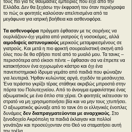
τους πει για τις θαυμάσιες εμπειρίες που είχε από την
Ελλάδα. Δεν θα ξεχάσω την έκφρασή του όταν περιέγραψα
το πώς οι φοιτητές καλούσαν απελπισμένα από τα
μεγάφωνα για ιατρική βοήθεια και ασθενοφόρα.
Τα ασθενοφόρα
πράγματι έφθασαν με τις σειρήνες να
ουρλιάζουν-όχι γεμάτα από γιατρούς ή νοσοκόμες, αλλά
αιμοδιψείς αστυνομικούς
μερικούς μεταμφιεσμένους σε
γιατρούς. Και μετά η πιο φρικτή σουρεαλιστική σκηνή από
όλες που δε θα σβήσει ποτέ από το μυαλό μου. Τα τανκς –
περισσότερα από είκοσι πέντε – έφθασαν σα να έπρεπε να
κατακτήσουν ένα οχυρωμένο κάστρο και όχι ένα
πανεπιστημιακό ίδρυμα γεμάτο από παιδιά που φώναζαν
για λευτεριά. Ήρθαν κυλώντας αργά, σχεδόν τα μεσάνυχτα.
Ένα τεράστιο γκρίζο τέρας στάθηκε ακριβώς μπροστά στην
πόρτα του Πολυτεχνείου. Από το άνοιγμα εμφανίστηκε ένας
αξιωματικός με ένα όπλο στα χέρια. Οι φοιτητές ικέτευσαν το
στρατό να μη χρησιμοποιήσει βία και να μην τους χτυπήσει.
Ο αξιωματικός φώναξε από το τανκ ότι οι ελληνικές ένοπλες
δυνάμεις
δεν διαπραγματεύονται με αναρχικούς
. Στο
ξενοδοχείο Ακρόπολη τα παιδιά έκλαιγαν και πολλοί
γονάτιζαν και προσεύχονταν στο Θεό να σταματήσει αυτή
την τρέλα.