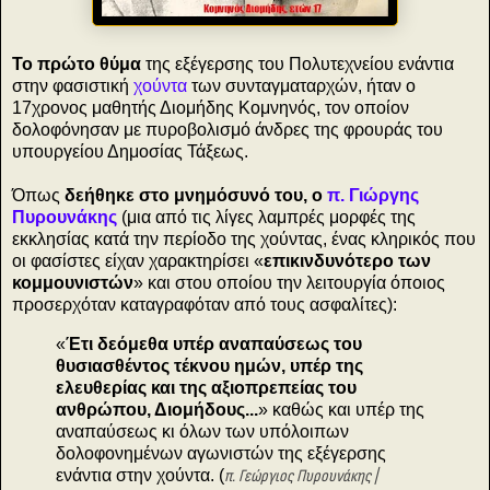
Το πρώτο θύμα
της εξέγερσης του Πολυτεχνείου ενάντια
στην φασιστική
χούντα
των συνταγματαρχών, ήταν ο
17χρονος μαθητής Διομήδης Κομνηνός, τον οποίον
δολοφόνησαν με πυροβολισμό άνδρες της φρουράς του
υπουργείου Δημοσίας Τάξεως.
Όπως
δεήθηκε στο μνημόσυνό του, ο
π. Γιώργης
Πυρουνάκης
(μια από τις λίγες λαμπρές μορφές της
εκκλησίας κατά την περίοδο της χούντας, ένας κληρικός που
οι φασίστες είχαν χαρακτηρίσει «
επικινδυνότερο των
κομμουνιστών
» και στου οποίου την λειτουργία όποιος
προσερχόταν καταγραφόταν από τους ασφαλίτες):
«
Έτι δεόμεθα υπέρ αναπαύσεως του
θυσιασθέντος τέκνου ημών, υπέρ της
ελευθερίας και της αξιοπρεπείας του
ανθρώπου, Διομήδους...
» καθώς και υπέρ της
αναπαύσεως κι όλων των υπόλοιπων
δολοφονημένων αγωνιστών της εξέγερσης
ενάντια στην χούντα. (
π. Γεώργιος Πυρουνάκης |