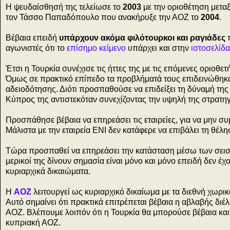
Η ψευδαίσθησή της τελείωσε το
2003
με την οριοθέτηση μεταξ
τον Τάσσο Παπαδόπουλο που ανακήρυξε την ΑΟΖ το
2004
.
Βέβαια επειδή
υπάρχουν ακόμα φιλότουρκοι και ραγιάδες
π
αγωνιστές ότι το
επίσημο κείμενο
υπάρχει και στην
ιστοσελίδ
Έτσι η Τουρκία συνέχισε τις ήττες της με τις επόμενες οριοθετ
Όμως σε πρακτικό επίπεδο τα προβλήματά τους επιδεινώθηκα
αδειοδότησης. Διότι προσπαθούσε να επιδείξει τη δύναμή της 
Κύπρος της αντιστεκόταν συνεχίζοντας την υψηλή της στρατηγ
Προσπάθησε βέβαια να επηρεάσει τις εταιρείες, για να μην σ
Μάλιστα με την εταιρεία ΕΝΙ δεν κατάφερε να επιβάλει τη θ
Τώρα προσπαθεί να επηρεάσει την κατάσταση μέσω των σεισ
μερικοί της δίνουν σημασία είναι μόνο και μόνο επειδή δεν έχ
κυριαρχικά δικαιώματα.
Η
ΑΟΖ
λειτουργεί ως κυριαρχικό δικαίωμα με τα διεθνή χωρικ
Αυτό σημαίνει ότι πρακτικά επιτρέπεται βέβαια η αβλαβής διέ
ΑΟΖ. Βλέπουμε λοιπόν ότι η Τουρκία θα μπορούσε βέβαια και
κυπριακή ΑΟΖ.