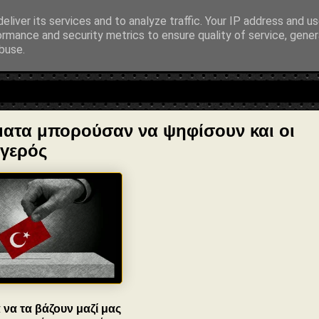
ntialAction": { "@type": "ReadAction", "target": "https://www.sophia-ntr
eliver its services and to analyze traffic. Your IP address and u
ormance and security metrics to ensure quality of service, gene
buse.
λοσοφία • Στοχασμοί... για τη μνήμη, τον άνθρωπο και το Φως
ύματα μπορούσαν να ψηφίσουν και οι
υγερός
α να τα βάζουν μαζί μας