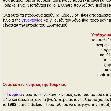
πολιτισμός, τότε οι Τούρκοι που μένουν τώρα εκεί, είναι και α
Τούρκοι είναι Νεοπόντιοι και οι Έλληνες που ζούσαν εκεί οι Π
Όλα αυτά τα παράλογα ακούν και ξέρουν ότι είναι απαράδεκτ
έννοια της
γενοκτονίας
και γι’ αυτόν τον λόγο είναι τόσο μαχητ
ξέχασαν
την ιστορία του Ελληνισμού.
Υπάρχουν 
που παλεύο
ακόμα κι
παρα
και θέ
του
χωρ
καν
αντίστ
Οι άσκοπες κινήσεις της Τουρκίας
Η
Τουρκία
προσπαθεί να κάνει κινήσεις εντυπωσιασμού στη
Εδώ και δεκαετίες δεν τα βγάζει πέρα με τον θαλάσσιο χώρο
το
1982
, μάταια βέβαια. Προσπάθησε να αποφύγει την ύπαρξ