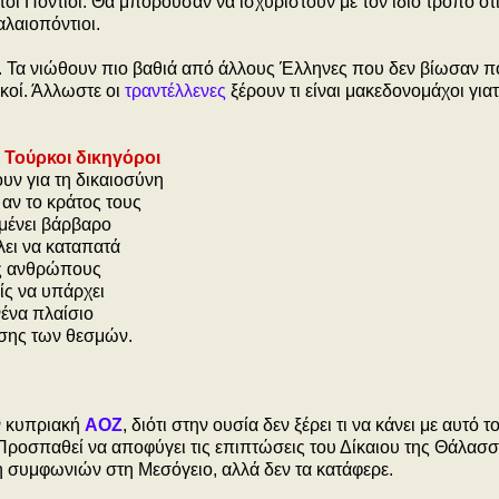
υτοί Πόντιοι. Θα μπορούσαν να ισχυριστούν με τον ίδιο τρόπο ότι
αλαιοπόντιοι.
α. Τα νιώθουν πιο βαθιά από άλλους Έλληνες που δεν βίωσαν π
ικοί. Άλλωστε οι
τραντέλλενες
ξέρουν τι είναι μακεδονομάχοι για
Τούρκοι δικηγόροι
υν για τη δικαιοσύνη
 αν το κράτος τους
μένει βάρβαρο
λει να καταπατά
ς ανθρώπους
ίς να υπάρχει
ένα πλαίσιο
ασης των θεσμών.
ν κυπριακή
ΑΟΖ
, διότι στην ουσία δεν ξέρει τι να κάνει με αυτό τ
. Προσπαθεί να αποφύγει τις επιπτώσεις του Δίκαιου της Θάλασ
η συμφωνιών στη Μεσόγειο, αλλά δεν τα κατάφερε.