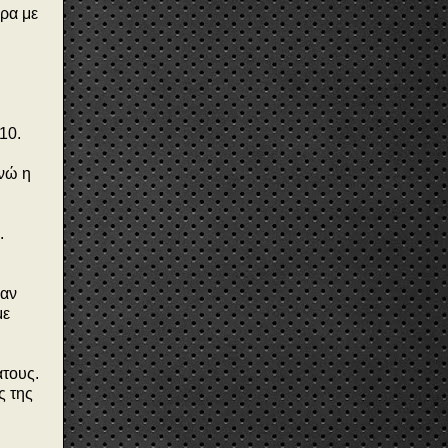
έρα με
10.
ενώ η
.
 αν
με
άτους.
ς της