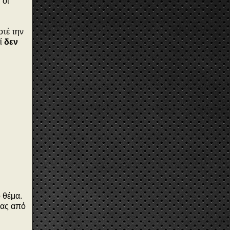
 οι
οτέ την
τί
δεν
ο θέμα.
σας από