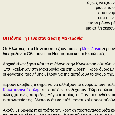
δίχως να έχουν
μιας επαί
που ονομ
έτσι η μν
παρά μόνον μέ
μια απλή χειρον
Οι Πόντιοι, η Γενοκτονία και η Μακεδονία
Οι
Έλληνες του Πόντου
που ζουν πια στη
Μακεδονία
ξέρουν 
διέπραξαν οι Οθωμανοί, οι Νεότουρκοι και οι Κεμαλιστές.
Αρχικά είχαν ζήσει κάτι το ανάλογο στην Κωνσταντινούπολη, σ
Έτσι κατέληξαν στη Μακεδονία και στη Θράκη. Τώρα όμως βλ
οι φανατικοί της λήθης θέλουν να της αρπάξουν το όνομά της. Γ
Ξέρουν ακριβώς τι σημαίνει να αλλάξουν τα ονόματα των πόλε
Κωνσταντινούπολης
και ποτέ δεν την ξέχασαν. Τώρα παλεύουν
άλλες χαμένες πατρίδες. Λόγω ιστορίας, οι Πόντιοι συνδέοντα
εκατονταετία της, βλέπουν ότι και πάλι φανατικοί προσπαθού
Ακούν με διαφορετικό τρόπο την κρατική προπαγάνδα διότι κα