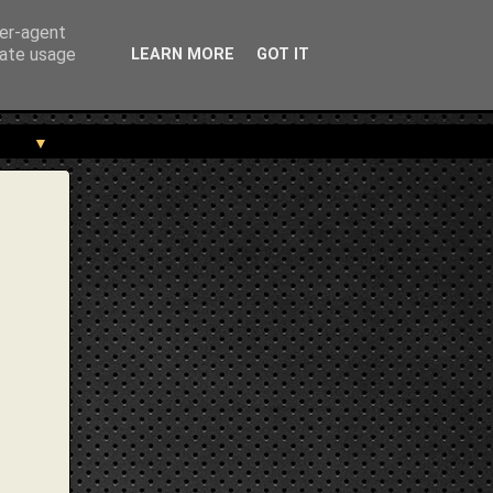
ekou.gr/2022/08/epistoli-se-filo-tourko-genoktonia.html" } }
ser-agent
rate usage
LEARN MORE
GOT IT
▼