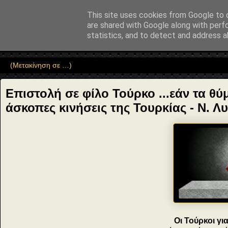
"copyrightHolder": { "@type": "Person", "name": "Sophia Drekou" }, "pote
This site uses cookies from Google to d
Αέναη επΑνάσταση
are shared with Google along with perf
statistics, and to detect and address a
• Επιστήμη • Ψυχολογία • Λογοτεχνία • Τέχνες • Θεολογία • Φι
Επιστολή σε φίλο Τούρκο ...εάν τα θ
άσκοπες κινήσεις της Τουρκίας - Ν. Λ
Οι Τούρκοι γι