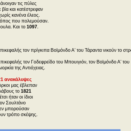
 άνοιγαν τις πύλες
 βία και κατέστρεφαν
χωρίς κανένα έλεος.
τρόπος που πολεμούσαν.
ουλα. Και το
1097
.
επικεφαλής τον πρίγκιπα Βοϊμόνδο Α' του Τάραντα νικούν το στ
 επικεφαλής τον Γοδεφρείδο του Μπουιγιόν, τον Βοϊμόνδο Α' του
ιορκία της Αντιόχειας.
21 ανακάλυψες
ούρκοι μας έβλεπαν
λάβους το
1821
έτσι ήταν οι ίδιοι
τον Σουλτάνο
δεν μπορούσαν
ουν τρόπο σκέψης.