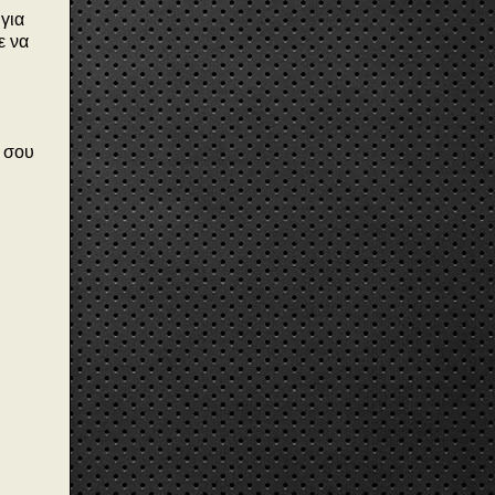
για
ε να
ό σου