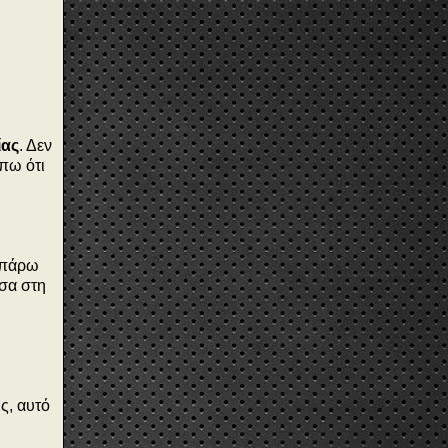
ίας
. Δεν
 πω ότι
α πάρω
έσα στη
ς, αυτό