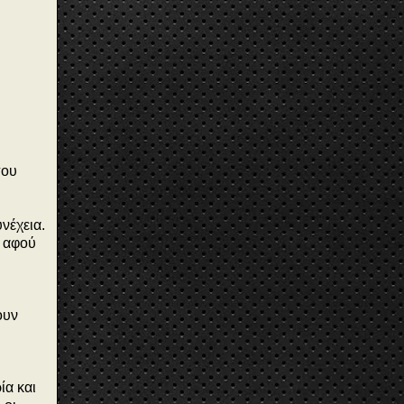
που
νέχεια.
α αφού
ουν
ία και