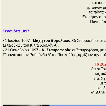
και τους
έμπαιναν με
τα πάντα 
Έτσι ήταν ο 
Πάντα ύπ
Γεγονότα 1097
:
• 1 Ιουλίου 1097 -
Μάχη του Δορύλαιου
: Οι Σταυροφόροι με 
Σελτζούκων του Κιλίτζ Αρσλάν Α΄.
• 21 Οκτωβρίου 1097 -
Α΄ Σταυροφορία
: οι Σταυροφόροι, με
Τάραντα και τον Ραϋμόνδο Δ' της Τουλούζης, αρχίζουν την πολ
Το 20
ότι οι Τ
ως σκ
επειδή 
με 
και 
ν’ αλλάξ