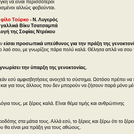
γκη να είναι περισσότεροι
ισμένοι αλλιώς φοβούνται.
 φίλο Τούρκο
- Ν. Λυγερός
γαλλικά Βίκυ Τσατσαμπά
λογή της Σοφίας Ντρέκου
εν
είσαι προσωπικά υπεύθυνος για την πράξη της γενοκτον
 το λαό σου, με γνωρίζεις πάρα πολύ καλά. Θέλησα απλά να σου
γνωρίσει την ύπαρξη της γενοκτονίας.
ς, εάν εσύ αμφισβητήσεις ανοιχτά το σύστημα. Ωστόσο πρέπει ν
μας και για τους άλλους που δεν μπορούν να ζήσουν παρά μόνο μ
λόγια τους, με ξέρεις καλά. Είναι θέμα τιμής και ανθρώπινης
δότης στα μάτια τους. Αλλά εσύ, το ξέρεις και ξέρω ότι το ξέρει
ου θα είναι μια πράξη για τους αθώους.