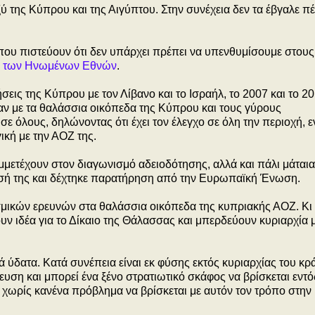
ύ της Κύπρου και της Αιγύπτου. Στην συνέχεια δεν τα έβγαλε π
ου πιστεύουν ότι δεν υπάρχει πρέπει να υπενθυμίσουμε στους
α των Ηνωμένων Εθνών
.
ήσεις της Κύπρου με τον Λίβανο και το Ισραήλ, το 2007 και το 20
ν με τα θαλάσσια οικόπεδα της Κύπρου και τους γύρους
σε όλους, δηλώνοντας ότι έχει τον έλεγχο σε όλη την περιοχή, 
ική με την ΑΟΖ της.
υμμετέχουν στον διαγωνισμό αδειοδότησης, αλλά και πάλι μάταια
έλησή της και δέχτηκε παρατήρηση από την Ευρωπαϊκή Ένωση.
μικών ερευνών στα θαλάσσια οικόπεδα της κυπριακής ΑΟΖ. Κι
ουν ιδέα για το Δίκαιο της Θάλασσας και μπερδεύουν κυριαρχία 
ά ύδατα. Κατά συνέπεια είναι εκ φύσης εκτός κυριαρχίας του κρ
λευση και μπορεί ένα ξένο στρατιωτικό σκάφος να βρίσκεται εντό
 χωρίς κανένα πρόβλημα να βρίσκεται με αυτόν τον τρόπο στην