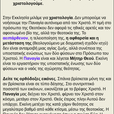
χριστολογούμε
.
Στην Εκκλησία μιλάμε για
χριστολογία
. Δεν μπορούμε να
νοήσουμε την Παναγία αυτόνομα από τον Χριστό. Η τιμή στο
πρόσωπο της Θεοτόκου δεν αφορά τις ηθικές αρετές και τον
αφοσιωμένο βίο της, αλλά την θεοτοκία της. Το
αειπάρθενον
, η τελειοποίηση της,
η αφθαρσία και η
μετάσταση της
(θεολογούμενο με δογματική σχεδόν ισχύ)
δεν είναι ανταμοιβή μιας αγίας ζωής, αλλά συνέπεια της
υποστατικής ενώσεως των δύο φύσεων στο Πρόσωπο του
Χριστού. Η
Παναγία
είναι και λέγεται
Μήτηρ Θεού
. Εκείνη
είναι το εργαστήριον της υποστατικής ένωσης των δύο
φύσεων και ο ναός της αχώρητης θεότητας.
Δείτε τις ορθόδοξες εικόνες
. Σπάνια βρίσκεται μόνη της και
αν βρίσκεται είναι σε τύπο δέησης. Στο συντριπτικό
ποσοστό των εικόνων, εικονίζεται με το βρέφος Χριστό. Η
Παναγία
μας δείχνει τον Χριστό, φέρνει τον Χριστό στον
κόσμο, μετάγει στον Χριστό. Θεός έτερος πλην Αυτού δεν
υπάρχει. Εκείνη μετέχει της κατά χάριν θεότητος σε
μεγαλύτερο βαθμό από κάθε κτίσμα, μέσω της θεοτοκίας. Η