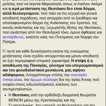
μελέτης πού να λέγεται Μαριολογία, όπως οι Λατίνοι. Ακόμα
και
η ιερά μετάσταση της Θεοτόκου δεν είναι δόγμα,
αλλά θεολογούμενο
, πού πάει να πει ισχυρά και γενικά
αποδεκτή παράδοση, πού απορρέει από το ξεκάθαρο και
αποσαφηνισμένο δόγμα της Ανάστασης του Χριστού, της
κοινής ανάστασης και της Ξεχωριστής θέσης της Θεοτόκου,
πού αγιάστηκε από τον Θ
εανδρικό τόκο, έμεινε άφθορος και
αειπάρθενος
, κατέστη ναός του Πνεύματος και Νύμφη του
Πατέρα.
Γι' αυτό και κάθε δυτικότροπη εικόνα της ενσώματης
μετάστασης είναι σχεδόν απορριπτέα και μόνον αποδεκτή
αν έχει περιγραφικό ιστορικό χαρακτήρα.
Η στέψη ή η
αποθέωση της Παναγίας, γέννημα του υπερουμανισμού
και του φεουδαλιστικού μεσαίωνα, μας αφήνει
αδιάφορους
. Απορρίπτουμε επίσης την
conceptio
immaculata
, την
άμωμο σύλληψη
δια της αγίας Άννας πού
ενεφύη στους ειδωλολατρικούς κύκλους των
σεντιμενταλιστών.
Η
Θεοτόκος
από την ορθόδοξη δογματική θεωρείται
ΜΟΝΟΝ μέσω της Χριστολογίας και της
Σωτηριολογίας. Δεν μπορείς να θεολογήσεις για την