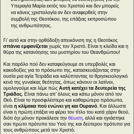
Υπεραγία Μαρία εκτός του Χριστού και δεν μπορείς
να κάνεις χριστολογία αν δεν αναφερθείς στην
συμβολή της Θεοτόκου, της επάξιας εκπροσώπου
της ανθρωπότητος.
Γι' αυτό και στην ορθόδοξη απεικόνιση της η Θεοτόκος
σπάνια εμφανίζεται
χωρίς τον Χριστό. Είναι η κλείδα και η
θύρα της κατανόησης του μυστηρίου του Θεανθρώπου!
Και παρόλο πού δεν καταφεύγουμε σε υπερβολές και
κακοδοξίες για το πρόσωπο της, κατασκευάζοντας στην
ουσία μια αγία Τετράδα και καλύπτοντας το θρησκειολογικό
κενό της γυναίκας θεότητας, όπως κάνουν οι λατίνοι,
ομολογούμε και λέμε πώς
Αυτή κατέχει τα δευτερεία της
Τριάδος
. Είναι πάνω απ' όλους και κάτω μόνον από τον
Θεό. Είναι το προσφιλέστερο και καθαρώτερο πρόσωπο,
είναι
η κλίμακα πού ενώνει γη και Ουρανό
. Και άλλωστε
είναι η πρώτη επάξια να φέρει τον τίτλο του κατά χάριν θεού,
διότι όχι μόνον προκάλεσε την
θέωση
, αλλά και ηγιάστηκε
σαν πρώτο πρότυπο του Υιού της και δεύτερον πρότυπο για
τους ανθρώπους μετά τον Χριστό.