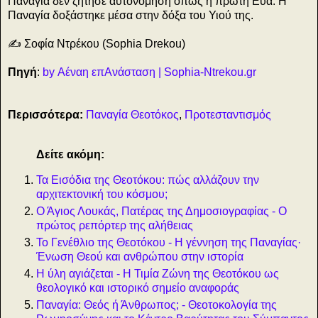
Παναγία δεν ζήτησε αυτονόμηση όπως η πρώτη Εύα. Η
Παναγία δοξάστηκε μέσα στην δόξα του Υιού της.
✍️ Σοφία Ντρέκου (Sophia Drekou)
Πηγή
:
by Αέναη επΑνάσταση | Sophia-Ntrekou.gr
Περισσότερα:
Παναγία Θεοτόκος
,
Προτεσταντισμός
Δείτε ακόμη:
Τα Εισόδια της Θεοτόκου: πώς αλλάζουν την
αρχιτεκτονική του κόσμου;
Ο Άγιος Λουκάς, Πατέρας της Δημοσιογραφίας - Ο
πρώτος ρεπόρτερ της αλήθειας
Το Γενέθλιο της Θεοτόκου - Η γέννηση της Παναγίας·
Ένωση Θεού και ανθρώπου στην ιστορία
Η ύλη αγιάζεται - Η Τιμία Ζώνη της Θεοτόκου ως
θεολογικό και ιστορικό σημείο αναφοράς
Παναγία: Θεός ή Άνθρωπος; - Θεοτοκολογία της