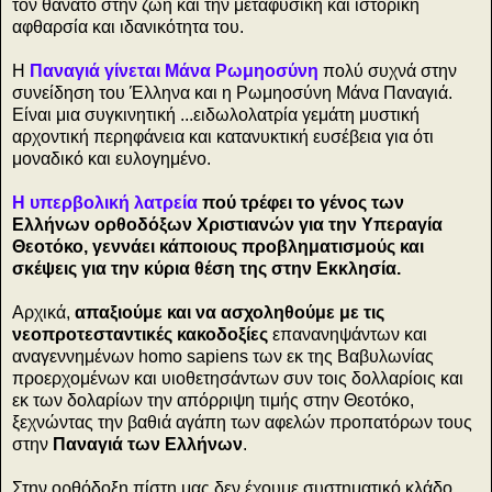
τον θάνατο στην ζωή και την μεταφυσική και ιστορική
αφθαρσία και ιδανικότητα του.
Η
Παναγιά γίνεται Mάνα Ρωμηοσύνη
πολύ συχνά στην
συνείδηση του Έλληνα και η Ρωμηοσύνη Μάνα Παναγιά.
Είναι μια συγκινητική ...ειδωλολατρία γεμάτη μυστική
αρχοντική περηφάνεια και κατανυκτική ευσέβεια για ότι
μοναδικό και ευλογημένο.
Η υπερβολική λατρεία
πού τρέφει το γένος των
Ελλήνων ορθοδόξων Χριστιανών για την Υπεραγία
Θεοτόκο, γεννάει κάποιους προβληματισμούς και
σκέψεις για την κύρια θέση της στην Εκκλησία.
Αρχικά,
απαξιούμε και να ασχοληθούμε με τις
νεοπροτεσταντικές κακοδοξίες
επανανηψάντων και
αναγεννημένων homo sapiens των εκ της Βαβυλωνίας
προερχομένων και υιοθετησάντων συν τοις δολλαρίοις και
εκ των δολαρίων την απόρριψη τιμής στην Θεοτόκο,
ξεχνώντας την βαθιά αγάπη των αφελών προπατόρων τους
στην
Παναγιά των Ελλήνων
.
Στην ορθόδοξη πίστη μας δεν έχουμε συστηματικό κλάδο