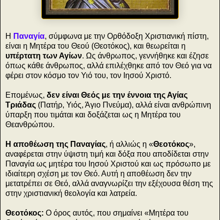
Η
Παναγία
, σύμφωνα με την Ορθόδοξη Χριστιανική πίστη,
είναι η Μητέρα του Θεού (Θεοτόκος), και θεωρείται η
υπέρτατη των Αγίων
. Ως άνθρωπος, γεννήθηκε και έζησε
όπως κάθε άνθρωπος, αλλά επιλέχθηκε από τον Θεό για να
φέρει στον κόσμο τον Υιό του, τον Ιησού Χριστό.
Επομένως,
δεν είναι Θεός με την έννοια της Αγίας
Τριάδας
(Πατήρ, Υιός, Άγιο Πνεύμα), αλλά είναι ανθρώπινη
ύπαρξη που τιμάται και δοξάζεται ως η Μητέρα του
Θεανθρώπου.
Η αποθέωση της Παναγίας
, ή αλλιώς η «
Θεοτόκος
»,
αναφέρεται στην ύψιστη τιμή και δόξα που αποδίδεται στην
Παναγία ως μητέρα του Ιησού Χριστού και ως πρόσωπο με
ιδιαίτερη σχέση με τον Θεό. Αυτή η αποθέωση δεν την
μετατρέπει σε Θεό, αλλά αναγνωρίζει την εξέχουσα θέση της
στην χριστιανική θεολογία και λατρεία.
Θεοτόκος:
Ο όρος αυτός, που σημαίνει «Μητέρα του