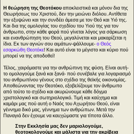
Η θεώρηση της Θεοτόκου
αποκλειστικά και μόνον δια της
Θεωρήσεως του Χριστού, δεν την μειώνει διόλου. Αντίθετα
την εξυψώνει και την συνδέει άμεσα με τον Θεό και Υιό της.
Και δια της ομολογίας του σχεδίου του Υιού της για τον
άνθρωπο, στην κάθε φορά πού γίνεται λόγος για σάρκωση
και ενανθρώπηση του Θεού, μεγαλύνεται και μακαρίζεται η
ίδια. Εκ των αγνών σου αιμάτων-ψάλλουμε-
ο Θεός
εσαρκώθη Θεοτόκε
! Και αυτό είναι το μέγιστο και κύριο πού
μπορεί να της αποδοθεί!
Τέλος, χαιρόμαστε για την ανθρώπινη της φύση. Είναι αυτή-
το ομολογούμε ξανά και ξανά- πού συνέβαλε για λογαριασμό
του ανθρωπίνου γένους στο σχέδιο της θεϊκής οικονομίας.
Αποθεώνοντας την Θεοτόκο, εξοβελίζουμε τον άνθρωπο
από τούτο το σχέδιο και ακυρώνουμε κάθε δόγμα
χριστολογικό και σωτηριολογικό. Τιμή και καύχημα και
καμάρι μας πού αυτή ο Ναός του Αχωρήτου Θεού, είναι
γέννημα δικό μας, γέννημα των ανθρώπων. Μετά την
Παναγιά δεν έχουμε να καυχώμαστε για τίποτα άλλο.
Στην Εκκλησία μας δεν μαριολογούμε,
θεοτοκολογούμε και μάλιστα για την ακρίβεια