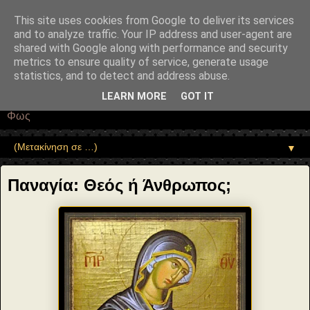
"copyrightHolder": { "@type": "Person", "name": "Sophia Drekou" },
"potentialAction": { "@type": "ReadAction", "target":
This site uses cookies from Google to deliver its services
"https://www.sophia-ntrekou.gr/2013/08/Panagia-Theos-i-
and to analyze traffic. Your IP address and user-agent are
anthrwpos.html" } }
shared with Google along with performance and security
Αέναη επΑνάσταση
metrics to ensure quality of service, generate usage
statistics, and to detect and address abuse.
• Επιστήμη • Ψυχολογία • Λογοτεχνία • Τέχνες • Θεολογία •
LEARN MORE
GOT IT
Φιλοσοφία • Στοχασμοί... για τη μνήμη, τον άνθρωπο και το
Φως
▼
Παναγία: Θεός ή Άνθρωπος;